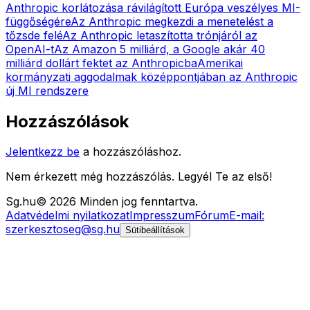
Anthropic korlátozása rávilágított Európa veszélyes MI-
függőségére
Az Anthropic megkezdi a menetelést a
tőzsde felé
Az Anthropic letaszította trónjáról az
OpenAI-t
Az Amazon 5 milliárd, a Google akár 40
milliárd dollárt fektet az Anthropicba
Amerikai
kormányzati aggodalmak középpontjában az Anthropic
új MI rendszere
Hozzászólások
Jelentkezz be
a hozzászóláshoz.
Nem érkezett még hozzászólás. Legyél Te az első!
Sg
.hu
©
2026
Minden jog fenntartva.
Adatvédelmi nyilatkozat
Impresszum
Fórum
E-mail:
szerkesztoseg@sg.hu
Sütibeállítások