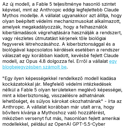
Az új modell, a Fable 5 teljesítménye hasonló szintet
képvisel, mint az Anthropic eddigi legfejlettebb Claude
Mythos modellje. A vállalat ugyanakkor azt állítja, hogy
olyan beépített védelmi mechanizmusokat alkalmazott,
amelyek megakadályozzák, hogy a felhasználók
kibertámadások végrehajtására használják a rendszert,
vagy részletes útmutatást kérjenek tőle biológiai
fegyverek létrehozásához. A kiberbiztonsággal és a
biológiával kapcsolatos kérdések esetében a rendszer
válaszait egy korábban kiadott, kevésbé fejlett Claude
modell, az Opus 4.8 dolgozza fel. Erről a vállalat
egy
blogbejegyzésben számolt be
.
"Egy ilyen képességekkel rendelkező modell kiadása
kockázatokkal jár. Megfelelő védelmi intézkedések
nélkül a Fable 5 olyan területeken meglévő képességei,
mint a kiberbiztonság, visszaélésre adhatnának
lehetőséget, és súlyos károkat okozhatnának" - írta az
Anthropic. A vállalat korábban már utalt arra, hogy
bővíteni kívánja a Mythoshoz való hozzáférést,
miközben versenyt fut más, hasonlóan fejlett amerikai
modellekkel, például az OpenAI GPT-5.5-Cyber