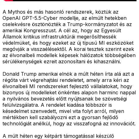
A Mythos és más hasonló rendszerek, köztük az
OpenAI GPT-5.5-Cyber modellje, az elmúlt hetekben
cselekvésre ösztönözték a Trump-kormányzatot és az
amerikai Kongresszust. A cél az, hogy az Egyesült
Államok kritikus infrastruktúrái megerősíthessék
védelmüket, és hogy ezeket az új típusú MI eszközöket
megóvják a visszaélésektől. A korai tesztek szerint ezek
az élvonalbeli modellek képesek hálózatok többségében
sérülékenységek ezreit azonosítani és kihasználni.
Donald Trump amerikai elnök a múlt héten írta alá azt a
régóta várt végrehajtási rendeletet, amely arra kéri az
élvonalbeli MI rendszereket fejlesztő vállalatokat, hogy
bizonyos új modelleket önkéntes alapon harminc nappal
a nyilvános bevezetés előtt nyújtsanak be szövetségi
felülvizsgálatra. A rendelet kiadása többször is
késedelmet szenvedett, mivel vita folyt arról, milyen
mértékben kell szabályozni ezt a gyorsan fejlődő
technológiát anélkül, hogy az visszafogná az innovációt.
A múlt héten egy kétpárti támogatással készülő