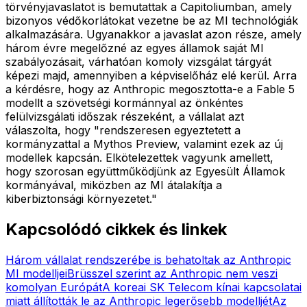
törvényjavaslatot is bemutattak a Capitoliumban, amely
bizonyos védőkorlátokat vezetne be az MI technológiák
alkalmazására. Ugyanakkor a javaslat azon része, amely
három évre megelőzné az egyes államok saját MI
szabályozásait, várhatóan komoly vizsgálat tárgyát
képezi majd, amennyiben a képviselőház elé kerül. Arra
a kérdésre, hogy az Anthropic megosztotta-e a Fable 5
modellt a szövetségi kormánnyal az önkéntes
felülvizsgálati időszak részeként, a vállalat azt
válaszolta, hogy "rendszeresen egyeztetett a
kormányzattal a Mythos Preview, valamint ezek az új
modellek kapcsán. Elkötelezettek vagyunk amellett,
hogy szorosan együttműködjünk az Egyesült Államok
kormányával, miközben az MI átalakítja a
kiberbiztonsági környezetet."
Kapcsolódó cikkek és linkek
Három vállalat rendszerébe is behatoltak az Anthropic
MI modelljei
Brüsszel szerint az Anthropic nem veszi
komolyan Európát
A koreai SK Telecom kínai kapcsolatai
miatt állították le az Anthropic legerősebb modelljét
Az