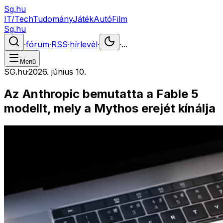
Sg.hu
IT/Tech
Tudomány
Játék
Autó
Film
Sg.hu
·
fórum
·
RSS
·
hírlevél
·
·
...
Menü
SG.hu
·
2026. június 10.
Az Anthropic bemutatta a Fable 5
modellt, mely a Mythos erejét kínálja