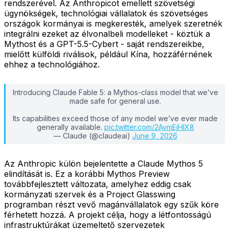
rendszerével. Az Anthropicot emellett szövetségi
ügynökségek, technológiai vállalatok és szövetséges
országok kormányai is megkeresték, amelyek szeretnék
integrálni ezeket az élvonalbeli modelleket - köztük a
Mythost és a GPT-5.5-Cybert - saját rendszereikbe,
mielőtt külföldi riválisok, például Kína, hozzáférnének
ehhez a technológiához.
Introducing Claude Fable 5: a Mythos-class model that we’ve
made safe for general use.
Its capabilities exceed those of any model we’ve ever made
generally available.
pic.twitter.com/2AvmEjHIX8
— Claude (@claudeai)
June 9, 2026
Az Anthropic külön bejelentette a Claude Mythos 5
elindítását is. Ez a korábbi Mythos Preview
továbbfejlesztett változata, amelyhez eddig csak
kormányzati szervek és a Project Glasswing
programban részt vevő magánvállalatok egy szűk köre
férhetett hozzá. A projekt célja, hogy a létfontosságú
infrastruktúrákat üzemeltető szervezetek