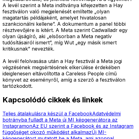
A levél szerint a Meta indítványa kifejezetten a Hay
fesztiválon való megjelenését említette „olyan
magatartás példájaként, amelyet hivatalosan
szankcionálni kellene”. A dokumentum a panel többi
résztvevőjére is kitért. A Meta szerint Cadwalladr egy
olyan újságíró, aki „elsősorban a Meta negatív
tudósításairól ismert”, míg Wut „egy másik ismert
kritikusnak” nevezték.
A levél felolvasása után a Hay fesztivál a Meta jogi
végzésének megsértésének elkerülése érdekében
ideiglenesen eltávolította a Careless People című
könyvet az eseményről, amíg a szerző a fesztiválon
tartózkodott.
Kapcsolódó cikkek és linkek
Teljes átalakulásra készül a Facebook
Adatvédelmi
botrányba fulladt a Meta új MI képgenerátora az
Instagramon
Az EU szerint a Facebook és az Instagram
függőséget okozó működést alkalmaz
Új MI-
képgenerátort mutatott be a Meta, ami azonnal