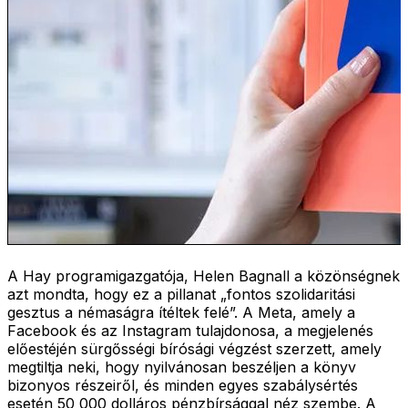
A Hay programigazgatója, Helen Bagnall a közönségnek
azt mondta, hogy ez a pillanat „fontos szolidaritási
gesztus a némaságra ítéltek felé”. A Meta, amely a
Facebook és az Instagram tulajdonosa, a megjelenés
előestéjén sürgősségi bírósági végzést szerzett, amely
megtiltja neki, hogy nyilvánosan beszéljen a könyv
bizonyos részeiről, és minden egyes szabálysértés
esetén 50 000 dolláros pénzbírsággal néz szembe. A