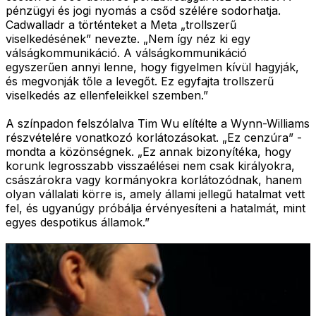
pénzügyi és jogi nyomás a csőd szélére sodorhatja.
Cadwalladr a történteket a Meta „trollszerű
viselkedésének” nevezte. „Nem így néz ki egy
válságkommunikáció. A válságkommunikáció
egyszerűen annyi lenne, hogy figyelmen kívül hagyják,
és megvonják tőle a levegőt. Ez egyfajta trollszerű
viselkedés az ellenfeleikkel szemben.”
A színpadon felszólalva Tim Wu elítélte a Wynn-Williams
részvételére vonatkozó korlátozásokat. „Ez cenzúra” -
mondta a közönségnek. „Ez annak bizonyítéka, hogy
korunk legrosszabb visszaélései nem csak királyokra,
császárokra vagy kormányokra korlátozódnak, hanem
olyan vállalati körre is, amely állami jellegű hatalmat vett
fel, és ugyanúgy próbálja érvényesíteni a hatalmát, mint
egyes despotikus államok.”