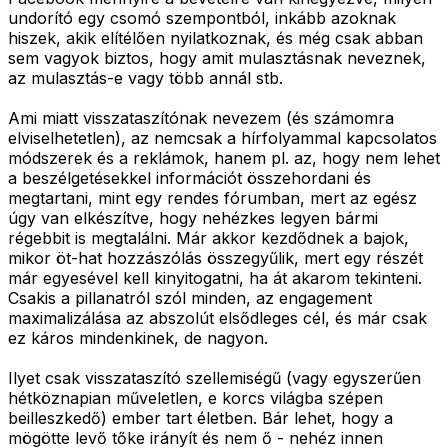
undorító egy csomó szempontból, inkább azoknak
hiszek, akik elítélően nyilatkoznak, és még csak abban
sem vagyok biztos, hogy amit mulasztásnak neveznek,
az mulasztás-e vagy több annál stb.
Ami miatt visszataszítónak nevezem (és számomra
elviselhetetlen), az nemcsak a hírfolyammal kapcsolatos
módszerek és a reklámok, hanem pl. az, hogy nem lehet
a beszélgetésekkel információt összehordani és
megtartani, mint egy rendes fórumban, mert az egész
úgy van elkészítve, hogy nehézkes legyen bármi
régebbit is megtalálni. Már akkor kezdődnek a bajok,
mikor öt-hat hozzászólás összegyűlik, mert egy részét
már egyesével kell kinyitogatni, ha át akarom tekinteni.
Csakis a pillanatról szól minden, az engagement
maximalizálása az abszolút elsődleges cél, és már csak
ez káros mindenkinek, de nagyon.
Ilyet csak visszataszító szellemiségű (vagy egyszerűen
hétköznapian műveletlen, e korcs világba szépen
beilleszkedő) ember tart életben. Bár lehet, hogy a
mögötte levő tőke irányít és nem ő - nehéz innen