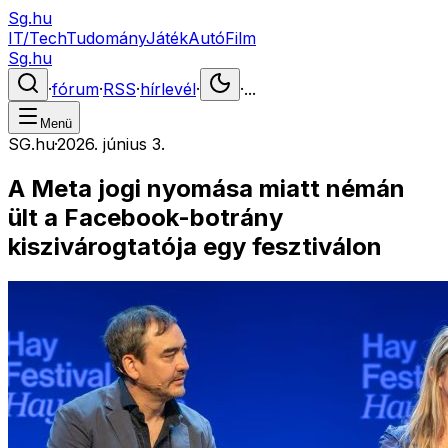
Sg.hu
IT/Tech
Tudomány
Játék
Autó
Film
Sg.hu
·
fórum
·
RSS
·
hírlevél
·
·
...
Menü
SG.hu
·
2026. június 3.
A Meta jogi nyomása miatt némán
ült a Facebook-botrány
kiszivárogtatója egy fesztiválon