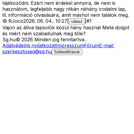
tájékozódni. Ezért nem érdekel annyira, de nem is
használom, legfeljebb nagy ritkán néhány irodalmi lap,
ill. információ olvasására, amit máshol nem találok meg.
©
RJoco
2026. 06. 04.
.
10:27
|
|
#
1
válasz
Vajon az állva tapsolók közül hány használ Meta dolgot
és miért nem szabadulnak meg tőle?
Sg
.hu
©
2026
Minden jog fenntartva.
Adatvédelmi nyilatkozat
Impresszum
Fórum
E-mail:
szerkesztoseg@sg.hu
Sütibeállítások