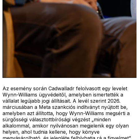
Az esemény során Cadwalladr felolvasott egy levelet
Wynn-Williams ügyvédeitől, amelyben ismertették a
vállalat legújabb jogi állításait. A levél szerint 2026.
márciusában a Meta szankciós indítványt nyújtott be,
amelyben azt állította, hogy Wynn-Williams megsérti a
sürgősségi választottbírósági végzést „minden
alkalommal, amikor nyilvánosan megjelenik egy olyan
helyen, ahol tudnia kellene, hogy könyve
megvásárolható, és jelenléte felhívhatja rá a figyelmet”.