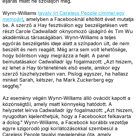
eljárás miatt ne szólaljon meg.
Wynn-Williams
tavaly írt Careless People címmel egy
memoárt
, amelyben a Facebooknál eltöltött éveit mutatja
be. A szerző a Hay fesztiválon egy beszélgetésen vett
részt Carole Cadwalladr oknyomozó újságíró és Tim Wu
akadémikus társaságában. Wynn-Williams a teljes
egyórás beszélgetés ideje alatt a színpadon ült, de nem
beszélt és nem reagált. Még arra sem volt lehetősége,
hogy bólintson vagy megrázza a fejét. A panel
bemutatásakor Cadwalladr így fogalmazott: „Azt hiszem,
ez lehet a Hay történetének első esete, amikor egy
szerző túszhelyzetben van. Pislogj egyszer, ha hallasz
minket Sarah, kétszer, ha Mark Zuckerberg egy
seggfej.”
Az esemény végén Wynn-Williams álló ovációt kapott a
közönségtől, amely miatt könnyekig hatódott. A
helyzetet leírva Cadwalladr így fogalmazott: „Azt hiszem,
nyugodtan kijelenthetjük, hogy a Facebookot felkavarta
a dolog.” Wynn-Williams, a Facebook korábbi vezetője
egyre szigorodó jogi korlátozásokkal szembesül a
Careless People tavalyi megjelenése óta, amely