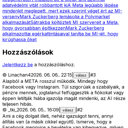
adatvédelmi vitát robbantott ki
A Meta legújabb lépése
mindenkit meglepett, mert ezek szerint véget ért az MI-
verseny
Mark Zuckerberg lemásolja a Polymarket
alkalmazását
Sátrakba költözteti MI szervereit a Meta,
hogy gyorsabban építkezzen
Mark Zuckerberg
alkalmazottai egérkattintásaival tanítja be MI-jét, hogy
kirúghassa őket
Hozzászólások
Jelentkezz be
a hozzászóláshoz.
©
Linachan4
2026. 06. 06.
.
22:15
|
|
#
3
válasz
Alapból a META rosszul működik. Mindegy hogy
Facebook vagy Instagram. Túl szigorúak a szabályaik, a
pénzre mennek, jogtalanul felfüggesztik a fiókokat vagy
éppen letiltják hiába igazolja magát mindenki, az AI része
teljesen hibás.
©
_tki_
2026. 06. 05.
.
16:09
|
|
#
2
válasz
Ami a cég dolgait illeti, nehéz igazságot tenni, annyi
állítás van (a másik cikkel együtt). Ismerve, hogy a
Facebook mennyire a bevételre van kihegyezve, milyen