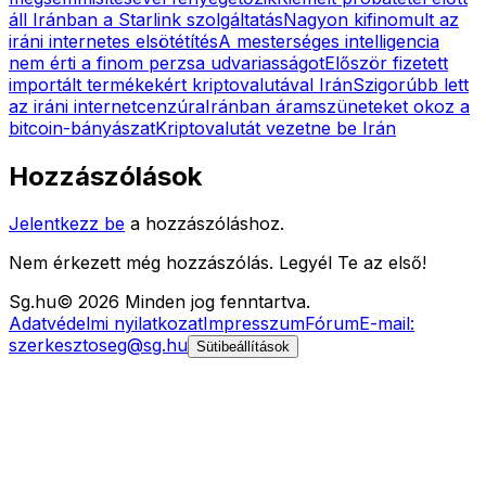
áll Iránban a Starlink szolgáltatás
Nagyon kifinomult az
iráni internetes elsötétítés
A mesterséges intelligencia
nem érti a finom perzsa udvariasságot
Először fizetett
importált termékekért kriptovalutával Irán
Szigorúbb lett
az iráni internetcenzúra
Iránban áramszüneteket okoz a
bitcoin-bányászat
Kriptovalutát vezetne be Irán
Hozzászólások
Jelentkezz be
a hozzászóláshoz.
Nem érkezett még hozzászólás. Legyél Te az első!
Sg
.hu
©
2026
Minden jog fenntartva.
Adatvédelmi nyilatkozat
Impresszum
Fórum
E-mail:
szerkesztoseg@sg.hu
Sütibeállítások