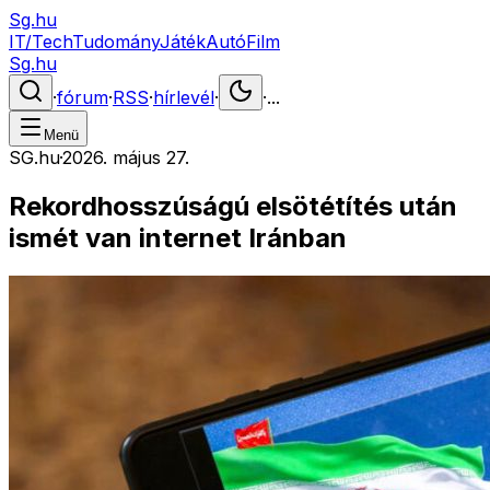
Sg.hu
IT/Tech
Tudomány
Játék
Autó
Film
Sg.hu
·
fórum
·
RSS
·
hírlevél
·
·
...
Menü
SG.hu
·
2026. május 27.
Rekordhosszúságú elsötétítés után
ismét van internet Iránban