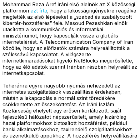
Mohammad Reza Aref iráni első alelnök az X közösségi
platformon
azt írta
, hogy a lakossági igényekre reagálva
megtették az első lépéseket a „szabad és szabályozott
kibertér-hozzáférés” felé. Masoud Pezeshkian elnök
utasította a kommunikációs és informatikai
minisztériumot, hogy kapcsolják vissza a globális
internetelérést. A Telecommunication Company of Iran
közölte, hogy az előfizetők számára helyreállították a
szélessávú kapcsolatot. A világszerte
internetkimaradásokat figyelő NetBlocks megerősítette,
hogy az élő adatok szerint Iránban részben helyreállt az
internetkapcsolat.
Teheránra egyre nagyobb nyomás nehezedett az
internetes szolgáltatások visszaállítása érdekében,
miután a lekapcsolás a normál szint töredékére
csökkentette az összeköttetést. Az Iráni Iszlám
Köztársaság ehelyett egy erősen korlátozott, saját
fejlesztésű hálózatot népszerűsített, amely kizárólag
hazai platformokhoz biztosított hozzáférést, például
banki alkalmazásokhoz, taxirendelő szolgáltatásokhoz
és üzenetküldő appokhoz. A hozzáférés helyreállítására