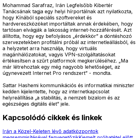
Mohammad Sarafraz, Irán Legfelsőbb Kibertér
Tanácsának tagja egy helyi hírportálnak azt nyilatkozta,
hogy Kínából speciális szoftvereket és
hardvereszközöket importáltak annak érdekében, hogy
tartósan elvágják a lakosság internet-hozzáférését. Azt
állította, hogy egy befolyásos „érdekkör” a döntéshozó
szervezetekben profitálni próbál az internetleállásból, és
a helyzetet arra használja, hogy virtuális
magánhálózatokat, vagyis VPN-szolgáltatásokat
értékesítsen a szűrt platformok megkerüléséhez. „Ma
már létrehoztak egy még nagyobb lehetőséget, az
úgynevezett Internet Pro rendszert” - mondta.
Sattar Hashemi kommunikációs és informatikai miniszter
kedden kijelentette, hogy az internetkapcsolat
helyreállítása „a stabilitás, a nemzeti bizalom és az
egészséges digitális élet” jele.
Kapcsolódó cikkek és linkek
Irán a Közel-Keleten lévő adatközpontok
megsemmisítésével fenyegetőzik
Kiemelt próbatétel előtt