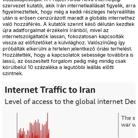
szervezet kutatói, akik Irán internetleállásait figyelik, arra
figyelmeztettek, hogy még a keddi részleges helyreállítás
után is erősen cenzúrázott maradt a globális internethez
való hozzáférés. A kutatók szerint késő délután kezdtek
újra adatforgalmat érzékelni Iránból, mivel az
internetszolgáltatók lassan, fokozatosan kapcsolták
vissza az előfizetőket a külvilághoz. Valószínűleg így
próbálták elkerülni a hirtelen jelentkező óriási terhelést.
Hozzátették, hogy a kapcsolatok sebessége továbbra is
lassú, az összesített forgalom pedig még mindig csak
körülbelül 10 százaléka a legutóbbi leállás előtti
szintnek.