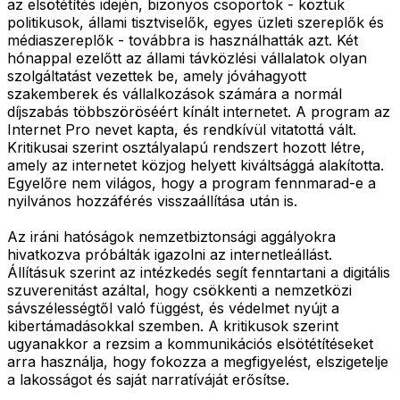
az elsötétítés idején, bizonyos csoportok - köztük
politikusok, állami tisztviselők, egyes üzleti szereplők és
médiaszereplők - továbbra is használhatták azt. Két
hónappal ezelőtt az állami távközlési vállalatok olyan
szolgáltatást vezettek be, amely jóváhagyott
szakemberek és vállalkozások számára a normál
díjszabás többszöröséért kínált internetet. A program az
Internet Pro nevet kapta, és rendkívül vitatottá vált.
Kritikusai szerint osztályalapú rendszert hozott létre,
amely az internetet közjog helyett kiváltsággá alakította.
Egyelőre nem világos, hogy a program fennmarad-e a
nyilvános hozzáférés visszaállítása után is.
Az iráni hatóságok nemzetbiztonsági aggályokra
hivatkozva próbálták igazolni az internetleállást.
Állításuk szerint az intézkedés segít fenntartani a digitális
szuverenitást azáltal, hogy csökkenti a nemzetközi
sávszélességtől való függést, és védelmet nyújt a
kibertámadásokkal szemben. A kritikusok szerint
ugyanakkor a rezsim a kommunikációs elsötétítéseket
arra használja, hogy fokozza a megfigyelést, elszigetelje
a lakosságot és saját narratíváját erősítse.