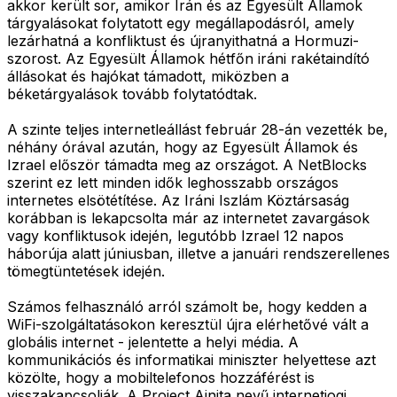
akkor került sor, amikor Irán és az Egyesült Államok
tárgyalásokat folytatott egy megállapodásról, amely
lezárhatná a konfliktust és újranyithatná a Hormuzi-
szorost. Az Egyesült Államok hétfőn iráni rakétaindító
állásokat és hajókat támadott, miközben a
béketárgyalások tovább folytatódtak.
A szinte teljes internetleállást február 28-án vezették be,
néhány órával azután, hogy az Egyesült Államok és
Izrael először támadta meg az országot. A NetBlocks
szerint ez lett minden idők leghosszabb országos
internetes elsötétítése. Az Iráni Iszlám Köztársaság
korábban is lekapcsolta már az internetet zavargások
vagy konfliktusok idején, legutóbb Izrael 12 napos
háborúja alatt júniusban, illetve a januári rendszerellenes
tömegtüntetések idején.
Számos felhasználó arról számolt be, hogy kedden a
WiFi-szolgáltatásokon keresztül újra elérhetővé vált a
globális internet - jelentette a helyi média. A
kommunikációs és informatikai miniszter helyettese azt
közölte, hogy a mobiltelefonos hozzáférést is
visszakapcsolják. A Project Ainita nevű internetjogi