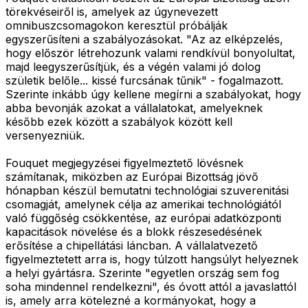
törekvéseiről is, amelyek az úgynevezett
omnibuszcsomagokon keresztül próbálják
egyszerűsíteni a szabályozásokat. "Az az elképzelés,
hogy először létrehozunk valami rendkívül bonyolultat,
majd leegyszerűsítjük, és a végén valami jó dolog
születik belőle... kissé furcsának tűnik" - fogalmazott.
Szerinte inkább úgy kellene megírni a szabályokat, hogy
abba bevonják azokat a vállalatokat, amelyeknek
később ezek között a szabályok között kell
versenyezniük.
Fouquet megjegyzései figyelmeztető lövésnek
számítanak, miközben az Európai Bizottság jövő
hónapban készül bemutatni technológiai szuverenitási
csomagját, amelynek célja az amerikai technológiától
való függőség csökkentése, az európai adatközponti
kapacitások növelése és a blokk részesedésének
erősítése a chipellátási láncban. A vállalatvezető
figyelmeztetett arra is, hogy túlzott hangsúlyt helyeznek
a helyi gyártásra. Szerinte "egyetlen ország sem fog
soha mindennel rendelkezni", és óvott attól a javaslattól
is, amely arra kötelezné a kormányokat, hogy a