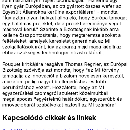
sem használ ilyen fejlett technológiát. "Ha lenne egy
ilyen gyár Európában, az ott gyártott összes wafer az
Egyesült Államokba kerülne exportálásra" - mondta.
"Így aztán olyan helyzet állna elő, hogy Európa támogat
egy hatalmas projektet, de a projekt eredménye végül
máshová kerül." Szerinte a Bizottságnak inkább arra
kellene összpontosítania, hogy megteremtse azokat a
feltételeket, amelyek keresletet generálnak az MI
szolgáltatások iránt, így az iparág majd maga kiépíti az
ehhez szükséges technológiai infrastruktúrát.
Fouquet kritikájára reagálva Thomas Regnier, az Európai
Bizottság szóvivője azt mondta, hogy "az MI törvény
támogatja az innovációt a bizalom növelésén keresztül,
a bizalom pedig nagyobb elterjedéshez és több
beruházáshoz vezet". Hozzátette, hogy az MI
egyszerűsítési csomagról született közelmúltbeli
megállapodás "egyértelmű határidőket, egyszerűbb és
innovációbarát szabályokat biztosít az MI számára".
Kapcsolódó cikkek és linkek