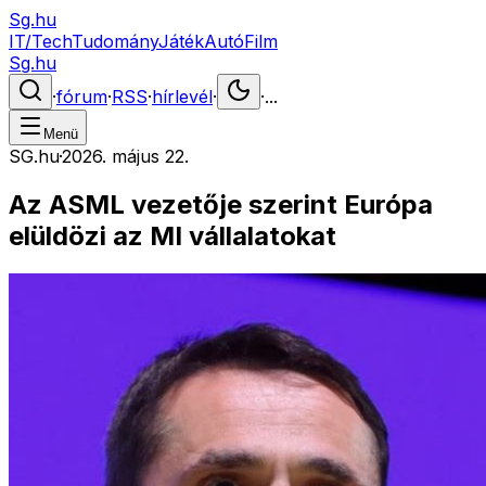
Sg.hu
IT/Tech
Tudomány
Játék
Autó
Film
Sg.hu
·
fórum
·
RSS
·
hírlevél
·
·
...
Menü
SG.hu
·
2026. május 22.
Az ASML vezetője szerint Európa
elüldözi az MI vállalatokat