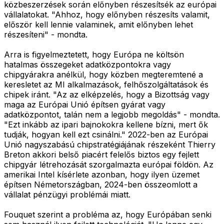
közbeszerzések során előnyben részesítsék az európai
vállalatokat. "Ahhoz, hogy előnyben részesíts valamit,
először kell lennie valaminek, amit előnyben lehet
részesíteni" - mondta.
Arra is figyelmeztetett, hogy Európa ne költsön
hatalmas összegeket adatközpontokra vagy
chipgyárakra anélkül, hogy közben megteremtené a
keresletet az MI alkalmazások, felhőszolgáltatások és
chipek iránt. "Az az elképzelés, hogy a Bizottság vagy
maga az Európai Unió építsen gyárat vagy
adatközpontot, talán nem a legjobb megoldás" - mondta.
"Ezt inkább az ipari bajnokokra kellene bízni, mert ők
tudják, hogyan kell ezt csinálni." 2022-ben az Európai
Unió nagyszabású chipstratégiájának részeként Thierry
Breton akkori belső piacért felelős biztos egy fejlett
chipgyár létrehozását szorgalmazta európai földön. Az
amerikai Intel kísérlete azonban, hogy ilyen üzemet
építsen Németországban, 2024-ben összeomlott a
vállalat pénzügyi problémái miatt.
Fouquet szerint a probléma az, hogy Európában senki