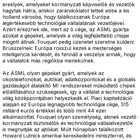
ereklyék, amelyeket kormányzati képviselők és vezetők
hagytak hátra, amikor zarándoklatot tettek ebbe a kis
holland városba, hogy találkozzanak Európa
legértékesebb technológiai vállalatának vezetőjével.
Azért érkeznek ide, mert az ő cége, az ASML gyártja
azokat a gépeket, amelyek a világ legfejlettebb chipjei
mögött állnak. Fouquet pedig üzenetet szeretne küldeni
Brüsszelnek: Európa rosszul kezeli a mesterséges
intelligencia kérdését, és fennáll a veszélye annak, hogy
a vállalatok más régiókba menekülnek.
Az ASML olyan gépeket gyárt, amelyek az
okostelefonokat, autókat, adatközpontokat és a globális
gazdaságot átalakító MI rendszereket működtető chipek
előállításához szükségesek, így a vállalat a technológiai
világ középpontjában helyezkedik el. Piaci kapitalizáció
alapján ez Európa legnagyobb technológiai cége, 515
milliárd eurós értékkel és több mint 44 ezer
alkalmazottal. Fouquet olyan személyiség, akinek vezető
kormányzati tisztviselők és technológiai vállalatvezetők
is megnyitják az ajtóikat. Múlt hónapban találkozott
Howard Lutnick amerikai kereskedelmi miniszterrel, és