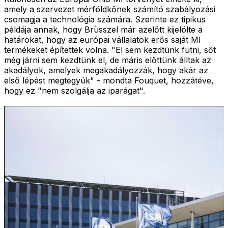
amely a szervezet mérföldkőnek számító szabályozási
csomagja a technológia számára. Szerinte ez tipikus
példája annak, hogy Brüsszel már azelőtt kijelölte a
határokat, hogy az európai vállalatok erős saját MI
termékeket építettek volna. "El sem kezdtünk futni, sőt
még járni sem kezdtünk el, de máris előttünk álltak az
akadályok, amelyek megakadályozzák, hogy akár az
első lépést megtegyük" - mondta Fouquet, hozzátéve,
hogy ez "nem szolgálja az iparágat".