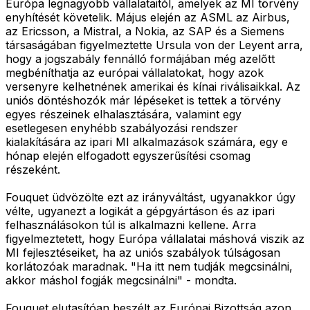
Európa legnagyobb vállalataitól, amelyek az MI törvény
enyhítését követelik. Május elején az ASML az Airbus,
az Ericsson, a Mistral, a Nokia, az SAP és a Siemens
társaságában figyelmeztette Ursula von der Leyent arra,
hogy a jogszabály fennálló formájában még azelőtt
megbéníthatja az európai vállalatokat, hogy azok
versenyre kelhetnének amerikai és kínai riválisaikkal. Az
uniós döntéshozók már lépéseket is tettek a törvény
egyes részeinek elhalasztására, valamint egy
esetlegesen enyhébb szabályozási rendszer
kialakítására az ipari MI alkalmazások számára, egy e
hónap elején elfogadott egyszerűsítési csomag
részeként.
Fouquet üdvözölte ezt az irányváltást, ugyanakkor úgy
vélte, ugyanezt a logikát a gépgyártáson és az ipari
felhasználásokon túl is alkalmazni kellene. Arra
figyelmeztetett, hogy Európa vállalatai máshová viszik az
MI fejlesztéseiket, ha az uniós szabályok túlságosan
korlátozóak maradnak. "Ha itt nem tudják megcsinálni,
akkor máshol fogják megcsinálni" - mondta.
Fouquet elutasítóan beszélt az Európai Bizottság azon