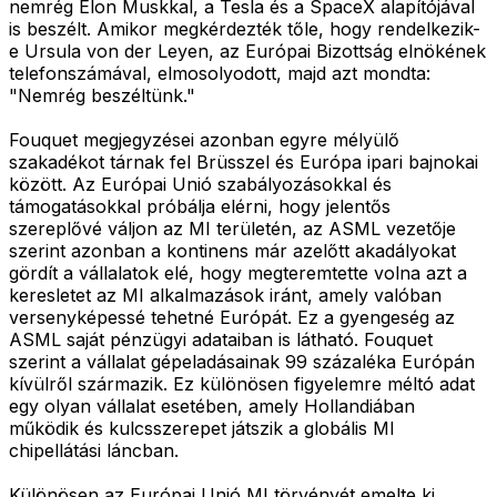
nemrég Elon Muskkal, a Tesla és a SpaceX alapítójával
is beszélt. Amikor megkérdezték tőle, hogy rendelkezik-
e Ursula von der Leyen, az Európai Bizottság elnökének
telefonszámával, elmosolyodott, majd azt mondta:
"Nemrég beszéltünk."
Fouquet megjegyzései azonban egyre mélyülő
szakadékot tárnak fel Brüsszel és Európa ipari bajnokai
között. Az Európai Unió szabályozásokkal és
támogatásokkal próbálja elérni, hogy jelentős
szereplővé váljon az MI területén, az ASML vezetője
szerint azonban a kontinens már azelőtt akadályokat
gördít a vállalatok elé, hogy megteremtette volna azt a
keresletet az MI alkalmazások iránt, amely valóban
versenyképessé tehetné Európát. Ez a gyengeség az
ASML saját pénzügyi adataiban is látható. Fouquet
szerint a vállalat gépeladásainak 99 százaléka Európán
kívülről származik. Ez különösen figyelemre méltó adat
egy olyan vállalat esetében, amely Hollandiában
működik és kulcsszerepet játszik a globális MI
chipellátási láncban.
Különösen az Európai Unió MI törvényét emelte ki,