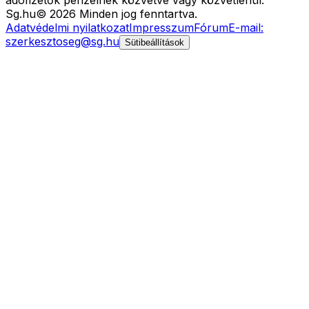
adófizetők pénzelnek közvetve vagy közvetlenül.
Sg
.hu
©
2026
Minden jog fenntartva.
Adatvédelmi nyilatkozat
Impresszum
Fórum
E-mail:
szerkesztoseg@sg.hu
Sütibeállítások