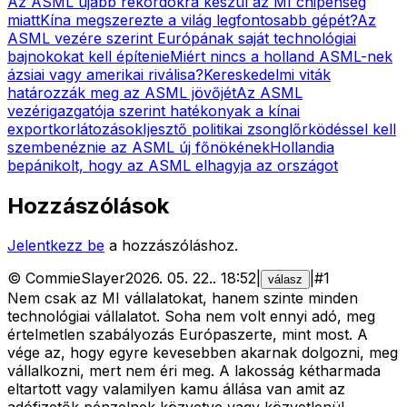
Az ASML újabb rekordokra készül az MI chipéhség
miatt
Kína megszerezte a világ legfontosabb gépét?
Az
ASML vezére szerint Európának saját technológiai
bajnokokat kell építenie
Miért nincs a holland ASML-nek
ázsiai vagy amerikai riválisa?
Kereskedelmi viták
határozzák meg az ASML jövőjét
Az ASML
vezérigazgatója szerint hatékonyak a kínai
exportkorlátozások
Ijesztő politikai zsonglőrködéssel kell
szembenéznie az ASML új főnökének
Hollandia
bepánikolt, hogy az ASML elhagyja az országot
Hozzászólások
Jelentkezz be
a hozzászóláshoz.
©
CommieSlayer
2026. 05. 22.
.
18:52
|
|
#
1
válasz
Nem csak az MI vállalatokat, hanem szinte minden
technológiai vállalatot. Soha nem volt ennyi adó, meg
értelmetlen szabályozás Európaszerte, mint most. A
vége az, hogy egyre kevesebben akarnak dolgozni, meg
vállalkozni, mert nem éri meg. A lakosság kétharmada
eltartott vagy valamilyen kamu állása van amit az