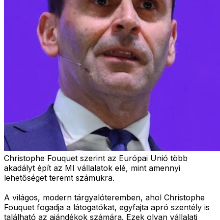
Christophe Fouquet szerint az Európai Unió több
akadályt épít az MI vállalatok elé, mint amennyi
lehetőséget teremt számukra.
A világos, modern tárgyalóteremben, ahol Christophe
Fouquet fogadja a látogatókat, egyfajta apró szentély is
található az ajándékok számára. Ezek olyan vállalati