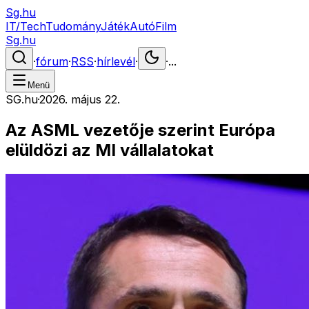
Sg.hu
IT/Tech
Tudomány
Játék
Autó
Film
Sg.hu
·
fórum
·
RSS
·
hírlevél
·
·
...
Menü
SG.hu
·
2026. május 22.
Az ASML vezetője szerint Európa
elüldözi az MI vállalatokat