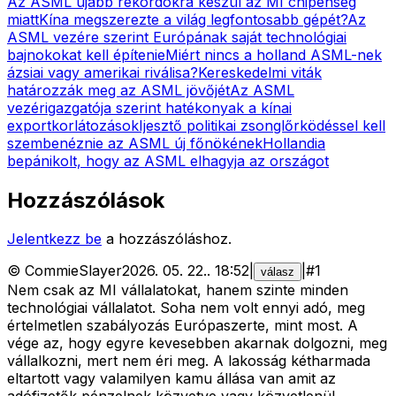
Az ASML újabb rekordokra készül az MI chipéhség
miatt
Kína megszerezte a világ legfontosabb gépét?
Az
ASML vezére szerint Európának saját technológiai
bajnokokat kell építenie
Miért nincs a holland ASML-nek
ázsiai vagy amerikai riválisa?
Kereskedelmi viták
határozzák meg az ASML jövőjét
Az ASML
vezérigazgatója szerint hatékonyak a kínai
exportkorlátozások
Ijesztő politikai zsonglőrködéssel kell
szembenéznie az ASML új főnökének
Hollandia
bepánikolt, hogy az ASML elhagyja az országot
Hozzászólások
Jelentkezz be
a hozzászóláshoz.
©
CommieSlayer
2026. 05. 22.
.
18:52
|
|
#
1
válasz
Nem csak az MI vállalatokat, hanem szinte minden
technológiai vállalatot. Soha nem volt ennyi adó, meg
értelmetlen szabályozás Európaszerte, mint most. A
vége az, hogy egyre kevesebben akarnak dolgozni, meg
vállalkozni, mert nem éri meg. A lakosság kétharmada
eltartott vagy valamilyen kamu állása van amit az