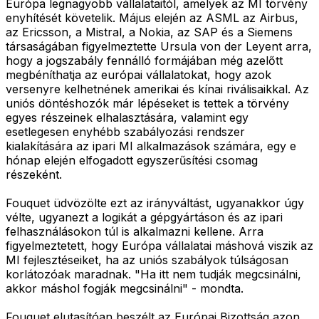
Európa legnagyobb vállalataitól, amelyek az MI törvény
enyhítését követelik. Május elején az ASML az Airbus,
az Ericsson, a Mistral, a Nokia, az SAP és a Siemens
társaságában figyelmeztette Ursula von der Leyent arra,
hogy a jogszabály fennálló formájában még azelőtt
megbéníthatja az európai vállalatokat, hogy azok
versenyre kelhetnének amerikai és kínai riválisaikkal. Az
uniós döntéshozók már lépéseket is tettek a törvény
egyes részeinek elhalasztására, valamint egy
esetlegesen enyhébb szabályozási rendszer
kialakítására az ipari MI alkalmazások számára, egy e
hónap elején elfogadott egyszerűsítési csomag
részeként.
Fouquet üdvözölte ezt az irányváltást, ugyanakkor úgy
vélte, ugyanezt a logikát a gépgyártáson és az ipari
felhasználásokon túl is alkalmazni kellene. Arra
figyelmeztetett, hogy Európa vállalatai máshová viszik az
MI fejlesztéseiket, ha az uniós szabályok túlságosan
korlátozóak maradnak. "Ha itt nem tudják megcsinálni,
akkor máshol fogják megcsinálni" - mondta.
Fouquet elutasítóan beszélt az Európai Bizottság azon