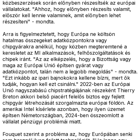
közbeszerzések során előnyben részesítsék az európai
vállalatokat. "Ahhoz, hogy előnyben részesíts valamit,
először kell lennie valaminek, amit előnyben lehet
részesíteni" - mondta.
Arra is figyelmeztetett, hogy Európa ne költsön
hatalmas összegeket adatközpontokra vagy
chipgyárakra anélkül, hogy közben megteremtené a
keresletet az MI alkalmazások, felhőszolgáltatások és
chipek iránt. "Az az elképzelés, hogy a Bizottság vagy
maga az Európai Unió építsen gyárat vagy
adatközpontot, talán nem a legjobb megoldás" - mondta.
"Ezt inkább az ipari bajnokokra kellene bízni, mert ők
tudják, hogyan kell ezt csinálni." 2022-ben az Európai
Unió nagyszabású chipstratégiájának részeként Thierry
Breton akkori belső piacért felelős biztos egy fejlett
chipgyár létrehozását szorgalmazta európai földön. Az
amerikai Intel kísérlete azonban, hogy ilyen üzemet
építsen Németországban, 2024-ben összeomlott a
vállalat pénzügyi problémái miatt.
Fouquet szerint a probléma az, hogy Európában senki