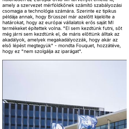
amely a szervezet mérföldkőnek számító szabályozási
csomagja a technológia számára. Szerinte ez tipikus
példája annak, hogy Brüsszel már azelőtt kijelölte a
határokat, hogy az európai vállalatok erős saját MI
termékeket építettek volna. "El sem kezdtünk futni, sőt
még járni sem kezdtünk el, de máris előttünk álltak az
akadályok, amelyek megakadályozzák, hogy akár az
első lépést megtegyük" - mondta Fouquet, hozzátéve,
hogy ez "nem szolgálja az iparágat".