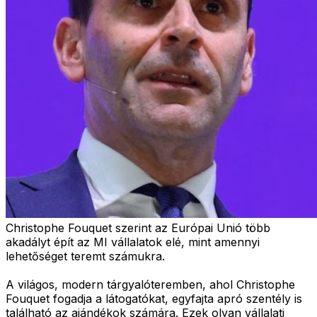
Christophe Fouquet szerint az Európai Unió több
akadályt épít az MI vállalatok elé, mint amennyi
lehetőséget teremt számukra.
A világos, modern tárgyalóteremben, ahol Christophe
Fouquet fogadja a látogatókat, egyfajta apró szentély is
található az ajándékok számára. Ezek olyan vállalati