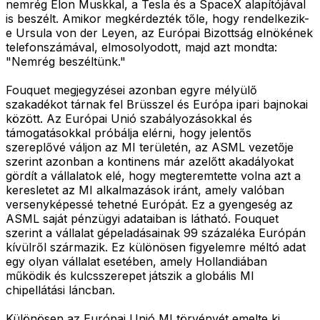
nemrég Elon Muskkal, a Tesla és a SpaceX alapítójával
is beszélt. Amikor megkérdezték tőle, hogy rendelkezik-
e Ursula von der Leyen, az Európai Bizottság elnökének
telefonszámával, elmosolyodott, majd azt mondta:
"Nemrég beszéltünk."
Fouquet megjegyzései azonban egyre mélyülő
szakadékot tárnak fel Brüsszel és Európa ipari bajnokai
között. Az Európai Unió szabályozásokkal és
támogatásokkal próbálja elérni, hogy jelentős
szereplővé váljon az MI területén, az ASML vezetője
szerint azonban a kontinens már azelőtt akadályokat
gördít a vállalatok elé, hogy megteremtette volna azt a
keresletet az MI alkalmazások iránt, amely valóban
versenyképessé tehetné Európát. Ez a gyengeség az
ASML saját pénzügyi adataiban is látható. Fouquet
szerint a vállalat gépeladásainak 99 százaléka Európán
kívülről származik. Ez különösen figyelemre méltó adat
egy olyan vállalat esetében, amely Hollandiában
működik és kulcsszerepet játszik a globális MI
chipellátási láncban.
Különösen az Európai Unió MI törvényét emelte ki,