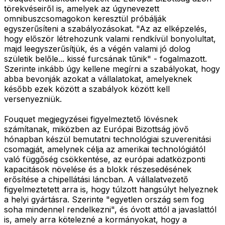
törekvéseiről is, amelyek az úgynevezett
omnibuszcsomagokon keresztül próbálják
egyszerűsíteni a szabályozásokat. "Az az elképzelés,
hogy először létrehozunk valami rendkívül bonyolultat,
majd leegyszerűsítjük, és a végén valami jó dolog
születik belőle... kissé furcsának tűnik" - fogalmazott.
Szerinte inkább úgy kellene megírni a szabályokat, hogy
abba bevonják azokat a vállalatokat, amelyeknek
később ezek között a szabályok között kell
versenyezniük.
Fouquet megjegyzései figyelmeztető lövésnek
számítanak, miközben az Európai Bizottság jövő
hónapban készül bemutatni technológiai szuverenitási
csomagját, amelynek célja az amerikai technológiától
való függőség csökkentése, az európai adatközponti
kapacitások növelése és a blokk részesedésének
erősítése a chipellátási láncban. A vállalatvezető
figyelmeztetett arra is, hogy túlzott hangsúlyt helyeznek
a helyi gyártásra. Szerinte "egyetlen ország sem fog
soha mindennel rendelkezni", és óvott attól a javaslattól
is, amely arra kötelezné a kormányokat, hogy a