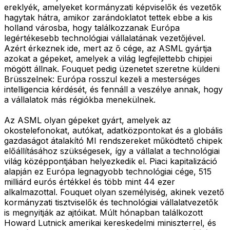
ereklyék, amelyeket kormányzati képviselők és vezetők
hagytak hátra, amikor zarándoklatot tettek ebbe a kis
holland városba, hogy találkozzanak Európa
legértékesebb technológiai vállalatának vezetőjével.
Azért érkeznek ide, mert az ő cége, az ASML gyártja
azokat a gépeket, amelyek a világ legfejlettebb chipjei
mögött állnak. Fouquet pedig üzenetet szeretne küldeni
Brüsszelnek: Európa rosszul kezeli a mesterséges
intelligencia kérdését, és fennáll a veszélye annak, hogy
a vállalatok más régiókba menekülnek.
Az ASML olyan gépeket gyárt, amelyek az
okostelefonokat, autókat, adatközpontokat és a globális
gazdaságot átalakító MI rendszereket működtető chipek
előállításához szükségesek, így a vállalat a technológiai
világ középpontjában helyezkedik el. Piaci kapitalizáció
alapján ez Európa legnagyobb technológiai cége, 515
milliárd eurós értékkel és több mint 44 ezer
alkalmazottal. Fouquet olyan személyiség, akinek vezető
kormányzati tisztviselők és technológiai vállalatvezetők
is megnyitják az ajtóikat. Múlt hónapban találkozott
Howard Lutnick amerikai kereskedelmi miniszterrel, és