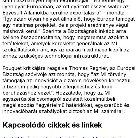
sem használ ilyen fejlett technológiát. "Ha lenne egy
ilyen gyár Európában, az ott gyártott összes wafer az
Egyesült Államokba kerülne exportálásra" - mondta.
"Így aztán olyan helyzet állna elő, hogy Európa támogat
egy hatalmas projektet, de a projekt eredménye végül
máshová kerül." Szerinte a Bizottságnak inkább arra
kellene összpontosítania, hogy megteremtse azokat a
feltételeket, amelyek keresletet generálnak az MI
szolgáltatások iránt, így az iparág majd maga kiépíti az
ehhez szükséges technológiai infrastruktúrát.
Fouquet kritikájára reagálva Thomas Regnier, az Európai
Bizottság szóvivője azt mondta, hogy "az MI törvény
támogatja az innovációt a bizalom növelésén keresztül,
a bizalom pedig nagyobb elterjedéshez és több
beruházáshoz vezet". Hozzátette, hogy az MI
egyszerűsítési csomagról született közelmúltbeli
megállapodás "egyértelmű határidőket, egyszerűbb és
innovációbarát szabályokat biztosít az MI számára".
Kapcsolódó cikkek és linkek