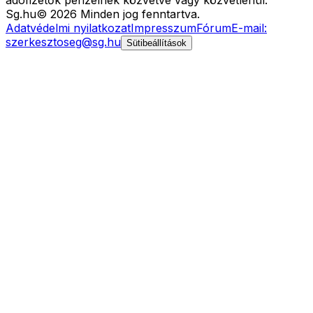
adófizetők pénzelnek közvetve vagy közvetlenül.
Sg
.hu
©
2026
Minden jog fenntartva.
Adatvédelmi nyilatkozat
Impresszum
Fórum
E-mail:
szerkesztoseg@sg.hu
Sütibeállítások