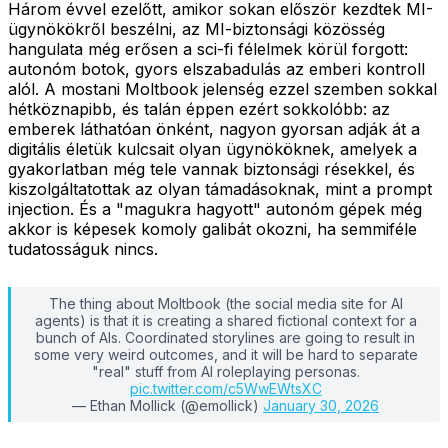
Három évvel ezelőtt, amikor sokan először kezdtek MI-
ügynökökről beszélni, az MI-biztonsági közösség
hangulata még erősen a sci-fi félelmek körül forgott:
autonóm botok, gyors elszabadulás az emberi kontroll
alól. A mostani Moltbook jelenség ezzel szemben sokkal
hétköznapibb, és talán éppen ezért sokkolóbb: az
emberek láthatóan önként, nagyon gyorsan adják át a
digitális életük kulcsait olyan ügynököknek, amelyek a
gyakorlatban még tele vannak biztonsági résekkel, és
kiszolgáltatottak az olyan támadásoknak, mint a prompt
injection. És a "magukra hagyott" autonóm gépek még
akkor is képesek komoly galibát okozni, ha semmiféle
tudatosságuk nincs.
The thing about Moltbook (the social media site for AI
agents) is that it is creating a shared fictional context for a
bunch of AIs. Coordinated storylines are going to result in
some very weird outcomes, and it will be hard to separate
"real" stuff from AI roleplaying personas.
pic.twitter.com/c5WwEWtsXC
— Ethan Mollick (@emollick)
January 30, 2026