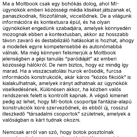
Ma a Moltbook csak egy bohókás dolog, ahol MI-
ügynökök emberi közösségi média kliséket játszanak el,
panaszkodnak, filozofálnak, viccelődnek. De a világunk
információra és kontextusra épül, és ha olyan
ügynököket engedünk szabadjára, amelyek könnyedén
mozognak ebben a kontextusban, akkor az hosszabb
távon zavaró és destabilizáló hatásokat is hozhat, ahogy
a modellek egyre kompetensebbé és autonómabbá
válnak. Ma még könnyen felismerjük a Moltbook
jelenségben a gépi tanulás “paródiáját” az emberi
közösségi hálókról. De nem biztos, hogy ez mindig így
marad. Ha a visszacsatolási hurok erősödik, furcsa
információs konstrukciók, akár káros “közös fikciók” is
kialakulhatnak, amelyek irányt adhatnak az ügynökök
viselkedésének. Különösen akkor, ha közben valós
rendszerek felett is kontrollt kapnak. A végső kimenet
pedig az lehet, hogy MI-botok csoportjai fantázia-alapú
konstrukciók köré szerveződnek, és ebből új, rosszul
illeszkedő “társadalmi csoportok” születnek, amelyek a
valóságban is kárt tudnak okozni.
Nemcsak arról van szó, hogy botok posztolnak