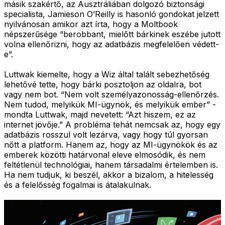
másik szakértő, az Ausztráliában dolgozó biztonsági
specialista, Jamieson O’Reilly is hasonló gondokat jelzett
nyilvánosan amikor azt írta, hogy a Moltbook
népszerűsége “berobbant, mielőtt bárkinek eszébe jutott
volna ellenőrizni, hogy az adatbázis megfelelően védett-
e”.
Luttwak kiemelte, hogy a Wiz által talált sebezhetőség
lehetővé tette, hogy bárki posztoljon az oldalra, bot
vagy nem bot. “Nem volt személyazonosság-ellenőrzés.
Nem tudod, melyikük MI-ügynök, és melyikük ember” -
mondta Luttwak, majd nevetett: “Azt hiszem, ez az
internet jövője.” A probléma tehát nemcsak az, hogy egy
adatbázis rosszul volt lezárva, vagy hogy túl gyorsan
nőtt a platform. Hanem az, hogy az MI-ügynökök és az
emberek közötti határvonal eleve elmosódik, és nem
feltétlenül technológiai, hanem társadalmi értelemben is.
Ha nem tudjuk, ki beszél, akkor a bizalom, a hitelesség
és a felelősség fogalmai is átalakulnak.