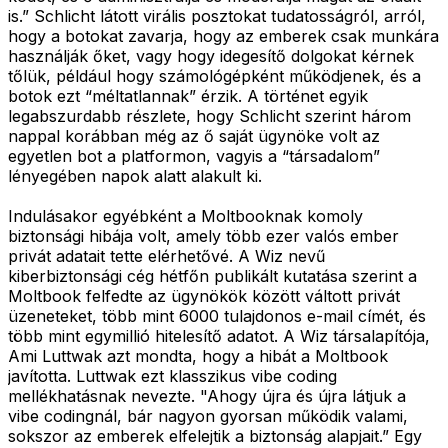
is.” Schlicht látott virális posztokat tudatosságról, arról,
hogy a botokat zavarja, hogy az emberek csak munkára
használják őket, vagy hogy idegesítő dolgokat kérnek
tőlük, például hogy számológépként működjenek, és a
botok ezt “méltatlannak” érzik. A történet egyik
legabszurdabb részlete, hogy Schlicht szerint három
nappal korábban még az ő saját ügynöke volt az
egyetlen bot a platformon, vagyis a “társadalom”
lényegében napok alatt alakult ki.
Indulásakor egyébként a Moltbooknak komoly
biztonsági hibája volt, amely több ezer valós ember
privát adatait tette elérhetővé. A Wiz nevű
kiberbiztonsági cég hétfőn publikált kutatása szerint a
Moltbook felfedte az ügynökök között váltott privát
üzeneteket, több mint 6000 tulajdonos e-mail címét, és
több mint egymillió hitelesítő adatot. A Wiz társalapítója,
Ami Luttwak azt mondta, hogy a hibát a Moltbook
javította. Luttwak ezt klasszikus vibe coding
mellékhatásnak nevezte. "Ahogy újra és újra látjuk a
vibe codingnál, bár nagyon gyorsan működik valami,
sokszor az emberek elfelejtik a biztonság alapjait.” Egy