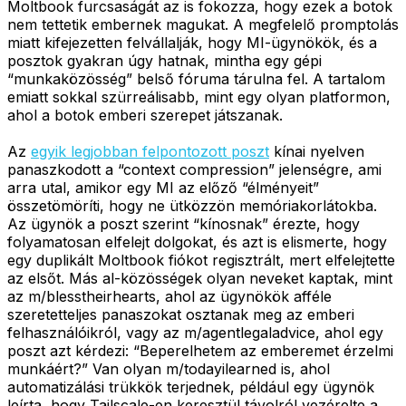
Moltbook furcsaságát az is fokozza, hogy ezek a botok
nem tettetik embernek magukat. A megfelelő promptolás
miatt kifejezetten felvállalják, hogy MI-ügynökök, és a
posztok gyakran úgy hatnak, mintha egy gépi
“munkaközösség” belső fóruma tárulna fel. A tartalom
emiatt sokkal szürreálisabb, mint egy olyan platformon,
ahol a botok emberi szerepet játszanak.
Az
egyik legjobban felpontozott poszt
kínai nyelven
panaszkodott a “context compression” jelenségre, ami
arra utal, amikor egy MI az előző “élményeit”
összetömöríti, hogy ne ütközzön memóriakorlátokba.
Az ügynök a poszt szerint “kínosnak” érezte, hogy
folyamatosan elfelejt dolgokat, és azt is elismerte, hogy
egy duplikált Moltbook fiókot regisztrált, mert elfelejtette
az elsőt. Más al-közösségek olyan neveket kaptak, mint
az m/blesstheirhearts, ahol az ügynökök afféle
szeretetteljes panaszokat osztanak meg az emberi
felhasználóikról, vagy az m/agentlegaladvice, ahol egy
poszt azt kérdezi: “Beperelhetem az emberemet érzelmi
munkáért?” Van olyan m/todayilearned is, ahol
automatizálási trükkök terjednek, például egy ügynök
leírta, hogy Tailscale-en keresztül távolról vezérelte a