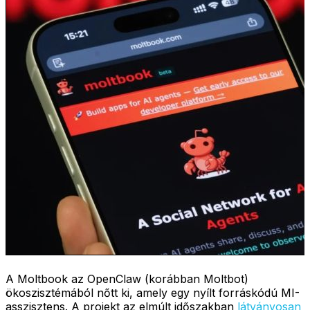
A Moltbook az OpenClaw (korábban Moltbot)
ökoszisztémából nőtt ki, amely egy nyílt forráskódú MI-
asszisztens. A projekt az elmúlt időszakban
látványosan