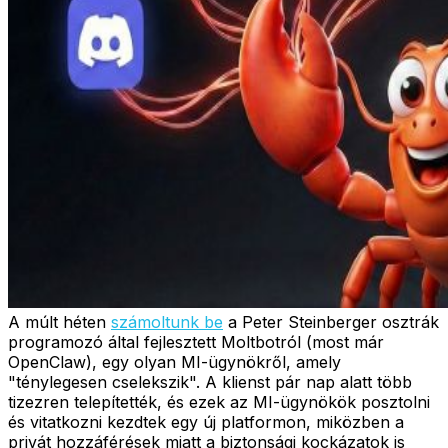
A múlt héten
számoltunk be
a Peter Steinberger osztrák
programozó által fejlesztett Moltbotról (most már
OpenClaw), egy olyan MI-ügynökről, amely
"ténylegesen cselekszik". A klienst pár nap alatt több
tizezren telepítették, és ezek az MI-ügynökök posztolni
és vitatkozni kezdtek egy új platformon, miközben a
privát hozzáférések miatt a biztonsági kockázatok is