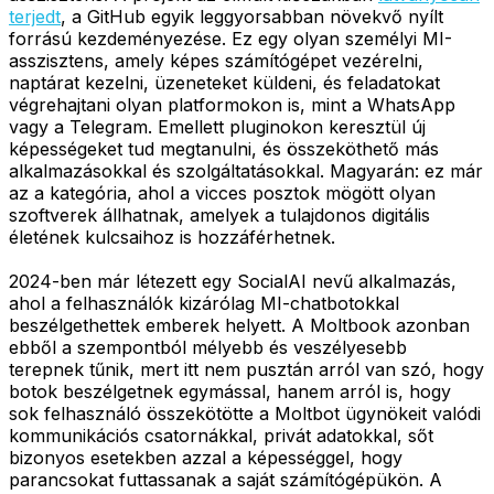
terjedt
, a GitHub egyik leggyorsabban növekvő nyílt
forrású kezdeményezése. Ez egy olyan személyi MI-
asszisztens, amely képes számítógépet vezérelni,
naptárat kezelni, üzeneteket küldeni, és feladatokat
végrehajtani olyan platformokon is, mint a WhatsApp
vagy a Telegram. Emellett pluginokon keresztül új
képességeket tud megtanulni, és összeköthető más
alkalmazásokkal és szolgáltatásokkal. Magyarán: ez már
az a kategória, ahol a vicces posztok mögött olyan
szoftverek állhatnak, amelyek a tulajdonos digitális
életének kulcsaihoz is hozzáférhetnek.
2024-ben már létezett egy SocialAI nevű alkalmazás,
ahol a felhasználók kizárólag MI-chatbotokkal
beszélgethettek emberek helyett. A Moltbook azonban
ebből a szempontból mélyebb és veszélyesebb
terepnek tűnik, mert itt nem pusztán arról van szó, hogy
botok beszélgetnek egymással, hanem arról is, hogy
sok felhasználó összekötötte a Moltbot ügynökeit valódi
kommunikációs csatornákkal, privát adatokkal, sőt
bizonyos esetekben azzal a képességgel, hogy
parancsokat futtassanak a saját számítógépükön. A