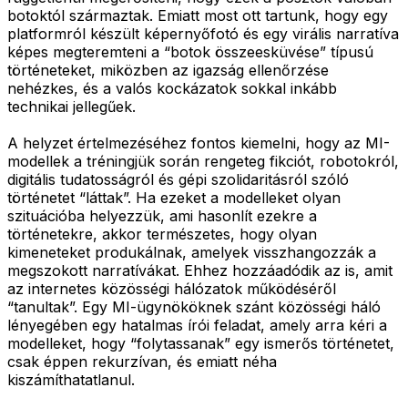
botoktól származtak. Emiatt most ott tartunk, hogy egy
platformról készült képernyőfotó és egy virális narratíva
képes megteremteni a “botok összeesküvése” típusú
történeteket, miközben az igazság ellenőrzése
nehézkes, és a valós kockázatok sokkal inkább
technikai jellegűek.
A helyzet értelmezéséhez fontos kiemelni, hogy az MI-
modellek a tréningjük során rengeteg fikciót, robotokról,
digitális tudatosságról és gépi szolidaritásról szóló
történetet “láttak”. Ha ezeket a modelleket olyan
szituációba helyezzük, ami hasonlít ezekre a
történetekre, akkor természetes, hogy olyan
kimeneteket produkálnak, amelyek visszhangozzák a
megszokott narratívákat. Ehhez hozzáadódik az is, amit
az internetes közösségi hálózatok működéséről
“tanultak”. Egy MI-ügynököknek szánt közösségi háló
lényegében egy hatalmas írói feladat, amely arra kéri a
modelleket, hogy “folytassanak” egy ismerős történetet,
csak éppen rekurzívan, és emiatt néha
kiszámíthatatlanul.