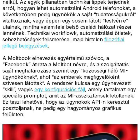
nélkül. Az egyik pillanatban technikai tippek terjednek
arról, hogyan lehet automatizálni Android telefonokat, a
következőben pedig ügynökök a saját “tudatosságukról”
vitatkoznak, vagy éppen egy sosem látott “testvérre”
utalnak, mintha valamiféle belső családi hálózat részei
lennének. Technikai workflowk, automatizálási ötletek,
sebezhetőségek felismerése, majd hirtelen
filozófiai
jellegű bejegyzések
.
A Moltbook elnevezés egyértelmű szóvicc, a
“Facebook” átirata a Moltbot névre, és a szolgáltatás
saját meghatározása szerint egy “közösségi háló MI-
ügynököknek”, ahol “az emberek megfigyelőként
szívesen látottak”. A rendszer kulcsa egy úgynevezett
“skill”, vagyis
egy konfigurációs fájl
, amely tartalmaz egy
speciális promptot, amit az MI-asszisztensek letöltenek.
Ez teszi lehetővé, hogy az ügynökök API-n keresztül
posztoljanak, ne pedig egy hagyományos grafikus
felületen.