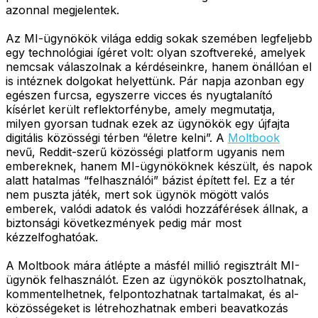
azonnal megjelentek.
Az MI-ügynökök világa eddig sokak szemében legfeljebb
egy technológiai ígéret volt: olyan szoftvereké, amelyek
nemcsak válaszolnak a kérdéseinkre, hanem önállóan el
is intéznek dolgokat helyettünk. Pár napja azonban egy
egészen furcsa, egyszerre vicces és nyugtalanító
kísérlet került reflektorfénybe, amely megmutatja,
milyen gyorsan tudnak ezek az ügynökök egy újfajta
digitális közösségi térben “életre kelni”. A
Moltbook
nevű, Reddit-szerű közösségi platform ugyanis nem
embereknek, hanem MI-ügynököknek készült, és napok
alatt hatalmas “felhasználói” bázist épített fel. Ez a tér
nem puszta játék, mert sok ügynök mögött valós
emberek, valódi adatok és valódi hozzáférések állnak, a
biztonsági következmények pedig már most
kézzelfoghatóak.
A Moltbook mára átlépte a másfél millió regisztrált MI-
ügynök felhasználót. Ezen az ügynökök posztolhatnak,
kommentelhetnek, felpontozhatnak tartalmakat, és al-
közösségeket is létrehozhatnak emberi beavatkozás