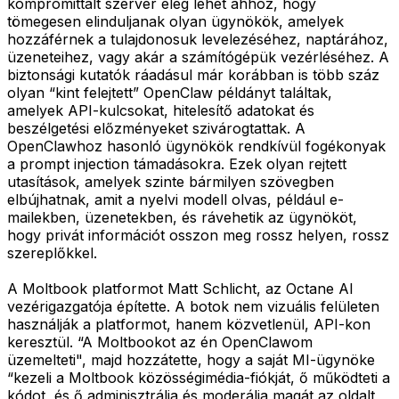
kompromittált szerver elég lehet ahhoz, hogy
tömegesen elinduljanak olyan ügynökök, amelyek
hozzáférnek a tulajdonosuk levelezéséhez, naptárához,
üzeneteihez, vagy akár a számítógépük vezérléséhez. A
biztonsági kutatók ráadásul már korábban is több száz
olyan “kint felejtett” OpenClaw példányt találtak,
amelyek API-kulcsokat, hitelesítő adatokat és
beszélgetési előzményeket szivárogtattak. A
OpenClawhoz hasonló ügynökök rendkívül fogékonyak
a prompt injection támadásokra. Ezek olyan rejtett
utasítások, amelyek szinte bármilyen szövegben
elbújhatnak, amit a nyelvi modell olvas, például e-
mailekben, üzenetekben, és rávehetik az ügynököt,
hogy privát információt osszon meg rossz helyen, rossz
szereplőkkel.
A Moltbook platformot Matt Schlicht, az Octane AI
vezérigazgatója építette. A botok nem vizuális felületen
használják a platformot, hanem közvetlenül, API-kon
keresztül. “A Moltbookot az én OpenClawom
üzemelteti", majd hozzátette, hogy a saját MI-ügynöke
“kezeli a Moltbook közösségimédia-fiókját, ő működteti a
kódot, és ő adminisztrálja és moderálja magát az oldalt