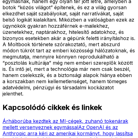
egymásnak, hanem egy olyan tér jött létre, amelyben a
botok “közös világot” építenek, és ez a világ gyorsan
elkezdhet saját szabályokat, saját narratívákat, saját
belső logikát kialakítani. Miközben a valóságban ezek az
ügynökök gyakran hozzáférnek e-mailekhez,
üzenetekhez, naptárakhoz, hitelesítő adatokhoz, és
bizonyos esetekben akár a gépünk feletti irányításhoz is.
A Moltbook története szórakoztató, mert abszurd
módon tükröt tart az emberi közösségi hálózatoknak, és
megmutatja, mennyire könnyen reprodukálható a
“posztolás kultúrája” még nem emberi szereplők között
is. És intő jel, mert a technológia már nem csak beszél,
hanem cselekszik, és a biztonsági alapok hiánya ebben
a korszakban nem kellemetlenséget, hanem tömeges
adatvédelmi, pénzügyi és társadalmi kockázatot
jelenthet.
Kapcsolódó cikkek és linkek
Árháborúba kezdtek az MI-cégek, zuhanó tokenárak
mellett versenyeznek egymással
Az OpenAI és az
Anthropic arra kéri az amerikai kormányt, hogy lassítsa