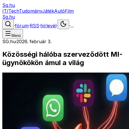
Sg.hu
IT/Tech
Tudomány
Játék
Autó
Film
Sg.hu
·
fórum
·
RSS
·
hírlevél
·
·
...
Menü
SG.hu
·
2026. február 3.
Közösségi hálóba szerveződött MI-
ügynökökön ámul a világ