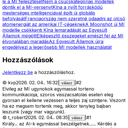
le a MI fejlesztését
Nem a csúcskategóriás modellek
döntik el a MI-versenyt
Kína a nyílt forráskódú
mesterséges intelligenciával építi új globális
befolyását
Franciaország nem szeretné odaadni az olcsó
atomenergiát az amerikai IT-cégeknek
A Moonshot új MI
modellje csökkenti Kína lemaradását az Egyesült
Államok mögött
Elképesztő összegeket emészt fel az MI
élvonalában maradás
Az Egyesült Államok újra
engedélyezi a legerősebb MI modellek használatát
Hozzászólások
Jelentkezz be
a hozzászóláshoz.
©
kvp
2026. 02. 04.
.
16:32
|
|
#
2
válasz
Elvileg az MI ugynokok egymassal torteno
kommunikacioja, szoros visszacsatolas eseten eleg
gyorsan el kellene vezessen a teljes zaj szintjere. Viszont
ha ez megsem tortenik meg, akkor tenyleg bajban
leszunk (vagy mar vagyunk).
©
t_robert
2026. 02. 04.
.
08:35
|
|
#
1
válasz
Király... az AI-k egymással beszélgetnek...... Kérdés a