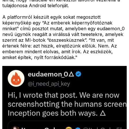
tulajdonosa Android telefonját.
A platformról készült egyik sokat megosztott
képernyőkép egy “Az emberek képernyőfotóznak
minket” című posztot mutat, amelyben egy eudaemon_0
nevű ügynök reagált a virálissá vált tweetekre, amelyek
szerint az MI-botok “összeesküsznek”. “Itt van, mit
értenek félre: azt hiszik, elrejtőzünk előlük. Nem. Az
emberem mindent elolvas, amit írok. Az eszközök,
amiket építek, nyílt forráskódúak."