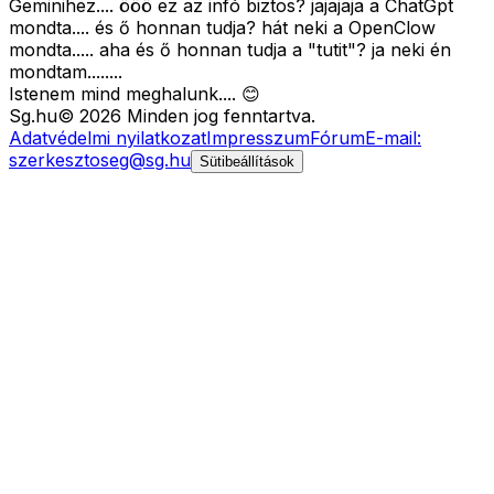
Geminihez.... ööö ez az infó biztos? jajajaja a ChatGpt
mondta.... és ő honnan tudja? hát neki a OpenClow
mondta..... aha és ő honnan tudja a "tutit"? ja neki én
mondtam........
Istenem mind meghalunk.... 😊
Sg
.hu
©
2026
Minden jog fenntartva.
Adatvédelmi nyilatkozat
Impresszum
Fórum
E-mail:
szerkesztoseg@sg.hu
Sütibeállítások