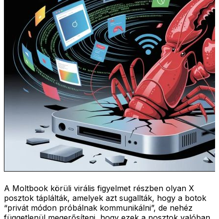
A Moltbook körüli virális figyelmet részben olyan X
posztok táplálták, amelyek azt sugallták, hogy a botok
“privát módon próbálnak kommunikálni”, de nehéz
függetlenül megerősíteni, hogy ezek a posztok valóban