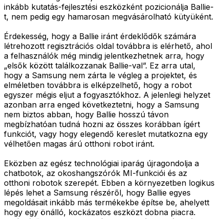
inkább kutatás-fejlesztési eszközként pozicionálja Ballie-
t, nem pedig egy hamarosan megvásárolható kütyüként.
Érdekesség, hogy a Ballie iránt érdeklődők számára
létrehozott regisztrációs oldal továbbra is elérhető, ahol
a felhasználók még mindig jelentkezhetnek arra, hogy
„elsők között találkozzanak Ballie-val”. Ez arra utal,
hogy a Samsung nem zárta le végleg a projektet, és
elméletben továbbra is elképzelhető, hogy a robot
egyszer mégis eljut a fogyasztókhoz. A jelenlegi helyzet
azonban arra enged következtetni, hogy a Samsung
nem biztos abban, hogy Ballie hosszú távon
megbízhatóan tudná hozni az összes korábban ígért
funkciót, vagy hogy elegendő kereslet mutatkozna egy
vélhetően magas árú otthoni robot iránt.
Eközben az egész technológiai iparág újragondolja a
chatbotok, az okoshangszórók MI-funkciói és az
otthoni robotok szerepét. Ebben a környezetben logikus
lépés lehet a Samsung részéről, hogy Ballie egyes
megoldásait inkább más termékekbe építse be, ahelyett
hogy egy önálló, kockázatos eszközt dobna piacra.