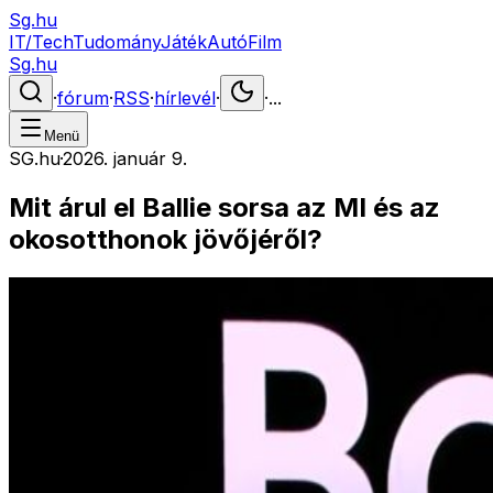
Sg.hu
IT/Tech
Tudomány
Játék
Autó
Film
Sg.hu
·
fórum
·
RSS
·
hírlevél
·
·
...
Menü
SG.hu
·
2026. január 9.
Mit árul el Ballie sorsa az MI és az
okosotthonok jövőjéről?