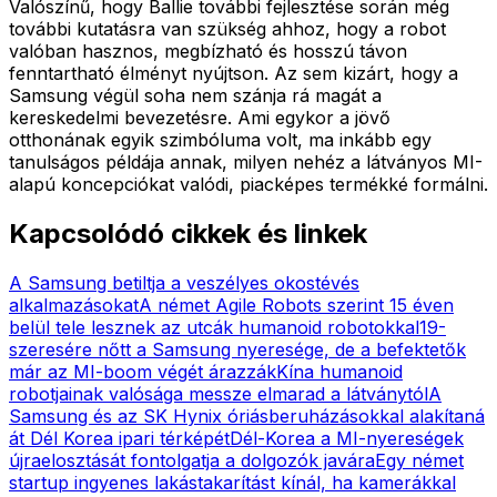
Valószínű, hogy Ballie további fejlesztése során még
további kutatásra van szükség ahhoz, hogy a robot
valóban hasznos, megbízható és hosszú távon
fenntartható élményt nyújtson. Az sem kizárt, hogy a
Samsung végül soha nem szánja rá magát a
kereskedelmi bevezetésre. Ami egykor a jövő
otthonának egyik szimbóluma volt, ma inkább egy
tanulságos példája annak, milyen nehéz a látványos MI-
alapú koncepciókat valódi, piacképes termékké formálni.
Kapcsolódó cikkek és linkek
A Samsung betiltja a veszélyes okostévés
alkalmazásokat
A német Agile Robots szerint 15 éven
belül tele lesznek az utcák humanoid robotokkal
19-
szeresére nőtt a Samsung nyeresége, de a befektetők
már az MI-boom végét árazzák
Kína humanoid
robotjainak valósága messze elmarad a látványtól
A
Samsung és az SK Hynix óriásberuházásokkal alakítaná
át Dél Korea ipari térképét
Dél-Korea a MI-nyereségek
újraelosztását fontolgatja a dolgozók javára
Egy német
startup ingyenes lakástakarítást kínál, ha kamerákkal