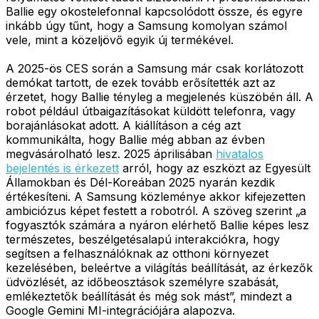
Ballie egy okostelefonnal kapcsolódott össze, és egyre
inkább úgy tűnt, hogy a Samsung komolyan számol
vele, mint a közeljövő egyik új termékével.
A 2025-ös CES során a Samsung már csak korlátozott
demókat tartott, de ezek tovább erősítették azt az
érzetet, hogy Ballie tényleg a megjelenés küszöbén áll. A
robot például útbaigazításokat küldött telefonra, vagy
borajánlásokat adott. A kiállításon a cég azt
kommunikálta, hogy Ballie még abban az évben
megvásárolható lesz. 2025 áprilisában
hivatalos
bejelentés is érkezett
arról, hogy az eszközt az Egyesült
Államokban és Dél-Koreában 2025 nyarán kezdik
értékesíteni. A Samsung közleménye akkor kifejezetten
ambiciózus képet festett a robotról. A szöveg szerint „a
fogyasztók számára a nyáron elérhető Ballie képes lesz
természetes, beszélgetésalapú interakciókra, hogy
segítsen a felhasználóknak az otthoni környezet
kezelésében, beleértve a világítás beállítását, az érkezők
üdvözlését, az időbeosztások személyre szabását,
emlékeztetők beállítását és még sok mást”, mindezt a
Google Gemini MI-integrációjára alapozva.