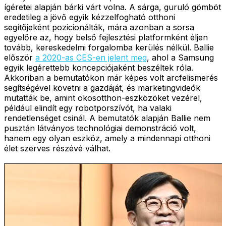
ígéretei alapján bárki várt volna. A sárga, guruló gömböt
eredetileg a jövő egyik kézzelfogható otthoni
segítőjeként pozicionálták, mára azonban a sorsa
egyelőre az, hogy belső fejlesztési platformként éljen
tovább, kereskedelmi forgalomba kerülés nélkül. Ballie
először
a 2020-as CES-en jelent meg
, ahol a Samsung
egyik legérettebb koncepciójaként beszéltek róla.
Akkoriban a bemutatókon már képes volt arcfelismerés
segítségével követni a gazdáját, és marketingvideók
mutatták be, amint okosotthon-eszközöket vezérel,
például elindít egy robotporszívót, ha valaki
rendetlenséget csinál. A bemutatók alapján Ballie nem
pusztán látványos technológiai demonstráció volt,
hanem egy olyan eszköz, amely a mindennapi otthoni
élet szerves részévé válhat.