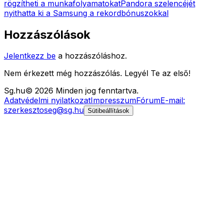
rögzítheti a munkafolyamatokat
Pandora szelencéjét
nyithatta ki a Samsung a rekordbónuszokkal
Hozzászólások
Jelentkezz be
a hozzászóláshoz.
Nem érkezett még hozzászólás. Legyél Te az első!
Sg
.hu
©
2026
Minden jog fenntartva.
Adatvédelmi nyilatkozat
Impresszum
Fórum
E-mail:
szerkesztoseg@sg.hu
Sütibeállítások