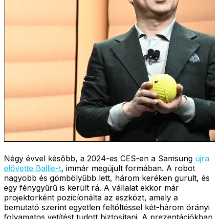
Négy évvel később, a 2024-es CES-en a Samsung
újra
elővette Ballie-t
, immár megújult formában. A robot
nagyobb és gömbölyűbb lett, három keréken gurult, és
egy fénygyűrű is került rá. A vállalat ekkor már
projektorként pozicíonálta az eszközt, amely a
bemutató szerint egyetlen feltöltéssel két-három órányi
folyamatos vetítést tudott biztosítani. A prezentációkban