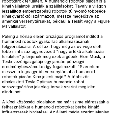
robotkarok területén. A humanoid robotok piacán is a
kínai vállalatok uralják a szállításokat. Tavaly a világon
leszállított emberszabású robotok túlnyomó többsége
kínai gyártóktól származott, messze megelőzve az
amerikai versenytársakat, például a Teslát vagy a Figure
MI vállalatot.
Peking a hónap elején országos programot indított a
humanoid robotok gyakorlati alkalmazásának
felgyorsítására. A cél az, hogy még az év vége előtt
több mint száz úgynevezett "nagy értékű alkalmazási
területen" jelenjenek meg ezek a gépek. Elon Musk, a
Tesla vezérigazgatója egy januári pénzügyi
eredménybeszámolón így fogalmazott: "Szerintem
messze a legnagyobb versenytársat a humanoid
robotok piacán Kína jelenti majd." A többször
elhalasztott Tesla Optimus humanoid robot
sorozatgyártása jelenlegi tervek szerint még idén
elindulhat.
A kínai közösségi oldalakon ma már szinte elárasztják a
felhasználókat a humanoid robotokat bérbe kínáló
influenszerek hirdetései. Az állami média szerint jelenleg