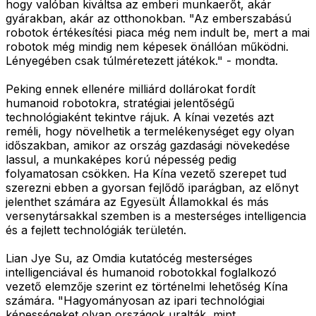
hogy valóban kiváltsa az emberi munkaerőt, akár
gyárakban, akár az otthonokban. "Az emberszabású
robotok értékesítési piaca még nem indult be, mert a mai
robotok még mindig nem képesek önállóan működni.
Lényegében csak túlméretezett játékok." - mondta.
Peking ennek ellenére milliárd dollárokat fordít
humanoid robotokra, stratégiai jelentőségű
technológiaként tekintve rájuk. A kínai vezetés azt
reméli, hogy növelhetik a termelékenységet egy olyan
időszakban, amikor az ország gazdasági növekedése
lassul, a munkaképes korú népesség pedig
folyamatosan csökken. Ha Kína vezető szerepet tud
szerezni ebben a gyorsan fejlődő iparágban, az előnyt
jelenthet számára az Egyesült Államokkal és más
versenytársakkal szemben is a mesterséges intelligencia
és a fejlett technológiák területén.
Lian Jye Su, az Omdia kutatócég mesterséges
intelligenciával és humanoid robotokkal foglalkozó
vezető elemzője szerint ez történelmi lehetőség Kína
számára. "Hagyományosan az ipari technológiai
képességeket olyan országok uralták, mint