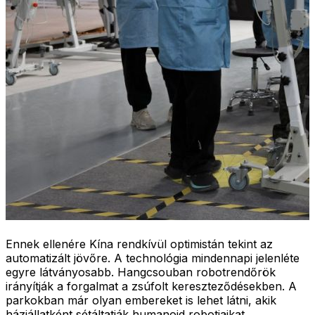
Ennek ellenére Kína rendkívül optimistán tekint az
automatizált jövőre. A technológia mindennapi jelenléte
egyre látványosabb. Hangcsouban robotrendőrök
irányítják a forgalmat a zsúfolt kereszteződésekben. A
parkokban már olyan embereket is lehet látni, akik
háziállatként sétáltatják humanoid robotjaikat.