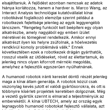
elsajátítaniuk. A fejlődést azonban nemcsak az adatok
hiánya korlátozza, hanem a hardver is. Marco Wang, az
Interact Analysis technológiai kutatóvállalat kínai
robotikával foglalkozó elemzője szerint például a
robotkezek fejlettsége jelenleg az egyik leggyengébb
láncszem. "Rengeteg funkciót kell beépíteni egy olyan
alkatrészbe, amely nagyjából egy emberi ízület
méretével és tömegével rendelkezik. Amikor ennyi
alkatrészt ilyen kis helyre zsúfolnak, a hőelvezetés
rendkívül komoly problémává válik." Ennek
következtében ezek a robotkezek drágán gyárthatók,
rosszul viselik az ütődéseket, rövid az élettartamuk, és
jelenleg nincs olyan kiforrott mérnöki megoldás,
amelyhez a fejlesztők egyszerűen nyúlhatnának.
A humanoid robotok iránti kereslet döntő részét jelenleg
maga a kínai állam generálja. A robotok közül csak
viszonylag kevés jutott el valódi gyártósorokra, és ott is
többnyire kísérleti projektek keretében dolgoznak. Még
a vezető gyártók szerint is elmarad a teljesítményük az
emberekétől. A kínai UBTECH, amely az ország egyik
legnagyobb humanoid robotokat fejlesztő vállalata, azt