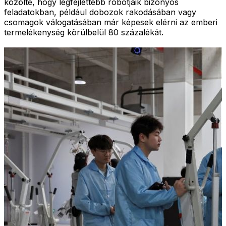
közölte, hogy legfejlettebb robotjaik bizonyos
feladatokban, például dobozok rakodásában vagy
csomagok válogatásában már képesek elérni az emberi
termelékenység körülbelül 80 százalékát.