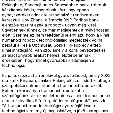
Pekingben, Sanghajban és Sencsenben pedig robotok
készítenek kávét, csapolnak sört vagy éppen
gyógyszereket adnak ki automatizált rendszereken
keresztül. Joy Zhang, a francia BNP Paribas bank
elemzője szerint ezek a robotok ugyan még kissé
ügyetlennek tűnnek, de már megjelentek a nyilvánosság
előtt. Szerinte ez nem feltétlenül jelenti azt, hogy a kínai
humanoid robotok technológiailag megelőzték volna
például a Tesla Optimusát. Sokkal inkább egy eltérő
kínai stratégiáról van szó, amely a korai bevezetést és
az alacsonyabb árakat helyezi előtérbe annak
érdekében, hogy minél gyorsabban elterjedjen a
technológia.
Ez jól tükrözi azt a rendkívül gyors fejlődést, amely 2023
óta zajlik Kínában, amikor Peking először adott ki átfogó
szakpolitikai dokumentumot a humanoid robotokról.
Ebben a kormány a humanoid robotokat a
számítógépek, az okostelefonok és az elektromos autók
után a "következő felforgató technológiának" nevezte.
"A humanoid robottechnológia gyors fejlődése a
technológiai verseny új magaslatává, a jövő iparágainak