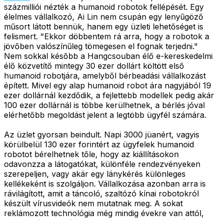
százmilliói nézték a humanoid robotok fellépését. Egy
élelmes vállalkozó, Ai Lin nem csupán egy lenyűgöző
műsort látott bennük, hanem egy üzleti lehetőséget is
felismert. "Ekkor döbbentem rá arra, hogy a robotok a
jövőben valószínűleg tömegesen el fognak terjedni."
Nem sokkal később a Hangcsouban élő e-kereskedelmi
élő közvetítő mintegy 30 ezer dollárt költött első
humanoid robotjára, amelyből bérbeadási vállalkozást
épített. Mivel egy alap humanoid robot ára nagyjából 19
ezer dollárnál kezdődik, a fejlettebb modellek pedig akár
100 ezer dollárnál is többe kerülhetnek, a bérlés jóval
elérhetőbb megoldást jelent a legtöbb ügyfél számára.
Az üzlet gyorsan beindult. Napi 3000 jüanért, vagyis
körülbelül 130 ezer forintért az ügyfelek humanoid
robotot bérelhetnek tőle, hogy az kiállításokon
odavonzza a látogatókat, különféle rendezvényeken
szerepeljen, vagy akár egy lánykérés különleges
kellékeként is szolgáljon. Vállalkozása azonban arra is
rávilágított, amit a táncoló, szaltózó kínai robotokról
készült vírusvideók nem mutatnak meg. A sokat
reklámozott technológia még mindig évekre van attól,