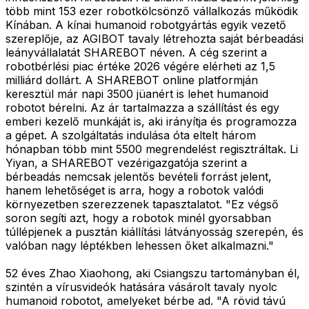
több mint 153 ezer robotkölcsönző vállalkozás működik
Kínában. A kínai humanoid robotgyártás egyik vezető
szereplője, az AGIBOT tavaly létrehozta saját bérbeadási
leányvállalatát SHAREBOT néven. A cég szerint a
robotbérlési piac értéke 2026 végére elérheti az 1,5
milliárd dollárt. A SHAREBOT online platformján
keresztül már napi 3500 jüanért is lehet humanoid
robotot bérelni. Az ár tartalmazza a szállítást és egy
emberi kezelő munkáját is, aki irányítja és programozza
a gépet. A szolgáltatás indulása óta eltelt három
hónapban több mint 5500 megrendelést regisztráltak. Li
Yiyan, a SHAREBOT vezérigazgatója szerint a
bérbeadás nemcsak jelentős bevételi forrást jelent,
hanem lehetőséget is arra, hogy a robotok valódi
környezetben szerezzenek tapasztalatot. "Ez végső
soron segíti azt, hogy a robotok minél gyorsabban
túllépjenek a pusztán kiállítási látványosság szerepén, és
valóban nagy léptékben lehessen őket alkalmazni."
52 éves Zhao Xiaohong, aki Csiangszu tartományban él,
szintén a vírusvideók hatására vásárolt tavaly nyolc
humanoid robotot, amelyeket bérbe ad. "A rövid távú