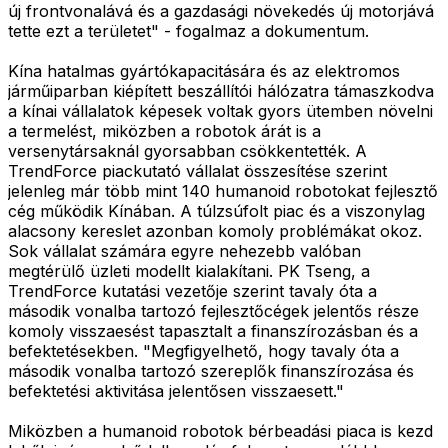
új frontvonalává és a gazdasági növekedés új motorjává
tette ezt a területet" - fogalmaz a dokumentum.
Kína hatalmas gyártókapacitására és az elektromos
járműiparban kiépített beszállítói hálózatra támaszkodva
a kínai vállalatok képesek voltak gyors ütemben növelni
a termelést, miközben a robotok árát is a
versenytársaknál gyorsabban csökkentették. A
TrendForce piackutató vállalat összesítése szerint
jelenleg már több mint 140 humanoid robotokat fejlesztő
cég működik Kínában. A túlzsúfolt piac és a viszonylag
alacsony kereslet azonban komoly problémákat okoz.
Sok vállalat számára egyre nehezebb valóban
megtérülő üzleti modellt kialakítani. PK Tseng, a
TrendForce kutatási vezetője szerint tavaly óta a
második vonalba tartozó fejlesztőcégek jelentős része
komoly visszaesést tapasztalt a finanszírozásban és a
befektetésekben. "Megfigyelhető, hogy tavaly óta a
második vonalba tartozó szereplők finanszírozása és
befektetési aktivitása jelentősen visszaesett."
Miközben a humanoid robotok bérbeadási piaca is kezd