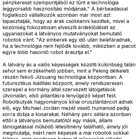
pénzkereset szempontjából ez tűnt a technológia
leggyorsabb hasznosítási módjának." A bérbeadással
foglalkozó vállalkozók azonban már most azt
tapasztalják, hogy az árak csökkenni kezdtek, mivel a
közönség fokozatosan elveszíti érdeklődését az
ugyanazokat a látványos mutatványokat bemutató
robotok iránt. "Az emberek egy idő után belefáradnak,
ha a technológia nem fejlődik tovább, miközben a piacot
egyre több hasonló robot árasztja el."
A látvány és a valós képességek közötti különbség talán
sehol sem érzékelhető jobban, mint a Peking délkeleti
részén fekvő Jizsuang technológiai központban. A
futurisztikus kiállítási központ, amely rendszeresen
szerepel a kormány által szervezett látogatások
útvonalán, első pillantásra lenyűgöző képet fest.
Robotkutyák hagyományos kínai oroszlántáncot adnak
elő, egy Michael Jordan mezét viselő humanoid pedig
sorra dobja a kosarakat. Néhány perc sétára azonban
ettől a látványos bemutatótól egy másik, állami
támogatással működő létesítmény található, amely jól
megmutatja, miért nem képesek a mai robotok sokkal
többre, mint gondosan betanult műsorokat előadni.