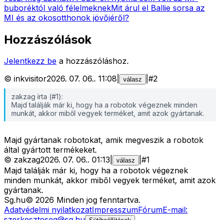
buboréktól való félelmeknek
Mit árul el Ballie sorsa az
MI és az okosotthonok jövőjéről?
Hozzászólások
Jelentkezz be
a hozzászóláshoz.
©
inkvisitor
2026. 07. 06.
.
11:08
|
|
#
2
válasz
zakzag írta (#1):
Majd találják már ki, hogy ha a robotok végeznek minden
munkát, akkor miből vegyek terméket, amit azok gyártanak.
Majd gyártanak robotokat, amik megveszik a robotok
által gyártott termékeket.
©
zakzag
2026. 07. 06.
.
01:13
|
|
#
1
válasz
Majd találják már ki, hogy ha a robotok végeznek
minden munkát, akkor miből vegyek terméket, amit azok
gyártanak.
Sg
.hu
©
2026
Minden jog fenntartva.
Adatvédelmi nyilatkozat
Impresszum
Fórum
E-mail:
szerkesztoseg@sg.hu