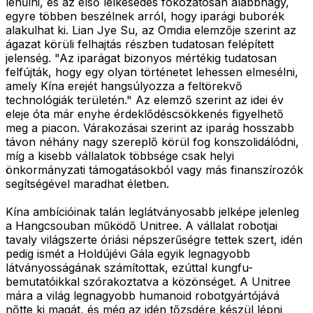
lehűlni, és az első lelkesedés fokozatosan alábbhagy,
egyre többen beszélnek arról, hogy iparági buborék
alakulhat ki. Lian Jye Su, az Omdia elemzője szerint az
ágazat körüli felhajtás részben tudatosan felépített
jelenség. "Az iparágat bizonyos mértékig tudatosan
felfújták, hogy egy olyan történetet lehessen elmesélni,
amely Kína erejét hangsúlyozza a feltörekvő
technológiák területén." Az elemző szerint az idei év
eleje óta már enyhe érdeklődéscsökkenés figyelhető
meg a piacon. Várakozásai szerint az iparág hosszabb
távon néhány nagy szereplő körül fog konszolidálódni,
míg a kisebb vállalatok többsége csak helyi
önkormányzati támogatásokból vagy más finanszírozók
segítségével maradhat életben.
Kína ambícióinak talán leglátványosabb jelképe jelenleg
a Hangcsouban működő Unitree. A vállalat robotjai
tavaly világszerte óriási népszerűségre tettek szert, idén
pedig ismét a Holdújévi Gála egyik legnagyobb
látványosságának számítottak, ezúttal kungfu-
bemutatóikkal szórakoztatva a közönséget. A Unitree
mára a világ legnagyobb humanoid robotgyártójává
nőtte ki magát, és még az idén tőzsdére készül lépni