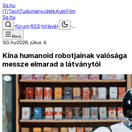
Sg.hu
IT/Tech
Tudomány
Játék
Autó
Film
Sg.hu
·
fórum
·
RSS
·
hírlevél
·
·
...
Menü
SG.hu
·
2026. július 4.
Kína humanoid robotjainak valósága
messze elmarad a látványtól