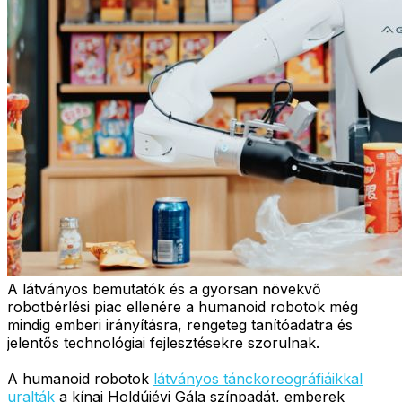
A látványos bemutatók és a gyorsan növekvő
robotbérlési piac ellenére a humanoid robotok még
mindig emberi irányításra, rengeteg tanítóadatra és
jelentős technológiai fejlesztésekre szorulnak.
A humanoid robotok
látványos tánckoreográfiáikkal
uralták
a kínai Holdújévi Gála színpadát, emberek