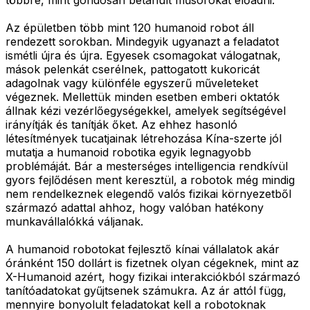
Az épületben több mint 120 humanoid robot áll
rendezett sorokban. Mindegyik ugyanazt a feladatot
ismétli újra és újra. Egyesek csomagokat válogatnak,
mások pelenkát cserélnek, pattogatott kukoricát
adagolnak vagy különféle egyszerű műveleteket
végeznek. Mellettük minden esetben emberi oktatók
állnak kézi vezérlőegységekkel, amelyek segítségével
irányítják és tanítják őket. Az ehhez hasonló
létesítmények tucatjainak létrehozása Kína-szerte jól
mutatja a humanoid robotika egyik legnagyobb
problémáját. Bár a mesterséges intelligencia rendkívül
gyors fejlődésen ment keresztül, a robotok még mindig
nem rendelkeznek elegendő valós fizikai környezetből
származó adattal ahhoz, hogy valóban hatékony
munkavállalókká váljanak.
A humanoid robotokat fejlesztő kínai vállalatok akár
óránként 150 dollárt is fizetnek olyan cégeknek, mint az
X-Humanoid azért, hogy fizikai interakciókból származó
tanítóadatokat gyűjtsenek számukra. Az ár attól függ,
mennyire bonyolult feladatokat kell a robotoknak