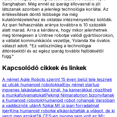
Sanghajban. Még ennél az iparági éllovasnál is jól
látszanak azonban a jelenlegi technológia korlátai. Az
értékesítések döntő többsége ma még
kutatóintézetekhez és oktatási intézményekhez kötődik.
Az ipari felhasználás aránya továbbra is 10 százalék
alatt marad. Arra a kérdésre, hogy mikor jelenhetnek
meg tömegesen a Unitree robotjai valódi gyártósorokon,
a vállalat kommunikációs vezetője, Yolanda Xie óvatos
választ adott. "Ez valószínűleg a technológiai
áttörésektől és az egész iparág további fejlődésétől
függ."
Kapcsolódó cikkek és linkek
A német Agile Robots szerint 15 éven belül tele lesznek
az utcák humanoid robotokkal
Egy német startup
ingyenes lakástakarítást kínál, ha kamerákkal rögzítheti
a munkafolyamatokat
Pekingi félmaratonon bizonyítanak
a humanoid robotok
Humanoid robot rohangál Varsóban
a vaddisznók után
A fizikai MI új ipari forradalmat
ígér
Kína humanoid robotjai elkápráztatták a világot, de ki
veszi meg azokat?
A CES-en nyoma sem volt az MI-