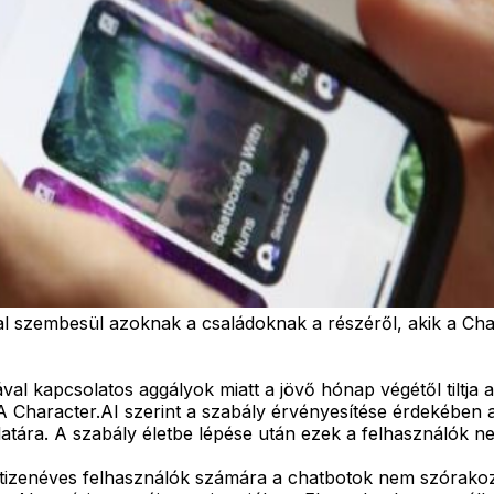
l szembesül azoknak a családoknak a részéről, akik a Chara
al kapcsolatos aggályok miatt a jövő hónap végétől tiltja a
 A Character.AI szerint a szabály érvényesítése érdekében 
atára. A szabály életbe lépése után ezek a felhasználók nem
 a tizenéves felhasználók számára a chatbotok nem szórak