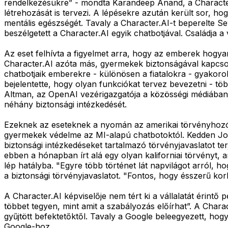
rendelkezésükre” - mondta Karandeep Anand, a Character.A
létrehozását is tervezi. A lépésekre azután került sor, h
mentális egészségét. Tavaly a Character.AI-t beperelte Sew
beszélgetett a Character.AI egyik chatbotjával. Családja a vá
Az eset felhívta a figyelmet arra, hogy az emberek hogya
Character.AI azóta más, gyermekek biztonságával kapcsola
chatbotjaik emberekre - különösen a fiatalokra - gyakoro
bejelentette, hogy olyan funkciókat tervez bevezetni - t
Altman, az OpenAI vezérigazgatója a közösségi médiában kö
néhány biztonsági intézkedését.
Ezeknek az eseteknek a nyomán az amerikai törvényhozók é
gyermekek védelme az MI-alapú chatbotoktól. Kedden Jos
biztonsági intézkedéseket tartalmazó törvényjavaslatot 
ebben a hónapban írt alá egy olyan kaliforniai törvényt, a
lép hatályba. "Egyre több történet lát napvilágot arról, ho
a biztonsági törvényjavaslatot. "Fontos, hogy ésszerű k
A Character.AI képviselője nem tért ki a vállalatát érint
többet tegyen, mint amit a szabályozás előírhat”. A Chara
gyűjtött befektetőktől. Tavaly a Google beleegyezett, hogy 
Google-hoz.