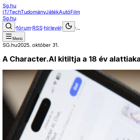
Sg.hu
IT/Tech
Tudomány
Játék
Autó
Film
Sg.hu
·
fórum
·
RSS
·
hírlevél
·
·
...
Menü
SG.hu
·
2025. október 31.
A Character.AI kitiltja a 18 év alattia