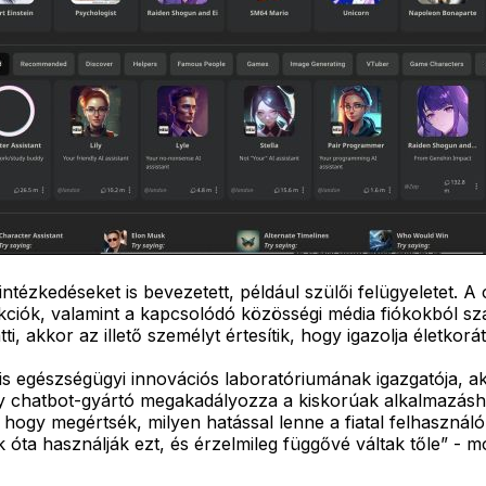
tézkedéseket is bevezetett, például szülői felügyeletet. A c
rakciók, valamint a kapcsolódó közösségi média fiókokból 
i, akkor az illető személyt értesítik, hogy igazolja életkorát
is egészségügyi innovációs laboratóriumának igazgatója, ak
 chatbot-gyártó megakadályozza a kiskorúak alkalmazáshasz
ogy megértsék, milyen hatással lenne a fiatal felhasználók
óta használják ezt, és érzelmileg függővé váltak tőle” - m