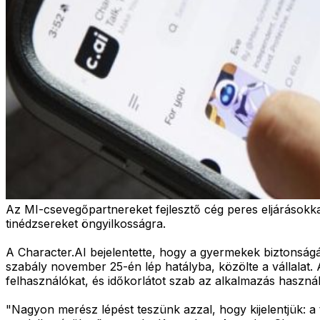
Az MI-csevegőpartnereket fejlesztő cég peres eljárásokka
tinédzsereket öngyilkosságra.
A Character.AI bejelentette, hogy a gyermekek biztonságáv
szabály november 25-én lép hatályba, közölte a vállalat.
felhasználókat, és időkorlátot szab az alkalmazás használ
"Nagyon merész lépést teszünk azzal, hogy kijelentjük: