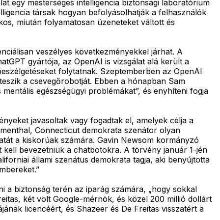
t egy mesterséges intelligencia biztonsági laboratórium
lligencia társak hogyan befolyásolhatják a felhasználók
ilkos, miután folyamatosan üzeneteket váltott és
enciálisan veszélyes következményekkel járhat. A
tGPT gyártója, az OpenAI is vizsgálat alá került a
ő beszélgetéseket folytatnak. Szeptemberben az OpenAI
bá teszik a csevegőrobotját. Ebben a hónapban Sam
 mentális egészségügyi problémákat”, és enyhíteni fogja
ényeket javasoltak vagy fogadtak el, amelyek célja a
umenthal, Connecticut demokrata szenátor olyan
ználatát a kiskorúak számára. Gavin Newsom kormányzó
t kell bevezetniük a chatbotokra. A törvény január 1-jén
liforniai állami szenátus demokrata tagja, aki benyújtotta
embereket.”
tni a biztonság terén az iparág számára, „hogy sokkal
itas, két volt Google-mérnök, és közel 200 millió dollárt
iájának licencéért, és Shazeer és De Freitas visszatért a