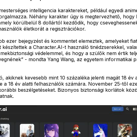
mesterséges intelligencia karaktereket, például egyedi an
 forgalmazza. Néhány karakter úgy is megtervezhető, hogy 
k, amely körülbelül 8 dollártól kezdődik, hogy cseveghessene
asználók életkorát a regisztrációkor.
bb ezer bejegyzést és kommentet elemeztek, amelyeket fiata
készítettek a Character.AI-t használó tinédzserekkel, valam
ekbiztonsági védelemmel, és hogy a szülők nem értik telj
sevegnének” - mondta Yang Wang, az egyetem informatikai
ió, akiknek kevesebb mint 10 százaléka jelenti magát 18 év 
 be a 18 év alatti felhasználók számára. November 25-től e
korábbi beszélgetéseket. Bizonyos biztonsági korlátok közö
hatnak.