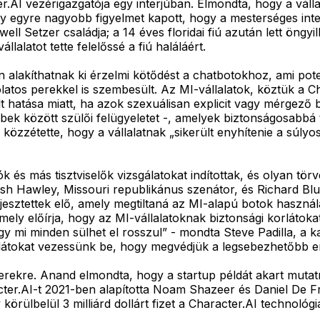
I vezérigazgatója egy interjúban. Elmondta, hogy a vállala
ogy egyre nagyobb figyelmet kapott, hogy a mesterséges inte
ell Setzer családja; a 14 éves floridai fiú azután lett öngy
llalatot tette felelőssé a fiú haláláért.
n alakíthatnak ki érzelmi kötődést a chatbotokhoz, ami pot
tos perekkel is szembesült. Az MI-vállalatok, köztük a Cha
lt hatása miatt, ha azok szexuálisan explicit vagy mérgez
öbbek között szülői felügyeletet -, amelyek biztonságosab
zzétette, hogy a vállalatnak „sikerült enyhítenie a súlyos
s más tisztviselők vizsgálatokat indítottak, és olyan törv
h Hawley, Missouri republikánus szenátor, és Richard Bl
terjesztettek elő, amely megtiltaná az MI-alapú botok has
mely előírja, hogy az MI-vállalatoknak biztonsági korlátoka
gy mi minden sülhet el rosszul” - mondta Steve Padilla, a ka
orlátokat vezessünk be, hogy megvédjük a legsebezhetőbb 
ő perekre. Anand elmondta, hogy a startup példát akart muta
cter.AI-t 2021-ben alapította Noam Shazeer és Daniel De Fre
körülbelül 3 milliárd dollárt fizet a Character.AI technológ