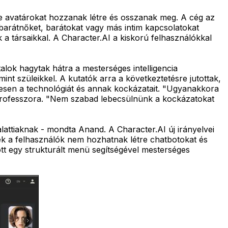
ime avatárokat hozzanak létre és osszanak meg. A cég az
barátnőket, barátokat vagy más intim kapcsolatokat
k a társaikkal. A Character.AI a kiskorú felhasználókkal
lok hagytak hátra a mesterséges intelligencia
int szüleikkel. A kutatók arra a következtetésre jutottak,
esen a technológiát és annak kockázatait. "Ugyanakkora
 professzora. "Nem szabad lebecsülnünk a kockázatokat
alattiaknak - mondta Anand. A Character.AI új irányelvei
zek a felhasználók nem hozhatnak létre chatbotokat és
tt egy strukturált menü segítségével mesterséges