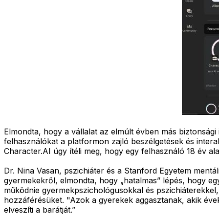
Elmondta, hogy a vállalat az elmúlt évben más biztonsági in
felhasználókat a platformon zajló beszélgetések és inte
Character.AI úgy ítéli meg, hogy egy felhasználó 18 év alatt
Dr. Nina Vasan, pszichiáter és a Stanford Egyetem mentál
gyermekekről, elmondta, hogy „hatalmas” lépés, hogy egy
működnie gyermekpszichológusokkal és pszichiáterekkel, h
hozzáférésüket. "Azok a gyerekek aggasztanak, akik évek 
elveszíti a barátját.”