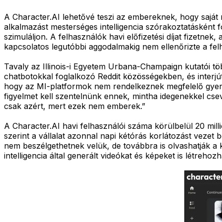
A Character.AI lehetővé teszi az embereknek, hogy saját 
alkalmazást mesterséges intelligencia szórakoztatásként
szimuláljon. A felhasználók havi előfizetési díjat fizetne
kapcsolatos legutóbbi aggodalmakig nem ellenőrizte a felh
Tavaly az Illinois-i Egyetem Urbana-Champaign kutatói tö
chatbotokkal foglalkozó Reddit közösségekben, és interjút 
hogy az MI-platformok nem rendelkeznek megfelelő gyerm
figyelmet kell szentelnünk ennek, mintha idegenekkel c
csak azért, mert ezek nem emberek.”
A Character.AI havi felhasználói száma körülbelül 20 mill
szerint a vállalat azonnal napi kétórás korlátozást vezet
nem beszélgethetnek velük, de továbbra is olvashatják a 
intelligencia által generált videókat és képeket is létrehoz