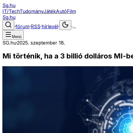
Sg.hu
IT/Tech
Tudomány
Játék
Autó
Film
Sg.hu
·
fórum
·
RSS
·
hírlevél
·
·
...
Menü
SG.hu
·
2025. szeptember 18.
Mi történik, ha a 3 billió dolláros MI-