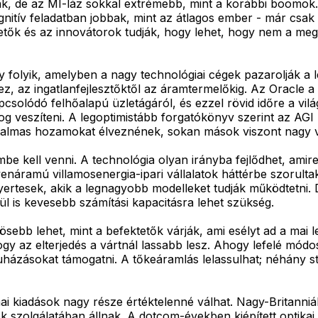
k, de az MI-láz sokkal extrémebb, mint a korábbi boomok.
ognitív feladatban jobbak, mint az átlagos ember - már csa
tetők és az innovátorok tudják, hogy lehet, hogy nem a meg
 folyik, amelyben a nagy technológiai cégek pazarolják a
ez, az ingatlanfejlesztőktől az áramtermelőkig. Az Oracle 
csolódó felhőalapú üzletágáról, és ezzel rövid időre a vil
 fog veszíteni. A legoptimistább forgatókönyv szerint az AG
talmas hozamokat élveznének, sokan mások viszont nagy 
be kell venni. A technológia olyan irányba fejlődhet, amir
náramú villamosenergia-ipari vállalatok háttérbe szorulta
nyertesek, akik a legnagyobb modelleket tudják működtetni
ül is kevesebb számítási kapacitásra lehet szükség.
ösebb lehet, mint a befektetők várják, ami esélyt ad a mai
hogy az elterjedés a vártnál lassabb lesz. Ahogy lefelé mód
házásokat támogatni. A tőkeáramlás lelassulhat; néhány sta
ai kiadások nagy része értéktelenné válhat. Nagy-Britanniá
k szolgálatában állnak. A dotcom-években kiépített optikai