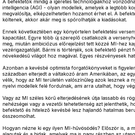
A befektetők mindig a ígéretes technológiákhoz vonzódna
intelligencia (AGI) - olyan modellek, amelyek a legtöbb k
megvalósítja, elképzelhetetlen hozamot érhet el. A befek
költenek, akkor akár meg is spórolhatják a kiadásokat.
Ennek következtében egy könyörtelen befektetési verseny
kapacitást. Egyre több új szereplő csatlakozik a versenyh
meg, miután ambiciózus előrejelzést tett közzé MI-hez kap
vezérigazgatóját. Bármi is történjék, sok befektető pénzt
növekedésű világot hoz magával. Egyes részvényesek ha
Azonban a kevésbé optimista forgatókönyveket is figyelem
században elterjedt a váltakozó áram Amerikában, az egye
vélik, hogy az MI területén valószínűleg azok lesznek a 
nyelvi modellek felé fordulnak, ami arra utalhat, hogy vég
Vagy az MI széles körű elterjedésének útja lassabb és rög
nehézségei vagy a vezetői tehetetlenség azt jelenthetik, 
befektető és hitelező kevésbé lesz hajlandó hatalmas beru
összeomolhat.
Hogyan nézne ki egy ilyen MI-hűvösödés? Először is, a m
alagutak és a hidak, amelyek ma is nagy részben az utaso