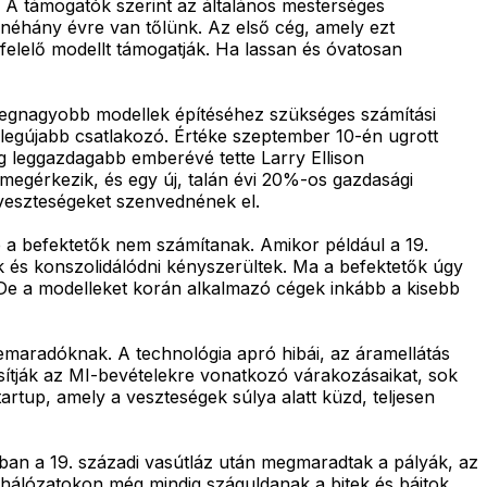
 A támogatók szerint az általános mesterséges
k néhány évre van tőlünk. Az első cég, amely ezt
felelő modellt támogatják. Ha lassan és óvatosan
 legnagyobb modellek építéséhez szükséges számítási
a legújabb csatlakozó. Értéke szeptember 10-én ugrott
ág leggazdagabb emberévé tette Larry Ellison
I megérkezik, és egy új, talán évi 20%-os gazdasági
veszteségeket szenvednének el.
e a befektetők nem számítanak. Amikor például a 19.
k és konszolidálódni kényszerültek. Ma a befektetők úgy
. De a modelleket korán alkalmazó cégek inkább a kisebb
 lemaradóknak. A technológia apró hibái, az áramellátás
osítják az MI-bevételekre vonatkozó várakozásaikat, sok
rtup, amely a veszteségek súlya alatt küzd, teljesen
ban a 19. századi vasútláz után megmaradtak a pályák, az
 hálózatokon még mindig száguldanak a bitek és bájtok.