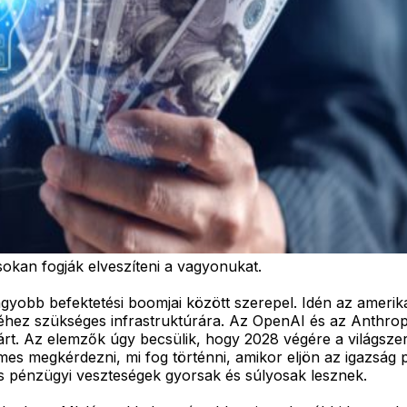
 sokan fogják elveszíteni a vagyonukat.
yobb befektetési boomjai között szerepel. Idén az amerikai
éhez szükséges infrastruktúrára. Az OpenAI és az Anthropi
llárt. Az elemzők úgy becsülik, hogy 2028 végére a világsze
es megkérdezni, mi fog történni, amikor eljön az igazság pi
és pénzügyi veszteségek gyorsak és súlyosak lesznek.