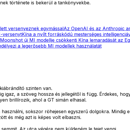
ének története is bekerül a tankönyvekbe.
lett versenyeznek egymással
Az OpenAI és az Anthropic arr
I-versenyt
Kína a nyílt forráskódú mesterséges intelligenciáva
Moonshot új MI modellje csökkenti Kína lemaradását az E
edélyezi a legerősebb MI modellek használatát
iábrándító szinten van.
dig igaz, a szöveg hossza és jellegétől is függ. Érdekes, h
 brillírozik, ahol a GT simán elhasal.
használni, sokszor röhejesen egyszerű dolgokra. Mindig e
tt és még azt is képes volt elbaszni.
 semmit. Az utca végére nem küldeném le tejet venni.