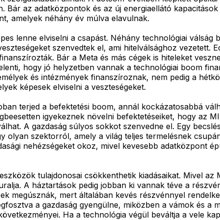
Bár az adatközpontok és az új energiaellátó kapacitások 
ent, amelyek néhány év múlva elavulnak.
pes lenne elviselni a csapást. Néhány technológiai válság 
veszteségeket szenvedtek el, ami hitelválsághoz vezetett
finanszírozták. Bár a Meta és más cégek is hiteleket veszn
elenti, hogy jó helyzetben vannak a technológiai boom fina
mélyek és intézmények finanszíroznak, nem pedig a hétköz
elyek képesek elviselni a veszteségeket.
an terjed a befektetési boom, annál kockázatosabbá válha
tségbeesetten igyekeznek növelni befektetéseiket, hogy az 
 válhat. A gazdaság súlyos sokkot szenvedne el. Egy becsl
 olyan szektorról, amely a világ teljes termelésnek csupá
gazdasági nehézségeket okoz, mivel kevesebb adatközpont é
 eszközök tulajdonosai csökkenthetik kiadásaikat. Mivel az 
 uralja. A háztartások pedig jobban ki vannak téve a részv
ek megúsznák, mert általában kevés részvénnyel rendelkez
 megfosztva a gazdaság gyengülne, miközben a vámok és a 
vetkezményei. Ha a technológia végül beváltja a vele kapc