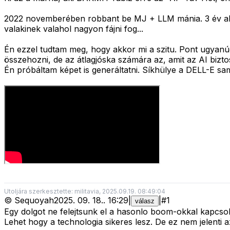
2022 novemberében robbant be MJ + LLM mánia. 3 év alatt
valakinek valahol nagyon fájni fog...
Én ezzel tudtam meg, hogy akkor mi a szitu. Pont ugyanú
összehozni, de az átlagjóska számára az, amit az AI biztosí
Én próbáltam képet is generáltatni. Síkhülye a DELL-E sam
Utoljára szerkesztette: militavia, 2025.09.19. 08:49:04
©
Sequoyah
2025. 09. 18.
.
16:29
|
|
#
1
válasz
Egy dolgot ne felejtsunk el a hasonlo boom-okkal kapcso
Lehet hogy a technologia sikeres lesz. De ez nem jelenti a