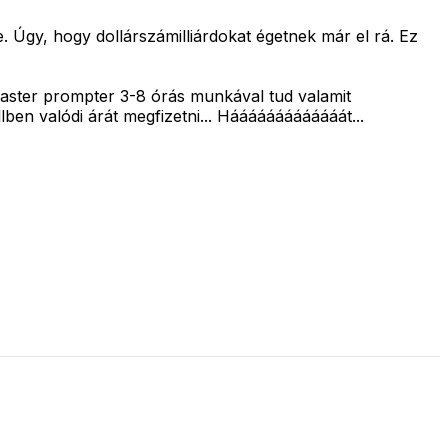
Úgy, hogy dollárszámilliárdokat égetnek már el rá. Ez
master prompter 3-8 órás munkával tud valamit
lben valódi árát megfizetni... Hááááááááááááát...