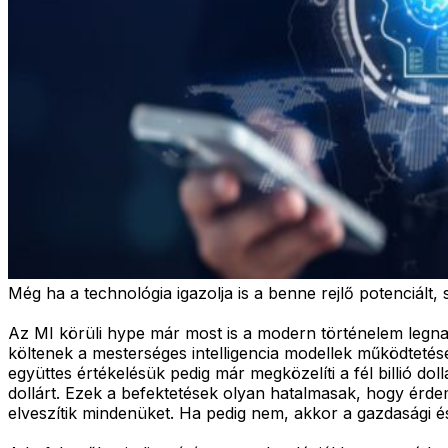
Még ha a technológia igazolja is a benne rejlő potenciált,
Az MI körüli hype már most is a modern történelem legnag
költenek a mesterséges intelligencia modellek működtetés
együttes értékelésük pedig már megközelíti a fél billió do
dollárt. Ezek a befektetések olyan hatalmasak, hogy érdem
elveszítik mindenüket. Ha pedig nem, akkor a gazdasági 