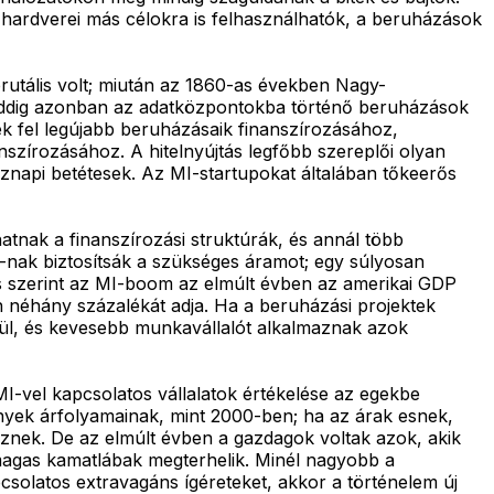
hardverei más célokra is felhasználhatók, a beruházások
brutális volt; miután az 1860-as években Nagy-
. Eddig azonban az adatközpontokba történő beruházások
ek fel legújabb beruházásaik finanszírozásához,
nszírozásához. A hitelnyújtás legfőbb szereplői olyan
napi betétesek. Az MI-startupokat általában tőkeerős
tnak a finanszírozási struktúrák, és annál több
MI-nak biztosítsák a szükséges áramot; egy súlyosan
és szerint az MI-boom az elmúlt évben az amerikai GDP
n néhány százalékát adja. Ha a beruházási projektek
pül, és kevesebb munkavállalót alkalmaznak azok
MI-vel kapcsolatos vállalatok értékelése az egekbe
ények árfolyamainak, mint 2000-ben; ha az árak esnek,
nek. De az elmúlt évben a gazdagok voltak azok, akik
magas kamatlábak megterhelik. Minél nagyobb a
solatos extravagáns ígéreteket, akkor a történelem új