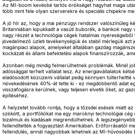
Az MI-boom kevésbé tartós örökséget hagyhat maga után. 
több mint fele olyan szerverekre és speciális chipekre m
A jó hír az, hogy a mai pénzügyi rendszer valószínűleg ké
Britanniában kipukkadt a vasúti buborék, a bankok nagy 
nagy részét a technológiai cégek hatalmas nyereségeiből 
jövedelmező üzleti tevékenységük és stabil mérlegük azt j
magánpiaci alapok, amelyeket általában gazdag magánsze
kockázati és állami befektetési alapok finanszírozzák, am
Azonban még mindig felmerülhetnek problémák. Minél jobb
adóssággal terhelt vállalat lesz. Az energiavállalatok ké
eladósodott közüzemi vállalat pedig könnyen túlterheltté
növekedésének 40%-át tette ki - ez megdöbbentő adat egy
visszafogásra kerülnek, vagy teljesen elvetik őket, az 
építéséhez.
A helyzetet tovább rontja, hogy a tőzsdei esések miatt az
szökött, a portfóliókat ma egy maroknyi technológiai cég
bizalmuk és kiadásaik megrendülhetnek. A legszegényebb
fellendítették a fogyasztást Amerikában. Erőforrásaitól
fellendülés, annál nagyobbak lehetnek az MI-hűvösödés kö