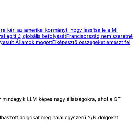
a kéri az amerikai kormányt, hogy lassítsa le a MI
l építi új globális befolyását
Franciaország nem szeretné
gyesült Államok mögött
Elképesztő összegeket emészt fel
ogy mindegyik LLM képes nagy állatságokra, ahol a GT
lbaszott dolgokat még halál egyszerű Y/N dolgokat.