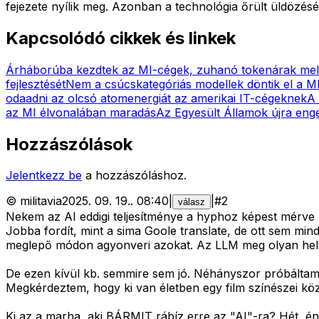
fejezete nyílik meg. Azonban a technológia őrült üldözés
Kapcsolódó cikkek és linkek
Árháborúba kezdtek az MI-cégek, zuhanó tokenárak mel
fejlesztését
Nem a csúcskategóriás modellek döntik el a M
odaadni az olcsó atomenergiát az amerikai IT-cégeknek
A 
az MI élvonalában maradás
Az Egyesült Államok újra eng
Hozzászólások
Jelentkezz be
a hozzászóláshoz.
©
militavia
2025. 09. 19.
.
08:40
|
|
#
2
válasz
Nekem az AI eddigi teljesítménye a hyphoz képest mérve k
Jobba fordít, mint a sima Goole translate, de ott sem min
meglepő módon agyonveri azokat. Az LLM meg olyan helyen
De ezen kívül kb. semmire sem jó. Néhányszor próbáltam 
Megkérdeztem, hogy ki van életben egy film színészei közö
Ki az a marha, aki BÁRMIT rábíz erre az "AI"-ra? Hét, én