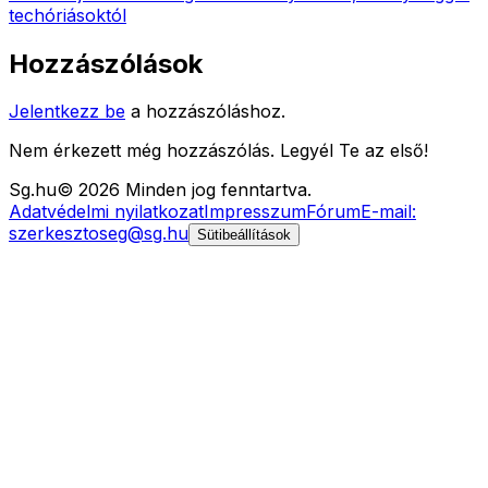
techóriásoktól
Hozzászólások
Jelentkezz be
a hozzászóláshoz.
Nem érkezett még hozzászólás. Legyél Te az első!
Sg
.hu
©
2026
Minden jog fenntartva.
Adatvédelmi nyilatkozat
Impresszum
Fórum
E-mail:
szerkesztoseg@sg.hu
Sütibeállítások