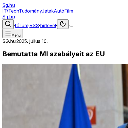
Sg.hu
IT/Tech
Tudomány
Játék
Autó
Film
Sg.hu
·
fórum
·
RSS
·
hírlevél
·
·
...
Menü
SG.hu
·
2025. július 10.
Bemutatta MI szabályait az EU