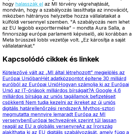
hogy
halasszák el
az MI törvény végrehajtását,
mondván, hogy a szabályozás lassíthatja az innovációt,
miközben hátrányos helyzetbe hozza vállalataikat a
külföldi versennyel szemben. "A szabályozás nem lehet
az EU legjobb exportterméke” – mondta Aura Salla, a
finnországi európai parlamenti képviselő, aki korábban a
Meta brüsszeli lobbi vezetője volt. „Ez károsítja a saját
vállalatainkat.”
Kapcsolódó cikkek és linkek
Kötelezővé vált az „MI által létrehozott” megjelölés az
Európai Unióban
Hét adatközpontot építene 30 milliárd
euróból az Európai Unió
Hogyan számolja ki az Európai
Unió az IT-óriások milliárdos bírságait?
A Google 4,6
milliárdos bírsága az uniós tagállamok befizetéseit
csökkenti
Nem tudja kezelni az ikreket az új uniós
digitális határellenőrzési rendszer
A Mythos-sztori
megmutatta mennyire lemaradt Európa az MI
versenyben
Európai techvezérek szerint túl lassan
reagál az EU a globális versenyre
Az az Írország
alakíthatja ki az EU digitális szabályozását, amely függ a