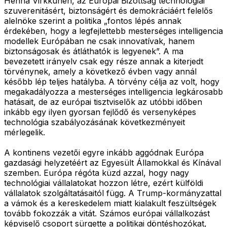
Henna Virkkunen, az Európai Bizottság technológiai
szuverenitásért, biztonságért és demokráciáért felelős
alelnöke szerint a politika „fontos lépés annak
érdekében, hogy a legfejlettebb mesterséges intelligencia
modellek Európában ne csak innovatívak, hanem
biztonságosak és átláthatók is legyenek”. A ma
bevezetett irányelv csak egy része annak a kiterjedt
törvénynek, amely a következő évben vagy annál
később lép teljes hatályba. A törvény célja az volt, hogy
megakadályozza a mesterséges intelligencia legkárosabb
hatásait, de az európai tisztviselők az utóbbi időben
inkább egy ilyen gyorsan fejlődő és versenyképes
technológia szabályozásának következményeit
mérlegelik.
A kontinens vezetői egyre inkább aggódnak Európa
gazdasági helyzetéért az Egyesült Államokkal és Kínával
szemben. Európa régóta küzd azzal, hogy nagy
technológiai vállalatokat hozzon létre, ezért külföldi
vállalatok szolgáltatásaitól függ. A Trump-kormányzattal
a vámok és a kereskedelem miatt kialakult feszültségek
tovább fokozzák a vitát. Számos európai vállalkozást
képviselő csoport sürgette a politikai döntéshozókat,