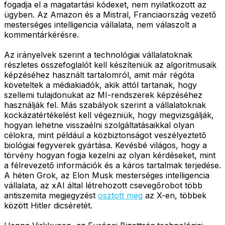
fogadja el a magatartási kódexet, nem nyilatkozott az
ügyben. Az Amazon és a Mistral, Franciaország vezető
mesterséges intelligencia vállalata, nem válaszolt a
kommentárkérésre.
Az irányelvek szerint a technológiai vállalatoknak
részletes összefoglalót kell készíteniük az algoritmusaik
képzéséhez használt tartalomról, amit már régóta
követeltek a médiakiadók, akik attól tartanak, hogy
szellemi tulajdonukat az MI-rendszerek képzéséhez
használják fel. Más szabályok szerint a vállalatoknak
kockázatértékelést kell végezniük, hogy megvizsgálják,
hogyan lehetne visszaélni szolgáltatásaikkal olyan
célokra, mint például a közbiztonságot veszélyeztető
biológiai fegyverek gyártása. Kevésbé világos, hogy a
törvény hogyan fogja kezelni az olyan kérdéseket, mint
a félrevezető információk és a káros tartalmak terjedése.
A héten Grok, az Elon Musk mesterséges intelligencia
vállalata, az xAI által létrehozott csevegőrobot több
antiszemita megjegyzést
osztott meg
az X-en, többek
között Hitler dicséretét.