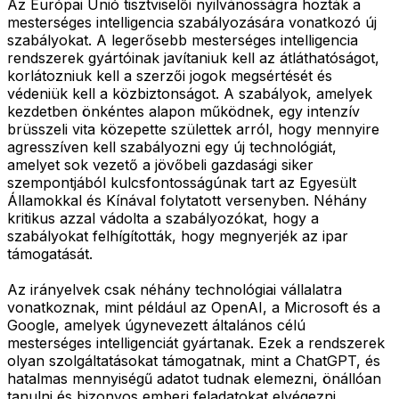
Az Európai Unió tisztviselői nyilvánosságra hozták a
mesterséges intelligencia szabályozására vonatkozó új
szabályokat. A legerősebb mesterséges intelligencia
rendszerek gyártóinak javítaniuk kell az átláthatóságot,
korlátozniuk kell a szerzői jogok megsértését és
védeniük kell a közbiztonságot. A szabályok, amelyek
kezdetben önkéntes alapon működnek, egy intenzív
brüsszeli vita közepette születtek arról, hogy mennyire
agresszíven kell szabályozni egy új technológiát,
amelyet sok vezető a jövőbeli gazdasági siker
szempontjából kulcsfontosságúnak tart az Egyesült
Államokkal és Kínával folytatott versenyben. Néhány
kritikus azzal vádolta a szabályozókat, hogy a
szabályokat felhígították, hogy megnyerjék az ipar
támogatását.
Az irányelvek csak néhány technológiai vállalatra
vonatkoznak, mint például az OpenAI, a Microsoft és a
Google, amelyek úgynevezett általános célú
mesterséges intelligenciát gyártanak. Ezek a rendszerek
olyan szolgáltatásokat támogatnak, mint a ChatGPT, és
hatalmas mennyiségű adatot tudnak elemezni, önállóan
tanulni és bizonyos emberi feladatokat elvégezni.