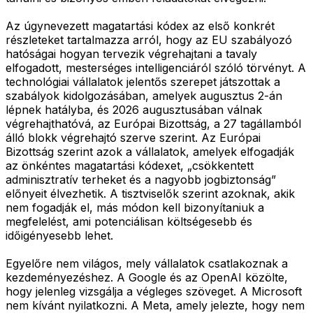
Az úgynevezett magatartási kódex az első konkrét
részleteket tartalmazza arról, hogy az EU szabályozó
hatóságai hogyan tervezik végrehajtani a tavaly
elfogadott, mesterséges intelligenciáról szóló törvényt. A
technológiai vállalatok jelentős szerepet játszottak a
szabályok kidolgozásában, amelyek augusztus 2-án
lépnek hatályba, és 2026 augusztusában válnak
végrehajthatóvá, az Európai Bizottság, a 27 tagállamból
álló blokk végrehajtó szerve szerint. Az Európai
Bizottság szerint azok a vállalatok, amelyek elfogadják
az önkéntes magatartási kódexet, „csökkentett
adminisztratív terheket és a nagyobb jogbiztonság”
előnyeit élvezhetik. A tisztviselők szerint azoknak, akik
nem fogadják el, más módon kell bizonyítaniuk a
megfelelést, ami potenciálisan költségesebb és
időigényesebb lehet.
Egyelőre nem világos, mely vállalatok csatlakoznak a
kezdeményezéshez. A Google és az OpenAI közölte,
hogy jelenleg vizsgálja a végleges szöveget. A Microsoft
nem kívánt nyilatkozni. A Meta, amely jelezte, hogy nem