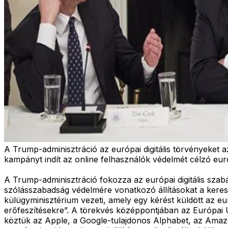
A Trump-adminisztráció az európai digitális törvényeket az
kampányt indít az online felhasználók védelmét célzó eur
A Trump-adminisztráció fokozza az európai digitális sza
szólásszabadság védelmére vonatkozó állításokat a keres
külügyminisztérium vezeti, amely egy kérést küldött az 
erőfeszítésekre”. A törekvés középpontjában az Európai U
köztük az Apple, a Google-tulajdonos Alphabet, az Amazon