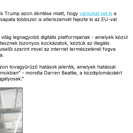
ltek Trump azon döntése miatt, hogy
vámokat vet ki
a
apata többször is ellenszenvét fejezte ki az EU-val
 világ legnagyobb digitális platformjainak - amelyek közül
tesznek bizonyos kockázatok, köztük az illegális
iselői szerint mivel az internet természeténél fogva
a.
on tovagyűrűző hatások jelentik, amelyek hatással
lamokban” - mondta Darren Beattie, a közdiplomáciáért
gályosak.”