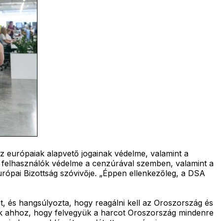
az európaiak alapvető jogainak védelme, valamint a
 a felhasználók védelme a cenzúrával szemben, valamint a
ópai Bizottság szóvivője. „Éppen ellenkezőleg, a DSA
, és hangsúlyozta, hogy reagálni kell az Oroszország és
ünk ahhoz, hogy felvegyük a harcot Oroszország mindenre