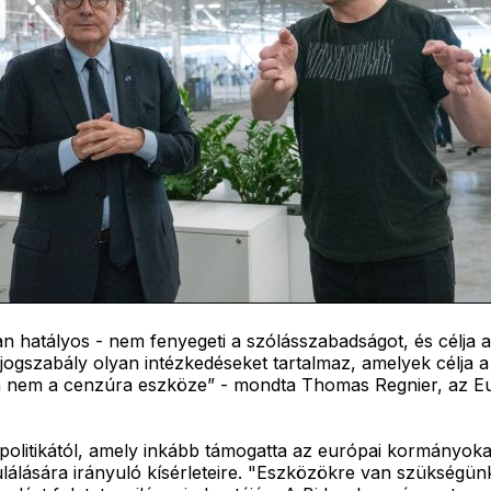
an hatályos - nem fenyegeti a szólásszabadságot, és célja 
 jogszabály olyan intézkedéseket tartalmaz, amelyek célja
n nem a cenzúra eszköze” - mondta Thomas Regnier, az Eur
litikától, amely inkább támogatta az európai kormányokat
ulálására irányuló kísérleteire. "Eszközökre van szükség