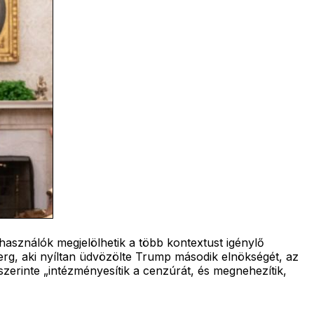
használók megjelölhetik a több kontextust igénylő
berg, aki nyíltan üdvözölte Trump második elnökségét, az
szerinte „intézményesítik a cenzúrát, és megnehezítik,