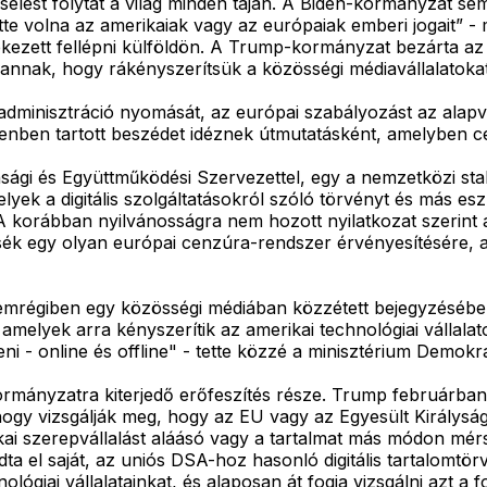
viselést folytat a világ minden táján. A Biden-kormányzat s
tte volna az amerikaiak vagy az európaiak emberi jogait” 
yekezett fellépni külföldön. A Trump-kormányzat bezárta az 
nak, hogy rákényszerítsük a közösségi médiavállalatokat, ho
minisztráció nyomását, az európai szabályozást az alapvet
henben tartott beszédet idéznek útmutatásként, amelyben c
sági és Együttműködési Szervezettel, egy a nemzetközi stab
lyek a digitális szolgáltatásokról szóló törvényt és más e
A korábban nyilvánosságra nem hozott nyilatkozat szerint 
ítsék egy olyan európai cenzúra-rendszer érvényesítésére,
 nemrégiben egy közösségi médiában közzétett bejegyzésébe
amelyek arra kényszerítik az amerikai technológiai válla
ni - online és offline" - tette közzé a minisztérium Demok
mányzatra kiterjedő erőfeszítés része. Trump februárban 
 hogy vizsgálják meg, hogy az EU vagy az Egyesült Királyság
itikai szerepvállalást aláásó vagy a tartalmat más módon m
dta el saját, az uniós DSA-hoz hasonló digitális tartalomt
lógiai vállalatainkat, és alaposan át fogja vizsgálni azt a