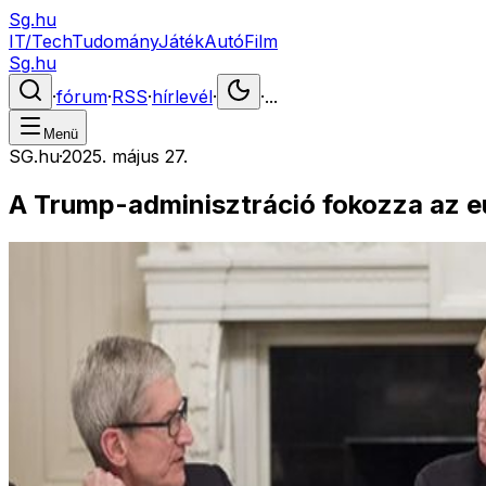
Sg.hu
IT/Tech
Tudomány
Játék
Autó
Film
Sg.hu
·
fórum
·
RSS
·
hírlevél
·
·
...
Menü
SG.hu
·
2025. május 27.
A Trump-adminisztráció fokozza az eu