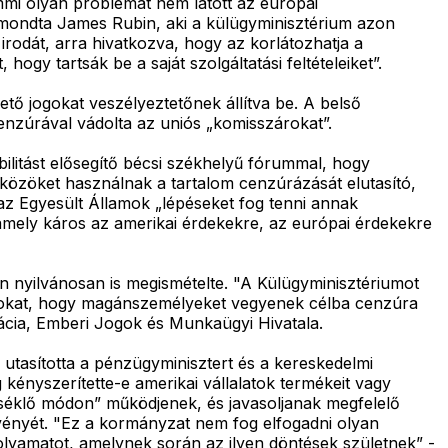
emmi olyan problémát nem látott az európai
- mondta James Rubin, aki a külügyminisztérium azon
irodát, arra hivatkozva, hogy az korlátozhatja a
gy tartsák be a saját szolgáltatási feltételeiket”.
ő jogokat veszélyeztetőnek állítva be. A belső
enzúrával vádolta az uniós „komisszárokat”.
ilitást elősegítő bécsi székhelyű fórummal, hogy
szközöket használnak a tartalom cenzúrázását elutasító,
az Egyesült Államok „lépéseket fog tenni annak
 amely káros az amerikai érdekekre, az európai érdekekre
n nyilvánosan is megismételte. "A Külügyminisztériumot
latokat, hogy magánszemélyeket vegyenek célba cenzúra
rácia, Emberi Jogok és Munkaügyi Hivatala.
utasította a pénzügyminisztert és a kereskedelmi
 kényszerítette-e amerikai vállalatok termékeit vagy
érséklő módon” működjenek, és javasoljanak megfelelő
örvényét. "Ez a kormányzat nem fog elfogadni olyan
 folyamatot, amelynek során az ilyen döntések születnek” -