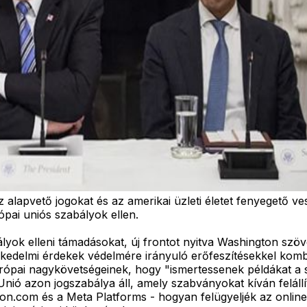
 alapvető jogokat és az amerikai üzleti életet fenyegető ve
ópai uniós szabályok ellen.
bályok elleni támadásokat, új frontot nyitva Washington s
kedelmi érdekek védelmére irányuló erőfeszítésekkel komb
európai nagykövetségeinek, hogy "ismertessenek példákat a
nió azon jogszabálya áll, amely szabványokat kíván felállí
.com és a Meta Platforms - hogyan felügyeljék az online t