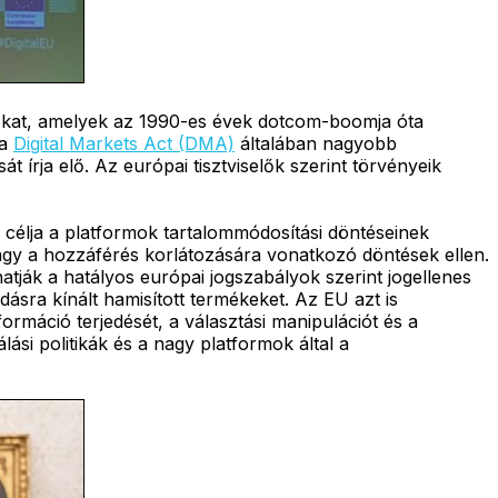
latokat, amelyek az 1990-es évek dotcom-boomja óta
 a
Digital Markets Act (DMA)
általában nagyobb
át írja elő. Az európai tisztviselők szerint törvényeik
k célja a platformok tartalommódosítási döntéseinek
vagy a hozzáférés korlátozására vonatkozó döntések ellen.
tják a hatályos európai jogszabályok szerint jogellenes
dásra kínált hamisított termékeket. Az EU azt is
ormáció terjedését, a választási manipulációt és a
si politikák és a nagy platformok által a