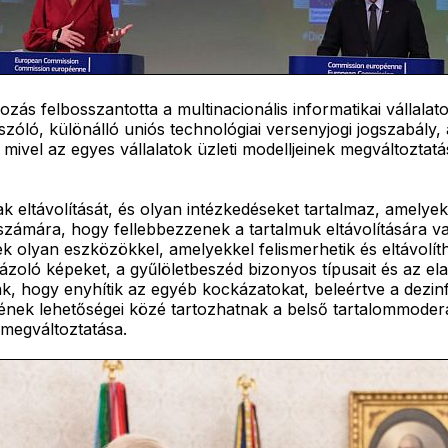
lyozás felbosszantotta a multinacionális informatikai válla
 szóló, különálló uniós technológiai versenyjogi jogszabály,
 mivel az egyes vállalatok üzleti modelljeinek megváltoztatás
k eltávolítását, és olyan intézkedéseket tartalmaz, amelye
ók számára, hogy fellebbezzenek a tartalmuk eltávolítására 
olyan eszközökkel, amelyekkel felismerhetik és eltávolítha
ázoló képeket, a gyűlöletbeszéd bizonyos típusait és az ela
ák, hogy enyhítik az egyéb kockázatokat, beleértve a dezinf
nek lehetőségei közé tartozhatnak a belső tartalommoderálá
 megváltoztatása.