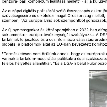
cenzúra-ipari komplexum leállítása mellett” - áll a külüg
Az európai digitális politikáról szóló összecsapás akkor 
szövetségeseire és elkötelezi magát Oroszország mellett,
szemben. "Az Európai Unió sok szempontból gonoszabb,
Az új nyomásgyakorlás középpontjában a 2022-ben elfog
sok amerikai - európai tevékenységét szabályozza. A DSA 
tartalmak terjesztése és a dezinformáció választási eredm
globális, a platformok által az EU-ban bevezetett korláto
"Természetesen nem örülünk annak, hogy az európaiak cen
vannak a tartalom-moderálási politikákra és a szólássza
felelős helyettes államtitkár. "És a DSA-n belül különb