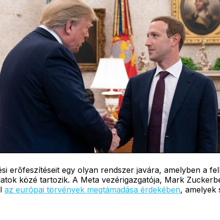
i erőfeszítéseit egy olyan rendszer javára, amelyben a fel
lalatok közé tartozik. A Meta vezérigazgatója, Mark Zucker
al
az európai törvények megtámadása érdekében
, amelyek 