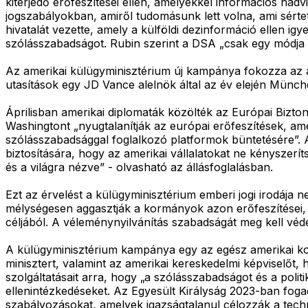
kiterjedő erőfeszítései ellen, amelyekkel információs had
jogszabályokban, amiről tudomásunk lett volna, ami sérte
hivatalát vezette, amely a külföldi dezinformáció ellen ig
szólásszabadságot. Rubin szerint a DSA „csak egy módja an
Az amerikai külügyminisztérium új kampánya fokozza az ad
utasítások egy JD Vance alelnök által az év elején Münc
Áprilisban amerikai diplomaták közölték az Európai Bizton
Washingtont „nyugtalanítják az európai erőfeszítések, ame
szólásszabadsággal foglalkozó platformok büntetésére”. 
biztosítására, hogy az amerikai vállalatokat ne kényszer
és a világra nézve” - olvasható az állásfoglalásban.
Ezt az érvelést a külügyminisztérium emberi jogi irodája
mélységesen aggasztják a kormányok azon erőfeszítései, 
céljából. A véleménynyilvánítás szabadságát meg kell véde
A külügyminisztérium kampánya egy az egész amerikai kor
minisztert, valamint az amerikai kereskedelmi képviselőt,
szolgáltatásait arra, hogy „a szólásszabadságot és a pol
ellenintézkedéseket. Az Egyesült Királyság 2023-ban foga
szabályozásokat, amelyek igazságtalanul célozzák a techno