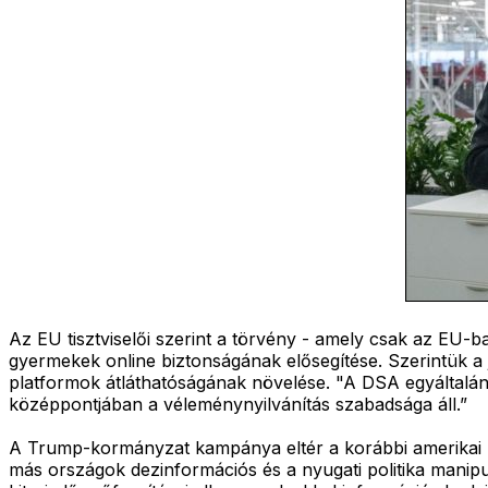
Az EU tisztviselői szerint a törvény - amely csak az EU-b
gyermekek online biztonságának elősegítése. Szerintük a
platformok átláthatóságának növelése. "A DSA egyáltalá
középpontjában a véleménynyilvánítás szabadsága áll.”
A Trump-kormányzat kampánya eltér a korábbi amerikai po
más országok dezinformációs és a nyugati politika manip