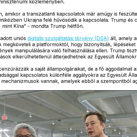
yminisztériumi közleményben.
jön, amikor a transzatlanti kapcsolatok már amúgy is feszü
 miközben Ukrajna felé hűvösödik a kapcsolata. Trump és cs
 mint Kína” - mondta Trump hétfőn.
adott uniós
digitális szolgáltatási törvény (DSA)
áll, amely a
megköveteli a platformoktól, hogy bizonyítsák, lépéseket 
ények manipulálására való felhasználása ellen. Trump tisztv
zások elkerülhetetlenül átterjedhetnek az Egyesült Államokr
zúrázzák a saját állampolgáraikat, de a fő aggodalmat az
badsággal kapcsolatos különféle aggályokra az Egyesült Ál
öző mechanizmusok vannak, amelyek ebből a szempontból ag