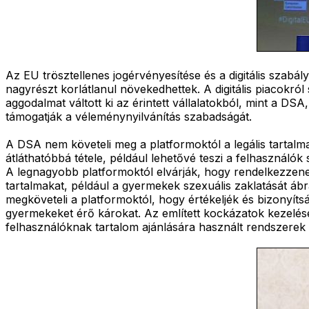
Az EU trösztellenes jogérvényesítése és a digitális szabá
nagyrészt korlátlanul növekedhettek. A digitális piacokról
aggodalmat váltott ki az érintett vállalatokból, mint a DSA,
támogatják a véleménynyilvánítás szabadságát.
A DSA nem követeli meg a platformoktól a legális tartalma
átláthatóbbá tétele, például lehetővé teszi a felhasznál
A legnagyobb platformoktól elvárják, hogy rendelkezzenek 
tartalmakat, például a gyermekek szexuális zaklatását ábr
megköveteli a platformoktól, hogy értékeljék és bizonyíts
gyermekeket érő károkat. Az említett kockázatok kezelésé
felhasználóknak tartalom ajánlására használt rendszerek