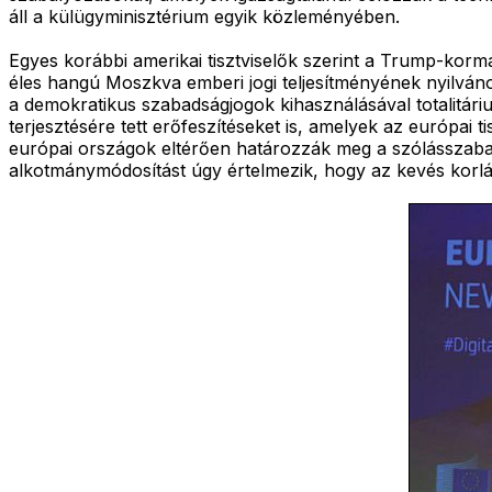
áll a külügyminisztérium egyik közleményében.
Egyes korábbi amerikai tisztviselők szerint a Trump-korm
éles hangú Moszkva emberi jogi teljesítményének nyilván
a demokratikus szabadságjogok kihasználásával totalitáriu
terjesztésére tett erőfeszítéseket is, amelyek az európai
európai országok eltérően határozzák meg a szólásszabad
alkotmánymódosítást úgy értelmezik, hogy az kevés korl