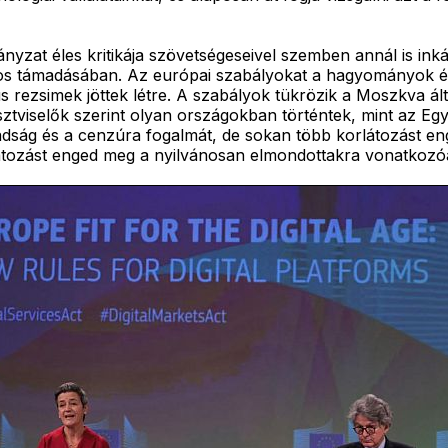
ányzat éles kritikája szövetségeseivel szemben annál is i
os támadásában. Az európai szabályokat a hagyományok és 
s rezsimek jöttek létre. A szabályok tükrözik a Moszkva ált
 tisztviselők szerint olyan országokban történtek, mint az
ság és a cenzúra fogalmát, de sokan több korlátozást eng
átozást enged meg a nyilvánosan elmondottakra vonatkozó