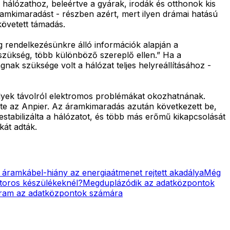
álózathoz, beleértve a gyárak, irodák és otthonok kis
ramkimaradást - részben azért, mert ilyen drámai hatású
övetett támadás.
eg rendelkezésünkre álló információk alapján a
szükség, több különböző szereplő ellen.” Ha a
gnak szüksége volt a hálózat teljes helyreállításához -
elyek távolról elektromos problémákat okozhatnának.
ölte az Anpier. Az áramkimaradás azután következett be,
stabilizálta a hálózatot, és több más erőmű kikapcsolását
kát adták.
 áramkábel-hiány az energiaátmenet rejtett akadálya
Még
átoros készülékeknél?
Megduplázódik az adatközpontok
áram az adatközpontok számára