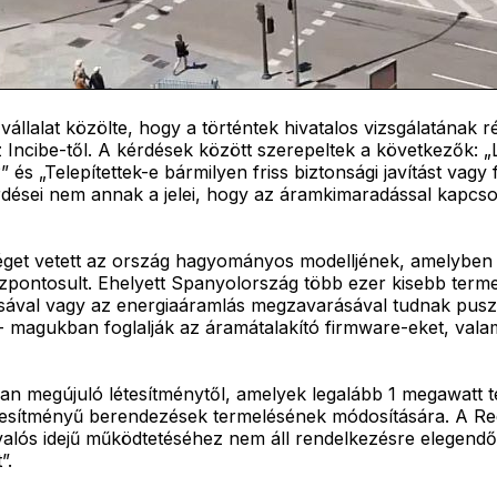
llalat közölte, hogy a történtek hivatalos vizsgálatának 
ncibe-től. A kérdések között szerepeltek a következők: „Le
” és „Telepítettek-e bármilyen friss biztonsági javítást vagy
kérdései nem annak a jelei, hogy az áramkimaradással kapcs
get vetett az ország hagyományos modelljének, amelyben 
ntosult. Ehelyett Spanyolország több ezer kisebb termelőb
ával vagy az energiaáramlás megzavarásával tudnak pusztít
- magukban foglalják az áramátalakító firmware-eket, vala
lyan megújuló létesítménytől, amelyek legalább 1 megawatt 
jesítményű berendezések termelésének módosítására. A Red
valós idejű működtetéséhez nem áll rendelkezésre elegendő
”.