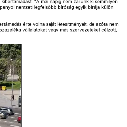
a kibertámadást. "A mai napig nem zárunk ki semmilyen
panyol nemzeti legfelsőbb bíróság egyik bírája külön
rtámadás érte volna saját létesítményeit, de azóta nem
zázaléka vállalatokat vagy más szervezeteket célzott,