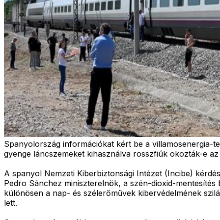
Spanyolország információkat kért be a villamosenergia-te
gyenge láncszemeket kihasználva rosszfiúk okozták-e az
A spanyol Nemzeti Kiberbiztonsági Intézet (Incibe) kérdés
Pedro Sánchez miniszterelnök, a szén-dioxid-mentesítés b
különösen a nap- és szélerőművek kibervédelmének szilá
lett.