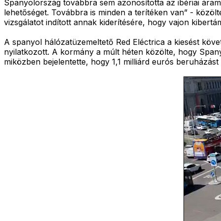
Spanyolország továbbra sem azonosította az ibériai áramh
lehetőséget. Továbbra is minden a terítéken van” - közölt
vizsgálatot indított annak kiderítésére, hogy vajon kibertá
A spanyol hálózatüzemeltető Red Eléctrica a kiesést köve
nyilatkozott. A kormány a múlt héten közölte, hogy Spany
miközben bejelentette, hogy 1,1 milliárd eurós beruházást