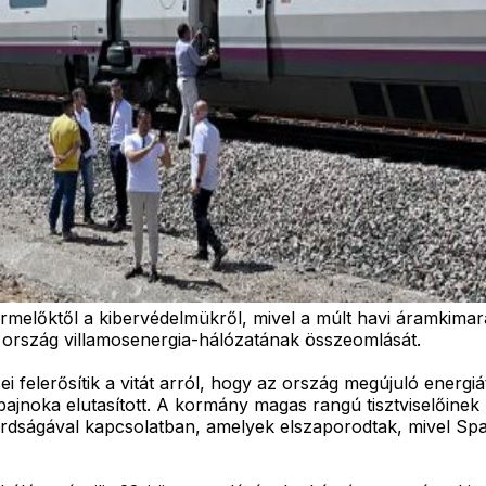
rmelőktől a kibervédelmükről, mivel a múlt havi áramkimar
 ország villamosenergia-hálózatának összeomlását.
ei felerősítik a vitát arról, hogy az ország megújuló energ
ajnoka elutasított. A kormány magas rangú tisztviselőinek
rdságával kapcsolatban, amelyek elszaporodtak, mivel Spa