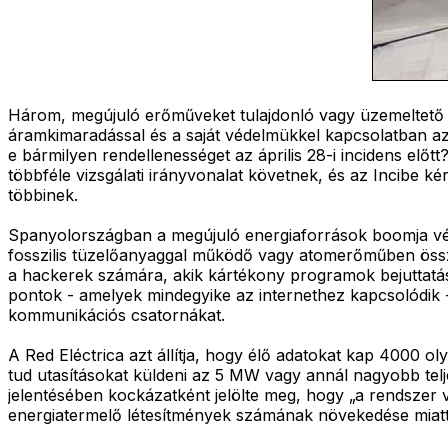
Három, megújuló erőműveket tulajdonló vagy üzemeltető vá
áramkimaradással és a saját védelmükkel kapcsolatban az I
e bármilyen rendellenességet az április 28-i incidens előtt?
többféle vizsgálati irányvonalat követnek, és az Incibe 
többinek.
Spanyolországban a megújuló energiaforrások boomja vé
fosszilis tüzelőanyaggal működő vagy atomerőműben összpo
a hackerek számára, akik kártékony programok bejuttatás
pontok - amelyek mindegyike az internethez kapcsolódik 
kommunikációs csatornákat.
A Red Eléctrica azt állítja, hogy élő adatokat kap 4000 o
tud utasításokat küldeni az 5 MW vagy annál nagyobb tel
jelentésében kockázatként jelölte meg, hogy „a rendszer 
energiatermelő létesítmények számának növekedése miatt