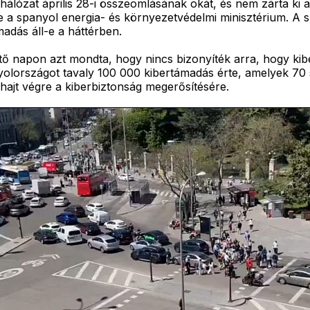
álózat április 28-i összeomlásának okát, és nem zárta ki 
e a spanyol energia- és környezetvédelmi minisztérium. A s
madás áll-e a háttérben.
tő napon azt mondta, hogy nincs bizonyíték arra, hogy kibe
olországot tavaly 100 000 kibertámadás érte, amelyek 70 s
 hajt végre a kiberbiztonság megerősítésére.