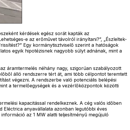
részeként kérdések egész sorát kapták az
hetséges-e az erőművet távolról irányítani?”, „Észleltek-
 frissítést?” Egy kormánytisztviselő szerint a hatóságok
olatos egyik hipotézisnek nagyobb súlyt adnának, mint a
az áramtermelés néhány nagy, szigorúan szabályozott
ől álló rendszerre tért át, ami több célpontot teremtett
ást végezni. A rendszerbe való potenciális belépési
mint a termelőegységek és a vezérlőközpontok közötti
termelési kapacitással rendelkeznek. A cég valós időben
 Eléctrica anyavállalata azonban legutóbbi éves
 információ az 1 MW alatti teljesítményű megújuló