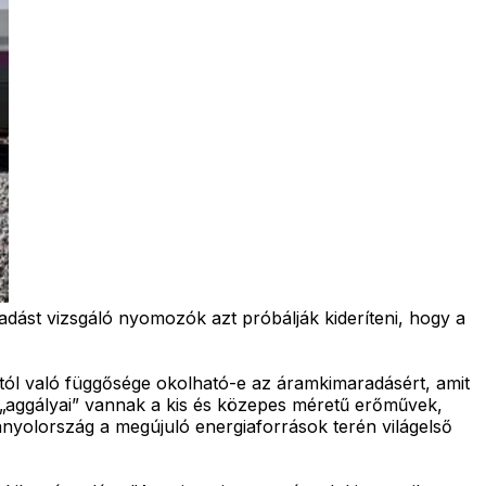
adást vizsgáló nyomozók azt próbálják kideríteni, hogy a
iától való függősége okolható-e az áramkimaradásért, amit
 „aggályai” vannak a kis és közepes méretű erőművek,
nyolország a megújuló energiaforrások terén világelső