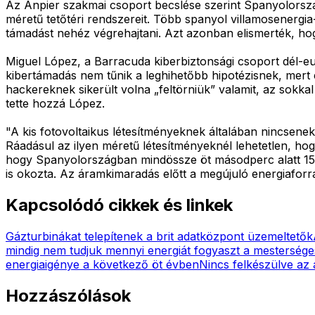
Az Anpier szakmai csoport becslése szerint Spanyolorszá
méretű tetőtéri rendszereit. Több spanyol villamosenergi
támadást nehéz végrehajtani. Azt azonban elismerték, h
Miguel López, a Barracuda kiberbiztonsági csoport dél-eur
kibertámadás nem tűnik a leghihetőbb hipotézisnek, mert 
hackereknek sikerült volna „feltörniük” valamit, az sokkal
tette hozzá López.
"A kis fotovoltaikus létesítményeknek általában nincsen
Ráadásul az ilyen méretű létesítményeknél lehetetlen, ho
hogy Spanyolországban mindössze öt másodperc alatt 15 gig
is okozta. Az áramkimaradás előtt a megújuló energiaforr
Kapcsolódó cikkek és linkek
Gázturbinákat telepítenek a brit adatközpont üzemeltetők
mindig nem tudjuk mennyi energiát fogyaszt a mesterséges 
energiaigénye a következő öt évben
Nincs felkészülve az
Hozzászólások