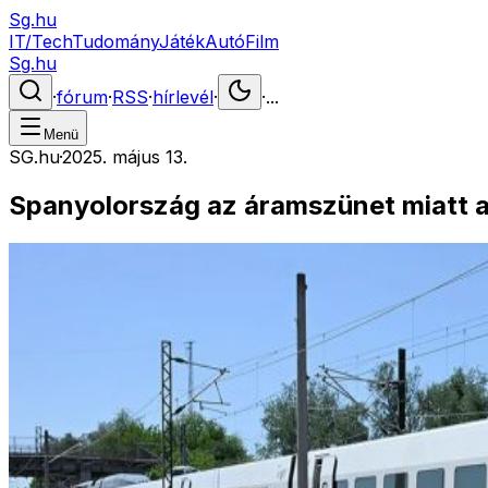
Sg.hu
IT/Tech
Tudomány
Játék
Autó
Film
Sg.hu
·
fórum
·
RSS
·
hírlevél
·
·
...
Menü
SG.hu
·
2025. május 13.
Spanyolország az áramszünet miatt a