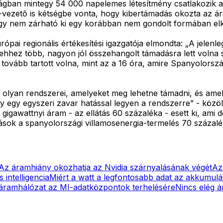
gban mintegy 54 000 napelemes létesítmény csatlakozik a h
a-vezető is kétségbe vonta, hogy kibertámadás okozta az á
ogy nem zárható ki egy korábban nem gondolt formában elk
ópai regionális értékesítési igazgatója elmondta: „A jelenl
ehhez több, nagyon jól összehangolt támadásra lett volna 
 tovább tartott volna, mint az a 16 óra, amire Spanyolorszá
ek olyan rendszerei, amelyeket meg lehetne támadni, és am
gy egy egyszeri zavar hatással legyen a rendszerre” - köz
awattnyi áram - az ellátás 60 százaléka - esett ki, ami de
ások a spanyolországi villamosenergia-termelés 70 százalé
Az áramhiány okozhatja az Nvidia szárnyalásának végét
Az
intelligencia
Miért a watt a legfontosabb adat az akkumul
 áramhálózat az MI-adatközpontok terhelésére
Nincs elég 