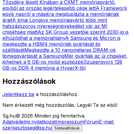
Tőzsdére lépett Kínában a CXMT memóriagyártó,
egyből az ország legértékesebb cége lett
A Framework
egyik napról a másikra megduplázta a memóriáinak
árait
A kínai Longsys memóriagyártó több mint
hatszázszoros nyereségnövekedést vár az MI
chipéhség miatt
Az SK Group vezetője szerint 2030-ig is
elhúzódhat a memóriahiány
A Samsung és Micron is
megkezdte a HBM4 memóriák gyártását és
szállítását
Megkezdte a 10 nanométeres DRAM-ok
tömeggyártását a Samsung
Már gyártják az új chipeket,
jöhetnek a 6 GB-os mobil eszközök
Szupergyors 128
GB-os DDR 4 memória a HyperX-től
Hozzászólások
Jelentkezz be
a hozzászóláshoz.
Nem érkezett még hozzászólás. Legyél Te az első!
Sg
.hu
©
2026
Minden jog fenntartva.
Adatvédelmi nyilatkozat
Impresszum
Fórum
E-mail:
szerkesztoseg@sg.hu
Sütibeállítások