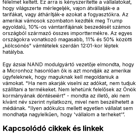
félelmet keltett. Ez arra is kényszerítette a vállalatokat,
hogy világszerte mérlegeljék, vajon átvállalják-e a
tarifákat, vagy áthárítják-e azokat a fogyasztókra. Az
amerikai vámosok szombaton kezdték meg Trump
egyoldalú, 10%-os vámtarifájának beszedését számos
országból származó összes importtermékre. Az egyes
országokra vonatkozó magasabb, 11% és 50% közötti
„kölcsönös” vámtételek szerdán 12:01-kor léptek
hatályba.
Egy ázsiai NAND modulgyártó vezetője elmondta, hogy
a Micronhoz hasonlóan ők is azt mondják az amerikai
ügyfeleknek, hogy maguknak kell megoldaniuk a
vámokat. "Ha nem akarják viselni az adókat, nem tudjuk
szállítani a termékeket. Nem lehetünk felelősek az Önök
kormányának döntéseiért” - mondta az illető, aki nem
kívánt név szerint nyilatkozni, mivel nem beszélhetett a
médiának. "Ilyen adókulcs mellett egyetlen vállalat sem
mondhatja nagylelkűen, hogy 'vállalom a terheket'”.
Kapcsolódó cikkek és linkek