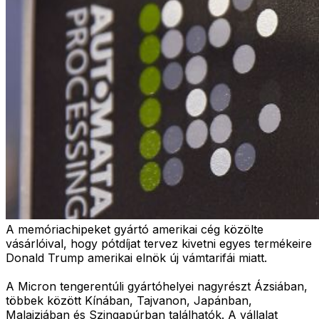
A memóriachipeket gyártó amerikai cég közölte
vásárlóival, hogy pótdíjat tervez kivetni egyes termékeire
Donald Trump amerikai elnök új vámtarifái miatt.
A Micron tengerentúli gyártóhelyei nagyrészt Ázsiában,
többek között Kínában, Tajvanon, Japánban,
Malajziában és Szingapúrban találhatók. A vállalat