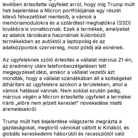
levélben értesítette ügyfeleit arról, hogy míg Trump múlt
heti bejelentése a Micron portfóliójának egy részét
kitevő félvezetőket mentesíti, a vámok a
memóriamodulokra és a szilárdtest-meghajtókra (SSD)
továbbra is vonatkoznak. Ezek a termékek, amelyeket
az adatok tárolására használnak különböző
termékekben az autóktól a laptopokig és az
adatközpontok szervereiig, most pótdíj alá esnének.
Az ügyfeleknek szóló értesítés a vállalat március 21-én,
az eredmény utáni telefonbeszélgetésen tett
megjegyzéseit idézi, amikor a vállalat vezetői azt
mondták, hogy a vállalat szándékában áll a költségeket
áthárítani az ügyfelekre azokon a területeken, ahol a
vámok hatással vannak. Nem sokkal ezután pedig,
március végén a Micron értesítette ügyfeleit a termékei
iránti „előre nem jelzett kereslet” növekedése miatti
áremelésekről.
Trump múlt heti bejelentése világszerte megrázta a
gazdaságokat, megtorló vámokat váltott ki Kínából, és
globális kereskedelmi háborútól és recessziótól való