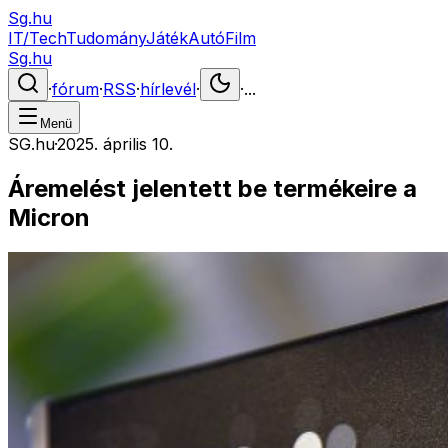
Sg.hu
IT/Tech
Tudomány
Játék
Autó
Film
Sg.hu
·
fórum
·
RSS
·
hírlevél
·
·
...
Menü
SG.hu
·
2025. április 10.
Áremelést jelentett be termékeire a
Micron