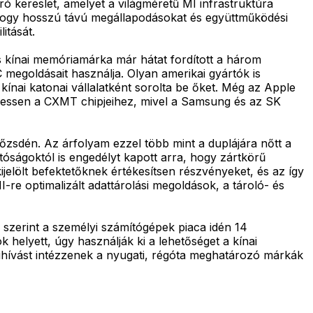
ró kereslet, amelyet a világméretű MI infrastruktúra
, hogy hosszú távú megállapodásokat és együttműködési
itását.
 kínai memóriamárka már hátat fordított a három
egoldásait használja. Olyan amerikai gyártók is
 kínai katonai vállalatként sorolta be őket. Még az Apple
érhessen a CXMT chipjeihez, mivel a Samsung és az SK
őzsdén. Az árfolyam ezzel több mint a duplájára nőtt a
óságoktól is engedélyt kapott arra, hogy zártkörű
ijelölt befektetőknek értékesítsen részvényeket, és az így
re optimalizált adattárolási megoldások, a tároló- és
szerint a személyi számítógépek piaca idén 14
helyett, úgy használják ki a lehetőséget a kínai
kihívást intézzenek a nyugati, régóta meghatározó márkák