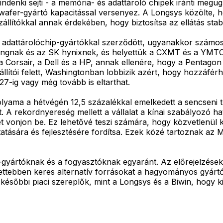
denki sejti - a memória- és adattároló chipek iránti megug
riawafer-gyártó kapacitással versenyez. A Longsys közölte
lítókkal annak érdekében, hogy biztosítsa az ellátás stabil
 adattárolóchip-gyártókkal szerződött, ugyanakkor számos
ngnak és az SK hynixnek, és helyettük a CXMT és a YMTC m
 a Corsair, a Dell és a HP, annak ellenére, hogy a Pentagon
zállítói felett, Washingtonban lobbizik azért, hogy hozzáf
27-ig vagy még tovább is eltarthat.
lyama a hétvégén 12,5 százalékkal emelkedett a sencseni t
A rekordnyereség mellett a vállalat a kínai szabályozó hat
ét vonjon be. Ez lehetővé teszi számára, hogy közvetlenül k
sára és fejlesztésére fordítsa. Ezek közé tartoznak az MI-
yártóknak és a fogyasztóknak egyaránt. Az előrejelzések 
tebben keres alternatív forrásokat a hagyományos gyártók 
későbbi piaci szereplők, mint a Longsys és a Biwin, hogy 