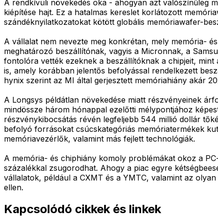
A rendkívüli növekedés oka - ahogyan azt valószínűleg min
kiépítése hajt. Ez a hatalmas kereslet korlátozott memó
szándéknyilatkozatokat kötött globális memóriawafer-beszál
A vállalat nem nevezte meg konkrétan, mely memória- és
meghatározó beszállítónak, vagyis a Micronnak, a Samsu
fontolóra vették ezeknek a beszállítóknak a chipjeit, mint
is, amely korábban jelentős befolyással rendelkezett bes
hynix szerint az MI által gerjesztett memóriahiány akár 20
A Longsys példátlan növekedése miatt részvényeinek árfo
mindössze három hónappal ezelőtti mélypontjához képest. 
részvénykibocsátás révén legfeljebb 544 millió dollár tők
befolyó forrásokat csúcskategóriás memóriatermékek kutatá
memóriavezérlők, valamint más fejlett technológiák.
A memória- és chiphiány komoly problémákat okoz a PC-g
százalékkal zsugorodhat. Ahogy a piac egyre kétségbeeset
vállalatok, például a CXMT és a YMTC, valamint az olyan 
ellen.
Kapcsolódó cikkek és linkek