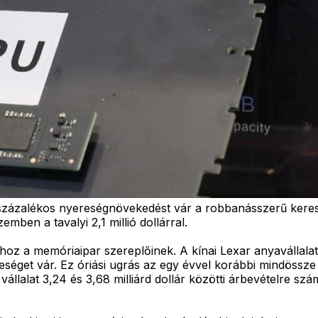
 százalékos nyereségnövekedést vár a robbanásszerű keresle
zemben a tavalyi 2,1 millió dollárral.
z a memóriaipar szereplőinek. A kínai Lexar anyavállalata
ereséget vár. Ez óriási ugrás az egy évvel korábbi mindössze
llalat 3,24 és 3,68 milliárd dollár közötti árbevételre számí