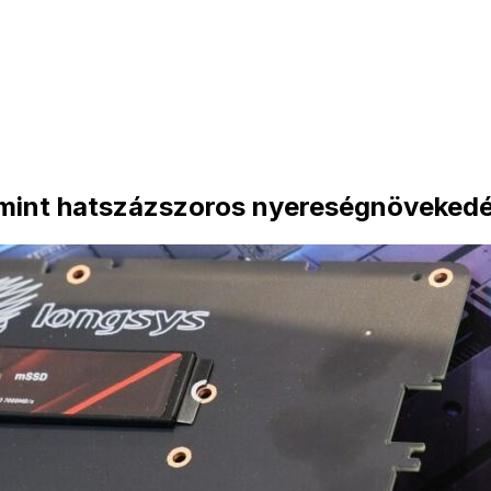
mint hatszázszoros nyereségnövekedés