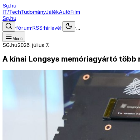
Sg.hu
IT/Tech
Tudomány
Játék
Autó
Film
Sg.hu
·
fórum
·
RSS
·
hírlevél
·
·
...
Menü
SG.hu
·
2026. július 7.
A kínai Longsys memóriagyártó több 