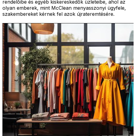
rendelőibe és egyéb kiskereskedők üzleteibe, ahol az
olyan emberek, mint McClean menyasszonyi ügyfele,
szakembereket kérnek fel azok újrateremtésére.