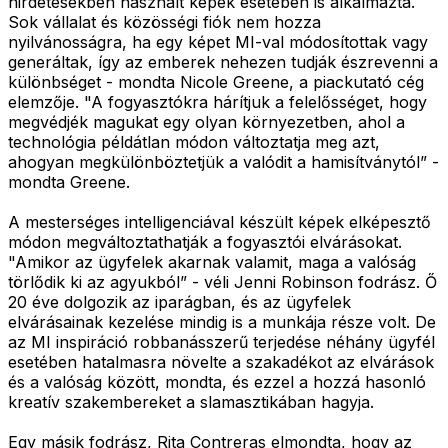
hirdetésekben használt képek esetében is alkalmazta.
Sok vállalat és közösségi fiók nem hozza
nyilvánosságra, ha egy képet MI-val módosítottak vagy
generáltak, így az emberek nehezen tudják észrevenni a
különbséget - mondta Nicole Greene, a piackutató cég
elemzője. "A fogyasztókra hárítjuk a felelősséget, hogy
megvédjék magukat egy olyan környezetben, ahol a
technológia példátlan módon változtatja meg azt,
ahogyan megkülönböztetjük a valódit a hamisítványtól” -
mondta Greene.
A mesterséges intelligenciával készült képek elképesztő
módon megváltoztathatják a fogyasztói elvárásokat.
"Amikor az ügyfelek akarnak valamit, maga a valóság
törlődik ki az agyukból” - véli Jenni Robinson fodrász. Ő
20 éve dolgozik az iparágban, és az ügyfelek
elvárásainak kezelése mindig is a munkája része volt. De
az MI inspiráció robbanásszerű terjedése néhány ügyfél
esetében hatalmasra növelte a szakadékot az elvárások
és a valóság között, mondta, és ezzel a hozzá hasonló
kreatív szakembereket a slamasztikában hagyja.
Egy másik fodrász, Rita Contreras elmondta, hogy az