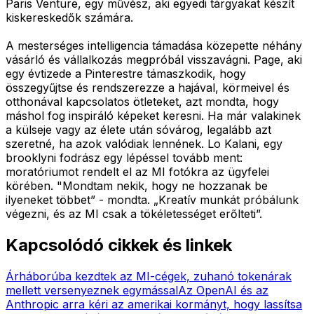
Paris Venture, egy művész, aki egyedi tárgyakat készít
kiskereskedők számára.
A mesterséges intelligencia támadása közepette néhány
vásárló és vállalkozás megpróbál visszavágni. Page, aki
egy évtizede a Pinterestre támaszkodik, hogy
összegyűjtse és rendszerezze a hajával, körmeivel és
otthonával kapcsolatos ötleteket, azt mondta, hogy
máshol fog inspiráló képeket keresni. Ha már valakinek
a külseje vagy az élete után sóvárog, legalább azt
szeretné, ha azok valódiak lennének. Lo Kalani, egy
brooklyni fodrász egy lépéssel tovább ment:
moratóriumot rendelt el az MI fotókra az ügyfelei
körében. "Mondtam nekik, hogy ne hozzanak be
ilyeneket többet” - mondta. „Kreatív munkát próbálunk
végezni, és az MI csak a tökéletességet erőlteti”.
Kapcsolódó cikkek és linkek
Árháborúba kezdtek az MI-cégek, zuhanó tokenárak
mellett versenyeznek egymással
Az OpenAI és az
Anthropic arra kéri az amerikai kormányt, hogy lassítsa