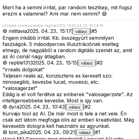
Mert ha a semmi irrital, par random tesztkep, mit fogsz
erezni a valaminel? Ami mar nem semmi? 😄
Utoljára szerkesztette: reptile1313, 2025.04.23. 15:24:19
©
militavia
2025. 04. 23.
.
15:17
|
|
#
5
válasz
Engem inkább irritál. Kb. összegyúrt semmilyen
faszságok. 5 másodperces illusztrációnak esetleg
elmegy, de nagyjából a random digitális szemét az, amit
az AI csinál nagy átlagban.
©
reptile1313
2025. 04. 23.
.
15:15
|
|
#
2
válasz
"irrealis dolgokat"
Teljesen realis az, konzisztens es keresett szo:
minosegibb, kevesbe tucat, muveszi, etc.
"valosagerzet"
Eddig is el volt ferditve az emberek "valosagerzete". Az
intelligensebbeke kevesbe. Most is igy van.
©
dyra
2025. 04. 23.
.
10:43
|
|
#
2
válasz
Kurvajo tool az AI. De már most is tele a net vele. Én
csak azt látom megfogja ölni az emberi kreativitást. Még
kevesebb dologra kell használni az agyunkat.
©
tom_pika
2025. 04. 23.
.
09:21
|
|
#
1
válasz