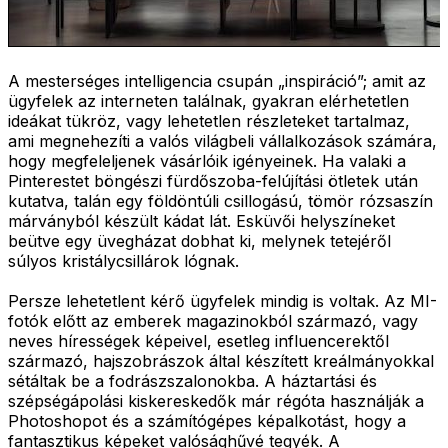
A mesterséges intelligencia csupán „inspiráció”; amit az
ügyfelek az interneten találnak, gyakran elérhetetlen
ideákat tükröz, vagy lehetetlen részleteket tartalmaz,
ami megnehezíti a valós világbeli vállalkozások számára,
hogy megfeleljenek vásárlóik igényeinek. Ha valaki a
Pinterestet böngészi fürdőszoba-felújítási ötletek után
kutatva, talán egy földöntúli csillogású, tömör rózsaszín
márványból készült kádat lát. Esküvői helyszíneket
beütve egy üvegházat dobhat ki, melynek tetejéről
súlyos kristálycsillárok lógnak.
Persze lehetetlent kérő ügyfelek mindig is voltak. Az MI-
fotók előtt az emberek magazinokból származó, vagy
neves hírességek képeivel, esetleg influencerektől
származó, hajszobrászok által készített kreálmányokkal
sétáltak be a fodrászszalonokba. A háztartási és
szépségápolási kiskereskedők már régóta használják a
Photoshopot és a számítógépes képalkotást, hogy a
fantasztikus képeket valósághűvé tegyék. A