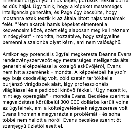
hihetetlenül gyönyörű nők képei, pórusok nélküli bőrrel
és dús hajjal. Úgy tűnik, hogy a képeket mesterséges
intelligencia generálta, és Page úgy becsülte, hogy
mostanra ezek teszik ki az általa látott hajas tartalmak
felét. "Nem akarok hamis képeket elmenteni a
kedvenceim közé, ezért elég alaposan meg kell néznem
mindegyiket” - mondta, hozzátéve, hogy szégyellne
bemenni a szalonba olyat kérni, ami nem valósághű.
Amikor egy potenciális ügyfél megkereste Deanna Evans
rendezvényszervezőt egy mesterséges intelligencia által
generált elképzeléssel a közelgő esküvőjéről, Evans
nem hitt a szemének - mondta. A képzeletbeli helyszín
egy buja csodavilág volt, zöld szatén terítőkkel a
burjánzó virágdíszek alatt, lágy professzionális
világítással és a padlóból kinövő fákkal. "Úgy nézett ki,
mint egy operagála” - mondta Evans. Becslése szerint a
megvalósítása körülbelül 300 000 dollárba került volna
az ügyfélnek, ami a költségvetésének négyszerese volt.
Evans finoman elmagyarázta a problémát - és soha
többé nem hallott a nőről. Evans becslése szerint öt
számjegyű üzlettől esett el.