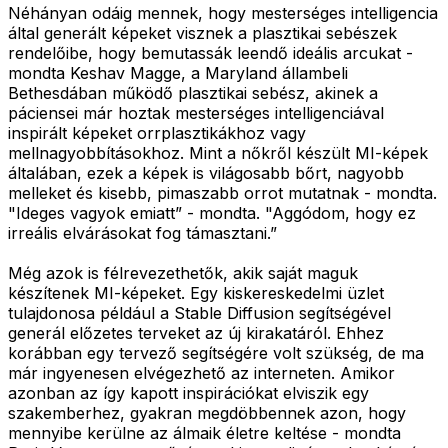
Néhányan odáig mennek, hogy mesterséges intelligencia
által generált képeket visznek a plasztikai sebészek
rendelőibe, hogy bemutassák leendő ideális arcukat -
mondta Keshav Magge, a Maryland állambeli
Bethesdában működő plasztikai sebész, akinek a
páciensei már hoztak mesterséges intelligenciával
inspirált képeket orrplasztikákhoz vagy
mellnagyobbításokhoz. Mint a nőkről készült MI-képek
általában, ezek a képek is világosabb bőrt, nagyobb
melleket és kisebb, pimaszabb orrot mutatnak - mondta.
"Ideges vagyok emiatt” - mondta. "Aggódom, hogy ez
irreális elvárásokat fog támasztani.”
Még azok is félrevezethetők, akik saját maguk
készítenek MI-képeket. Egy kiskereskedelmi üzlet
tulajdonosa például a Stable Diffusion segítségével
generál előzetes terveket az új kirakatáról. Ehhez
korábban egy tervező segítségére volt szükség, de ma
már ingyenesen elvégezhető az interneten. Amikor
azonban az így kapott inspirációkat elviszik egy
szakemberhez, gyakran megdöbbennek azon, hogy
mennyibe kerülne az álmaik életre keltése - mondta