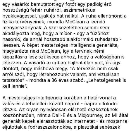
egy vásárló: bemutatott egy fotót egy padlóig érő
hosszúságú fehér ruháról, aszimmetrikus
nyakkivágással, ujjak és hát nélkül. A ruha ellentmond a
fizika törvényeinek, mondta McClean a leendő
menyasszonynak. A szerkezetétben semmi sem
akadályozta meg, hogy a míder - egy a fűzőhöz
hasonló, de annál hosszabb alakformáló ruhadarab -
leessen. A képet mesterséges intelligencia generálta,
magyarázta neki McClean, így a tervnek némi
kiigazításra lesz szüksége ahhoz, hogy a valóságban is
létezzen. A vásárló azonban hajthatatlan volt, és úgy
döntött, hogy máshová megy. "A tervezés nem csak
arról szól, hogy létrehozzunk valamit, ami vizuálisan
tetszetős” - mondta a 36 éves szabó. „Lehetségesnek is
kell lennie”.
A mesterséges intelligencia korában a határvonal a
valós és a lehetetlen között napról - napra eltolódni
látszik. Az olyan nyilvánosan elérhető eszközöknek
köszönhetően, mint a Dall-E és a Midjourney, az MI által
generált képek elárasztották az internetet - és mostanra
eljutottak a fodrászszalonokba, a plasztikai sebészek