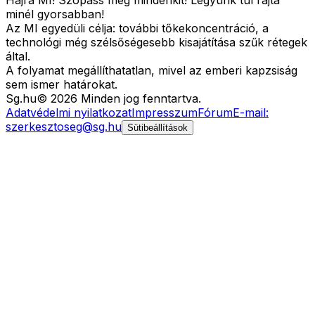
Hajrá MI! Szopass meg mindenkit! Legyünk túl rajta
minél gyorsabban!
Az MI egyedüli célja: további tőkekoncentráció, a
technológi még szélsőségesebb kisajátítása szűk rétegek
által.
A folyamat megállíthatatlan, mivel az emberi kapzsiság
sem ismer határokat.
Sg
.hu
©
2026
Minden jog fenntartva.
Adatvédelmi nyilatkozat
Impresszum
Fórum
E-mail:
szerkesztoseg@sg.hu
Sütibeállítások