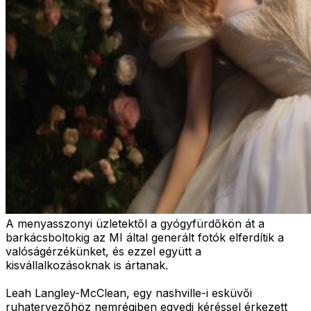
A menyasszonyi üzletektől a gyógyfürdőkön át a
barkácsboltokig az MI által generált fotók elferdítik a
valóságérzékünket, és ezzel együtt a
kisvállalkozásoknak is ártanak.
Leah Langley-McClean, egy nashville-i esküvői
ruhatervezőhöz nemrégiben egyedi kéréssel érkezett