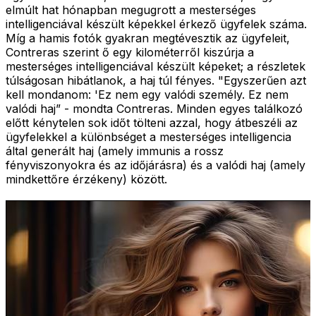
elmúlt hat hónapban megugrott a mesterséges
intelligenciával készült képekkel érkező ügyfelek száma.
Míg a hamis fotók gyakran megtévesztik az ügyfeleit,
Contreras szerint ő egy kilométerről kiszúrja a
mesterséges intelligenciával készült képeket; a részletek
túlságosan hibátlanok, a haj túl fényes. "Egyszerűen azt
kell mondanom: 'Ez nem egy valódi személy. Ez nem
valódi haj” - mondta Contreras. Minden egyes találkozó
előtt kénytelen sok időt tölteni azzal, hogy átbeszéli az
ügyfelekkel a különbséget a mesterséges intelligencia
által generált haj (amely immunis a rossz
fényviszonyokra és az időjárásra) és a valódi haj (amely
mindkettőre érzékeny) között.