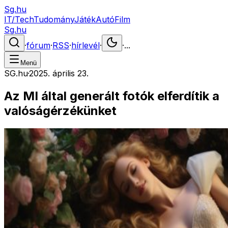
Sg.hu
IT/Tech
Tudomány
Játék
Autó
Film
Sg.hu
·
fórum
·
RSS
·
hírlevél
·
·
...
Menü
SG.hu
·
2025. április 23.
Az MI által generált fotók elferdítik a
valóságérzékünket