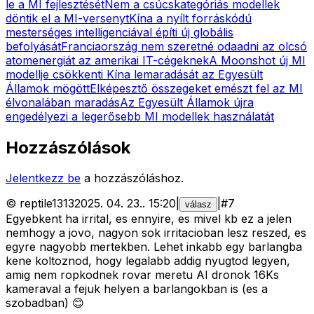
le a MI fejlesztését
Nem a csúcskategóriás modellek
döntik el a MI-versenyt
Kína a nyílt forráskódú
mesterséges intelligenciával építi új globális
befolyását
Franciaország nem szeretné odaadni az olcsó
atomenergiát az amerikai IT-cégeknek
A Moonshot új MI
modellje csökkenti Kína lemaradását az Egyesült
Államok mögött
Elképesztő összegeket emészt fel az MI
élvonalában maradás
Az Egyesült Államok újra
engedélyezi a legerősebb MI modellek használatát
Hozzászólások
Jelentkezz be
a hozzászóláshoz.
©
reptile1313
2025. 04. 23.
.
15:20
|
|
#
7
válasz
Egyebkent ha irrital, es ennyire, es mivel kb ez a jelen
nemhogy a jovo, nagyon sok irritacioban lesz reszed, es
egyre nagyobb mertekben. Lehet inkabb egy barlangba
kene koltoznod, hogy legalabb addig nyugtod legyen,
amig nem ropkodnek rovar meretu AI dronok 16Ks
kameraval a fejuk helyen a barlangokban is (es a
szobadban) 😊