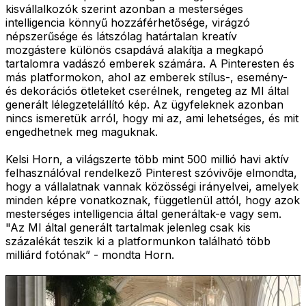
kisvállalkozók szerint azonban a mesterséges
intelligencia könnyű hozzáférhetősége, virágzó
népszerűsége és látszólag határtalan kreatív
mozgástere különös csapdává alakítja a megkapó
tartalomra vadászó emberek számára. A Pinteresten és
más platformokon, ahol az emberek stílus-, esemény-
és dekorációs ötleteket cserélnek, rengeteg az MI által
generált lélegzetelállító kép. Az ügyfeleknek azonban
nincs ismeretük arról, hogy mi az, ami lehetséges, és mit
engedhetnek meg maguknak.
Kelsi Horn, a világszerte több mint 500 millió havi aktív
felhasználóval rendelkező Pinterest szóvivője elmondta,
hogy a vállalatnak vannak közösségi irányelvei, amelyek
minden képre vonatkoznak, függetlenül attól, hogy azok
mesterséges intelligencia által generáltak-e vagy sem.
"Az MI által generált tartalmak jelenleg csak kis
százalékát teszik ki a platformunkon található több
milliárd fotónak” - mondta Horn.