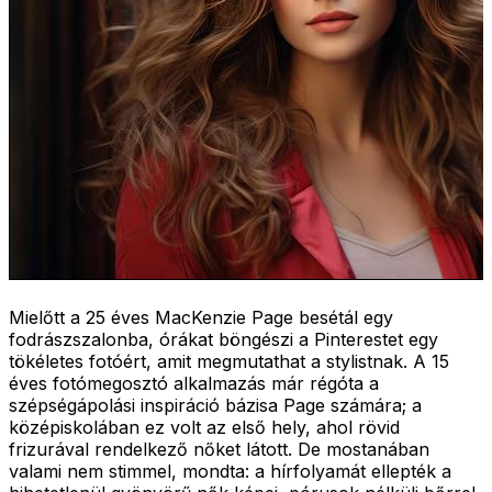
Mielőtt a 25 éves MacKenzie Page besétál egy
fodrászszalonba, órákat böngészi a Pinterestet egy
tökéletes fotóért, amit megmutathat a stylistnak. A 15
éves fotómegosztó alkalmazás már régóta a
szépségápolási inspiráció bázisa Page számára; a
középiskolában ez volt az első hely, ahol rövid
frizurával rendelkező nőket látott. De mostanában
valami nem stimmel, mondta: a hírfolyamát ellepték a