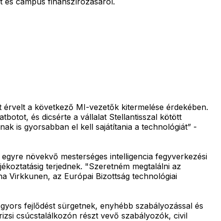
t és campus finanszírozásáról.
ett érvelt a következő MI-vezetők kitermelése érdekében.
botot, és dicsérte a vállalat Stellantisszal kötött
ak is gyorsabban el kell sajátítania a technológiát” -
z egyre növekvő mesterséges intelligencia fegyverkezési
jékoztatásig terjednek. "Szeretném megtalálni az
 Virkkunen, az Európai Bizottság technológiai
, gyors fejlődést sürgetnek, enyhébb szabályozással és
izsi csúcstalálkozón részt vevő szabályozók, civil