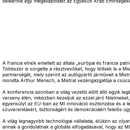
beleértve egy megállapodást az Egyesült Arab Emírségekk
A francia elnök emellett az általa „európai és francia pa
Többször is sürgette a résztvevőket, hogy töltsék le a Mistr
partnerségét, mely szerint az autógyártó járműveit a Mistra
mondta Arthur Mensch, a Mistral vezérigazgatója a csúcs
A konferencia azonban a világ vezetői előtt álló egyik l
verseny élén, miközben kezeljük az ezzel járó félelmeket
egyensúlyt az EU-ban az MI innováció ösztönzése és a l
szuverenitásért, biztonságért és demokráciáért felelős üg
A világ legnagyobb technológiai vállalatai, élükön az oly
annak a gondolatnak a globális elfogadásával, hogy az MI 