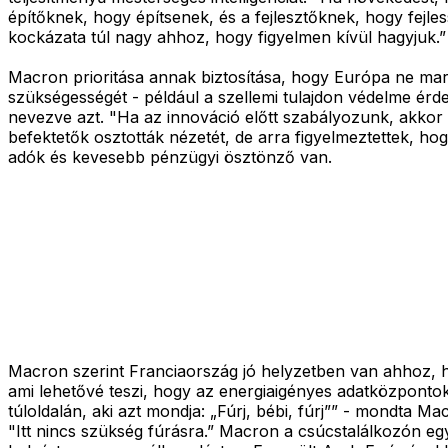
építőknek, hogy építsenek, és a fejlesztőknek, hogy fejle
kockázata túl nagy ahhoz, hogy figyelmen kívül hagyjuk.”
Macron prioritása annak biztosítása, hogy Európa ne mara
szükségességét - például a szellemi tulajdon védelme érd
nevezve azt. "Ha az innováció előtt szabályozunk, akkor
befektetők osztották nézetét, de arra figyelmeztettek, 
adók és kevesebb pénzügyi ösztönző van.
Macron szerint Franciaország jó helyzetben van ahhoz, h
ami lehetővé teszi, hogy az energiaigényes adatközpontok
túloldalán, aki azt mondja: „Fúrj, bébi, fúrj”” - mondta 
"Itt nincs szükség fúrásra.” Macron a csúcstalálkozón eg