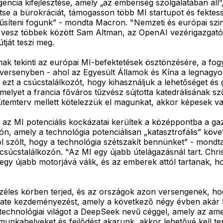
gencia kifejlesztése, amely „az emberiség szolgálatában ál
se a bürokráciát, támogasson több MI startupot és fektes
síteni fogunk” - mondta Macron. "Nemzeti és európai szint
szt vesz többek között Sam Altman, az OpenAI vezérigazgató
tját teszi meg.
nak tekinti az európai MI-befektetések ösztönzésére, a fog
s versenyben - ahol az Egyesült Államok és Kína a legnag
ezt a csúcstalálkozót, hogy kihasználjuk a lehetőséget és
elyet a francia főváros tűzvész sújtotta katedrálisának szű
ütemterv mellett kötelezzük el magunkat, akkor képesek vag
az MI potenciális kockázatai kerültek a középpontba a gaz
zón, amely a technológia potenciálisan „katasztrofális” kö
ól szólt, hogy a technológia szétszakít bennünket” - mondta
úcstalálkozón. "Az MI egy újabb útelágazásnál tart. Chris
egy újabb motorjává válik, és az emberek attól tartanak, h
zéles körben terjed, és az országok azon versengenek, ho
te kezdeményezést, amely a következő négy évben akár 500 
 technológiai világot a DeepSeek nevű céggel, amely az amer
, munkahelyeket és fejlődést akarunk, akkor lehetővé kell 