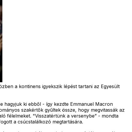
özben a kontinens igyekszik lépést tartani az Egyesült
 se hagyjuk ki ebből - így kezdte Emmanuel Macron
udományos szakértők gyűltek össze, hogy megvitassák az
való félelmeket. "Visszatértünk a versenybe” - mondta
fogott a csúcstalálkozó megtartására.