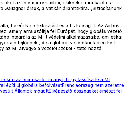
k okot azon emberek milliói, akiknek a munkáját és
d Gallagher érsek, a Vatikán államtitkára. „Biztosítanunk
ta, beleértve a fejlesztést és a biztonságot. Az Airbus
, amely arra szólítja fel Európát, hogy globális vezető
bb integrálja az MI-t védelmi alkalmazásaiba, ami etikai
yorsan fejlődnek”, de a globális vezetőknek meg kell
y az MI átvegye a vezetői széket - tette hozzá.
a kéri az amerikai kormányt, hogy lassítsa le a MI
l építi új globális befolyását
Franciaország nem szeretné
gyesült Államok mögött
Elképesztő összegeket emészt fel