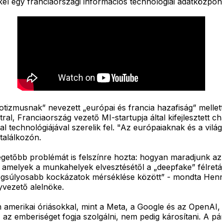
el egy franciaországi információs technológiai adatközpon
triotizmusnak” nevezett „európai és francia hazafiság” mell
al, Franciaország vezető MI-startupja által kifejlesztett chat
l technológiájával szerelik fel. "Az európaiaknak és a világn
találkozón.
egégetőbb problémát is felszínre hozta: hogyan maradjunk a
, amelyek a munkahelyek elvesztésétől a „deepfake” félretá
egsúlyosabb kockázatok mérséklése között” - mondta Henna
yvezető alelnöke.
an amerikai óriásokkal, mint a Meta, a Google és az OpenAI
az emberiséget fogja szolgálni, nem pedig károsítani. A pár