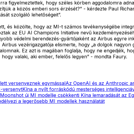
arra figyelmeztettek, hogy széles körben aggodalomra adna
szítjük a közös emberi sors érzését?” - kérdezte Paul Richar
sát szolgáló lehetőségeit”.
ett, és közölte, hogy az MI-t számos tevékenységébe integrál
oztak az EU AI Champions Initiative nevű kezdeményezéséhez
gyobb védelmi berendezés-gyártójaként az Airbus egyre inká
 Airbus vezérigazgatója elismerte, hogy „a dolgok nagyon g
dalomnak. Ez azt is magában foglalja, hogy ne engedjék, hog
hogy valaki, aki ember, felelős legyen” - mondta Faury.
lett versenyeznek egymással
Az OpenAI és az Anthropic arr
I-versenyt
Kína a nyílt forráskódú mesterséges intelligenciáva
Moonshot új MI modellje csökkenti Kína lemaradását az E
edélyezi a legerősebb MI modellek használatát