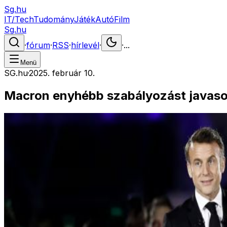
Sg.hu
IT/Tech
Tudomány
Játék
Autó
Film
Sg.hu
·
fórum
·
RSS
·
hírlevél
·
·
...
Menü
SG.hu
·
2025. február 10.
Macron enyhébb szabályozást javaso