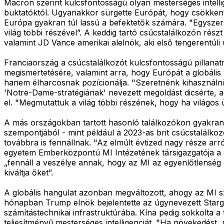
Macron szerint kulcsfontosságú olyan mesterséges intelli
buktatóktól. Ugyanakkor sürgette Európát, hogy csökkent
Európa gyakran túl lassú a befektetők számára. "Egyszerű
világ többi részével”. A keddig tartó csúcstalálkozón ré
valamint JD Vance amerikai alelnök, aki első tengerentúli ú
Franciaország a csúcstalálkozót kulcsfontosságú pillanat
megismertetésére, valamint arra, hogy Európát a globáli
hanem élharcosnak pozícionálja. "Szeretnénk kihasználni 
'Notre-Dame-stratégiának' nevezett megoldást dicsérte, am
el. "Megmutattuk a világ többi részének, hogy ha világos 
A más országokban tartott hasonló találkozókon gyakran 
szempontjából - mint például a 2023-as brit csúcstalálko
továbbra is fennállnak. "Az elmúlt évtized nagy része arr
egyetem Emberközpontú MI Intézetének társigazgatója a cs
„fennáll a veszélye annak, hogy az MI az egyenlőtlenség 
kiváltja őket”.
A globális hangulat azonban megváltozott, ahogy az MI s
hónapban Trump elnök bejelentette az úgynevezett Starga
számítástechnikai infrastruktúrába. Kína pedig sokkolta a
teljesítményű mesterséges intelligenciát. "Ha növekedést