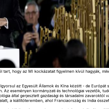
 tart, hogy az MI kockázatait figyelmen kívül hagyják, mik
elgyorsul az Egyesült Államok és Kína között - de Európát
zón. Az eseményen kormányzati és technológiai vezetők, t
ógia által gerjesztett gazdasági és társadalmi zavaroktól 
att, a kiállítóteremben, ahol Franciaország és India össze