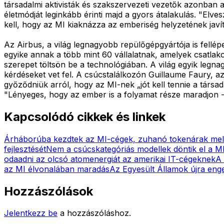
társadalmi aktivisták és szakszervezeti vezetők azonban 
életmódját leginkább érinti majd a gyors átalakulás. "Elve
kell, hogy az MI kiaknázza az emberiség helyzetének javítá
Az Airbus, a világ legnagyobb repülőgépgyártója is fellép
egyike annak a több mint 60 vállalatnak, amelyek csatlak
szerepet töltsön be a technológiában. A világ egyik legna
kérdéseket vet fel. A csúcstalálkozón Guillaume Faury, az
győződniük arról, hogy az MI-nek „jót kell tennie a társa
"Lényeges, hogy az ember is a folyamat része maradjon - 
Kapcsolódó cikkek és linkek
Árháborúba kezdtek az MI-cégek, zuhanó tokenárak mel
fejlesztését
Nem a csúcskategóriás modellek döntik el a M
odaadni az olcsó atomenergiát az amerikai IT-cégeknek
A 
az MI élvonalában maradás
Az Egyesült Államok újra eng
Hozzászólások
Jelentkezz be
a hozzászóláshoz.