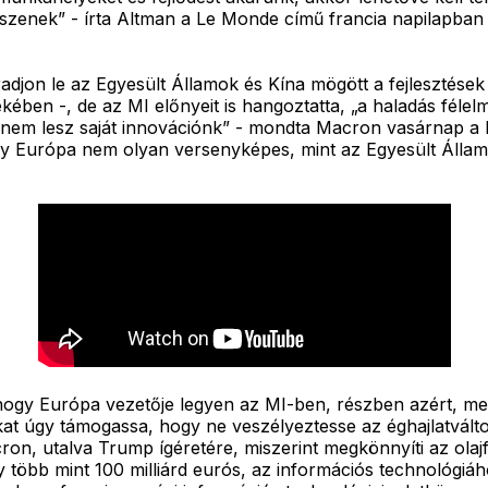
sszenek” - írta Altman a Le Monde című francia napilapban 
djon le az Egyesült Államok és Kína mögött a fejlesztések
ekében -, de az MI előnyeit is hangoztatta, „a haladás fél
 nem lesz saját innovációnk” - mondta Macron vasárnap a F
hogy Európa nem olyan versenyképes, mint az Egyesült Áll
ogy Európa vezetője legyen az MI-ben, részben azért, mer
at úgy támogassa, hogy ne veszélyeztesse az éghajlatválto
Macron, utalva Trump ígéretére, miszerint megkönnyíti az o
y több mint 100 milliárd eurós, az információs technológi