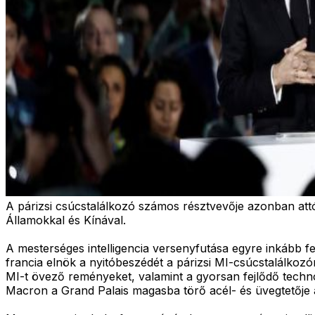
A párizsi csúcstalálkozó számos résztvevője azonban attól
Államokkal és Kínával.
A mesterséges intelligencia versenyfutása egyre inkább f
francia elnök a nyitóbeszédét a párizsi MI-csúcstalálko
MI-t övező reményeket, valamint a gyorsan fejlődő technol
Macron a Grand Palais magasba törő acél- és üvegtetője al