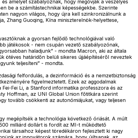
l”, és amelyet szabályoznak, hogy megóvják a veszélyes
sen be a számítástechnikai képességekbe. Szerinte
en nagyon világos, hogy újra kell szinkronizálnunk a
ja, Zhang Guoqing, Kína miniszterelnök-helyettese,
yasztóknak a gyorsan fejlődő technológiával való
yobb játékosok - nem csupán vezető szabályozónak,
 gyorsabban haladjunk” - mondta Macron, aki az általa
k ötéves határidőn belüli sikeres újjáépítéséről neveztek
yunk teljesíteni” - mondta.
dasági felfordulás, a dezinformáció és a nemzetbiztonság
vetkezményére figyelmeztetett. Ezek az aggodalmak
 Fei-Fei Li, a Stanford informatika professzora és az
ty Hoffman, az UNI Global Union főtitkára szerint
ogy tovább csökkenti az autonómiájukat, vagy teljesen
gy megépítsék a technológia következő óriását. A múlt
milliárd dollárt is fordít az MI-t működtető
ikai társaihoz képest töredékáron fejlesztett ki nagy
tennünk az innovátorok számára, hogy újítsanak, az