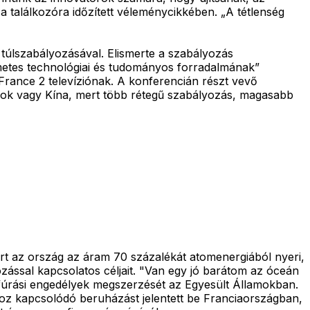
a találkozóra időzített véleménycikkében. „A tétlenség
 túlszabályozásával. Elismerte a szabályozás
elmetes technológiai és tudományos forradalmának”
rance 2 televíziónak. A konferencián részt vevő
amok vagy Kína, mert több rétegű szabályozás, magasabb
t az ország az áram 70 százalékát atomenergiából nyeri,
zással kapcsolatos céljait. "Van egy jó barátom az óceán
lajfúrási engedélyek megszerzését az Egyesült Államokban.
ához kapcsolódó beruházást jelentett be Franciaországban,