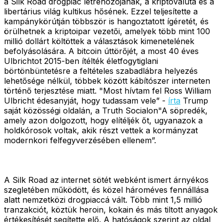
a Silk Road drogpiac létrehozójának, a kriptovaluta és a
libertárius világ kultikus hősének. Ezzel teljesítette a
kampánykörútján többször is hangoztatott ígéretét, és
örülhetnek a kriptoipar vezetői, amelyek több mint 100
millió dollárt költöttek a választások kimenetelének
befolyásolására. A bitcoin úttörőjét, a most 40 éves
Ulbrichtot 2015-ben ítélték életfogytiglani
börtönbüntetésre a feltételes szabadlábra helyezés
lehetősége nélkül, többek között kábítószer interneten
történő terjesztése miatt. "Most hívtam fel Ross William
Ulbricht édesanyját, hogy tudassam vele” -
írta
Trump
saját közösségi oldalán, a Truth Socialon"A söpredék,
amely azon dolgozott, hogy elítéljék őt, ugyanazok a
holdkórosok voltak, akik részt vettek a kormányzat
modernkori felfegyverzésében ellenem”.
A Silk Road az internet sötét webként ismert árnyékos
szegletében működött, és közel hároméves fennállása
alatt nemzetközi drogpiaccá vált. Több mint 1,5 millió
tranzakciót, köztük heroin, kokain és más tiltott anyagok
értékesítését segítette elő. A hatóságok szerint az oldal