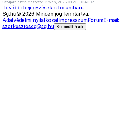
Utoljára szerkesztette: Kryon, 2025.01.23. 01:41:07
További bejegyzések a fórumban...
Sg
.hu
©
2026
Minden jog fenntartva.
Adatvédelmi nyilatkozat
Impresszum
Fórum
E-mail:
szerkesztoseg@sg.hu
Sütibeállítások