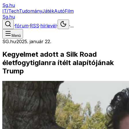
Sg.hu
IT/Tech
Tudomány
Játék
Autó
Film
Sg.hu
·
fórum
·
RSS
·
hírlevél
·
·
...
Menü
SG.hu
·
2025. január 22.
Kegyelmet adott a Silk Road
életfogytiglanra ítélt alapítójának
Trump