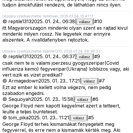
tudjon ámokfutást rendezni, de láthatóan nincs ilyen.
Utoljára szerkesztette: lammaer, 2025.01.24. 10:41:17
©
reptile1313
2025. 01. 24.
.
06:38
|
|
#
10
válasz
itt Magyarorszagon mindenki olyan szent es rajtad kivul
mindenki milyen rossz. Ne legyetek mar ennyire
alszentek. A rivalldafenyben rejtoztok.
Utoljára szerkesztette: reptile1313, 2025.01.24. 06:39:33
©
reptile1313
2025. 01. 24.
.
06:37
|
|
#
9
válasz
csak nem te is valami joerzesu gyogyszeripar(Covid
influenza kemo) fegyveripar(Ukrajna) lobbizos vagy, aki
vert iszik es vizet predikal?
©
Armagedown
2025. 01. 23.
.
17:21
|
|
#
7
válasz
Ezt az ember ki kellett volna végezni, nem pedig
szabadon engedni.
©
Sequoyah
2025. 01. 23.
.
15:58
|
|
#
6
válasz
George Floyd nem kapott kegyelmet azert a tetteert,
leulte a teljes bunteteset.
©
tom_pika
2025. 01. 23.
.
11:21
|
|
#
5
válasz
George Floyd terhes kismamákat fenyegetett meg
fegyverrel, és erre nem a kismamák kérték meg. Aki