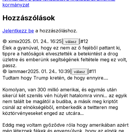
kormányzat
Hozzászólások
Jelentkezz be
a hozzászóláshoz.
©
ximix
2025. 01. 24.
.
16:25
|
|
#
12
válasz
Élek a gyanúval, hogy ez nem az ő fejéből pattant ki,
tippre a hatóságok elvesztették a betekintést a drog
üzletre és emberünk segítségének feltétele meg ez volt,
passz.
©
lammaer
2025. 01. 24.
.
10:39
|
|
#
11
válasz
Tudtam hogy Trump kretén, de hogy ennyire....
Komolyan, van 300 millió amerikai, és egymás után
sikerül két szenilis vén hülyét hatalomra vinni... az egyik
nem talált be magától a budiba, a másik meg kriptót
csinál az elnökségéből, emberkedik a twitteren meg
köztörvényeseket enged az utcára...
Eddig meg voltam győződve róla hogy amerikában azért
még léteznek fékek és egyensúlyok, hogy az elnök ne