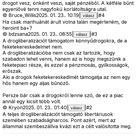
drogot vesz, önként veszi, saját pénzéből. A kétféle bűnt
egyenlővé tenni nagyfokú korlátoltságra utal.
©
Bruce_Willis
2025. 01. 23.
.
10:19
|
|
#
4
válasz
Ha csak marihuánát árult volna talán megérteném, de
heroint ba+?
©
bdzsana
2025. 01. 23.
.
08:55
|
|
#
3
válasz
A drogliberalizációt támogatom könnyűdrogokra, de a
feketekereskedelmet nem.
A drogliberalizációba nem csak az tartozik, hogy
szabadon lehet venni, hanem az is hogy megszűnik a
feketepiaci része, és ezzel a pénzmosás, gyilkosságok,
erőszak.
Aki a drogok feketekereskedlmét támogatja az nem egy
hős hanem egy aljas bűnöző.
Persze bár csak a drogokról lenne szó, de ez a piac
annál egy kicsit több volt.
©
Kryon
2025. 01. 23.
.
01:40
|
|
#
2
válasz
A teljes drogliberalizációt támogató libertáriusok
szemében szabadságharcos. Pont azért, mert az
állammal szembeszállva kvázi ezt a célt valósította meg.