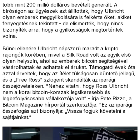
több mint 200 millió dolláros bevételt generált. A
bíróságon az ügyészek azt állították, hogy Ulbricht
olyan emberek meggyilkolására is felkérte őket, akiket
fenyegetésnek tekintett - de elismerték, hogy nincs
bizonyíték arra, hogy a gyilkosságok megtörténtek
volna.
Bűnei ellenére Ulbricht népszerű maradt a kripto
rajongók körében, mivel a Silk Road volt az egyik első
olyan helyszín, ahol az emberek bitcoin segítségével
vásárolhattak és adhattak el árukat. Támogatói évek óta
azzal érveltek, hogy az ítélet túlságosan büntető jellegű,
és a „Free Ross” szlogent skandálták az iparági
összejöveteleken. "Nehéz vitatni, hogy Ross Ulbricht
nem a korai bitcoin-korszak legsikeresebb és
legbefolyásosabb vállalkozója volt” - írja Pete Rizzo, a
Bitcoin Magazine hírportál szerkesztője. "Ez az iparági
összefogás azt bizonyítja: „Vissza fogjuk követelni a
sajátjainkat.”