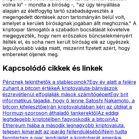
volna ki” - mondta a bíróság -, "az ügy tényállása
alapján az életfogytig tartó szabadságvesztés a
megengedett döntések azon tartományán belül volt,
amelyet a kerületi bíróságnak jogában állt meghoznia." A
kriptoipar támogatói a szabadon bocsátását követelve
megjegyezték, hogy nem erőszakos bűncselekményért
ítélték el, és soha nem került bíróság elé az ügyészek
legsúlyosabb vádja miatt, miszerint fizetett azért, hogy
embereket öljenek meg.
Kapcsolódó cikkek és linkek
Pénznek tekinthetők a stablecoinok?
Egy év alatt a felére
zuhant a bitcoin értéke
A kriptovaluta-bányászok
észrevétlenül elfoglalják mások számítógépeit
Egy brit
informatikus tagadja, hogy ő lenne Satoshi Nakamoto, a
bitcoin kifejlesztője
Irán kriptovalutában kéri az útdíjat a
Hormuzi-szoroson áthaladó tankerektől
Az eddigi
leghidegebb kriptotélben fagyoskodik a bitcoin
Az
Ethereum hiába a második legnagyobb kriptovaluta,
teljesen kimaradt az iparág fellendüléséből
Nem tudta
fenntartani a piac lendületét a kriptobarát amerikai