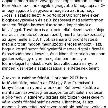
Capitoliumban kitört zavargással kapcsolatban elítéltek,
Elon Musk, az elnök egyik legnagyobb támogatója az X-
en egy aggódó bejegyzésre reagálva azt írta, hogy
„Ross is szabad lesz”. A börtönből Ulbricht leveleken,
blogbejegyzéseken és az X közösségi médiaplatformon
vezetett fiókján keresztül tartotta a kapcsolatot a
külvilággal. Továbbra is a bitcoin elkötelezett szószólója
maradt, nem utolsósorban azért, mert a kriptoközösség
az ügye mellé állt. A hívők számára Ulbricht testesíti
meg a bitcoin mögött meghúzódó eredeti ethoszt - azt,
hogy a kormányzati felügyelettől mentes digitális fizetési
ökoszisztémának készült, és a kiber-libertarianizmusban
gyökerezik, egy olyan mozgalomban, amely a
technológiai fejlődésbe való beavatkozásra irányuló
minden kísérletet a szabadsággal ellentétesnek tekint.
A texasi Austinban felnőtt Ulbrichtet 2013-ban
tartóztatták le, miután az FBI egy San Franciscó-i
könyvtárban a nyomára bukkant. Két évvel később a
manhattani szövetségi bíróságon tartott ítélethirdetésén
a bíró "egy világméretű digitális kábítószer-kereskedelmi
vállalkozás főnökének” nevezte Ulbrichtot, és azt
mondta, hogy tettei „szörnyen romboló hatással voltak a