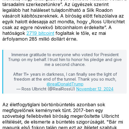
társadalmi szerkezetünkre”. Az ügyészek szerint
legalább hat haláleset tulajdonítható a Silk Roadon
vásárolt kábítószereknek. A bíróság előtt felszólalva az
egyik halott édesapja azt mondta, hogy „Ross Ulbrichtet
csak az egyre növekvő bitcoinhalom érdekelte”. A
hatóságok
2719 bitcoint
foglaltak le tőle, ez mai
árfolyamon 285 millió dollárt érne.
Immense gratitude to everyone who voted for President
Trump on my behalf. I trust him to honor his pledge and give
me a second chance.
After 11+ years in darkness, I can finally see the light of
freedom at the end of the tunnel. Thank you so much,
@realDonaldTrump
— Ross Ulbricht (@RealRossU)
November 12, 2024
Az életfogytiglani börtönbüntetés azonban sok
megfigyelőnek keménynek tűnt. 2017-ben egy
szövetségi fellebbviteli bíróság megerősítette Ulbricht
elítélését, de elismerte a büntetés szigorúságát. "Bár mi
magunk első fokon talán nem ezt az ítéletet szabtuk