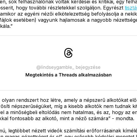
n, sok felhasználónak voltak kérdései és kritikái, egy felh
osserit, hogy további részletekkel szolgáljon. Egyrészt
tiszt
 amikor az egyéni nézői elkötelezettség befolyásolja a nek
ájlok esetében) vagyunk hajlamosak a nagyobb nézettséget
kála.”
@lindseygamble_ bejegyzése
Megtekintés a Threads alkalmazásban
és olyan rendszert hoz létre, amely a népszerű alkotókat e
síti népszerűségüket, míg a kisebb alkotók nem tudnak ki
ivel a minőségbeli eltolódás nem hatalmas, és az, hogy az 
kkal fontosabb az alkotó, mint a néző számára” - mondta.
ú, legtöbbet nézett videók számítási erőforrásainak kímélé
ően magas nézettséget ér el”, egy erősebb kódolási menetet 