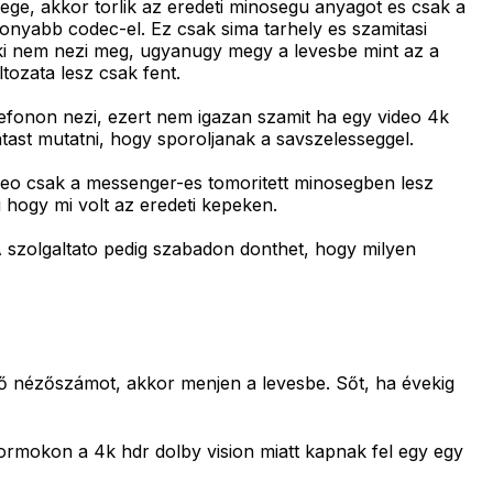
sege, akkor torlik az eredeti minosegu anyagot es csak a
onyabb codec-el. Ez csak sima tarhely es szamitasi
nki nem nezi meg, ugyanugy megy a levesbe mint az a
tozata lesz csak fent.
efonon nezi, ezert nem igazan szamit ha egy video 4k
ntast mutatni, hogy sporoljanak a savszelesseggel.
deo csak a messenger-es tomoritett minosegben lesz
 hogy mi volt az eredeti kepeken.
A szolgaltato pedig szabadon donthet, hogy milyen
elő nézőszámot, akkor menjen a levesbe. Sőt, ha évekig
ormokon a 4k hdr dolby vision miatt kapnak fel egy egy