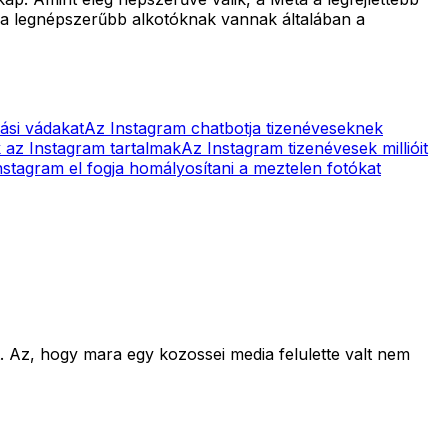
y a legnépszerűbb alkotóknak vannak általában a
ási vádakat
Az Instagram chatbotja tizenéveseknek
k az Instagram tartalmak
Az Instagram tizenévesek millióit
nstagram el fogja homályosítani a meztelen fotókat
. Az, hogy mara egy kozossei media felulette valt nem