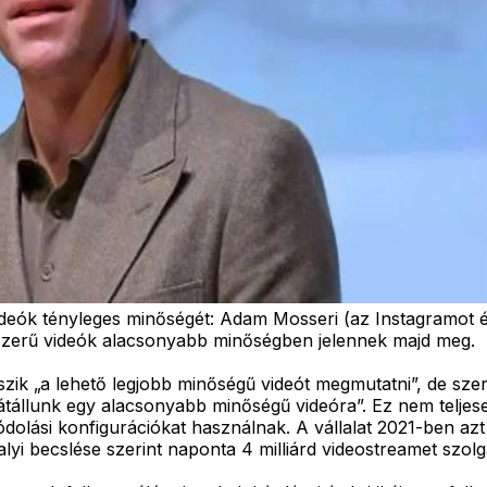
ideók tényleges minőségét: Adam Mosseri (az Instagramot é
zerű videók alacsonyabb minőségben jelennek majd meg.
szik „a lehető legjobb minőségű videót megmutatni”, de sze
átállunk egy alacsonyabb minőségű videóra”. Ez nem teljes
ási konfigurációkat használnak. A vállalat 2021-ben azt ve
lyi becslése szerint naponta 4 milliárd videostreamet szolg