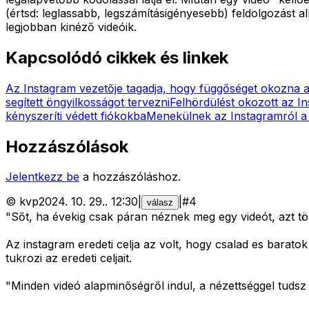
(értsd: leglassabb, legszámításigényesebb) feldolgozást
legjobban kinéző videóik.
Kapcsolódó cikkek és linkek
Az Instagram vezetője tagadja, hogy függőséget okozna a
segített öngyilkosságot tervezni
Felhördülést okozott az In
kényszeríti védett fiókokba
Menekülnek az Instagramról a
Hozzászólások
Jelentkezz be
a hozzászóláshoz.
©
kvp
2024. 10. 29.
.
12:30
|
|
#
4
válasz
"Sőt, ha évekig csak páran néznek meg egy videót, azt t
Az instagram eredeti celja az volt, hogy csalad es barat
tukrozi az eredeti celjait.
"Minden videó alapminőségről indul, a nézettséggel tudsz e