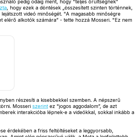
asználó pedig odáig ment, hogy "teljes őrültségnek”
ázta
, hogy ezek a döntések „összesített szinten történnek,
ik lejátszott videó minőségét. "A magasabb minőségre
 elérő alkotók számára” - tette hozzá Mosseri. "Ez nem
lőnyben részesíti a kisebbekkel szemben. A népszerű
törni. Mosseri
szerint
ez "jogos aggodalom”, de azt
emberek interakcióba lépnek-e a videókkal, sokkal inkább a
se érdekében a friss feltöltéseket a leggyorsabb,
kap. Amint elég népszerűvé válik, a Meta a legfejlettebb