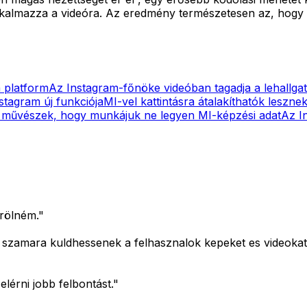
 alkalmazza a videóra. Az eredmény természetesen az, hog
 platform
Az Instagram-főnöke videóban tagadja a lehallgat
stagram új funkciója
MI-vel kattintásra átalakíthatók leszne
 művészek, hogy munkájuk ne legyen MI-képzési adat
Az I
örölném."
ok szamara kuldhessenek a felhasznalok kepeket es videokat
lérni jobb felbontást."