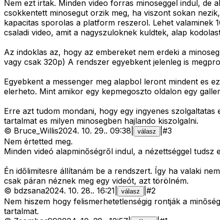
Nem ezt irtak. Minden video forras minoseggel indul, de a
csokkentett minosegut orzik meg, ha viszont sokan nezik
kapacitas sporolas a platform reszerol. Lehet valaminek 
csaladi video, amit a nagyszuloknek kuldtek, alap kodolas
Az indoklas az, hogy az embereket nem erdeki a minoseg, 
vagy csak 320p) A rendszer egyebkent jelenleg is megproba
Egyebkent a messenger meg alapbol leront mindent es ez 
elerheto. Mint amikor egy kepmegoszto oldalon egy galleri
Erre azt tudom mondani, hogy egy ingyenes szolgaltatas e
tartalmat es milyen minosegben hajlando kiszolgalni.
©
Bruce_Willis
2024. 10. 29.
.
09:38
|
|
#
3
válasz
Nem értetted meg.
Minden videó alapminőségről indul, a nézettséggel tudsz el
Én időlimitesre állítanám be a rendszert. Így ha valaki 
csak páran néznek meg egy videót, azt törölném.
©
bdzsana
2024. 10. 28.
.
16:21
|
|
#
2
válasz
Nem hiszem hogy felismerhetetlenségig rontják a minősége
tartalmat.