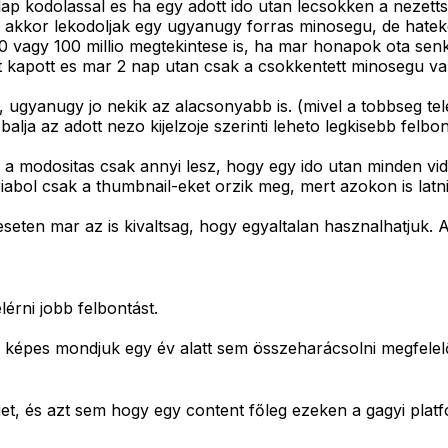
lap kodolassal es ha egy adott ido utan lecsokken a nezett
, akkor lekodoljak egy ugyanugy forras minosegu, de hatek
10 vagy 100 millio megtekintese is, ha mar honapok ota se
t kapott es mar 2 nap utan csak a csokkentett minosegu val
ugyanugy jo nekik az alacsonyabb is. (mivel a tobbseg tel
lja az adott nezo kijelzoje szerinti leheto legkisebb felbo
a modositas csak annyi lesz, hogy egy ido utan minden vi
abol csak a thumbnail-eket orzik meg, mert azokon is latni
seten mar az is kivaltsag, hogy egyaltalan hasznalhatjuk. 
érni jobb felbontást.
nem képes mondjuk egy év alatt sem összeharácsolni megfel
t, és azt sem hogy egy content főleg ezeken a gagyi platf