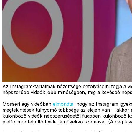
Az Instagram-tartalmak nézettsége befolyásolni fogja a v
népszerűbb videók jobb minőségben, míg a kevésbé néps
Mosseri egy videóban
elmondta
, hogy az Instagram igyek
megtekintések túlnyomó többsége az elején van -, akkor 
különböző videók népszerűségétől függően különböző kódol
platformra feltöltött videók növekvő számával. (A cég tava