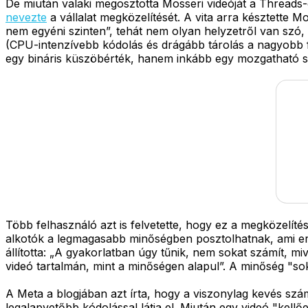
De miután valaki megosztotta Mosseri videóját a Threads-e
nevezte
a vállalat megközelítését. A vita arra késztette M
nem egyéni szinten”, tehát nem olyan helyzetről van szó,
(CPU-intenzívebb kódolás és drágább tárolás a nagyobb f
egy bináris küszöbérték, hanem inkább egy mozgatható s
Több felhasználó azt is felvetette, hogy ez a megközelít
alkotók a legmagasabb minőségben posztolhatnak, ami erő
állította: „A gyakorlatban úgy tűnik, nem sokat számít, m
videó tartalmán, mint a minőségen alapul”. A minőség "so
A Meta a blogjában azt írta, hogy a viszonylag kevés szám
legalapvetőbb kódolással látja el. Miután egy videó "kell