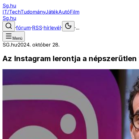
Sg.hu
IT/Tech
Tudomány
Játék
Autó
Film
Sg.hu
·
fórum
·
RSS
·
hírlevél
·
·
...
Menü
SG.hu
·
2024. október 28.
Az Instagram lerontja a népszerűtlen