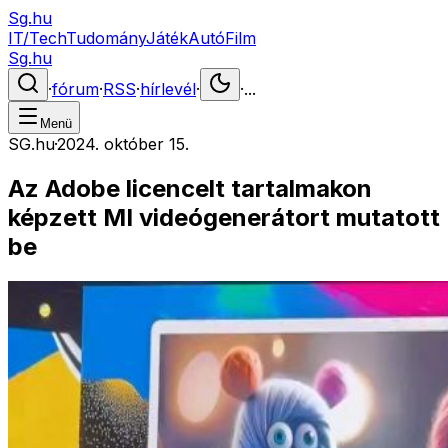
Sg.hu
IT/Tech
Tudomány
Játék
Autó
Film
Sg.hu
·
fórum
·
RSS
·
hírlevél
·
·
...
Menü
SG.hu
·
2024. október 15.
Az Adobe licencelt tartalmakon
képzett MI videógenerátort mutatott
be