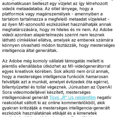
automatikusan beilleszt egy vízjelet az így létrehozott
videók metaadataiba. Az ötlet lényege, hogy a
platformok vagy magánszemélyek - amennyiben a
tartalom tartalmazza a megfelelő metaadat vízjeleket -
az ilyen MI-azonosító eszközöket használhatják annak
meghatározására, hogy mi hiteles és mi nem. Az Adobe
videói azonban alapértelmezés szerint nem lesznek
látható címkékkel ellátva, amelyek az emberek számára
könnyen olvasható módon tisztázzák, hogy mesterséges
intelligencia által generáltak.
Az Adobe még komoly vállalati támogatás mellett is
jelentős ellenállásba ütközhet az MI-videógenerátorral
egyes kreatívok körében. Sok alkotó nem örül annak,
hogy a mesterséges intelligencia funkciók hamarosan
felváltják azt a munkát, amelyet évtizedek óta egérrel,
billentyűzettel és tollal végeznek. Júniusban az OpenAI
Sora videomodelljével készített, mesterséges
intelligenciával generált
Toys „R” Us reklámfilm
negatív
reakciókat váltott ki az online kommentelőkből, akik
gyakran kritizálják a mesterséges intelligencia-generált
eszközök használatának etikáját és a kimenetek