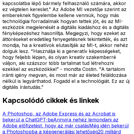
kapcsolatba lépő bármely felhasználó számára, akkor
ez végtelen kereslet.” Az Adobe MI vezetője szerint az
embereknek figyelembe kellene venniük, hogy más
technológiai forradalmak hogyan tettek jót, és az MI-
eszközök megjelenését a digitális kiadáshoz és a digitális
fényképezéshez hasonlítja. Megjegyzi, hogy ezeket az
áttöréseket eredetileg fenyegetésnek tekintették, és azt
mondja, ha a kreatívok elutasítják az MI-t, akkor nehéz
dolguk lesz. "Használja ki a generatív képességeket,
hogy feljebb lépjen, és olyan kreatív szakemberré
váljon, aki százszor több tartalmat tud létrehozni
ezekkel az eszközökkel” - mondta Costin. "A tartalom
iránti igény megvan, és most már az életed feláldozása
nélkül is legyárthatod. Fogadd el a technológiát. Ez az új
digitális írástudás.”
Kapcsolódó cikkek és linkek
A Photoshop, az Adobe Express és az Acrobat is
bekerül a ChatGPT-be
Annyira nehéz lemondani az
Adobe előfizetést, hogy az már csalás
Még idén bekerül
a Photoshopba a képgenerálási lehetőség
20 milliárd