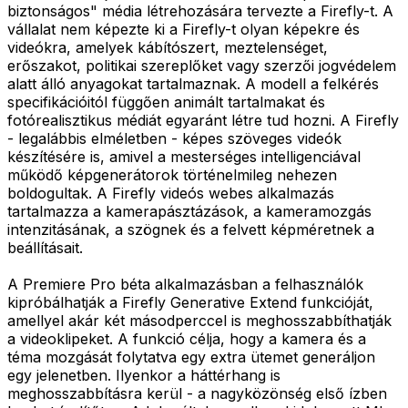
biztonságos" média létrehozására tervezte a Firefly-t. A
vállalat nem képezte ki a Firefly-t olyan képekre és
videókra, amelyek kábítószert, meztelenséget,
erőszakot, politikai szereplőket vagy szerzői jogvédelem
alatt álló anyagokat tartalmaznak. A modell a felkérés
specifikációitól függően animált tartalmakat és
fotórealisztikus médiát egyaránt létre tud hozni. A Firefly
- legalábbis elméletben - képes szöveges videók
készítésére is, amivel a mesterséges intelligenciával
működő képgenerátorok történelmileg nehezen
boldogultak. A Firefly videós webes alkalmazás
tartalmazza a kamerapásztázások, a kameramozgás
intenzitásának, a szögnek és a felvett képméretnek a
beállításait.
A Premiere Pro béta alkalmazásban a felhasználók
kipróbálhatják a Firefly Generative Extend funkcióját,
amellyel akár két másodperccel is meghosszabbíthatják
a videoklipeket. A funkció célja, hogy a kamera és a
téma mozgását folytatva egy extra ütemet generáljon
egy jelenetben. Ilyenkor a háttérhang is
meghosszabbításra kerül - a nagyközönség első ízben