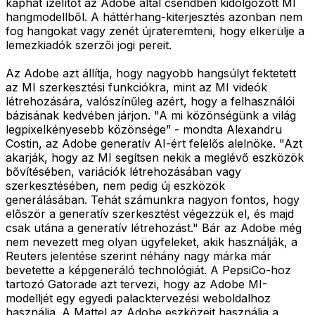
kaphat ízelítőt az Adobe által csendben kidolgozott MI
hangmodellből. A háttérhang-kiterjesztés azonban nem
fog hangokat vagy zenét újrateremteni, hogy elkerülje a
lemezkiadók szerzői jogi pereit.
Az Adobe azt állítja, hogy nagyobb hangsúlyt fektetett
az MI szerkesztési funkciókra, mint az MI videók
létrehozására, valószínűleg azért, hogy a felhasználói
bázisának kedvében járjon. "A mi közönségünk a világ
legpixelkényesebb közönsége” - mondta Alexandru
Costin, az Adobe generatív AI-ért felelős alelnöke. "Azt
akarják, hogy az MI segítsen nekik a meglévő eszközök
bővítésében, variációk létrehozásában vagy
szerkesztésében, nem pedig új eszközök
generálásában. Tehát számunkra nagyon fontos, hogy
először a generatív szerkesztést végezzük el, és majd
csak utána a generatív létrehozást." Bár az Adobe még
nem nevezett meg olyan ügyfeleket, akik használják, a
Reuters jelentése szerint néhány nagy márka már
bevetette a képgeneráló technológiát. A PepsiCo-hoz
tartozó Gatorade azt tervezi, hogy az Adobe MI-
modelljét egy egyedi palacktervezési weboldalhoz
használja. A Mattel az Adobe eszközeit használja a