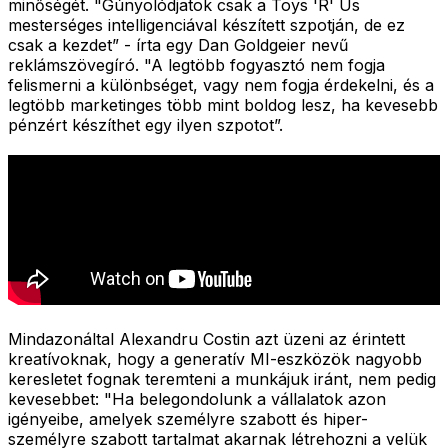
minőségét. "Gúnyolódjatok csak a Toys 'R' Us
mesterséges intelligenciával készített szpotján, de ez
csak a kezdet” - írta egy Dan Goldgeier nevű
reklámszövegíró. "A legtöbb fogyasztó nem fogja
felismerni a különbséget, vagy nem fogja érdekelni, és a
legtöbb marketinges több mint boldog lesz, ha kevesebb
pénzért készíthet egy ilyen szpotot”.
Mindazonáltal Alexandru Costin azt üzeni az érintett
kreatívoknak, hogy a generatív MI-eszközök nagyobb
keresletet fognak teremteni a munkájuk iránt, nem pedig
kevesebbet: "Ha belegondolunk a vállalatok azon
igényeibe, amelyek személyre szabott és hiper-
személyre szabott tartalmat akarnak létrehozni a velük