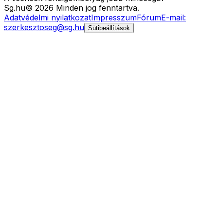
Sg
.hu
©
2026
Minden jog fenntartva.
Adatvédelmi nyilatkozat
Impresszum
Fórum
E-mail:
szerkesztoseg@sg.hu
Sütibeállítások