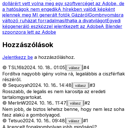
dollárért vett volna meg egy szoftvercéget az Adobe, de
a hatóságok nem engedik
A hírekben valódi képként
jelennek meg MI generált fotók Gázáról
Gombnyomásra
változó ruházat forradalmasíthatja a divatvilágot
Egyedi
képgeneráló eszközzel jelentkezett az Adobe
A Blender
szponzora lett az Adobe
Hozzászólások
Jelentkezz be
a hozzászóláshoz.
©
TSL16b
2024. 10. 18.
.
01:05
|
|
#
4
válasz
Fordítva nagyobb igény volna rá, legalábbis a ciszférfiak
részéről.
©
Sequoyah
2024. 10. 16.
.
14:48
|
|
#
3
válasz
Rosszabb, de legalis es nem karositja az eredeti
tartalomgyartokat.
©
MerlinW
2024. 10. 16.
.
11:47
|
|
#
2
válasz
Nem jobb, de biztos lehetsz benne, hogy nem lesz soha
fasz alakú a gombolyagod.
©
Tetsuo
2024. 10. 16.
.
09:48
|
|
#
1
válasz
A licencelt fonalgombolyag jobb minőségű?