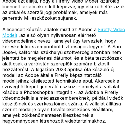
Adobe azt állítja, hogy a Firefly Video Model kizárólag
licencelt tartalmakon lett képezve, így elkerülhetők azok
az etikai és szerzői jogi problémák, amelyek más
generatív MI-eszközöket sújtanak.
A licencelt képzési adatok miatt az Adobe a
Firefly Video
Modelt
„az első olyan nyilvánosan elérhető
videomodellnek nevezi, amelyet úgy terveztek, hogy
kereskedelmi szempontból biztonságos legyen”. A San
Jose-i, kaliforniai székhelyű szoftvercég azonban nem
jelentett be megjelenési dátumot, és a béta tesztidőszak
alatt csak a várólistán szereplők számára biztosít
hozzáférést. A legalább 2023 áprilisa óta készülő új
modell az Adobe által a Firefly képszintetizáló
modelljeihez kifejlesztett technikákra épül. Akárcsak a
szövegből képet generáló eszközt - amelyet a vállalat
később a Photoshopba integrált -, az Adobe a Firefly
videomodellt is a médiaszakembereknek, például videók
készítőinek és szerkesztőinek szánja. A vállalat állítása
szerint modellje olyan felvételeket képes előállítani,
amelyek zökkenőmentesen illeszkednek a
hagyományosan létrehozott videótartalmakhoz.