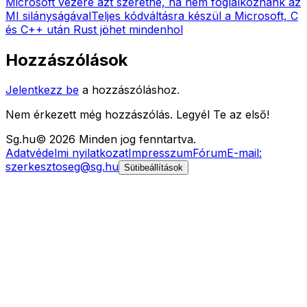
Microsoft vezére azt szeretné, ha nem foglalkoznánk az
MI silányságával
Teljes kódváltásra készül a Microsoft, C
és C++ után Rust jöhet mindenhol
Hozzászólások
Jelentkezz be
a hozzászóláshoz.
Nem érkezett még hozzászólás. Legyél Te az első!
Sg
.hu
©
2026
Minden jog fenntartva.
Adatvédelmi nyilatkozat
Impresszum
Fórum
E-mail:
szerkesztoseg@sg.hu
Sütibeállítások