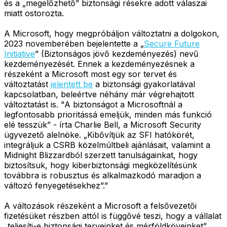
és a „megelőzhető” biztonsági résekre adott válaszai
miatt ostorozta.
A Microsoft, hogy megpróbáljon változtatni a dolgokon,
2023 novemberében bejelentette a „
Secure Future
Initiative
” (Biztonságos jövő kezdeményezés) nevű
kezdeményezését. Ennek a kezdeményezésnek a
részeként a Microsoft most egy sor tervet és
változtatást
jelentett be
a biztonsági gyakorlatával
kapcsolatban, beleértve néhány már végrehajtott
változtatást is. "A biztonságot a Microsoftnál a
legfontosabb prioritássá emeljük, minden más funkció
elé tesszük” - írta Charlie Bell, a Microsoft Security
ügyvezető alelnöke. „Kibővítjük az SFI hatókörét,
integráljuk a CSRB közelmúltbeli ajánlásait, valamint a
Midnight Blizzardból szerzett tanulságainkat, hogy
biztosítsuk, hogy kiberbiztonsági megközelítésünk
továbbra is robusztus és alkalmazkodó maradjon a
változó fenyegetésekhez”.”
A változások részeként a Microsoft a felsővezetői
fizetésüket részben attól is függővé teszi, hogy a vállalat
„teljesíti-e biztonsági terveinket és mérföldköveinket”,