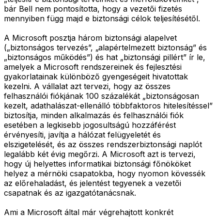
bár Bell nem pontosította, hogy a vezetői fizetés
mennyiben függ majd e biztonsági célok teljesítésétől.
A Microsoft posztja három biztonsági alapelvet
(„biztonságos tervezés”, „alapértelmezett biztonság” és
„biztonságos működés”) és hat „biztonsági pillért” ír le,
amelyek a Microsoft rendszereinek és fejlesztési
gyakorlatainak különböző gyengeségeit hivatottak
kezelni. A vállalat azt tervezi, hogy az összes
felhasználói fiókjának 100 százalékát „biztonságosan
kezelt, adathalászat-ellenálló többfaktoros hitelesítéssel”
biztosítja, minden alkalmazás és felhasználói fiók
esetében a legkisebb jogosultságú hozzáférést
érvényesíti, javítja a hálózat felügyeletét és
elszigetelését, és az összes rendszerbiztonsági naplót
legalább két évig megőrzi. A Microsoft azt is tervezi,
hogy új helyettes informatikai biztonsági főnököket
helyez a mérnöki csapatokba, hogy nyomon kövessék
az előrehaladást, és jelentést tegyenek a vezetői
csapatnak és az igazgatótanácsnak.
Ami a Microsoft által már végrehajtott konkrét