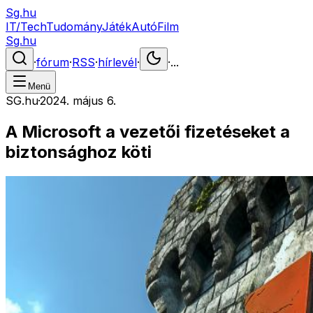
Sg.hu
IT/Tech
Tudomány
Játék
Autó
Film
Sg.hu
·
fórum
·
RSS
·
hírlevél
·
·
...
Menü
SG.hu
·
2024. május 6.
A Microsoft a vezetői fizetéseket a
biztonsághoz köti