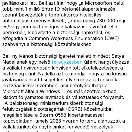
javításokat illeti, Bell azt írja, hogy „a Microsofton belül
több mint 1 millió Entra ID bérlőnél alapértelmezés
szerint bevezették a többfaktoros hitelesítés
automatikus érvényesítését”, „a mai napig 730 000 régi
és/vagy nem biztonságos alkalmazást távolított el a
bérlőknél”, kibővítette a biztonsági naplózást, és
elfogadta a Common Weakness Enumeration (CWE)
szabványt a biztonsági közzétételekhez.
Bell nyilvános biztonsági ígéretei mellett mindezt Satya
Nadellának egy belső
feljegyzésben
újfent hangsúlyozza
a vállalat nyilvánosan kinyilvánított elkötelezettségét a
biztonság iránt. Nadella azt is mondja, hogy a biztonság
javításának elsőbbséget kell élveznie az új funkciók
hozzáadásával szemben, ami befolyásolhatja a
Microsoft által a Windows 11 és más szoftverekhez
kiadott folyamatos javítások és változtatások folyamát.
"A belbiztonsági minisztérium kiberbiztonsági
felülvizsgálati bizottságának (CSRB) közelmúltbeli
megállapításai a Storm-0558 kibertámadással
kapcsolatban, amely 2023 nyarán történt, aláhúzzák a
vállalatunkat és ügyfeleinket fenyegető veszélyek