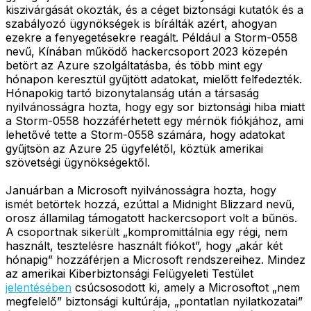
kiszivárgását okozták, és a céget biztonsági kutatók és a
szabályozó ügynökségek is bírálták azért, ahogyan
ezekre a fenyegetésekre reagált. Például a Storm-0558
nevű, Kínában működő hackercsoport 2023 közepén
betört az Azure szolgáltatásba, és több mint egy
hónapon keresztül gyűjtött adatokat, mielőtt felfedezték.
Hónapokig tartó bizonytalanság után a társaság
nyilvánosságra hozta, hogy egy sor biztonsági hiba miatt
a Storm-0558 hozzáférhetett egy mérnök fiókjához, ami
lehetővé tette a Storm-0558 számára, hogy adatokat
gyűjtsön az Azure 25 ügyfelétől, köztük amerikai
szövetségi ügynökségektől.
Januárban a Microsoft nyilvánosságra hozta, hogy
ismét betörtek hozzá, ezúttal a Midnight Blizzard nevű,
orosz államilag támogatott hackercsoport volt a bűnös.
A csoportnak sikerült „kompromittálnia egy régi, nem
használt, tesztelésre használt fiókot”, hogy „akár két
hónapig” hozzáférjen a Microsoft rendszereihez. Mindez
az amerikai Kiberbiztonsági Felügyeleti Testület
jelentésében
csúcsosodott ki, amely a Microsoftot „nem
megfelelő” biztonsági kultúrája, „pontatlan nyilatkozatai”