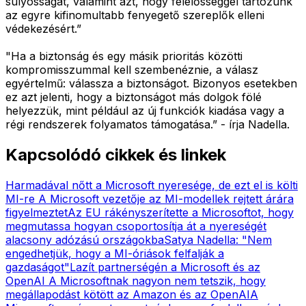
súlyosságát, valamint azt, hogy felelősséggel tartozunk
az egyre kifinomultabb fenyegető szereplők elleni
védekezésért.”
"Ha a biztonság és egy másik prioritás közötti
kompromisszummal kell szembenéznie, a válasz
egyértelmű: válassza a biztonságot. Bizonyos esetekben
ez azt jelenti, hogy a biztonságot más dolgok fölé
helyezzük, mint például az új funkciók kiadása vagy a
régi rendszerek folyamatos támogatása.” - írja Nadella.
Kapcsolódó cikkek és linkek
Harmadával nőtt a Microsoft nyeresége, de ezt el is költi
MI-re
A Microsoft vezetője az MI-modellek rejtett árára
figyelmeztet
Az EU rákényszerítette a Microsoftot, hogy
megmutassa hogyan csoportosítja át a nyereségét
alacsony adózású országokba
Satya Nadella: "Nem
engedhetjük, hogy a MI-óriások felfalják a
gazdaságot"
Lazít partnerségén a Microsoft és az
OpenAI
A Microsoftnak nagyon nem tetszik, hogy
megállapodást kötött az Amazon és az OpenAI
A