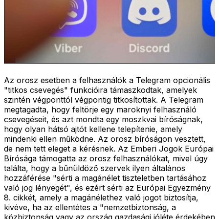
Az orosz esetben a felhasználók a Telegram opcionális
"titkos csevegés" funkcióira támaszkodtak, amelyek
szintén végponttól végpontig titkosítottak. A Telegram
megtagadta, hogy feltörje egy maroknyi felhasználó
csevegéseit, és azt mondta egy moszkvai bíróságnak,
hogy olyan hátsó ajtót kellene telepítenie, amely
mindenki ellen működne. Az orosz bíróságon vesztett,
de nem tett eleget a kérésnek. Az Emberi Jogok Európai
Bírósága támogatta az orosz felhasználókat, mivel úgy
találta, hogy a bűnüldöző szervek ilyen általános
hozzáférése "sérti a magánélet tiszteletben tartásához
való jog lényegét", és ezért sérti az Európai Egyezmény
8. cikkét, amely a magánélethez való jogot biztosítja,
kivéve, ha az ellentétes a "nemzetbiztonság, a
közbiztonság vagy az ország gazdasági jóléte érdekében