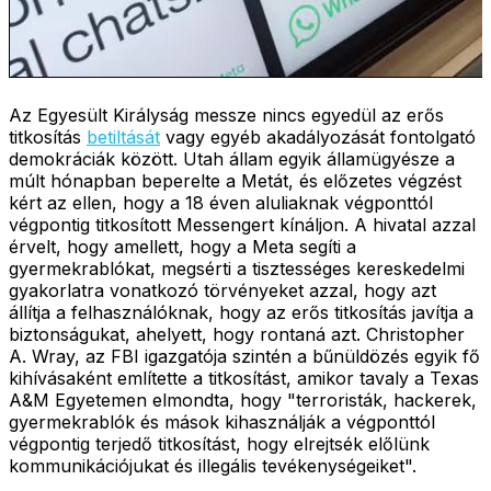
Az Egyesült Királyság messze nincs egyedül az erős
titkosítás
betiltását
vagy egyéb akadályozását fontolgató
demokráciák között. Utah állam egyik államügyésze a
múlt hónapban beperelte a Metát, és előzetes végzést
kért az ellen, hogy a 18 éven aluliaknak végponttól
végpontig titkosított Messengert kínáljon. A hivatal azzal
érvelt, hogy amellett, hogy a Meta segíti a
gyermekrablókat, megsérti a tisztességes kereskedelmi
gyakorlatra vonatkozó törvényeket azzal, hogy azt
állítja a felhasználóknak, hogy az erős titkosítás javítja a
biztonságukat, ahelyett, hogy rontaná azt. Christopher
A. Wray, az FBI igazgatója szintén a bűnüldözés egyik fő
kihívásaként említette a titkosítást, amikor tavaly a Texas
A&M Egyetemen elmondta, hogy "terroristák, hackerek,
gyermekrablók és mások kihasználják a végponttól
végpontig terjedő titkosítást, hogy elrejtsék előlünk
kommunikációjukat és illegális tevékenységeiket".