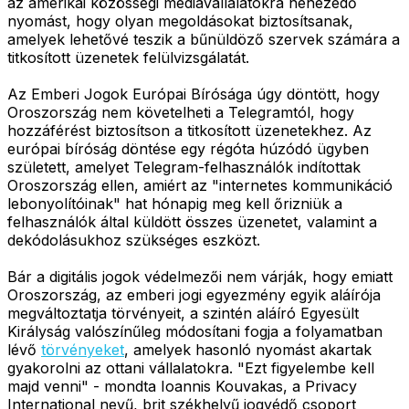
az amerikai közösségi médiavállalatokra nehezedő
nyomást, hogy olyan megoldásokat biztosítsanak,
amelyek lehetővé teszik a bűnüldöző szervek számára a
titkosított üzenetek felülvizsgálatát.
Az Emberi Jogok Európai Bírósága úgy döntött, hogy
Oroszország nem követelheti a Telegramtól, hogy
hozzáférést biztosítson a titkosított üzenetekhez. Az
európai bíróság döntése egy régóta húzódó ügyben
született, amelyet Telegram-felhasználók indítottak
Oroszország ellen, amiért az "internetes kommunikáció
lebonyolítóinak" hat hónapig meg kell őrizniük a
felhasználók által küldött összes üzenetet, valamint a
dekódolásukhoz szükséges eszközt.
Bár a digitális jogok védelmezői nem várják, hogy emiatt
Oroszország, az emberi jogi egyezmény egyik aláírója
megváltoztatja törvényeit, a szintén aláíró Egyesült
Királyság valószínűleg módosítani fogja a folyamatban
lévő
törvényeket
, amelyek hasonló nyomást akartak
gyakorolni az ottani vállalatokra. "Ezt figyelembe kell
majd venni" - mondta Ioannis Kouvakas, a Privacy
International nevű, brit székhelyű jogvédő csoport