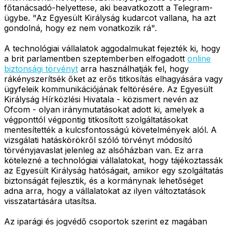
főtanácsadó-helyettese, aki beavatkozott a Telegram-
ügybe. "Az Egyesült Királyság kudarcot vallana, ha azt
gondolná, hogy ez nem vonatkozik rá".
A technológiai vállalatok aggodalmukat fejezték ki, hogy
a brit parlamentben szeptemberben elfogadott
online
biztonsági törvényt
arra használhatják fel, hogy
rákényszerítsék őket az erős titkosítás elhagyására vagy
ügyfeleik kommunikációjának feltörésére. Az Egyesült
Királyság Hírközlési Hivatala - közismert nevén az
Ofcom - olyan iránymutatásokat adott ki, amelyek a
végponttól végpontig titkosított szolgáltatásokat
mentesítették a kulcsfontosságú követelmények alól. A
vizsgálati hatáskörökről szóló törvényt módosító
törvényjavaslat jelenleg az alsóházban van. Ez arra
kötelezné a technológiai vállalatokat, hogy tájékoztassák
az Egyesült Királyság hatóságait, amikor egy szolgáltatás
biztonságát fejlesztik, és a kormánynak lehetőséget
adna arra, hogy a vállalatokat az ilyen változtatások
visszatartására utasítsa.
Az iparági és jogvédő csoportok szerint ez magában