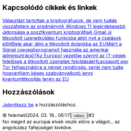
Kapcsolódó cikkek és linkek
Választást tartottak a kriptográfusok, de nem tudják
visszafejteni az eredményt
A Windows 11 legérdekesebb
újdonsága a posztkvantum kriptográfia
A Gmail új
titkosított üzenetküldési funkciója ajtót nyit a csalások
előtt
Bele akar látni a titkosított dolgokba az EU
Miért a
Signal csevegőprogramot használja az amerikai
adminisztráció?
Az Europol vezetője szerint az IT-cégek
felelősek a titkosított üzenetek feloldásáért
Lecsapott egy
Tor felhasználóra a német rendőrség, senki nem tudja
hogyan
Nem képes szabványalkotó lenni
kvantumtitkosítás terén az EU
Hozzászólások
Jelentkezz be
a hozzászóláshoz.
©
felemelõ
2024. 03. 18.
.
06:17
|
|
#
3
válasz
No megint az europai elvek viszik előre a világot... az
angolszász fafejüséget kivédve.