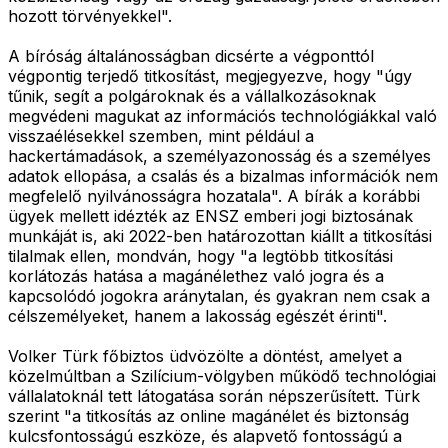
hozott törvényekkel".
A bíróság általánosságban dicsérte a végponttól
végpontig terjedő titkosítást, megjegyezve, hogy "úgy
tűnik, segít a polgároknak és a vállalkozásoknak
megvédeni magukat az információs technológiákkal való
visszaélésekkel szemben, mint például a
hackertámadások, a személyazonosság és a személyes
adatok ellopása, a csalás és a bizalmas információk nem
megfelelő nyilvánosságra hozatala". A bírák a korábbi
ügyek mellett idézték az ENSZ emberi jogi biztosának
munkáját is, aki 2022-ben határozottan kiállt a titkosítási
tilalmak ellen, mondván, hogy "a legtöbb titkosítási
korlátozás hatása a magánélethez való jogra és a
kapcsolódó jogokra aránytalan, és gyakran nem csak a
célszemélyeket, hanem a lakosság egészét érinti".
Volker Türk főbiztos üdvözölte a döntést, amelyet a
közelmúltban a Szilícium-völgyben működő technológiai
vállalatoknál tett látogatása során népszerűsített. Türk
szerint "a titkosítás az online magánélet és biztonság
kulcsfontosságú eszköze, és alapvető fontosságú a