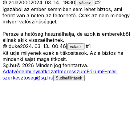
©
zola2000
2024. 03. 14.
.
19:30
|
|
#
2
válasz
Igazából az ember semmiben sem lehet biztos, ami
fennt van a neten az feltörhető. Csak az nem mindegy
milyen valószínűséggel.
Persze a hatóság használhatja, de azok is emberekből
állnak akik visszaélhetnek.
©
duke
2024. 03. 13.
.
00:46
|
|
#
1
válasz
Kit udja milyenek ezek a titikositasok. Az a biztos ha
mindenki sajat maga titkosit.
Sg
.hu
©
2026
Minden jog fenntartva.
Adatvédelmi nyilatkozat
Impresszum
Fórum
E-mail:
szerkesztoseg@sg.hu
Sütibeállítások