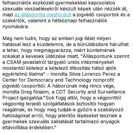
felhasználók eszközeit gyermekekkel kapcsolatos
szexuális visszaélésekről készült képek után nézzék át,
majd
az álláspontja megfordult
a jogvédő csoportok és a
szakértők, valamint a hétköznapi felhasználók
nyomására.
Még nem tudni, hogy az emberi jogi ítélet milyen
hatással lesz a küzdelemre, de a bűnüldözésre hárulhat
a teher, hogy megmagyarázza, miért büntetnének
sokakat a kevesek üldözése miatt. "Álláspontunk szerint
a CSAM-javaslatról tárgyaló uniós intézményeket
mostantól kötelezi a kötelező titkosítási hátsó ajtók
egyértelmű tilalma" - mondta Silvia Lorenzo Perez a
Center for Democracy and Technology nonprofit
jogvédő csoporttól. A háborúnak még nincs vége,
mondta Greg Nojeim, a CDT Security and Surveillance
Project igazgatója."Sok függ attól, hogy a végponttól
végpontig terjedő szolgáltatások biztosítói hogyan
reagálnak, és hogy meg tudják-e győzni a szabályozó
hatóságokat arról, hogy jelentős lépéseket tesznek a
gyermekek szexuális zaklatását tartalmazó anyagok
eltávolítása érdekében."