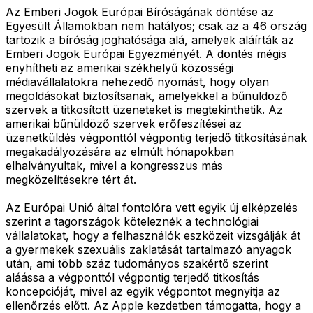
Az Emberi Jogok Európai Bíróságának döntése az
Egyesült Államokban nem hatályos; csak az a 46 ország
tartozik a bíróság joghatósága alá, amelyek aláírták az
Emberi Jogok Európai Egyezményét. A döntés mégis
enyhítheti az amerikai székhelyű közösségi
médiavállalatokra nehezedő nyomást, hogy olyan
megoldásokat biztosítsanak, amelyekkel a bűnüldöző
szervek a titkosított üzeneteket is megtekinthetik. Az
amerikai bűnüldöző szervek erőfeszítései az
üzenetküldés végponttól végpontig terjedő titkosításának
megakadályozására az elmúlt hónapokban
elhalványultak, mivel a kongresszus más
megközelítésekre tért át.
Az Európai Unió által fontolóra vett egyik új elképzelés
szerint a tagországok köteleznék a technológiai
vállalatokat, hogy a felhasználók eszközeit vizsgálják át
a gyermekek szexuális zaklatását tartalmazó anyagok
után, ami több száz tudományos szakértő szerint
aláássa a végponttól végpontig terjedő titkosítás
koncepcióját, mivel az egyik végpontot megnyitja az
ellenőrzés előtt. Az Apple kezdetben támogatta, hogy a