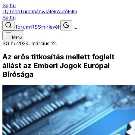
Sg.hu
IT/Tech
Tudomány
Játék
Autó
Film
Sg.hu
·
fórum
·
RSS
·
hírlevél
·
·
...
Menü
SG.hu
·
2024. március 12.
Az erős titkosítás mellett foglalt
állást az Emberi Jogok Európai
Bírósága