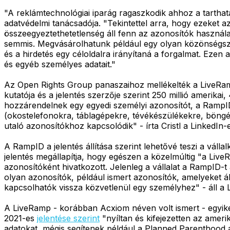
"A reklámtechnológiai iparág ragaszkodik ahhoz a tartha
adatvédelmi tanácsadója. "Tekintettel arra, hogy ezeket 
összeegyeztethetetlenség áll fenn az azonosítók használat
semmis. Megvásárolhatunk például egy olyan közönségszeg
és a hirdetés egy céloldalra irányítaná a forgalmat. Ezen 
és egyéb személyes adatait."
Az Open Rights Group panaszaihoz mellékelték a LiveRa
kutatója és a jelentés szerzője szerint 250 millió amerikai
hozzárendelnek egy egyedi személyi azonosítót, a RampI
(okostelefonokra, táblagépekre, tévékészülékekre, böngész
utaló azonosítókhoz kapcsolódik" - írta Cristl a LinkedIn
A RampID a jelentés állítása szerint lehetővé teszi a vál
jelentés megállapítja, hogy egészen a közelmúltig "a Live
azonosítóként hivatkozott. Jelenleg a vállalat a RampID-
olyan azonosítók, például ismert azonosítók, amelyeket 
kapcsolhatók vissza közvetlenül egy személyhez" - áll 
A LiveRamp - korábban Acxiom néven volt ismert - egyik
2021-es
jelentése szerint
"nyíltan és kifejezetten az ameri
adatokat, mégis segítenek például a Planned Parenthood a