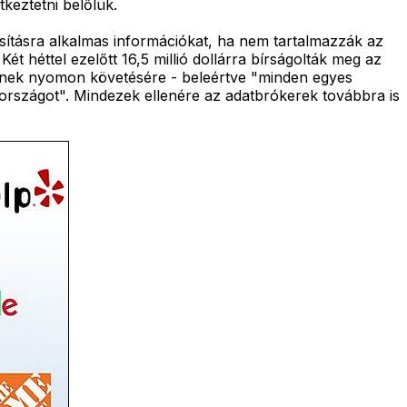
tkeztetni belőlük.
ításra alkalmas információkat, ha nem tartalmazzák az
ét héttel ezelőtt 16,5 millió dollárra bírságolták meg az
égének nyomon követésére - beleértve "minden egyes
 országot". Mindezek ellenére az adatbrókerek továbbra is