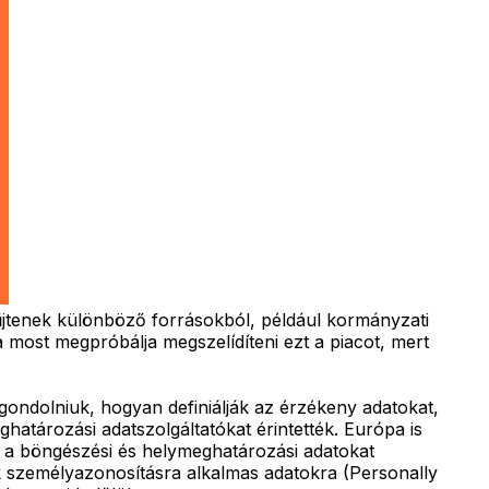
űjtenek különböző forrásokból, például kormányzati
most megpróbálja megszelídíteni ezt a piacot, mert
 gondolniuk, hogyan definiálják az érzékeny adatokat,
határozási adatszolgáltatókat érintették. Európa is
y a böngészési és helymeghatározási adatokat
ek személyazonosításra alkalmas adatokra (Personally