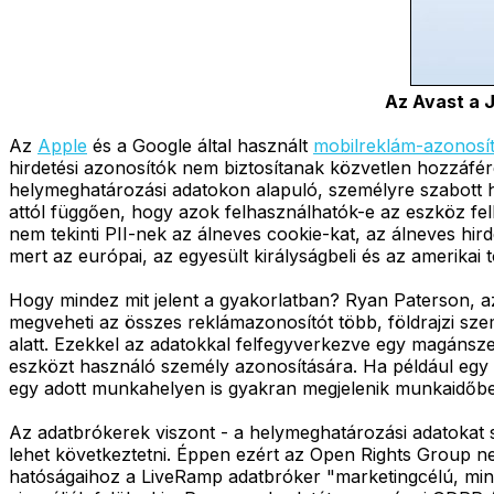
Az Avast a J
Az
Apple
és a Google által használt
mobilreklám-azonosí
hirdetési azonosítók nem biztosítanak közvetlen hozzáfér
helymeghatározási adatokon alapuló, személyre szabott hi
attól függően, hogy azok felhasználhatók-e az eszköz fe
nem tekinti PII-nek az álneves cookie-kat, az álneves hir
mert az európai, az egyesült királyságbeli és az amerik
Hogy mindez mit jelent a gyakorlatban? Ryan Paterson, 
megveheti az összes reklámazonosítót több, földrajzi sze
alatt. Ezekkel az adatokkal felfegyverkezve egy magánsz
eszközt használó személy azonosítására. Ha például egy a
egy adott munkahelyen is gyakran megjelenik munkaidőben
Az adatbrókerek viszont - a helymeghatározási adatokat s
lehet következtetni. Éppen ezért az Open Rights Group ne
hatóságaihoz a LiveRamp adatbróker "marketingcélú, mind