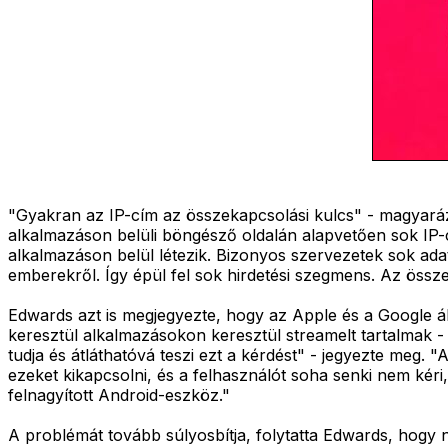
"Gyakran az IP-cím az összekapcsolási kulcs" - magyaráz
alkalmazáson belüli böngésző oldalán alapvetően sok IP
alkalmazáson belül létezik. Bizonyos szervezetek sok ada
emberekről. Így épül fel sok hirdetési szegmens. Az összes 
Edwards azt is megjegyezte, hogy az Apple és a Google á
keresztül alkalmazásokon keresztül streamelt tartalmak - 
tudja és átláthatóvá teszi ezt a kérdést" - jegyezte meg.
ezeket kikapcsolni, és a felhasználót soha senki nem kér
felnagyított Android-eszköz."
A problémát tovább súlyosbítja, folytatta Edwards, hogy 