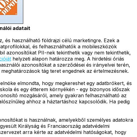
nálói adatait
sz, és használható földrajzi célú marketingre. Ezek a
datprofilokkal, és felhasználhatók a mobileszközök
l azonosítókat PII-nek tekinthetik vagy nem tekinthetik,
cióját
helyzeti alapon határozza meg. A hirdetési óriás
asználói azonosítókat a szerződései és irányelvei terén,
 a meghatározások tág teret engednek az értelmezésnek.
 elnöke elmondta, hogy megkereshet egy adatbrókert, és
 iskola és egy étterem környékén - egy bizonyos időszak
azonosító mozgásáról, amely gyakran felhasználható az
alószínűleg ahhoz a háztartáshoz kapcsolódik. Ha pedig
zonosítókat is használnak, amelyekből személyes adatokra
Egyesült Királyság és Franciaország adatvédelmi
szervezet arra kérte az adatvédelmi hatóságokat, hogy