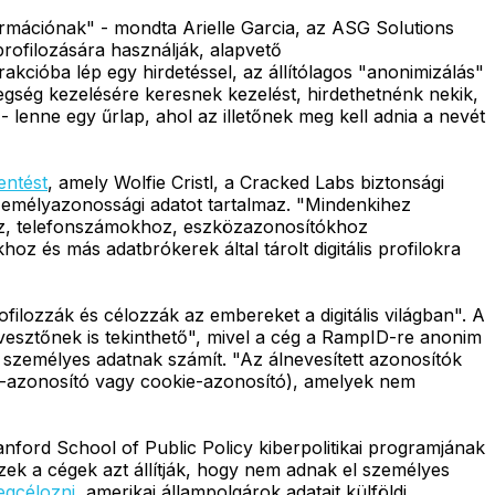
ormációnak" - mondta Arielle Garcia, az ASG Solutions
rofilozására használják, alapvető
akcióba lép egy hirdetéssel, az állítólagos "anonimizálás"
gség kezelésére keresnek kezelést, hirdethetnénk nekik,
- lenne egy űrlap, ahol az illetőnek meg kell adnia a nevét
lentést
, amely Wolfie Cristl, a Cracked Labs biztonsági
gi személyazonossági adatot tartalmaz. "Mindenkihez
ez, telefonszámokhoz, eszközazonosítókhoz
z és más adatbrókerek által tárolt digitális profilokra
filozzák és célozzák az embereket a digitális világban". A
évesztőnek is tekinthető", mivel a cég a RampID-re anonim
 személyes adatnak számít. "Az álnevesített azonosítók
öz-azonosító vagy cookie-azonosító), amelyek nem
ord School of Public Policy kiberpolitikai programjának
 Ezek a cégek azt állítják, hogy nem adnak el személyes
gcélozni
, amerikai állampolgárok adatait külföldi