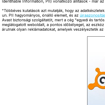
Identifiable Information, PII) vonatkozó állítások - már a
"Többéves kutatások azt mutatják, hogy az adatkészletek
un. PII hagyományos, önálló elemeit, és az
újraazonosítá
Avast biztonsági szolgáltatót, mert a cég "egyedi és ta
meglátogatott weboldalt, a pontos időbélyeget, az eszköz
árulnak olyan reklámadatokat, amelyek veszélyeztetik az