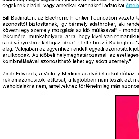
cégeknek eladni, vagy amerikai katonákról adatokat
érték
Bill Budington, az Electronic Frontier Foundation vezető
azonosítót biztosítanak, így bármely adatbróker, aki ren
követni egy személy mozgását az idő múlásával" - mondta
lakcímére, munkahelyére, arra, hogy kivel van romantiku
szabványokhoz kell igazodnia" - tette hozzá Budington. 
elég. Valójában az egyénhez rendelt egyedi azonosítók jo
árulkodóak. Az időbeli helymeghatározással, az esetlege
kombinálásával azonosítható lehet egy adott személy."
Zach Edwards, a Victory Medium adatvédelmi kutatóház bi
reklámazonosítók letiltását, a legtöbben nem teszik ezt 
weboldalakra nem, amelyekhez történelmileg más azonosí