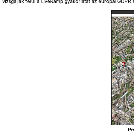
vizsgálják felül a LiveRamp gyakorlatát az európai GDPR é
Pé