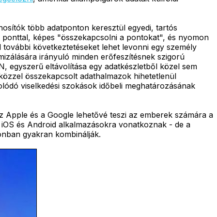
nosítók több adatponton keresztül egyedi, tartós
si ponttal, képes "összekapcsolni a pontokat", és nyomon
 további következtetéseket lehet levonni egy személy
mizálására irányuló minden erőfeszítésnek szigorú
, egyszerű eltávolítása egy adatkészletből közel sem
zközzel összekapcsolt adathalmazok hihetetlenül
olódó viselkedési szokások időbeli meghatározásának
z Apple és a Google lehetővé teszi az emberek számára a
ív iOS és Android alkalmazásokra vonatkoznak - de a
onban gyakran kombinálják.