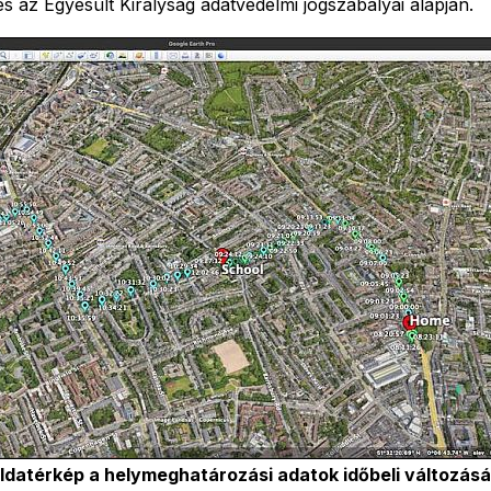
s az Egyesült Királyság adatvédelmi jogszabályai alapján.
ldatérkép a helymeghatározási adatok időbeli változásá