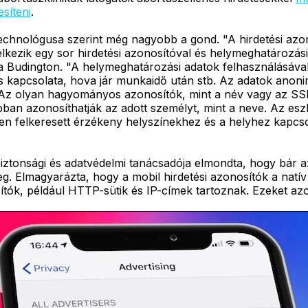
esíteni
.
 technológusa szerint még nagyobb a gond. "A hirdetési azo
delkezik egy sor hirdetési azonosítóval és helymeghatározá
 Budington. "A helymeghatározási adatok felhasználásával
s kapcsolata, hova jár munkaidő után stb. Az adatok anoni
"Az olyan hagyományos azonosítók, mint a név vagy az SSN
bban azonosíthatják az adott személyt, mint a neve. Az es
sen felkeresett érzékeny helyszínekhez és a helyhez kapcs
ztonsági és adatvédelmi tanácsadója elmondta, hogy bár a
meg. Elmagyarázta, hogy a mobil hirdetési azonosítók a nat
tók, például HTTP-sütik és IP-címek tartoznak. Ezeket az