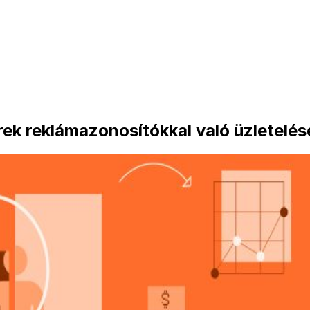
rek reklámazonosítókkal való üzletelés