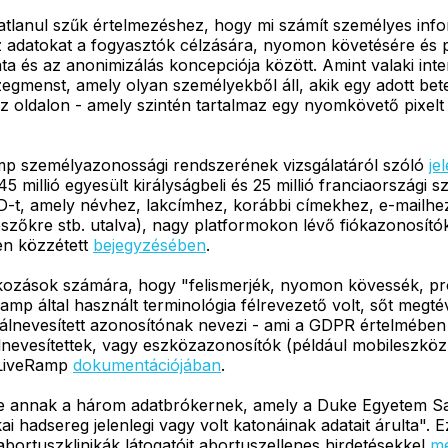
tatlanul szűk értelmezéshez, hogy mi számít személyes inf
az adatokat a fogyasztók célzására, nyomon követésére és p
a és az anonimizálás koncepciója között. Amint valaki inter
menst, amely olyan személyekből áll, akik egy adott bete
az oldalon - amely szintén tartalmaz egy nyomkövető pixelt 
mp személyazonossági rendszerének vizsgálatáról szóló
je
, 45 millió egyesült királyságbeli és 25 millió franciaorszá
D-t, amely névhez, lakcímhez, korábbi címekhez, e-mailh
őkre stb. utalva), nagy platformokon lévő fiókazonosítókho
-en közzétett
bejegyzésében
.
lalkozások számára, hogy "felismerjék, nyomon kövessék, pro
Ramp által használt terminológia félrevezető volt, sőt megt
t álnevesített azonosítónak nevezi - ami a GDPR értelmében
álnevesítettek, vagy eszközazonosítók (például mobileszk
a LiveRamp
dokumentációjában
.
e annak a három adatbrókernek, amely a Duke Egyetem Sanf
kai hadsereg jelenlegi vagy volt katonáinak adatait árulta".
bortuszklinikák látogatóit abortuszellenes hirdetésekkel
me