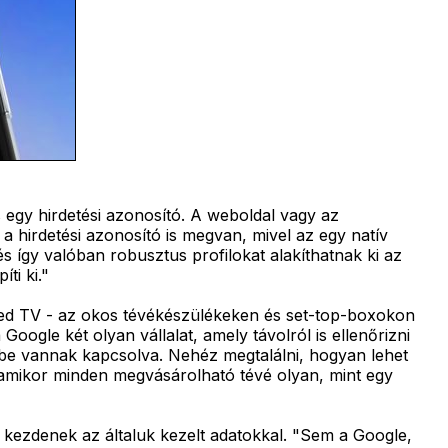
egy hirdetési azonosító. A weboldal vagy az
 hirdetési azonosító is megvan, mivel az egy natív
s így valóban robusztus profilokat alakíthatnak ki az
ti ki."
cted TV - az okos tévékészülékeken és set-top-boxokon
ogle két olyan vállalat, amely távolról is ellenőrizni
nt be vannak kapcsolva. Nehéz megtalálni, hogyan lehet
, amikor minden megvásárolható tévé olyan, mint egy
 kezdenek az általuk kezelt adatokkal. "Sem a Google,