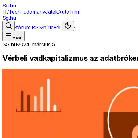
Sg.hu
IT/Tech
Tudomány
Játék
Autó
Film
Sg.hu
·
fórum
·
RSS
·
hírlevél
·
·
...
Menü
SG.hu
·
2024. március 5.
Vérbeli vadkapitalizmus az adatbróke