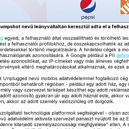
umpshot nevű leányvállaltán keresztül adta el a felhasz
tó
egyedi, a felhasználó által visszaállítható és törölhető le
ést a felhasználói profilokhoz, de összekapcsolhatók az a
rdetésekkel történő megcélzására. A hirdetési cégek a mobi
lhasználójának azonosítására. A Google például a PII
definí
detési azonosítókat, az IP-címeket vagy más álneves végfelh
ai törvények eltérő meghatározásokat alkalmaznak, és ezek
az Unplugged nevű mobilos adatvédelemmel foglalkozó cég
mpontból behatárolt régióban - például egy adott ház, egy
emély vagy szervezet térképet készíthet egy adott reklám
dott azonosító gyakran jár egy adott háznál este, akkor v
, akkor az adott személy valószínűleg ott dolgozik.
zolgáltató technológiai platformok segítségével - olyan a
vű adatvédelmi aktivista szervezet panaszt nyújtott be az 
enre kiterjedő személyazonossági megfigyelése" ellen. A 