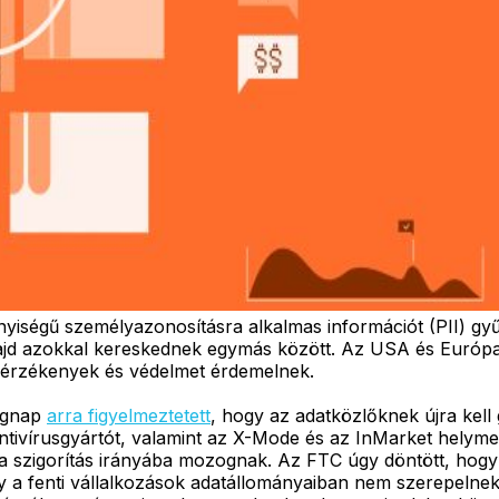
yiségű személyazonosításra alkalmas információt (PII) gy
majd azokkal kereskednek egymás között. Az USA és Európa 
k érzékenyek és védelmet érdemelnek.
tegnap
arra figyelmeztetett
, hogy az adatközlőknek újra kell
ntivírusgyártót, valamint az X-Mode és az InMarket helymeg
e a szigorítás irányába mozognak. Az FTC úgy döntött, hog
ogy a fenti vállalkozások adatállományaiban nem szerepeln