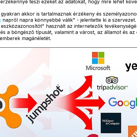
z érzékennyé teszi ezeket az adatokat, hogy mire lehet köve
 gyakran akkor is tartalmaznak érzékeny és személyazonos
s
napról napra könnyebbé válik" - jelentette ki a szervezet. K
rtós eszközazonosítót" használt az internetezők tevékenys
 és a böngésző típusát, valamint a várost, az államot és az
 emberek magánéletét.