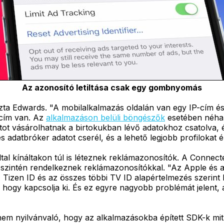
Az azonosító letiltása csak egy gombnyomás
ta Edwards. "A mobilalkalmazás oldalán van egy IP-cím és 
-cím van. Az
alkalmazáson belüli böngészők
esetében néha a
tot vásárolhatnak a birtokukban lévő adatokhoz csatolva, é
adatbróker adatot cserél, és a lehető legjobb profilokat épí
ltal kínáltakon túl is léteznek reklámazonosítók. A Conne
szintén rendelkeznek reklámazonosítókkal. "Az Apple és a Go
 "A Tizen ID és az összes többi TV ID alapértelmezés szeri
i, hogy kapcsolja ki. És ez egyre nagyobb problémát jelent
nem nyilvánvaló, hogy az alkalmazásokba épített SDK-k mit