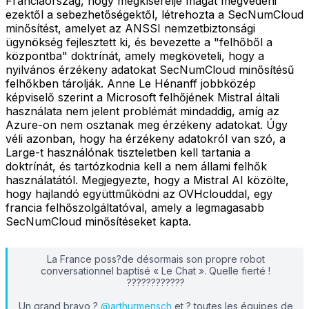
Franciaország, hogy megkísérelje magát megvédeni
ezektől a sebezhetőségektől, létrehozta a SecNumCloud
minősítést, amelyet az ANSSI nemzetbiztonsági
ügynökség fejlesztett ki, és bevezette a "felhőből a
központba" doktrínát, amely megköveteli, hogy a
nyilvános érzékeny adatokat SecNumCloud minősítésű
felhőkben tárolják. Anne Le Hénanff jobbközép
képviselő szerint a Microsoft felhőjének Mistral általi
használata nem jelent problémát mindaddig, amíg az
Azure-on nem osztanak meg érzékeny adatokat. Úgy
véli azonban, hogy ha érzékeny adatokról van szó, a
Large-t használónak tiszteletben kell tartania a
doktrínát, és tartózkodnia kell a nem állami felhők
használatától. Megjegyezte, hogy a Mistral AI közölte,
hogy hajlandó együttműködni az OVHclouddal, egy
francia felhőszolgáltatóval, amely a legmagasabb
SecNumCloud minősítéseket kapta.
La France poss?de désormais son propre robot
conversationnel baptisé « Le Chat ». Quelle fierté !
????????????
Un grand bravo ?
@arthurmensch
et ? toutes les équipes de