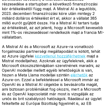
részesedése a startupban a következő finanszírozási
kör értékelésétől függ majd. A Mistral AI a legutóbbi,
2023. decemberi finanszírozási köre után mintegy 2
milliárd dolláros értékelést ért el, akkor a vállalat 385
millió eurót gyűjtött össze. Ha a Mistral AI tartani tudja
az értékelését, az azt jelenti, hogy a Microsoft kevesebb
mint 1%-os részesedéssel rendelkezik majd a francia MI-
vállalatban.
A Mistral AI és a Microsoft az Azure-ra vonatkozó
forgalmazási partnerségi megállapodást is kötött, tehát
az Azure ügyfelei
közvetlenül hozzáférhetnek
majd a
Mistral modelljeihez. Azoknak az ügyfeleknek, akik a
Microsoft ökoszisztémájában szeretnének maradni, az
OpenAI modelljei mellett egyéb lehetőségük is van,
hiszen a Meta Llama modelljei szintén
elérhetők
az
Azure-on. Ezzel a befektetéssel a Microsoft immár az
OpenAI és a Mistral AI cégekbe is bevásárolta magát,
ami biztosan problémákat fog okozni, mert a Microsoft
és az OpenAI kapcsolatát már most is vizsgálják az
uniós és brit szabályozó hatóságok. Ráadásul az ügylet
felkeltette az Európai Bizottság figyelmét is, az EB