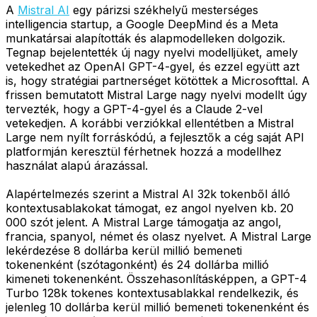
A
Mistral AI
egy párizsi székhelyű mesterséges
intelligencia startup, a Google DeepMind és a Meta
munkatársai alapították és alapmodelleken dolgozik.
Tegnap bejelentették új nagy nyelvi modelljüket, amely
vetekedhet az OpenAI GPT-4-gyel, és ezzel együtt azt
is, hogy stratégiai partnerséget kötöttek a Microsofttal. A
frissen bemutatott Mistral Large nagy nyelvi modellt úgy
tervezték, hogy a GPT-4-gyel és a Claude 2-vel
vetekedjen. A korábbi verziókkal ellentétben a Mistral
Large nem nyílt forráskódú, a fejlesztők a cég saját API
platformján keresztül férhetnek hozzá a modellhez
használat alapú árazással.
Alapértelmezés szerint a Mistral AI 32k tokenből álló
kontextusablakokat támogat, ez angol nyelven kb. 20
000 szót jelent. A Mistral Large támogatja az angol,
francia, spanyol, német és olasz nyelvet. A Mistral Large
lekérdezése 8 dollárba kerül millió bemeneti
tokenenként (szótagonként) és 24 dollárba millió
kimeneti tokenenként. Összehasonlításképpen, a GPT-4
Turbo 128k tokenes kontextusablakkal rendelkezik, és
jelenleg 10 dollárba kerül millió bemeneti tokenenként és