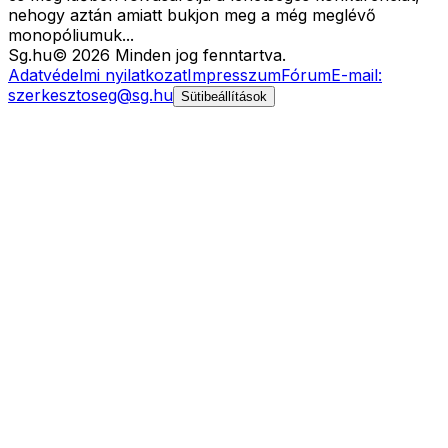
nehogy aztán amiatt bukjon meg a még meglévő
monopóliumuk...
Sg
.hu
©
2026
Minden jog fenntartva.
Adatvédelmi nyilatkozat
Impresszum
Fórum
E-mail:
szerkesztoseg@sg.hu
Sütibeállítások