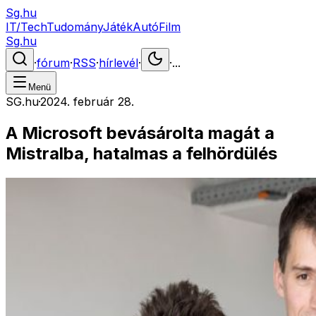
Sg.hu
IT/Tech
Tudomány
Játék
Autó
Film
Sg.hu
·
fórum
·
RSS
·
hírlevél
·
·
...
Menü
SG.hu
·
2024. február 28.
A Microsoft bevásárolta magát a
Mistralba, hatalmas a felhördülés