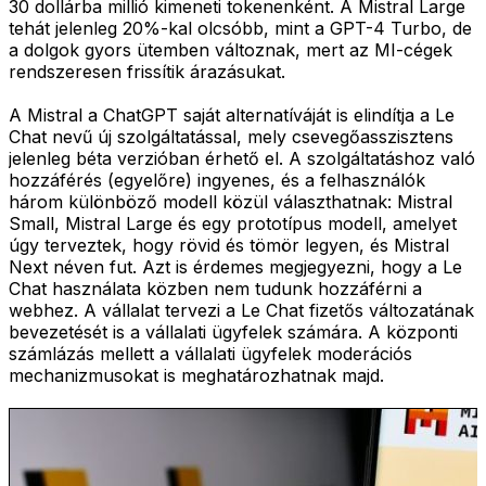
30 dollárba millió kimeneti tokenenként. A Mistral Large
tehát jelenleg 20%-kal olcsóbb, mint a GPT-4 Turbo, de
a dolgok gyors ütemben változnak, mert az MI-cégek
rendszeresen frissítik árazásukat.
A Mistral a ChatGPT saját alternatíváját is elindítja a Le
Chat nevű új szolgáltatással, mely csevegőasszisztens
jelenleg béta verzióban érhető el. A szolgáltatáshoz való
hozzáférés (egyelőre) ingyenes, és a felhasználók
három különböző modell közül választhatnak: Mistral
Small, Mistral Large és egy prototípus modell, amelyet
úgy terveztek, hogy rövid és tömör legyen, és Mistral
Next néven fut. Azt is érdemes megjegyezni, hogy a Le
Chat használata közben nem tudunk hozzáférni a
webhez. A vállalat tervezi a Le Chat fizetős változatának
bevezetését is a vállalati ügyfelek számára. A központi
számlázás mellett a vállalati ügyfelek moderációs
mechanizmusokat is meghatározhatnak majd.