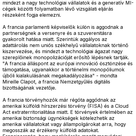
mindezt a nagy technológiai vállalatok és a generatív MI-
cégek közötti folyamatban lévő vizsgálati eljárás
részeként fogja elemezni.
A francia parlamenti képviselők külön is aggodnak a
partnerségnek a versenyre és a szuverenitásra
gyakorolt hatása miatt. Szerintük aggályos az
adattárolás nem uniós székhelyű vállalatoknak történő
kiszervezése, és mindezt a technológiai ágazat nagy
szereplőinek monopolizációját erősítő lépésnek tartják.
"A francia álláspont az európai innováció ösztönzése és
támogatása, ugyanakkor a történelmi monopóliumok
újbóli kialakulásának megakadályozása" - mondta
Mireille Clapot, a francia Nemzetgyűlés digitális
bizottságának vezetője.
A francia törvényhozók már régóta aggódnak az
amerikai külföldi hírszerzési törvény (FISA) és a Cloud
Act extraterritorialitása miatt. E törvények értelmében az
amerikai biztonsági ügynökségek kötelezhetik az
amerikai vállalatokat vagy állampolgárokat arra, hogy
megosszák az érzékeny külföldi adatokat.