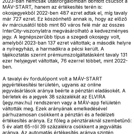
2023-ban nemcsak utasforgalomban döntött csúcsot a
MÁV-START, hanem az értékesítés terén is:
okosjegyekből 2022-ben 487 ezret adtak el, míg tavaly
már 727 ezret. Ez köszönhető annak is, hogy az előző
év márciusától több mint 80 város felé már az összes
InterCity-viszonylatra megvásárolható a kedvezményes
jegy. A legnépszerűbb típus a szegedi okosjegy volt,
amelyből 2023-ban 137 ezret váltottak; a második helyre
a nyíregyházi, a harmadikra a pécsi került. A
tájékoztatás szerint prémiumszolgáltatásként tavaly 131
ezer helyjegyet váltottak, 76 ezerrel többet, mint 2022-
ben.
A tavalyi év fordulópont volt a MÁV-START
jegyértékesítési területén, ugyanis az online
jegyvásárlások aránya beérte a pénztári eladásokét. A
bérletek és a jegyek 38 százalékát az ELVIRA
(jegy.mav.hu) rendszeren vagy a MÁV-app felületén
váltották meg. Ezek arányának emelkedésével
párhuzamosan csökkent a pénztári és a fedélzeti
értékesítés aránya. Ez főleg a pénztáraknál szembetűnő:
5 év alatt 65-ről 39 százalékra csökkent a jegyváltás
aránya. Az automatás értékesítés aránya szintén