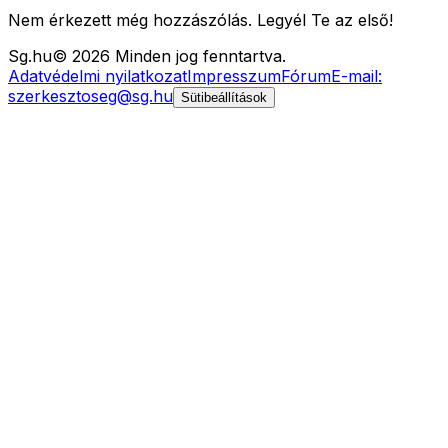
Nem érkezett még hozzászólás. Legyél Te az első!
Sg
.hu
©
2026
Minden jog fenntartva.
Adatvédelmi nyilatkozat
Impresszum
Fórum
E-mail:
szerkesztoseg@sg.hu
Sütibeállítások