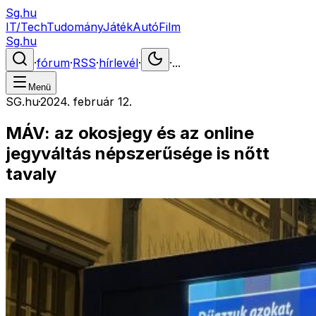
Sg.hu
IT/Tech
Tudomány
Játék
Autó
Film
Sg.hu
·
fórum
·
RSS
·
hírlevél
·
·
...
Menü
SG.hu
·
2024. február 12.
MÁV: az okosjegy és az online
jegyváltás népszerűsége is nőtt
tavaly