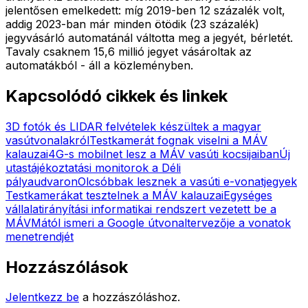
jelentősen emelkedett: míg 2019-ben 12 százalék volt,
addig 2023-ban már minden ötödik (23 százalék)
jegyvásárló automatánál váltotta meg a jegyét, bérletét.
Tavaly csaknem 15,6 millió jegyet vásároltak az
automatákból - áll a közleményben.
Kapcsolódó cikkek és linkek
3D fotók és LIDAR felvételek készültek a magyar
vasútvonalakról
Testkamerát fognak viselni a MÁV
kalauzai
4G-s mobilnet lesz a MÁV vasúti kocsijaiban
Új
utastájékoztatási monitorok a Déli
pályaudvaron
Olcsóbbak lesznek a vasúti e-vonatjegyek
Testkamerákat tesztelnek a MÁV kalauzai
Egységes
vállalatirányítási informatikai rendszert vezetett be a
MÁV
Mától ismeri a Google útvonaltervezője a vonatok
menetrendjét
Hozzászólások
Jelentkezz be
a hozzászóláshoz.