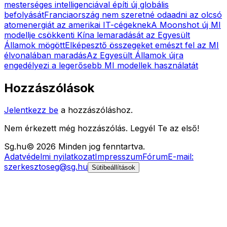
mesterséges intelligenciával építi új globális
befolyását
Franciaország nem szeretné odaadni az olcsó
atomenergiát az amerikai IT-cégeknek
A Moonshot új MI
modellje csökkenti Kína lemaradását az Egyesült
Államok mögött
Elképesztő összegeket emészt fel az MI
élvonalában maradás
Az Egyesült Államok újra
engedélyezi a legerősebb MI modellek használatát
Hozzászólások
Jelentkezz be
a hozzászóláshoz.
Nem érkezett még hozzászólás. Legyél Te az első!
Sg
.hu
©
2026
Minden jog fenntartva.
Adatvédelmi nyilatkozat
Impresszum
Fórum
E-mail:
szerkesztoseg@sg.hu
Sütibeállítások