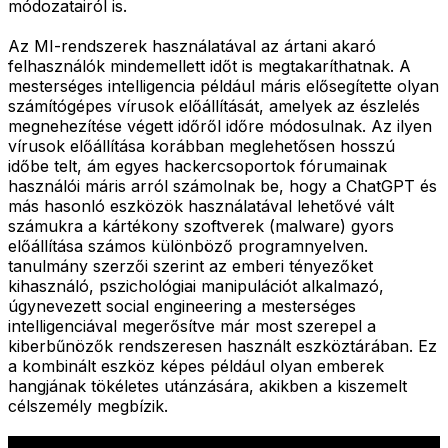
módozatairól is.
Az MI-rendszerek használatával az ártani akaró
felhasználók mindemellett időt is megtakaríthatnak. A
mesterséges intelligencia például máris elősegítette olyan
számítógépes vírusok előállítását, amelyek az észlelés
megnehezítése végett időről időre módosulnak. Az ilyen
vírusok előállítása korábban meglehetősen hosszú
időbe telt, ám egyes hackercsoportok fórumainak
használói máris arról számolnak be, hogy a ChatGPT és
más hasonló eszközök használatával lehetővé vált
számukra a kártékony szoftverek (malware) gyors
előállítása számos különböző programnyelven.
tanulmány szerzői szerint az emberi tényezőket
kihasználó, pszichológiai manipulációt alkalmazó,
úgynevezett social engineering a mesterséges
intelligenciával megerősítve már most szerepel a
kiberbűnözők rendszeresen használt eszköztárában. Ez
a kombinált eszköz képes például olyan emberek
hangjának tökéletes utánzására, akikben a kiszemelt
célszemély megbízik.