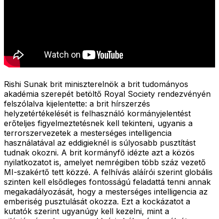
Rishi Sunak brit miniszterelnök a brit tudományos
akadémia szerepét betöltő Royal Society rendezvényén
felszólalva kijelentette: a brit hírszerzés
helyzetértékelését is felhasználó kormányjelentést
erőteljes figyelmeztetésnek kell tekinteni, ugyanis a
terrorszervezetek a mesterséges intelligencia
használatával az eddigieknél is súlyosabb pusztítást
tudnak okozni. A brit kormányfő idézte azt a közös
nyilatkozatot is, amelyet nemrégiben több száz vezető
MI-szakértő tett közzé. A felhívás aláírói szerint globális
szinten kell elsődleges fontosságú feladattá tenni annak
megakadályozását, hogy a mesterséges intelligencia az
emberiség pusztulását okozza. Ezt a kockázatot a
kutatók szerint ugyanúgy kell kezelni, mint a