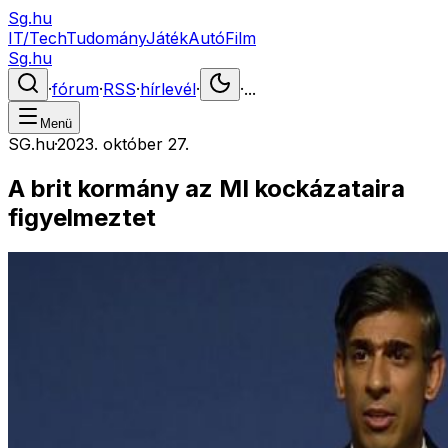
Sg.hu
IT/Tech
Tudomány
Játék
Autó
Film
Sg.hu
·
fórum
·
RSS
·
hírlevél
·
·
...
Menü
SG.hu
·
2023. október 27.
A brit kormány az MI kockázataira
figyelmeztet