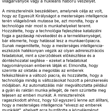
világjárványok vagy a nukleáris háború veszélyét.
A miniszterelnök beszédében, amelynek célja az volt,
hogy az Egyesült Királyságot a mesterséges intelligencia
terén világelsőnek mutassa be, azt mondta, hogy a
technológia már most is munkahelyeket teremt.
Hozzátette, hogy a technológia fejlesztése katalizálni
fogja a gazdasági növekedést és a termelékenységet,
bár elismerte, hogy hatással lesz a munkaerőpiacra.
Sunak megemlítette, hogy a mesterséges intelligencia-
eszközök hatékonyan végzik az olyan adminisztrációs
feladatokat, mint a szerződések előkészítése és a
döntéshozatal segítése - ezeket a feladatokat
hagyományosan emberek látják el. Elmondta, hogy
szerinte az oktatás a megoldás az emberek
felkészítésére a változó piacra, és hozzátette, hogy a
technológia mindig is változásokat hozott a pénzkeresés
módjában. Az automatizálás már megváltoztatta például
a gyári és raktári munka jellegét, de nem szüntette meg
teljesen az emberi munkát. A miniszterelnök
ragaszkodott ahhoz, hogy túl egyszerű lenne azt állítani,
hogy a mesterséges intelligencia "elveszi az emberek
munkáját", ehelyett arra buzdította a közvéleményt,