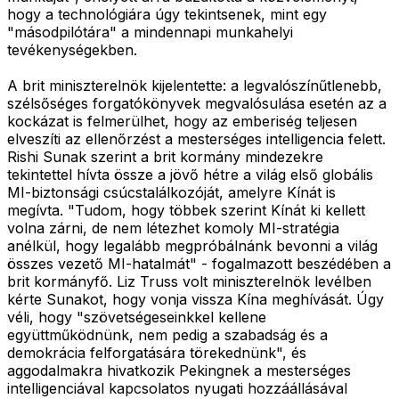
hogy a technológiára úgy tekintsenek, mint egy
"másodpilótára" a mindennapi munkahelyi
tevékenységekben.
A brit miniszterelnök kijelentette: a legvalószínűtlenebb,
szélsőséges forgatókönyvek megvalósulása esetén az a
kockázat is felmerülhet, hogy az emberiség teljesen
elveszíti az ellenőrzést a mesterséges intelligencia felett.
Rishi Sunak szerint a brit kormány mindezekre
tekintettel hívta össze a jövő hétre a világ első globális
MI-biztonsági csúcstalálkozóját, amelyre Kínát is
megívta. "Tudom, hogy többek szerint Kínát ki kellett
volna zárni, de nem létezhet komoly MI-stratégia
anélkül, hogy legalább megpróbálnánk bevonni a világ
összes vezető MI-hatalmát" - fogalmazott beszédében a
brit kormányfő. Liz Truss volt miniszterelnök levélben
kérte Sunakot, hogy vonja vissza Kína meghívását. Úgy
véli, hogy "szövetségeseinkkel kellene
együttműködnünk, nem pedig a szabadság és a
demokrácia felforgatására törekednünk", és
aggodalmakra hivatkozik Pekingnek a mesterséges
intelligenciával kapcsolatos nyugati hozzáállásával