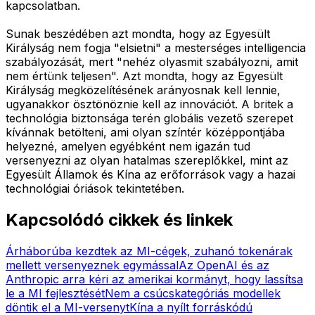
kapcsolatban.
Sunak beszédében azt mondta, hogy az Egyesült
Királyság nem fogja "elsietni" a mesterséges intelligencia
szabályozását, mert "nehéz olyasmit szabályozni, amit
nem értünk teljesen". Azt mondta, hogy az Egyesült
Királyság megközelítésének arányosnak kell lennie,
ugyanakkor ösztönöznie kell az innovációt. A britek a
technológia biztonsága terén globális vezető szerepet
kívánnak betölteni, ami olyan színtér középpontjába
helyezné, amelyen egyébként nem igazán tud
versenyezni az olyan hatalmas szereplőkkel, mint az
Egyesült Államok és Kína az erőforrások vagy a hazai
technológiai óriások tekintetében.
Kapcsolódó cikkek és linkek
Árháborúba kezdtek az MI-cégek, zuhanó tokenárak
mellett versenyeznek egymással
Az OpenAI és az
Anthropic arra kéri az amerikai kormányt, hogy lassítsa
le a MI fejlesztését
Nem a csúcskategóriás modellek
döntik el a MI-versenyt
Kína a nyílt forráskódú