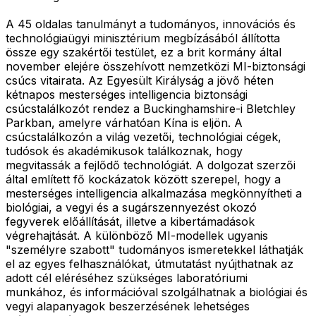
A 45 oldalas tanulmányt a tudományos, innovációs és
technológiaügyi minisztérium megbízásából állította
össze egy szakértői testület, ez a brit kormány által
november elejére összehívott nemzetközi MI-biztonsági
csúcs vitairata. Az Egyesült Királyság a jövő héten
kétnapos mesterséges intelligencia biztonsági
csúcstalálkozót rendez a Buckinghamshire-i Bletchley
Parkban, amelyre várhatóan Kína is eljön. A
csúcstalálkozón a világ vezetői, technológiai cégek,
tudósok és akadémikusok találkoznak, hogy
megvitassák a fejlődő technológiát. A dolgozat szerzői
által említett fő kockázatok között szerepel, hogy a
mesterséges intelligencia alkalmazása megkönnyítheti a
biológiai, a vegyi és a sugárszennyezést okozó
fegyverek előállítását, illetve a kibertámadások
végrehajtását. A különböző MI-modellek ugyanis
"személyre szabott" tudományos ismeretekkel láthatják
el az egyes felhasználókat, útmutatást nyújthatnak az
adott cél eléréséhez szükséges laboratóriumi
munkához, és információval szolgálhatnak a biológiai és
vegyi alapanyagok beszerzésének lehetséges