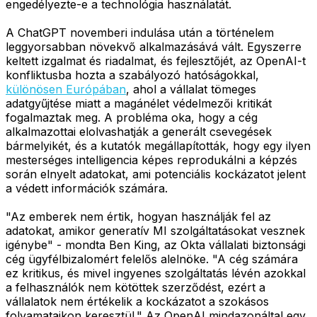
engedélyezte-e a technológia használatát.
A ChatGPT novemberi indulása után a történelem
leggyorsabban növekvő alkalmazásává vált. Egyszerre
keltett izgalmat és riadalmat, és fejlesztőjét, az OpenAI-t
konfliktusba hozta a szabályozó hatóságokkal,
különösen Európában
, ahol a vállalat tömeges
adatgyűjtése miatt a magánélet védelmezői kritikát
fogalmaztak meg. A probléma oka, hogy a cég
alkalmazottai elolvashatják a generált csevegések
bármelyikét, és a kutatók megállapították, hogy egy ilyen
mesterséges intelligencia képes reprodukálni a képzés
során elnyelt adatokat, ami potenciális kockázatot jelent
a védett információk számára.
"Az emberek nem értik, hogyan használják fel az
adatokat, amikor generatív MI szolgáltatásokat vesznek
igénybe" - mondta Ben King, az Okta vállalati biztonsági
cég ügyfélbizalomért felelős alelnöke. "A cég számára
ez kritikus, és mivel ingyenes szolgáltatás lévén azokkal
a felhasználók nem kötöttek szerződést, ezért a
vállalatok nem értékelik a kockázatot a szokásos
folyamataikon keresztül." Az OpenAI mindazonáltal egy