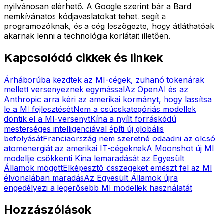
nyilvánosan elérhető. A Google szerint bár a Bard
nemkívánatos kódjavaslatokat tehet, segít a
programozóknak, és a cég leszögezte, hogy átláthatóak
akarnak lenni a technológia korlátait illetően.
Kapcsolódó cikkek és linkek
Árháborúba kezdtek az MI-cégek, zuhanó tokenárak
mellett versenyeznek egymással
Az OpenAI és az
Anthropic arra kéri az amerikai kormányt, hogy lassítsa
le a MI fejlesztését
Nem a csúcskategóriás modellek
döntik el a MI-versenyt
Kína a nyílt forráskódú
mesterséges intelligenciával építi új globális
befolyását
Franciaország nem szeretné odaadni az olcsó
atomenergiát az amerikai IT-cégeknek
A Moonshot új MI
modellje csökkenti Kína lemaradását az Egyesült
Államok mögött
Elképesztő összegeket emészt fel az MI
élvonalában maradás
Az Egyesült Államok újra
engedélyezi a legerősebb MI modellek használatát
Hozzászólások