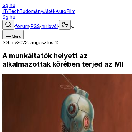
Sg.hu
IT/Tech
Tudomány
Játék
Autó
Film
Sg.hu
·
fórum
·
RSS
·
hírlevél
·
·
...
Menü
SG.hu
·
2023. augusztus 15.
A munkáltatók helyett az
alkalmazottak körében terjed az MI