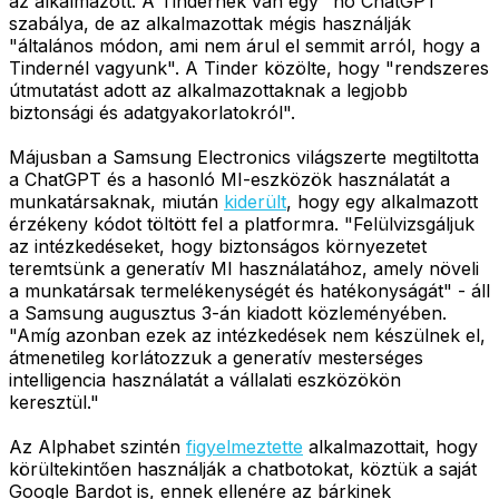
az alkalmazott. A Tindernek van egy "no ChatGPT"
szabálya, de az alkalmazottak mégis használják
"általános módon, ami nem árul el semmit arról, hogy a
Tindernél vagyunk". A Tinder közölte, hogy "rendszeres
útmutatást adott az alkalmazottaknak a legjobb
biztonsági és adatgyakorlatokról".
Májusban a Samsung Electronics világszerte megtiltotta
a ChatGPT és a hasonló MI-eszközök használatát a
munkatársaknak, miután
kiderült
, hogy egy alkalmazott
érzékeny kódot töltött fel a platformra. "Felülvizsgáljuk
az intézkedéseket, hogy biztonságos környezetet
teremtsünk a generatív MI használatához, amely növeli
a munkatársak termelékenységét és hatékonyságát" - áll
a Samsung augusztus 3-án kiadott közleményében.
"Amíg azonban ezek az intézkedések nem készülnek el,
átmenetileg korlátozzuk a generatív mesterséges
intelligencia használatát a vállalati eszközökön
keresztül."
Az Alphabet szintén
figyelmeztette
alkalmazottait, hogy
körültekintően használják a chatbotokat, köztük a saját
Google Bardot is, ennek ellenére az bárkinek