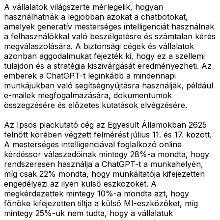
A vállalatok világszerte mérlegelik, hogyan
használhatnák a legjobban azokat a chatbotokat,
amelyek generatív mesterséges intelligenciát használnak
a felhasználókkal való beszélgetésre és számtalan kérés
megválaszolására. A biztonsági cégek és vállalatok
azonban aggodalmukat fejezték ki, hogy ez a szellemi
tulajdon és a stratégia kiszivárgását eredményezheti. Az
emberek a ChatGPT-t leginkább a mindennapi
munkájukban való segítségnyújtásra használják, például
e-mailek megfogalmazására, dokumentumok
összegzésére és előzetes kutatások elvégzésére.
Az Ipsos piackutató cég az Egyesült Államokban 2625
felnőtt körében végzett felmérést július 11. és 17. között.
A mesterséges intelligenciával foglalkozó online
kérdéssor válaszadóinak mintegy 28%-a mondta, hogy
rendszeresen használja a ChatGPT-t a munkahelyén,
míg csak 22% mondta, hogy munkáltatója kifejezetten
engedélyezi az ilyen külső eszközöket. A
megkérdezettek mintegy 10%-a mondta azt, hogy
főnöke kifejezetten tiltja a külső MI-eszközöket, míg
mintegy 25%-uk nem tudta, hogy a vállalatuk