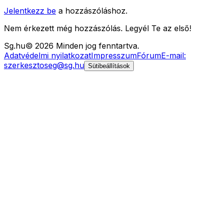
Jelentkezz be
a hozzászóláshoz.
Nem érkezett még hozzászólás. Legyél Te az első!
Sg
.hu
©
2026
Minden jog fenntartva.
Adatvédelmi nyilatkozat
Impresszum
Fórum
E-mail:
szerkesztoseg@sg.hu
Sütibeállítások