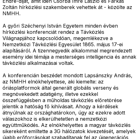
Endre-díjat, amit idén Csorba Imre László és Farkas
Zoltán hírközlési szakemberek vehettek át - közölte az
NMHH.
A győri Széchenyi István Egyetem minden évben
hírközlési konferenciát rendez a Távközlés
Világnapjához kapcsolódóan, megemlékezve a
Nemzetközi Távközlési Egyesület 1865. május 17-ei
alapításáról. A tizennegyedik alkalommal megrendezett
esemény idei témája a mesterséges intelligencia és annak
távközlési alkalmazásai voltak.
A konferencián beszédet mondott Lapsánszky András,
az NMHH elnökhelyettese, aki kiemelte: az
óriásplatformok által generált globális verseny és
megnövekedett adatigény, illetve ezekkel
összefüggésben a műholdas távközlés előretörése
jelentik a hatóság fő kihívásait. Ahogy a kérdések
átnyúlnak az országhatárokon, úgy az ezekre adott
válaszokhoz is elkerülhetetlen a nemzetközi
együttműködés. Az elnökhelyettes a magyar távközlés
sikereként említette a 3G hálózatok kivezetését, amelyek
újabb erőforrásokat szabadítanak fel az újgenerációs