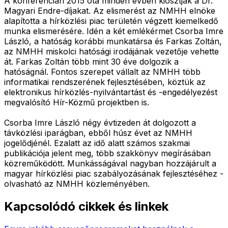
A konferencián 2015 óta minden évben kiosztják a Dr.
Magyari Endre-díjakat. Az elismerést az NMHH elnöke
alapította a hírközlési piac területén végzett kiemelkedő
munka elismerésére. Idén a két emlékérmet Csorba Imre
László, a hatóság korábbi munkatársa és Farkas Zoltán,
az NMHH miskolci hatósági irodájának vezetője vehette
át. Farkas Zoltán több mint 30 éve dolgozik a
hatóságnál. Fontos szerepet vállalt az NMHH több
informatikai rendszerének fejlesztésében, köztük az
elektronikus hírközlés-nyilvántartást és -engedélyezést
megvalósító Hír-Közmű projektben is.
Csorba Imre László négy évtizeden át dolgozott a
távközlési iparágban, ebből húsz évet az NMHH
jogelődjénél. Ezalatt az idő alatt számos szakmai
publikációja jelent meg, több szakkönyv megírásában
közreműködött. Munkásságával nagyban hozzájárult a
magyar hírközlési piac szabályozásának fejlesztéséhez -
olvasható az NMHH közleményében.
Kapcsolódó cikkek és linkek