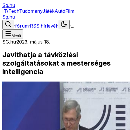
Sg.hu
IT/Tech
Tudomány
Játék
Autó
Film
Sg.hu
·
fórum
·
RSS
·
hírlevél
·
·
...
Menü
SG.hu
·
2023. május 18.
Javíthatja a távközlési
szolgáltatásokat a mesterséges
intelligencia