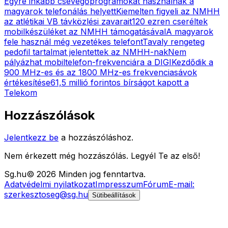
Egyre inkább csevegőprogramokat használnak a
magyarok telefonálás helyett
Kiemelten figyeli az NMHH
az atlétikai VB távközlési zavarait
120 ezren cseréltek
mobilkészüléket az NMHH támogatásával
A magyarok
fele használ még vezetékes telefont
Tavaly rengeteg
pedofil tartalmat jelentettek az NMHH-nak
Nem
pályázhat mobiltelefon-frekvenciára a DIGI
Kezdődik a
900 MHz-es és az 1800 MHz-es frekvenciasávok
értékesítése
61,5 millió forintos bírságot kapott a
Telekom
Hozzászólások
Jelentkezz be
a hozzászóláshoz.
Nem érkezett még hozzászólás. Legyél Te az első!
Sg
.hu
©
2026
Minden jog fenntartva.
Adatvédelmi nyilatkozat
Impresszum
Fórum
E-mail:
szerkesztoseg@sg.hu
Sütibeállítások