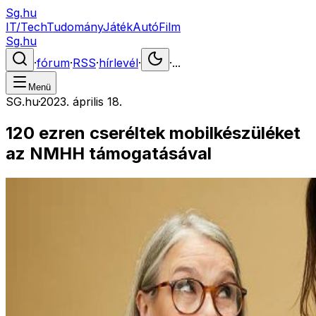
Sg.hu
IT/Tech
Tudomány
Játék
Autó
Film
Sg.hu
·
fórum
·
RSS
·
hírlevél
·
·
...
Menü
SG.hu
·
2023. április 18.
120 ezren cseréltek mobilkészüléket
az NMHH támogatásával