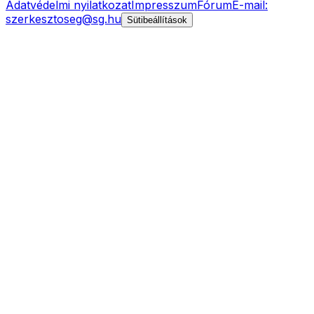
Adatvédelmi nyilatkozat
Impresszum
Fórum
E-mail:
szerkesztoseg@sg.hu
Sütibeállítások