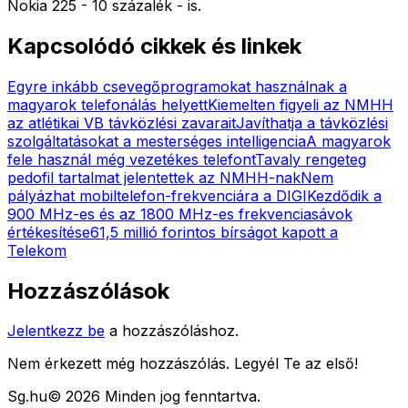
Nokia 225 - 10 százalék - is.
Kapcsolódó cikkek és linkek
Egyre inkább csevegőprogramokat használnak a
magyarok telefonálás helyett
Kiemelten figyeli az NMHH
az atlétikai VB távközlési zavarait
Javíthatja a távközlési
szolgáltatásokat a mesterséges intelligencia
A magyarok
fele használ még vezetékes telefont
Tavaly rengeteg
pedofil tartalmat jelentettek az NMHH-nak
Nem
pályázhat mobiltelefon-frekvenciára a DIGI
Kezdődik a
900 MHz-es és az 1800 MHz-es frekvenciasávok
értékesítése
61,5 millió forintos bírságot kapott a
Telekom
Hozzászólások
Jelentkezz be
a hozzászóláshoz.
Nem érkezett még hozzászólás. Legyél Te az első!
Sg
.hu
©
2026
Minden jog fenntartva.