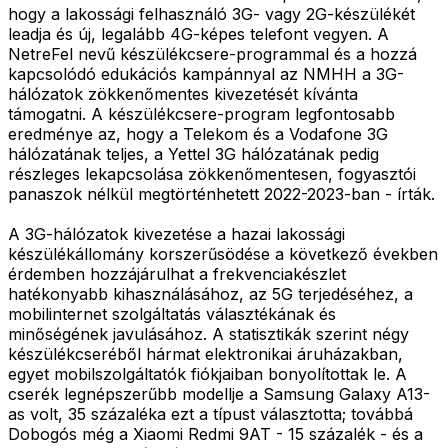
hogy a lakossági felhasználó 3G- vagy 2G-készülékét
leadja és új, legalább 4G-képes telefont vegyen. A
NetreFel nevű készülékcsere-programmal és a hozzá
kapcsolódó edukációs kampánnyal az NMHH a 3G-
hálózatok zökkenőmentes kivezetését kívánta
támogatni. A készülékcsere-program legfontosabb
eredménye az, hogy a Telekom és a Vodafone 3G
hálózatának teljes, a Yettel 3G hálózatának pedig
részleges lekapcsolása zökkenőmentesen, fogyasztói
panaszok nélkül megtörténhetett 2022-2023-ban - írták.
A 3G-hálózatok kivezetése a hazai lakossági
készülékállomány korszerűsödése a következő években
érdemben hozzájárulhat a frekvenciakészlet
hatékonyabb kihasználásához, az 5G terjedéséhez, a
mobilinternet szolgáltatás választékának és
minőségének javulásához. A statisztikák szerint négy
készülékcseréből hármat elektronikai áruházakban,
egyet mobilszolgáltatók fiókjaiban bonyolítottak le. A
cserék legnépszerűbb modellje a Samsung Galaxy A13-
as volt, 35 százaléka ezt a típust választotta; továbbá
Dobogós még a Xiaomi Redmi 9AT - 15 százalék - és a