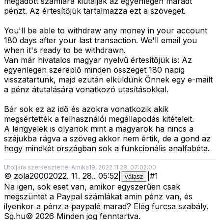
megadott számlára kiutalják az egyenlegen maradt
pénzt. Az értesítőjük tartalmazza ezt a szöveget.
You'll be able to withdraw any money in your account
180 days after your last transaction. We'll email you
when it's ready to be withdrawn.
Van már hivatalos magyar nyelvű értesítőjük is: Az
egyenlegen szereplő minden összeget 180 napig
visszatartunk, majd ezután elküldünk Önnek egy e-mailt
a pénz átutalására vonatkozó utasításokkal.
Bár sok ez az idő és azokra vonatkozik akik
megsértették a felhasználói megállapodás kitételeit.
A lengyelek is olyanok mint a magyarok ha nincs a
szájukba rágva a szöveg akkor nem értik, de a gond az
hogy mindkét országban sok a funkcionális analfabéta.
Utoljára szerkesztette: Arnika19, 2022.11.28. 07:02:00
©
zola2000
2022. 11. 28.
.
05:52
|
|
#
1
válasz
Na igen, sok eset van, amikor egyszerűen csak
megszüntet a Paypal számlákat amin pénz van, és
ilyenkor a pénz a paypalé marad? Elég furcsa szabály.
Sg
.hu
©
2026
Minden jog fenntartva.