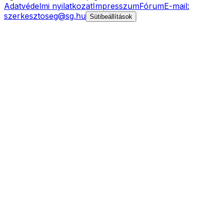
Adatvédelmi nyilatkozat
Impresszum
Fórum
E-mail:
szerkesztoseg@sg.hu
Sütibeállítások