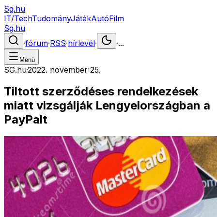
Sg.hu
IT/Tech
Tudomány
Játék
Autó
Film
Sg.hu
·
fórum
·
RSS
·
hírlevél
·
·
...
Menü
SG.hu
·
2022. november 25.
Tiltott szerződéses rendelkezések
miatt vizsgálják Lengyelországban a
PayPalt