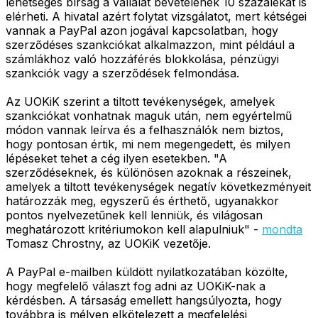
lehetséges bírság a vállalat bevételének 10 százalékát is
elérheti. A hivatal azért folytat vizsgálatot, mert kétségei
vannak a PayPal azon jogával kapcsolatban, hogy
szerződéses szankciókat alkalmazzon, mint például a
számlákhoz való hozzáférés blokkolása, pénzügyi
szankciók vagy a szerződések felmondása.
Az UOKiK szerint a tiltott tevékenységek, amelyek
szankciókat vonhatnak maguk után, nem egyértelmű
módon vannak leírva és a felhasználók nem biztos,
hogy pontosan értik, mi nem megengedett, és milyen
lépéseket tehet a cég ilyen esetekben. "A
szerződéseknek, és különösen azoknak a részeinek,
amelyek a tiltott tevékenységek negatív következményeit
határozzák meg, egyszerű és érthető, ugyanakkor
pontos nyelvezetűnek kell lenniük, és világosan
meghatározott kritériumokon kell alapulniuk" -
mondta
Tomasz Chrostny, az UOKiK vezetője.
A PayPal e-mailben küldött nyilatkozatában közölte,
hogy megfelelő választ fog adni az UOKiK-nak a
kérdésben. A társaság emellett hangsúlyozta, hogy
továbbra is mélyen elkötelezett a megfelelési