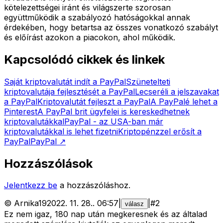
kötelezettségei iránt és világszerte szorosan
együttműködik a szabályozó hatóságokkal annak
érdekében, hogy betartsa az összes vonatkozó szabályt
és előírást azokon a piacokon, ahol működik.
Kapcsolódó cikkek és linkek
Saját kriptovalutát indít a PayPal
Szünetelteti
kriptovalutája fejlesztését a PayPal
Lecseréli a jelszavakat
a PayPal
Kriptovalutát fejleszt a PayPal
A PayPalé lehet a
Pinterest
A PayPal brit ügyfelei is kereskedhetnek
kriptovalutákkal
PayPal - az USA-ban már
kriptovalutákkal is lehet fizetni
Kriptopénzzel erősít a
PayPal
PayPal
↗
Hozzászólások
Jelentkezz be
a hozzászóláshoz.
©
Arnika19
2022. 11. 28.
.
06:57
|
|
#
2
válasz
Ez nem igaz, 180 nap után megkeresnek és az általad