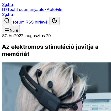
Sg.hu
IT/Tech
Tudomány
Játék
Autó
Film
Sg.hu
·
fórum
·
RSS
·
hírlevél
·
·
...
Menü
SG.hu
·
2022. augusztus 29.
Az elektromos stimuláció javítja a
memóriát