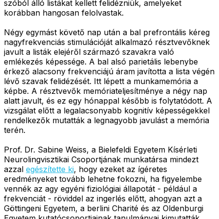
szóból álló listákat kellett felidézniük, amelyeket
korábban hangosan felolvastak.
Négy egymást követő nap után a bal prefrontális kéreg
nagyfrekvenciás stimulációját alkalmazó résztvevőknek
javult a listák elejéről származó szavakra való
emlékezés képessége. A bal alsó parietális lebenybe
érkező alacsony frekvenciájú áram javította a lista végén
lévő szavak felidézését. Itt lépett a munkamemória a
képbe. A résztvevők memóriateljesítménye a négy nap
alatt javult, és ez egy hónappal később is folytatódott. A
vizsgálat előtt a legalacsonyabb kognitív képességekkel
rendelkezők mutatták a legnagyobb javulást a memória
terén.
Prof. Dr. Sabine Weiss, a Bielefeldi Egyetem Kísérleti
Neurolingvisztikai Csoportjának munkatársa mindezt
azzal
egészítette ki
, hogy ezeket az ígéretes
eredményeket tovább lehetne fokozni, ha figyelembe
vennék az agy egyéni fiziológiai állapotát - például a
frekvenciát - röviddel az ingerlés előtt, ahogyan azt a
Göttingeni Egyetem, a berlini Charité és az Oldenburgi
Egyetem kutatócsoportjainak tanulmányai kimutatták.