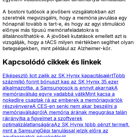
A bostoni tudósok a jövőbeni vizsgálatokban azt
szeretnék megvizsgálni, hogy a memória javulása egy
hónapnál tovább is tart-e, és hogy az agyi stimuláció
előnyei más típusú memóriafeladatokra is
általánosíthatók-e. A jövőbeli kutatások emellett azt is
vizsgálják, hogy a tACS milyen mértékben segíthet olyan
betegségekben, mint például az Alzheimer-kór.
Kapcsolódó cikkek és linkek
Elképesztő licit zajlik az SK Hynix kapacitásaiért
Több
százmillió forint bónuszt kap az SK Hynix 35 ezer
alkalmazottja, a Samsungosok is ennyit akarnak
A
memóriaválság egyre vadabbá válik
Mint kacsa a
nokedlire csaptak rá az emberek a memóriagyártók
részvényeire
A CES-en senki nem akar beszélni a
memóriaválságról
A memória árának megugrása talán
ráirányítja a figyelmet a szoftverek
optimalizálatlanságára
Az SK Hynix több pénzt termelt,
mint a Samsung
Gépi tanulással jelzik előre az
agydaganatok növekedését