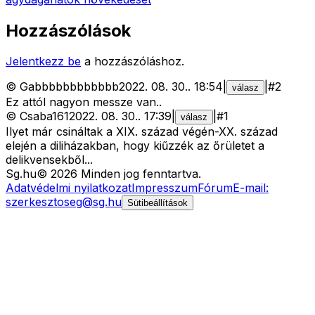
Hozzászólások
Jelentkezz be
a hozzászóláshoz.
©
Gabbbbbbbbbbbb
2022. 08. 30.
.
18:54
|
|
#
2
válasz
Ez attól nagyon messze van..
©
Csaba161
2022. 08. 30.
.
17:39
|
|
#
1
válasz
Ilyet már csináltak a XIX. század végén-XX. század
elején a diliházakban, hogy kiűzzék az őrületet a
delikvensekből...
Sg
.hu
©
2026
Minden jog fenntartva.
Adatvédelmi nyilatkozat
Impresszum
Fórum
E-mail:
szerkesztoseg@sg.hu
Sütibeállítások