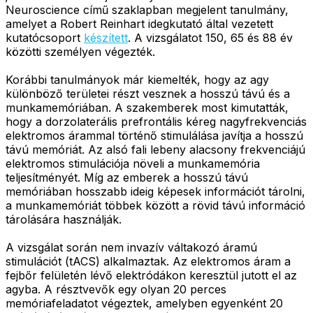
Neuroscience című szaklapban megjelent tanulmány,
amelyet a Robert Reinhart idegkutató által vezetett
kutatócsoport
készített
. A vizsgálatot 150, 65 és 88 év
közötti személyen végezték.
Korábbi tanulmányok már kiemelték, hogy az agy
különböző területei részt vesznek a hosszú távú és a
munkamemóriában. A szakemberek most kimutatták,
hogy a dorzolaterális prefrontális kéreg nagyfrekvenciás
elektromos árammal történő stimulálása javítja a hosszú
távú memóriát. Az alsó fali lebeny alacsony frekvenciájú
elektromos stimulációja növeli a munkamemória
teljesítményét. Míg az emberek a hosszú távú
memóriában hosszabb ideig képesek információt tárolni,
a munkamemóriát többek között a rövid távú információ
tárolására használják.
A vizsgálat során nem invazív váltakozó áramú
stimulációt (tACS) alkalmaztak. Az elektromos áram a
fejbőr felületén lévő elektródákon keresztül jutott el az
agyba. A résztvevők egy olyan 20 perces
memóriafeladatot végeztek, amelyben egyenként 20