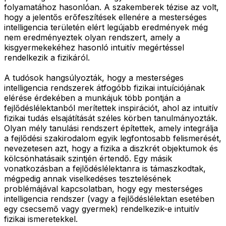
folyamatához hasonlóan. A szakemberek tézise az volt,
hogy a jelentős erőfeszítések ellenére a mesterséges
intelligencia területén elért legújabb eredmények még
nem eredményeztek olyan rendszert, amely a
kisgyermekekéhez hasonló intuitív megértéssel
rendelkezik a fizikáról.
A tudósok hangsúlyozták, hogy a mesterséges
intelligencia rendszerek átfogóbb fizikai intuíciójának
elérése érdekében a munkájuk több pontján a
fejlődéslélektanból merítettek inspirációt, ahol az intuitív
fizikai tudás elsajátítását széles körben tanulmányozták.
Olyan mély tanulási rendszert építettek, amely integrálja
a fejlődési szakirodalom egyik legfontosabb felismerését,
nevezetesen azt, hogy a fizika a diszkrét objektumok és
kölcsönhatásaik szintjén értendő. Egy másik
vonatkozásban a fejlődéslélektanra is támaszkodtak,
mégpedig annak viselkedéses tesztelésének
problémájával kapcsolatban, hogy egy mesterséges
intelligencia rendszer (vagy a fejlődéslélektan esetében
egy csecsemő vagy gyermek) rendelkezik-e intuitív
fizikai ismeretekkel.