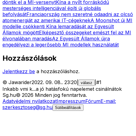
döntik el a MI-versenyt
Kína a nyílt forráskódú
mesterséges intelligenciával építi új globális
befolyását
Franciaország nem szeretné odaadni az olcsó
atomenergiát az amerikai IT-cégeknek
A Moonshot új MI
modellje csökkenti Kína lemaradását az Egyesült
Államok mögött
Elképesztő összegeket emészt fel az MI
élvonalában maradás
Az Egyesült Államok újra
engedélyezi a legerősebb MI modellek használatát
Hozzászólások
Jelentkezz be
a hozzászóláshoz.
©
Jawarider
2022. 09. 08.
.
23:20
|
|
#
1
válasz
Inkabb vmi k...a jó hatásfokú napelemet csinálnátok
Sg
.hu
©
2026
Minden jog fenntartva.
Adatvédelmi nyilatkozat
Impresszum
Fórum
E-mail:
szerkesztoseg@sg.hu
Sütibeállítások