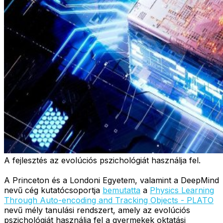
A fejlesztés az evolúciós pszichológiát használja fel.
A Princeton és a Londoni Egyetem, valamint a DeepMind
nevű cég kutatócsoportja
bemutatta
a
Physics Learning
Through Auto-encoding and Tracking Objects - PLATO
nevű mély tanulási rendszert, amely az evolúciós
pszichológiát használja fel a gyermekek oktatási