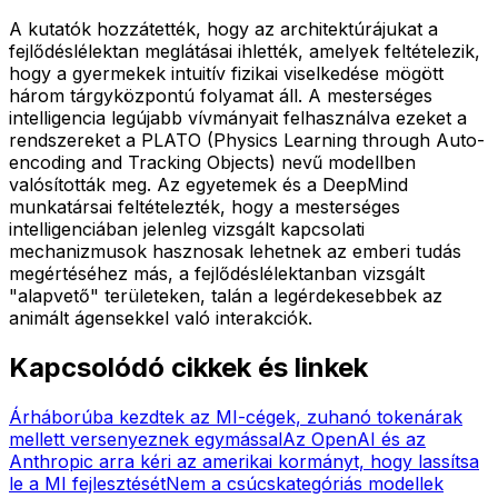
A kutatók hozzátették, hogy az architektúrájukat a
fejlődéslélektan meglátásai ihlették, amelyek feltételezik,
hogy a gyermekek intuitív fizikai viselkedése mögött
három tárgyközpontú folyamat áll. A mesterséges
intelligencia legújabb vívmányait felhasználva ezeket a
rendszereket a PLATO (Physics Learning through Auto-
encoding and Tracking Objects) nevű modellben
valósították meg. Az egyetemek és a DeepMind
munkatársai feltételezték, hogy a mesterséges
intelligenciában jelenleg vizsgált kapcsolati
mechanizmusok hasznosak lehetnek az emberi tudás
megértéséhez más, a fejlődéslélektanban vizsgált
"alapvető" területeken, talán a legérdekesebbek az
animált ágensekkel való interakciók.
Kapcsolódó cikkek és linkek
Árháborúba kezdtek az MI-cégek, zuhanó tokenárak
mellett versenyeznek egymással
Az OpenAI és az
Anthropic arra kéri az amerikai kormányt, hogy lassítsa
le a MI fejlesztését
Nem a csúcskategóriás modellek