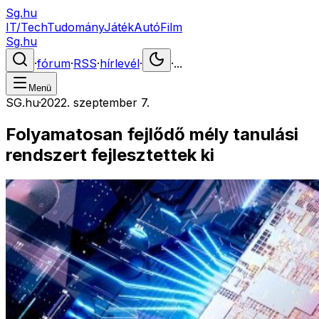
Sg.hu
IT/Tech
Tudomány
Játék
Autó
Film
Sg.hu
·
fórum
·
RSS
·
hírlevél
·
·
...
Menü
SG.hu
·
2022. szeptember 7.
Folyamatosan fejlődő mély tanulási
rendszert fejlesztettek ki