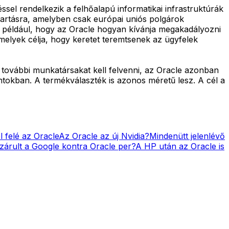
el rendelkezik a felhőalapú informatikai infrastruktúrák
antartásra, amelyben csak európai uniós polgárok
- például, hogy az Oracle hogyan kívánja megakadályozni
melyek célja, hogy keretet teremtsenek az ügyfelek
és további munkatársakat kell felvenni, az Oracle azonban
tokban. A termékválaszték is azonos méretű lesz. A cél a
 felé az Oracle
Az Oracle az új Nvidia?
Mindenütt jelenlévő
zárult a Google kontra Oracle per?
A HP után az Oracle is