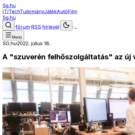
Sg.hu
IT/Tech
Tudomány
Játék
Autó
Film
Sg.hu
·
fórum
·
RSS
·
hírlevél
·
·
...
Menü
SG.hu
·
2022. július 18.
A "szuverén felhőszolgáltatás" az új