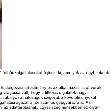
felhőszolgáltatásokat fejleszt ki, amelyek az ügyfeleknek
eldolgozási teljesítmény és az alkalmazási szoftverek
világossá vált, hogy a titkosszolgálatok nagy
s a szabályozó hatóságok szigorúbb követelményeket
áltatási ágazatra, de számos gépgyártóra is. Az
abni az adattárolásnak. Egyes szegmensekben ez olyan