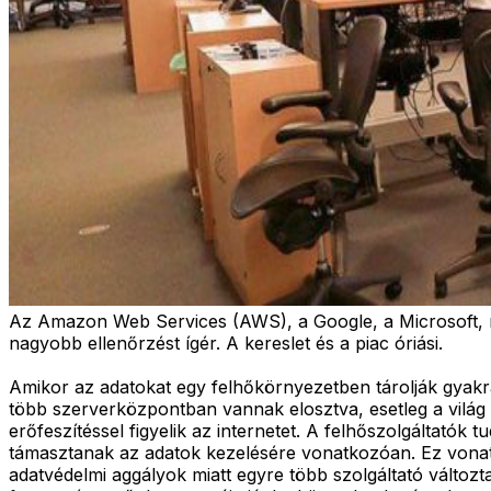
Az Amazon Web Services (AWS), a Google, a Microsoft, mos
nagyobb ellenőrzést ígér. A kereslet és a piac óriási.
Amikor az adatokat egy felhőkörnyezetben tárolják gyakra
több szerverközpontban vannak elosztva, esetleg a világ 
erőfeszítéssel figyelik az internetet. A felhőszolgáltat
támasztanak az adatok kezelésére vonatkozóan. Ez vonatk
adatvédelmi aggályok miatt egyre több szolgáltató változ