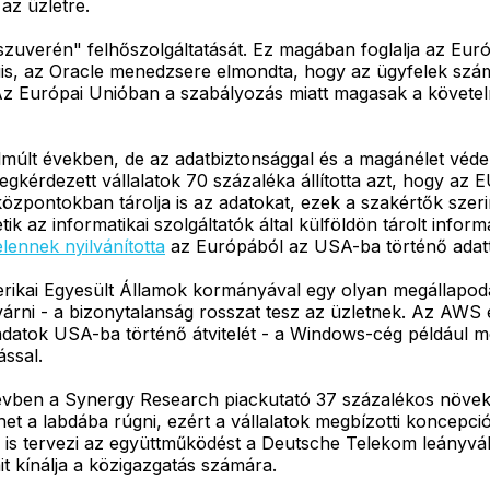
az üzletre.
"szuverén" felhőszolgáltatását. Ez magában foglalja az Euró
is, az Oracle menedzsere elmondta, hogy az ügyfelek számá
z Európai Unióban a szabályozás miatt magasak a követelmé
elmúlt években, de az adatbiztonsággal és a magánélet véd
érdezett vállalatok 70 százaléka állította azt, hogy az E
pontokban tárolja is az adatokat, ezek a szakértők szerin
k az informatikai szolgáltatók által külföldön tárolt info
lennek nyilvánította
az Európából az USA-ba történő adatto
erikai Egyesült Államok kormányával egy olyan megállapodás
rni - a bizonytalanság rosszat tesz az üzletnek. Az AWS és
tok USA-ba történő átvitelét - a Windows-cég például még 
ással.
vben a Synergy Research piackutató 37 százalékos növekedés
et a labdába rúgni, ezért a vállalatok megbízotti koncepci
 is tervezi az együttműködést a Deutsche Telekom leányvál
t kínálja a közigazgatás számára.