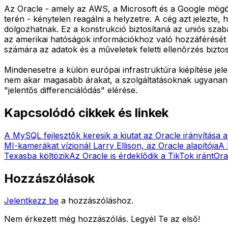
Az Oracle - amely az AWS, a Microsoft és a Google mögött
terén - kénytelen reagálni a helyzetre. A cég azt jelezte
dolgozhatnak. Ez a konstrukció biztosítaná az uniós szab
az amerikai hatóságok információkhoz való hozzáférését a
számára az adatok és a műveletek feletti ellenőrzés biztos
Mindenesetre a külön európai infrastruktúra kiépítése jel
nem akar magasabb árakat, a szolgáltatásoknak ugyananny
"jelentős differenciálódás" elérése.
Kapcsolódó cikkek és linkek
A MySQL fejlesztők keresik a kiutat az Oracle irányítása a
MI-kamerákat vízionál Larry Ellison, az Oracle alapítója
A 
Texasba költözik
Az Oracle is érdeklődik a TikTok iránt
Ora
Hozzászólások
Jelentkezz be
a hozzászóláshoz.
Nem érkezett még hozzászólás. Legyél Te az első!