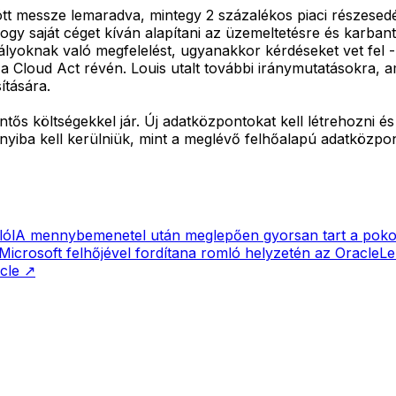
 messze lemaradva, mintegy 2 százalékos piaci részesedéss
, hogy saját céget kíván alapítani az üzemeltetésre és karb
ályoknak való megfelelést, ugyanakkor kérdéseket vet fel 
 Cloud Act révén. Louis utalt további iránymutatásokra, a
ítására.
entős költségekkel jár. Új adatközpontokat kell létrehozni 
iba kell kerülniük, mint a meglévő felhőalapú adatközpon
lól
A mennybemenetel után meglepően gyorsan tart a pokol
Microsoft felhőjével fordítana romló helyzetén az Oracle
Le
cle
↗