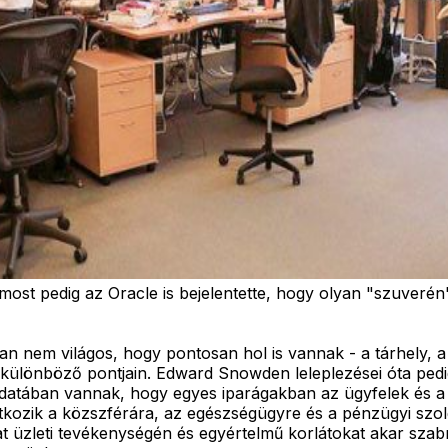
t pedig az Oracle is bejelentette, hogy olyan "szuverén" 
n nem világos, hogy pontosan hol is vannak - a tárhely, a f
különböző pontjain. Edward Snowden leleplezései óta pedig 
ók tudatában vannak, hogy egyes iparágakban az ügyfelek é
ozik a közszférára, az egészségügyre és a pénzügyi szolg
tat üzleti tevékenységén és egyértelmű korlátokat akar sz