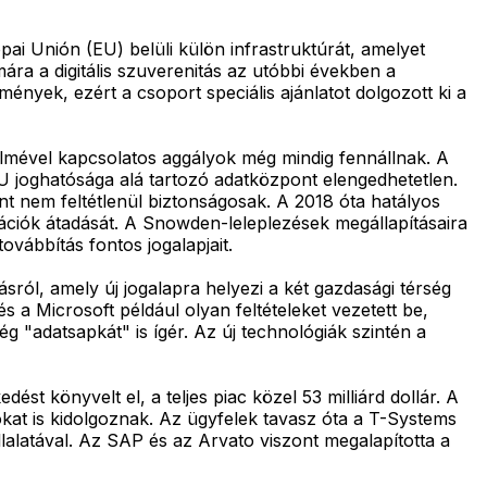
pai Unión (EU) belüli külön infrastruktúrát, amelyet
ra a digitális szuverenitás az utóbbi években a
nyek, ezért a csoport speciális ajánlatot dolgozott ki a
elmével kapcsolatos aggályok még mindig fennállnak. A
U joghatósága alá tartozó adatközpont elengedhetetlen.
t nem feltétlenül biztonságosak. A 2018 óta hatályos
rmációk átadását. A Snowden-leleplezések megállapításaira
vábbítás fontos jogalapjait.
ról, amely új jogalapra helyezi a két gazdasági térség
 a Microsoft például olyan feltételeket vezetett be,
"adatsapkát" is ígér. Az új technológiák szintén a
t könyvelt el, a teljes piac közel 53 milliárd dollár. A
ókat is kidolgoznak. Az ügyfelek tavasz óta a T-Systems
lalatával. Az SAP és az Arvato viszont megalapította a