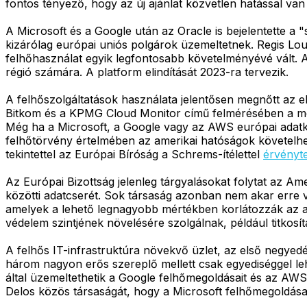
fontos tényező, hogy az új ajánlat közvetlen hatással van 
A Microsoft és a Google után az Oracle is bejelentette a 
kizárólag európai uniós polgárok üzemeltetnek. Regis Lou
felhőhasználat egyik legfontosabb követelményévé vált. A
régió számára. A platform elindítását 2023-ra tervezik.
A felhőszolgáltatások használata jelentősen megnőtt az 
Bitkom és a KPMG Cloud Monitor című felmérésében a megk
Még ha a Microsoft, a Google vagy az AWS európai adatköz
felhőtörvény értelmében az amerikai hatóságok követelheti
tekintettel az Európai Bíróság a Schrems-ítélettel
érvényte
Az Európai Bizottság jelenleg tárgyalásokat folytat az Am
közötti adatcserét. Sok társaság azonban nem akar erre vá
amelyek a lehető legnagyobb mértékben korlátozzák az ada
védelem szintjének növelésére szolgálnak, például titkosít
A felhős IT-infrastruktúra növekvő üzlet, az első negyedé
három nagyon erős szereplő mellett csak egyediséggel leh
által üzemeltethetik a Google felhőmegoldásait és az AWS
Delos közös társaságát, hogy a Microsoft felhőmegoldásai