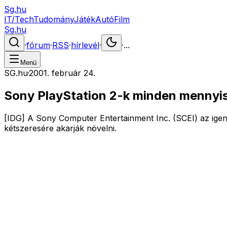
Sg.hu
IT/Tech
Tudomány
Játék
Autó
Film
Sg.hu
·
fórum
·
RSS
·
hírlevél
·
·
...
Menü
SG.hu
·
2001. február 24.
Sony PlayStation 2-k minden mennyi
[IDG] A Sony Computer Entertainment Inc. (SCEI) az igen 
kétszeresére akarják növelni.