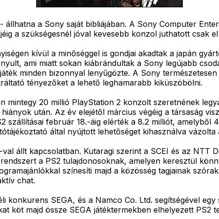
.." - állhatna a Sony saját bibliájában. A Sony Computer En
elejéig a szükségesnél jóval kevesebb konzol juthatott csak 
égen kívül a minőséggel is gondjai akadtak a japán gyártón
ult, ami miatt sokan kiábrándultak a Sony legújabb csodájá
 játék minden bizonnyal lenyűgözte. A Sony természetesen m
átráltató tényezőket a lehető leghamarabb kiküszöbölni.
an mintegy 20 millió PlayStation 2 konzolt szeretnének legy
i hiányok után. Az év elejétől március végéig a társaság vis
S2 szállításai február 18.-áig elérték a 8.2 milliót, amelyb
ajtótájékoztató által nyújtott lehetőséget kihasználva vázolt
-val állt kapcsolatban. Kutaragi szerint a SCEI és az NT
gi rendszert a PS2 tulajdonosoknak, amelyen keresztül könn
ogramajánlókkal színesíti majd a közösség tagjainak szóra
ktív chat.
tbéli konkurens SEGA, és a Namco Co. Ltd. segítségével egy
okat köt majd össze SEGA játéktermekben elhelyezett PS2 t