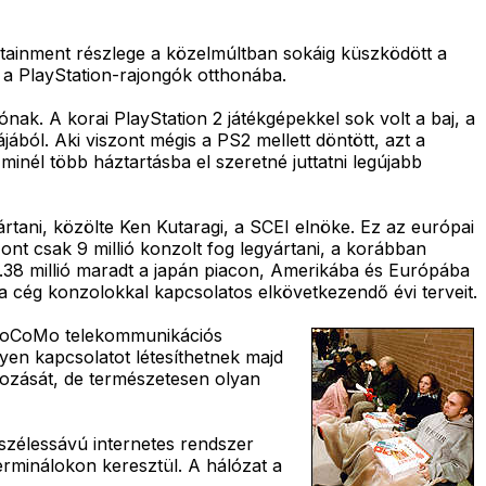
tertainment részlege a közelmúltban sokáig küszködött a
el a PlayStation-rajongók otthonába.
ak. A korai PlayStation 2 játékgépekkel sok volt a baj, a
ból. Aki viszont mégis a PS2 mellett döntött, azt a
inél több háztartásba el szeretné juttatni legújabb
ártani, közölte Ken Kutaragi, a SCEI elnöke. Ez az európai
zont csak 9 millió konzolt fog legyártani, a korábban
ől 4.38 millió maradt a japán piacon, Amerikába és Európába
a a cég konzolokkal kapcsolatos elkövetkezendő évi terveit.
T DoCoMo telekommunikációs
yen kapcsolatot létesíthetnek majd
kozását, de természetesen olyan
 szélessávú internetes rendszer
erminálokon keresztül. A hálózat a