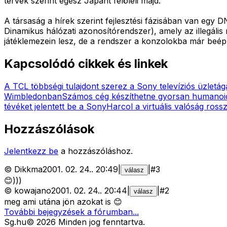
tervek szerint egész Japánt felöleli majd.
A társaság a hírek szerint fejlesztési fázisában van eg
Dinamikus hálózati azonosítórendszer), amely az illegális
játéklemezein lesz, de a rendszer a konzolokba már beépí
Kapcsolódó cikkek és linkek
A TCL többségi tulajdont szerez a Sony televíziós üzletá
Wimbledonban
Számos cég készíthetne gyorsan humanoi
tévéket jelentett be a Sony
Harcol a virtuális valóság rossz
Hozzászólások
Jelentkezz be
a hozzászóláshoz.
©
Dikkma
2001. 02. 24.
.
20:49
|
|
#
3
válasz
😊)))
©
kowajano
2001. 02. 24.
.
20:44
|
|
#
2
válasz
meg ami utána jön azokat is 😊
További bejegyzések a fórumban...
Sg
.hu
©
2026
Minden jog fenntartva.