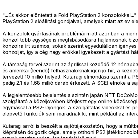
"...És akkor elöntetett a Föld PlayStation 2 konzolokkal.
PlayStation 2 előállítási gondjaival, amelyek miatt az év 
A konzolok gyártásának problémái miatt azonban a mennyis
konzol több egysége is meghibásodásra hajlamosnak bizony
konzolra írt számos, sokak szerint egyedülállóan igényes
konzolját, így a cég nagy erőkkel igyekezett a gyártást h
A társaság tervei szerint az áprilissal kezdődő 12 hónapb
és amerikai (leendő) felhasználóknak igen jó hír, a kezdet
tervezett 10 millió helyett. Kutaragi elmondása szerint a P
pedig 2.1 és 1.68 millió darab érkezett. A SCEI elnöke a s
A legjelentősebb bejelentés a szintén japán NTT DoCoMo
szolgáltató a közeljövőben kifejleszt egy online közössé
egymással a PS2-rajongók. A szolgáltatás videókkal és pr
alapvető funkciók sem maradnak ki, mint például az intera
Kutaragi arról is beszélt a sajtótájékoztatón, hogy a múl
kiépítésén dolgozik cége, amely otthoni PS2 játékkonzol