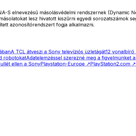
y DNA-S elnevezésű másolásvédelmi rendszernek (Dynamic N
 másolatokat lesz hivatott kiszűrni egyedi sorozatszámok s
tett azonosítórendszert fogja alkalmazni.
gában
A TCL átveszi a Sony televíziós üzletágát
12 vonalbíró 
d robotokat
Adatelemzéssel szerezné meg a figyelmünket a 
ullét ellen a Sony
Playstation-Europe
↗
PlayStation2.com
↗