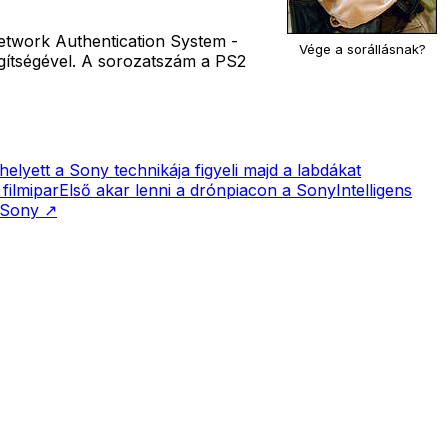
etwork Authentication System -
Vége a sorállásnak?
egítségével. A sorozatszám a PS2
helyett a Sony technikája figyeli majd a labdákat
filmipar
Első akar lenni a drónpiacon a Sony
Intelligens
Sony
↗