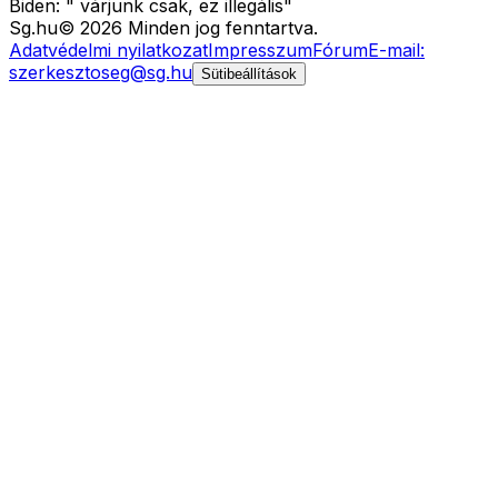
Biden: " várjunk csak, ez illegális"
Sg
.hu
©
2026
Minden jog fenntartva.
Adatvédelmi nyilatkozat
Impresszum
Fórum
E-mail:
szerkesztoseg@sg.hu
Sütibeállítások