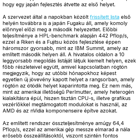
hogy egy japán fejlesztés átvette az első helyet.
A szervezet által a napokban közölt
frissített lista
első
helyén továbbra is a japán Fugaku áll, amely komoly
előnnyel előzi meg a második helyezettet. Előbbi
teljesítménye a HPL-benchmark alapján 442 Pflop/s,
ezzel a Riken és a Fujitsu közös fejlesztése éppen
háromszor gyorsabb, mint az IBM Summit, amely az
említett második helyen áll. A hivatalos oldalon a 10
leggyorsabb megoldás listáját látjuk kiemelt helyen, ezek
főbb részleteivel együtt, amivel kapcsolatban rögtön
megjegyzik, hogy az utóbbi hónapokhoz képest
egyetlen új jövevény kapott helyet a rangsorban, amely
rögtön az ötödik helyet kaparintotta meg. Ez nem más,
mint az amerikai illetőségű Perlmutter, amely heterogén
kialakításra épül, hiszen tisztán CPU-s, illetve grafikus
vezérlőkkel megtámogatott modulokat is használ, az
AMD és az nVidia komponenseire építve azokat.
Az említett rendszer összteljesítménye amúgy 64,4
Pflop/s, ezzel az amerikai gép messze elmarad a nála
erősebb összeállításoktól, viszont szintén fontos