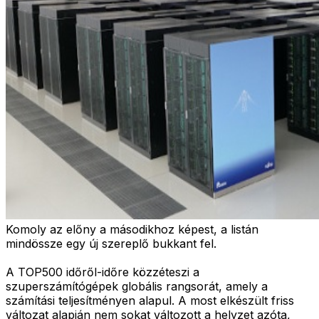
Komoly az előny a másodikhoz képest, a listán
mindössze egy új szereplő bukkant fel.
A TOP500 időről-időre közzéteszi a
szuperszámítógépek globális rangsorát, amely a
számítási teljesítményen alapul. A most elkészült friss
változat alapján nem sokat változott a helyzet azóta,