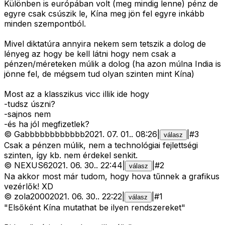
Különben is európában volt (meg mindig lenne) pénz de
egyre csak csúszik le, Kína meg jön fel egyre inkább
minden szempontból.
Mivel diktatúra annyira nekem sem tetszik a dolog de
lényeg az hogy be kell látni hogy nem csak a
pénzen/méreteken múlik a dolog (ha azon múlna India is
jönne fel, de mégsem tud olyan szinten mint Kína)
Most az a klasszikus vicc illik ide hogy
-tudsz úszni?
-sajnos nem
-és ha jól megfizetlek?
©
Gabbbbbbbbbbbb
2021. 07. 01.
.
08:26
|
|
#
3
válasz
Csak a pénzen múlik, nem a technológiai fejlettségi
szinten, így kb. nem érdekel senkit.
©
NEXUS6
2021. 06. 30.
.
22:44
|
|
#
2
válasz
Na akkor most már tudom, hogy hova tűnnek a grafikus
vezérlők! XD
©
zola2000
2021. 06. 30.
.
22:22
|
|
#
1
válasz
"Elsőként Kína mutathat be ilyen rendszereket"