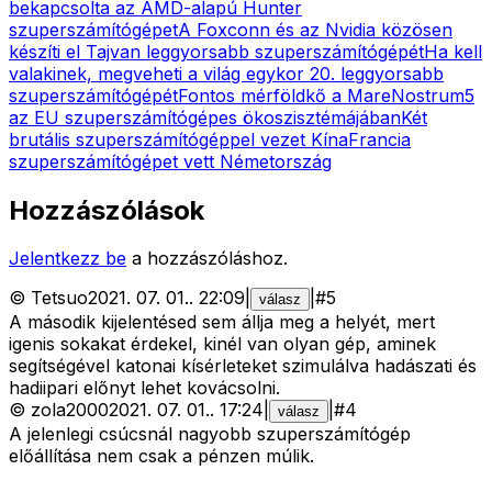
bekapcsolta az AMD-alapú Hunter
szuperszámítógépet
A Foxconn és az Nvidia közösen
készíti el Tajvan leggyorsabb szuperszámítógépét
Ha kell
valakinek, megveheti a világ egykor 20. leggyorsabb
szuperszámítógépét
Fontos mérföldkő a MareNostrum5
az EU szuperszámítógépes ökoszisztémájában
Két
brutális szuperszámítógéppel vezet Kína
Francia
szuperszámítógépet vett Németország
Hozzászólások
Jelentkezz be
a hozzászóláshoz.
©
Tetsuo
2021. 07. 01.
.
22:09
|
|
#
5
válasz
A második kijelentésed sem állja meg a helyét, mert
igenis sokakat érdekel, kinél van olyan gép, aminek
segítségével katonai kísérleteket szimulálva hadászati és
hadiipari előnyt lehet kovácsolni.
©
zola2000
2021. 07. 01.
.
17:24
|
|
#
4
válasz
A jelenlegi csúcsnál nagyobb szuperszámítógép
előállítása nem csak a pénzen múlik.