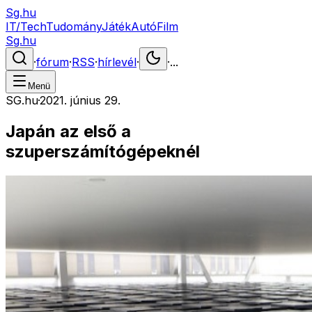
Sg.hu
IT/Tech
Tudomány
Játék
Autó
Film
Sg.hu
·
fórum
·
RSS
·
hírlevél
·
·
...
Menü
SG.hu
·
2021. június 29.
Japán az első a
szuperszámítógépeknél