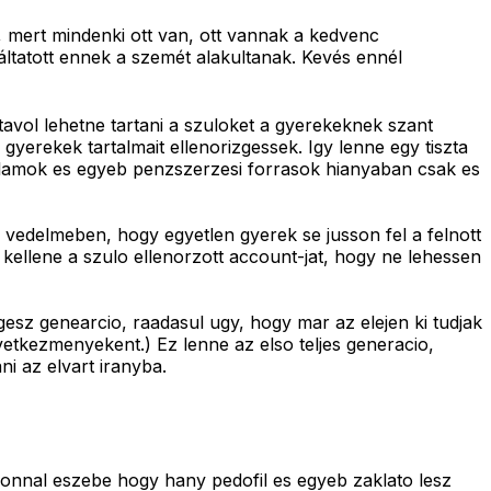
, mert mindenki ott van, ott vannak a kedvenc
áltatott ennek a szemét alakultanak. Kevés ennél
tavol lehetne tartani a szuloket a gyerekeknek szant
yerekek tartalmait ellenorizgessek. Igy lenne egy tiszta
Reklamok es egyeb penzszerzesi forrasok hianyaban csak es
 vedelmeben, hogy egyetlen gyerek se jusson fel a felnott
kellene a szulo ellenorzott account-jat, hogy ne lehessen
sz genearcio, raadasul ugy, hogy mar az elejen ki tudjak
etkezmenyekent.) Ez lenne az elso teljes generacio,
i az elvart iranyba.
zonnal eszebe hogy hany pedofil es egyeb zaklato lesz