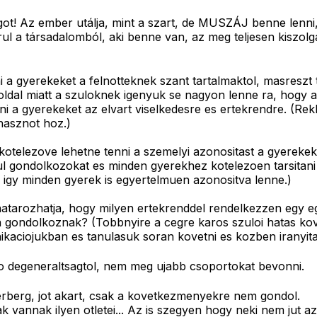
got! Az ember utálja, mint a szart, de MUSZÁJ benne lenni
rul a társadalomból, aki benne van, az meg teljesen kiszolg
 a gyerekeket a felnotteknek szant tartalmaktol, masreszt 
dal miatt a szuloknek igenyuk se nagyon lenne ra, hogy a g
tani a gyerekeket az elvart viselkedesre es ertekrendre. (
 hasznot hoz.)
kotelezove lehetne tenni a szemelyi azonositast a gyerekek
ul gondolkozokat es minden gyerekhez kotelezoen tarsitani 
a igy minden gyerek is egyertelmuen azonositva lenne.)
tarozhatja, hogy milyen ertekrenddel rendelkezzen egy ege
n gondolkoznak? (Tobbnyire a cegre karos szuloi hatas kov
ikaciojukban es tanulasuk soran kovetni es kozben iranyitan
o degeneraltsagtol, nem meg ujabb csoportokat bevonni.
rberg, jot akart, csak a kovetkezmenyekre nem gondol.
 vannak ilyen otletei... Az is szegyen hogy neki nem jut a