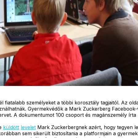
l fiatalabb személyeket a többi korosztály tagjaitól. Az olda
 használhatnák. Gyermekvédők a Mark Zuckerberg Facebook-
 tervet. A dokumentumot 100 csoport és magánszemély írta 
ze
küldött
levelet
Mark Zuckerbergnek azért, hogy tegyen le 
bban sem sikerült biztosítania a platformjain a gyermeke