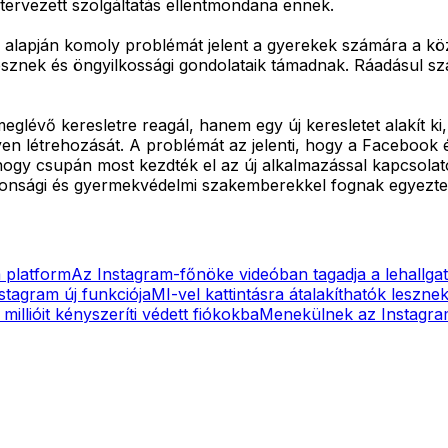
tervezett szolgáltatás ellentmondana ennek.
k alapján komoly problémát jelent a gyerekek számára a kö
sznek és öngyilkossági gondolataik támadnak. Ráadásul szám
évő keresletre reagál, hanem egy új keresletet alakít ki,
lyen létrehozását. A problémát az jelenti, hogy a Facebook
ogy csupán most kezdték el az új alkalmazással kapcsolatos
ztonsági és gyermekvédelmi szakemberekkel fognak egyeztet
 platform
Az Instagram-főnöke videóban tagadja a lehallgat
stagram új funkciója
MI-vel kattintásra átalakíthatók leszne
illióit kényszeríti védett fiókokba
Menekülnek az Instagra