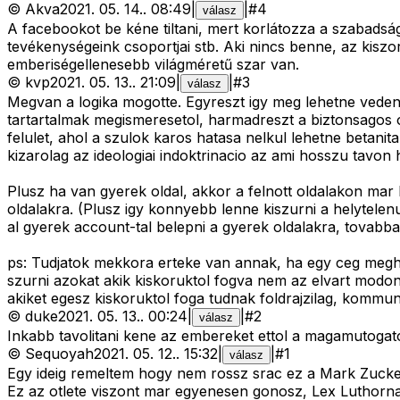
©
Akva
2021. 05. 14.
.
08:49
|
|
#
4
válasz
A facebookot be kéne tiltani, mert korlátozza a szabadsá
tevékenységeink csoportjai stb. Aki nincs benne, az kiszo
emberiségellenesebb világméretű szar van.
©
kvp
2021. 05. 13.
.
21:09
|
|
#
3
válasz
Megvan a logika mogotte. Egyreszt igy meg lehetne vedeni
tartartalmak megismeresetol, harmadreszt a biztonsagos ol
felulet, ahol a szulok karos hatasa nelkul lehetne betani
kizarolag az ideologiai indoktrinacio az ami hosszu tavon
Plusz ha van gyerek oldal, akkor a felnott oldalakon mar 
oldalakra. (Plusz igy konnyebb lenne kiszurni a helytelen
al gyerek account-tal belepni a gyerek oldalakra, tovabb
ps: Tudjatok mekkora erteke van annak, ha egy ceg megha
szurni azokat akik kiskoruktol fogva nem az elvart modo
akiket egesz kiskoruktol foga tudnak foldrajzilag, kommun
©
duke
2021. 05. 13.
.
00:24
|
|
#
2
válasz
Inkabb tavolitani kene az embereket ettol a magamutogat
©
Sequoyah
2021. 05. 12.
.
15:32
|
|
#
1
válasz
Egy ideig remeltem hogy nem rossz srac ez a Mark Zucke
Ez az otlete viszont mar egyenesen gonosz, Lex Luthornak