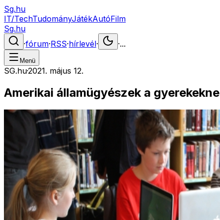
Sg.hu
IT/Tech
Tudomány
Játék
Autó
Film
Sg.hu
·
fórum
·
RSS
·
hírlevél
·
·
...
Menü
SG.hu
·
2021. május 12.
Amerikai államügyészek a gyerekeknek