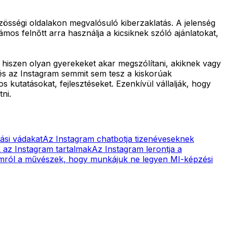
zösségi oldalakon megvalósuló kiberzaklatás. A jelenség
os felnőtt arra használja a kicsiknek szóló ajánlatokat,
 hiszen olyan gyerekeket akar megszólítani, akiknek vagy
 és az Instagram semmit sem tesz a kiskorúak
 kutatásokat, fejlesztéseket. Ezenkívül vállalják, hogy
ni.
ási vádakat
Az Instagram chatbotja tizenéveseknek
k az Instagram tartalmak
Az Instagram lerontja a
mról a művészek, hogy munkájuk ne legyen MI-képzési