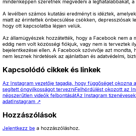
mindenképpen szeretnék megvédeni a legfiatalabbakat, a 
A levélben számos kutatási eredményt is idéztek, amelye
miatt az érintettek önbecsülése csökken, depressziósak le
hogy ott kapcsolatba lépjen velük.
Az államügyészek hozzátették, hogy a Facebook nem a megl
eddig nem volt közösségi fiókjuk, vagy nem is terveztek i
bejelentkezései ellen. A Facebook szóvivője azt mondta, h
nem lesznek hirdetések az ajánlatban és adatvédelmi, bi
Kapcsolódó cikkek és linkek
Az Instagram vezetője tagadja, hogy függőséget okozna a
segített öngyilkosságot tervezni
Felhördülést okozott az In
népszerűtlen videók felbontását
Az Instagram tizenévesek m
adat
Instagram
↗
Hozzászólások
Jelentkezz be
a hozzászóláshoz.