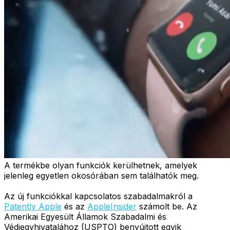
A termékbe olyan funkciók kerülhetnek, amelyek
jelenleg egyetlen okosórában sem találhatók meg.
Az új funkciókkal kapcsolatos szabadalmakról a
Patently Apple
és az
AppleInsider
számolt be. Az
Amerikai Egyesült Államok Szabadalmi és
Védjegyhivatalához (USPTO) benyújtott egyik