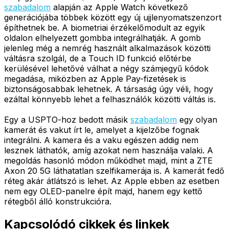
szabadalom
alapján az Apple Watch következő
generációjába többek között egy új ujjlenyomatszenzort
építhetnek be. A biometriai érzékelőmodult az egyik
oldalon elhelyezett gombba integrálhatják. A gomb
jelenleg még a nemrég használt alkalmazások közötti
váltásra szolgál, de a Touch ID funkció előtérbe
kerülésével lehetővé válhat a négy számjegyű kódok
megadása, miközben az Apple Pay-fizetések is
biztonságosabbak lehetnek. A társaság úgy véli, hogy
ezáltal könnyebb lehet a felhasználók közötti váltás is.
Egy a USPTO-hoz bedott másik
szabadalom
egy olyan
kamerát és vakut írt le, amelyet a kijelzőbe fognak
integrálni. A kamera és a vaku egészen addig nem
lesznek láthatók, amíg azokat nem használja valaki. A
megoldás hasonló módon működhet majd, mint a ZTE
Axon 20 5G láthatatlan szelfikamerája is. A kamerát fedő
réteg akár átlátszó is lehet. Az Apple ebben az esetben
nem egy OLED-panelre épít majd, hanem egy kettő
rétegből álló konstrukcióra.
Kapcsolódó cikkek és linkek