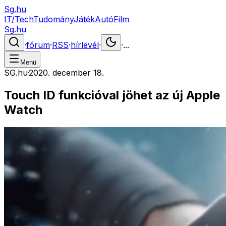
Sg.hu
IT/Tech
Tudomány
Játék
Autó
Film
Sg.hu
·
fórum
·
RSS
·
hírlevél
·
·
...
Menü
SG.hu
·
2020. december 18.
Touch ID funkcióval jöhet az új Apple
Watch