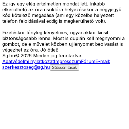
Ez így egy elég értelmetlen mondat lett. Inkább
elkerülhető az óra csuklóra helyezésekor a négyjegyű
kód kötelező megadása (ami egy közelbe helyezett
telefon feloldásával eddig is megkerülhető volt).
Fizetéskor tényleg kényelmes, ugyanakkor kicsit
biztonságosabb lenne. Most is duplán kell megnyomni a
gombot, de e művelet közben ujjlenyomat beolvasást is
végezhet az óra. Jó ötlet!
Sg
.hu
©
2026
Minden jog fenntartva.
Adatvédelmi nyilatkozat
Impresszum
Fórum
E-mail:
szerkesztoseg@sg.hu
Sütibeállítások