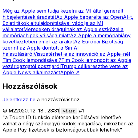
Még az Apple sem tudja kezelni az MI által generált
hibajelentések áradatát
Az Apple beperelte az OpenAI-t,
üzleti titkok eltulajdonításával vádolja az MI
vállalatot
Meredeken drágulnak az Apple eszközei a
memóriachipek válsága miatt
Az Apple a memóriahiány
következtében emeli az árakat
Az Európai Bizottság
szerint az Apple döntött a Siri AI
halasztásáról
Visszatérhet-e az innováció az Apple-nél
Tim Cook lemondásával?
Tim Cook lemondott az Apple
vezérigazgatói posztjáról
Trump célkeresztbe vette az
Apple News alkalmazást
Apple
↗
Hozzászólások
Jelentkezz be
a hozzászóláshoz.
©
M2
2020. 12. 18.
.
23:31
|
|
#
1
válasz
"a Touch ID funkció előtérbe kerülésével lehetővé
válhat a négy számjegyű kódok megadása, miközben az
Apple Pay-fizetések is biztonságosabbak lehetnek"