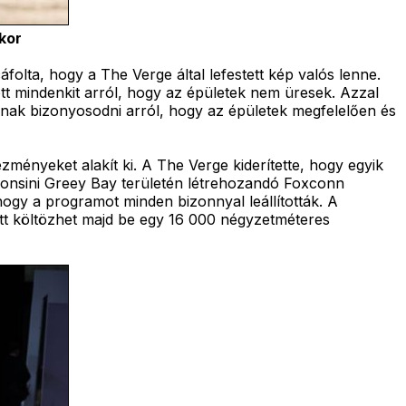
kor
áfolta, hogy a The Verge által lefestett kép valós lenne.
ott mindenkit arról, hogy az épületek nem üresek. Azzal
nak bizonyosodni arról, hogy az épületek megfelelően és
ézményeket alakít ki. A The Verge kiderítette, hogy egyik
sconsini Greey Bay területén létrehozandó Foxconn
ogy a programot minden bizonnyal leállították. A
zott költözhet majd be egy 16 000 négyzetméteres