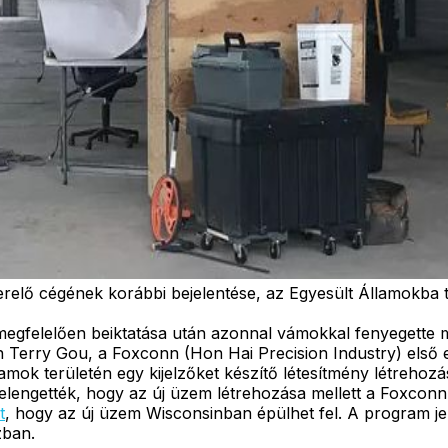
erelő cégének korábbi bejelentése, az Egyesült Államokba 
gfelelően beiktatása után azonnal vámokkal fenyegette meg
én Terry Gou, a Foxconn (Hon Hai Precision Industry) els
llamok területén egy kijelzőket készítő létesítmény létreho
t. Belengették, hogy az új üzem létrehozása mellett a Foxco
t
, hogy az új üzem Wisconsinban épülhet fel. A program j
zban.