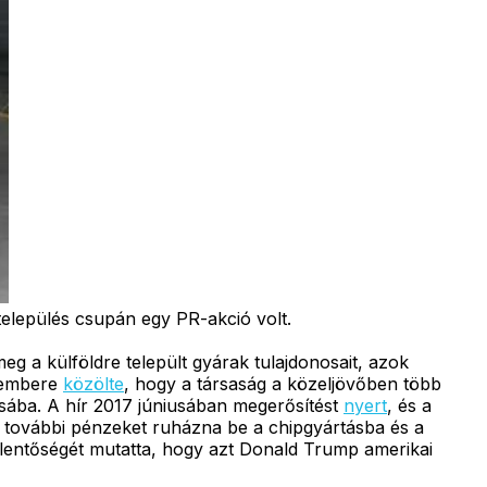
település csupán egy PR-akció volt.
 a külföldre települt gyárak tulajdonosait, azok
ő embere
közölte
, hogy a társaság a közeljövőben több
zásába. A hír 2017 júniusában megerősítést
nyert
, és a
nn további pénzeket ruházna be a chipgyártásba és a
elentőségét mutatta, hogy azt Donald Trump amerikai