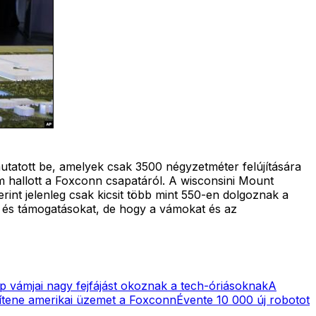
tatott be, amelyek csak 3500 négyzetméter felújítására
 hallott a Foxconn csapatáról. A wisconsini Mount
erint jelenleg csak kicsit több mint 550-en dolgoznak a
t és támogatásokat, de hogy a vámokat és az
 vámjai nagy fejfájást okoznak a tech-óriásoknak
A
építene amerikai üzemet a Foxconn
Évente 10 000 új robotot