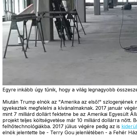
Egyre inkább úgy tűnik, hogy a világ legnagyobb összesz
Miután Trump elnök az "Amerika az első!" szlogenjének me
igyekeztek megfelelni a kívánalmaknak. 2017 január vég
mint 7 milliárd dollárt fektetne be az Amerikai Egyesült Á
projekt teljes költségvetése már 10 milliárd dollárra nőt
felhőtechnológiákba. 2017 július végére pedig az is
kiderül
elnök jelentette be - Terry Gou jelenlétében - a Fehér Há