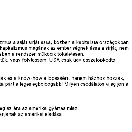
izmus a saját sírját ássa, közben a kapitalista országokban
 kapitalizmus magának az emberiségnek ássa a sírját, nem
özben a rendszer működik tökéletesen.
in betűk, vagy folytassam, USA csak úgy összelopkodta
ógiák és a know-how ellopásáért, hanem házhoz hozzák,
a párt a legeslegboldogabb! Milyen csodálatos világ jön a
g az ára az amerikai gyártás miatt.
njanak az amerikai eladásai.