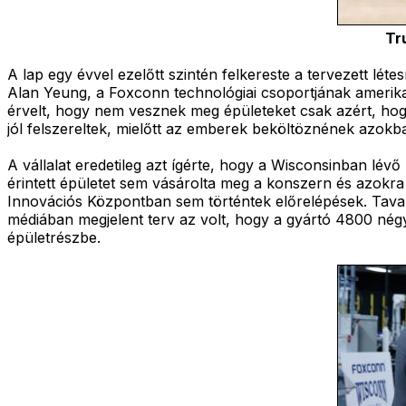
Tr
A lap egy évvel ezelőtt szintén felkereste a tervezett léte
Alan Yeung, a Foxconn technológiai csoportjának amerikai
érvelt, hogy nem vesznek meg épületeket csak azért, hog
jól felszereltek, mielőtt az emberek beköltöznének azokb
A vállalat eredetileg azt ígérte, hogy a Wisconsinban lévő 
érintett épületet sem vásárolta meg a konszern és azokr
Innovációs Központban sem történtek előrelépések. Taval
médiában megjelent terv az volt, hogy a gyártó 4800 négy
épületrészbe.