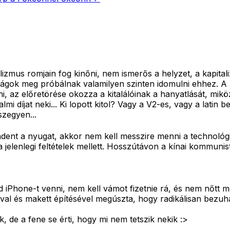
lizmus romjain fog kinőni, nem ismerős a helyzet, a kapital
szágok meg próbálnak valamilyen szinten idomulni ehhez. A
i, az előretörése okozza a kitalálóinak a hanyatlását, mik
almi díjat neki... Ki lopott kitol? Vagy a V2-es, vagy a lat
szegyen...
indent a nyugat, akkor nem kell messzire menni a technol
jelenlegi feltételek mellett. Hosszútávon a kínai kommunist
 iPhone-t venni, nem kell vámot fizetnie rá, és nem nőtt me
al és makett építésével megúszta, hogy radikálisan bezuha
, de a fene se érti, hogy mi nem tetszik nekik :>