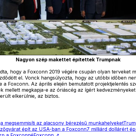
Nagyon szép makettet építettek Trumpnak
ndta, hogy a Foxconn 2019 végére csupán olyan terveket mu
dődött el. Vonck hangsúlyozta, hogy az utóbbi időben nem
 a Foxconn. Az április elején bemutatott projektjelentés sz
lek mellett megkapja-e az óriáscég az ígért kedvezményeke
ült elkerülnie, az biztos.
ja megsemmisíti az alacsony bérezésű munkahelyeket
Trump
elzőgyárat épít az USA-ban a Foxconn
7 milliárd dollárért 
harp a Foxconné
Foxconn
↗