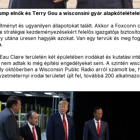
ump elnök és Terry Gou a wisconsini gyár alapkötelétele
sítményt és ugyanilyen állapotokat talált. Akkor a Foxconn c
 stratégiai kezdeményezésekért felelős igazgatója biztosít
y utána üresen hagyják azokat. Van egy tervük és meg fog
a.
Eau Claire területén két épületében irodákat és kutatási int
a nem adtak ki még építési engedélyeket sem. A szintén wi
y októberben a Wisconsin Public Radio arról számolt be, h
zetméternyi irodai területet újít fel, továbbá 200 alkalma