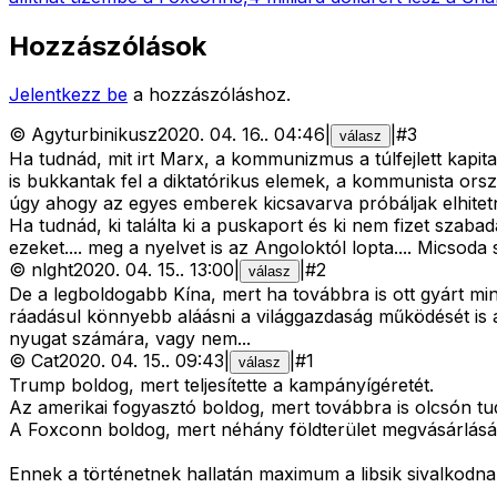
Hozzászólások
Jelentkezz be
a hozzászóláshoz.
©
Agyturbinikusz
2020. 04. 16.
.
04:46
|
|
#
3
válasz
Ha tudnád, mit irt Marx, a kommunizmus a túlfejlett kapita
is bukkantak fel a diktatórikus elemek, a kommunista or
úgy ahogy az egyes emberek kicsavarva próbáljak elhitetn
Ha tudnád, ki találta ki a puskaport és ki nem fizet szabad
ezeket.... meg a nyelvet is az Angoloktól lopta.... Micsoda 
©
nlght
2020. 04. 15.
.
13:00
|
|
#
2
válasz
De a legboldogabb Kína, mert ha továbbra is ott gyárt m
ráadásul könnyebb aláásni a világgazdaság működését is a 
nyugat számára, vagy nem...
©
Cat
2020. 04. 15.
.
09:43
|
|
#
1
válasz
Trump boldog, mert teljesítette a kampányígéretét.
Az amerikai fogyasztó boldog, mert továbbra is olcsón tud
A Foxconn boldog, mert néhány földterület megvásárlásáv
Ennek a történetnek hallatán maximum a libsik sivalkodnak