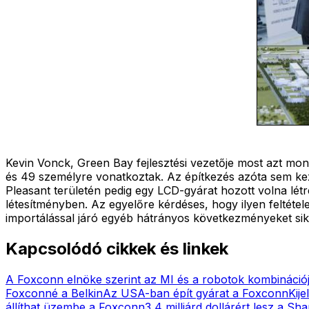
Kevin Vonck, Green Bay fejlesztési vezetője most azt mo
és 49 személyre vonatkoztak. Az építkezés azóta sem kez
Pleasant területén pedig egy LCD-gyárat hozott volna létre
létesítményben. Az egyelőre kérdéses, hogy ilyen feltéte
importálással járó egyéb hátrányos következményeket siker
Kapcsolódó cikkek és linkek
A Foxconn elnöke szerint az MI és a robotok kombináció
Foxconné a Belkin
Az USA-ban épít gyárat a Foxconn
Kij
állíthat üzembe a Foxconn
3,4 milliárd dollárért lesz a S