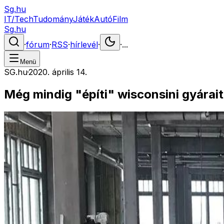
Sg.hu
IT/Tech
Tudomány
Játék
Autó
Film
Sg.hu
·
fórum
·
RSS
·
hírlevél
·
·
...
Menü
SG.hu
·
2020. április 14.
Még mindig "építi" wisconsini gyárai