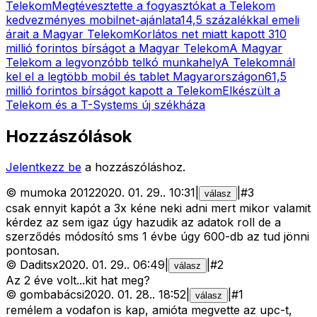
Telekom
Megtévesztette a fogyasztókat a Telekom
kedvezményes mobilnet-ajánlata
14,5 százalékkal emeli
árait a Magyar Telekom
Korlátos net miatt kapott 310
millió forintos bírságot a Magyar Telekom
A Magyar
Telekom a legvonzóbb telkó munkahely
A Telekomnál
kel el a legtöbb mobil és tablet Magyarországon
61,5
millió forintos bírságot kapott a Telekom
Elkészült a
Telekom és a T-Systems új székháza
Hozzászólások
Jelentkezz be
a hozzászóláshoz.
©
mumoka 2012
2020. 01. 29.
.
10:31
|
|
#
3
válasz
csak ennyit kapót a 3x kéne neki adni mert mikor valamit
kérdez az sem igaz úgy hazudik az adatok roll de a
szerződés módosító sms 1 évbe úgy 600-db az tud jönni
pontosan.
©
Daditsx
2020. 01. 29.
.
06:49
|
|
#
2
válasz
Az 2 éve volt...kit hat meg?
©
gombabácsi
2020. 01. 28.
.
18:52
|
|
#
1
válasz
remélem a vodafon is kap, amióta megvette az upc-t,