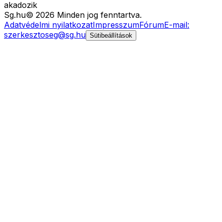
akadozik
Sg
.hu
©
2026
Minden jog fenntartva.
Adatvédelmi nyilatkozat
Impresszum
Fórum
E-mail:
szerkesztoseg@sg.hu
Sütibeállítások