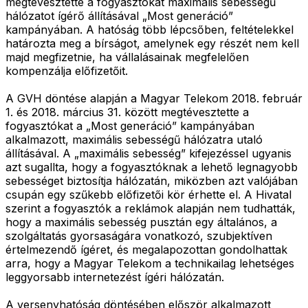
megtévesztette a fogyasztókat maximális sebességű
hálózatot ígérő állításával „Most generáció”
kampányában. A hatóság több lépcsőben, feltételekkel
határozta meg a bírságot, amelynek egy részét nem kell
majd megfizetnie, ha vállalásainak megfelelően
kompenzálja előfizetőit.
A GVH döntése alapján a Magyar Telekom 2018. február
1. és 2018. március 31. között megtévesztette a
fogyasztókat a „Most generáció” kampányában
alkalmazott, maximális sebességű hálózatra utaló
állításával. A „maximális sebesség” kifejezéssel ugyanis
azt sugallta, hogy a fogyasztóknak a lehető legnagyobb
sebességet biztosítja hálózatán, miközben azt valójában
csupán egy szűkebb előfizetői kör érhette el. A Hivatal
szerint a fogyasztók a reklámok alapján nem tudhatták,
hogy a maximális sebesség pusztán egy általános, a
szolgáltatás gyorsaságára vonatkozó, szubjektíven
értelmezendő ígéret, és megalapozottan gondolhattak
arra, hogy a Magyar Telekom a technikailag lehetséges
leggyorsabb internetezést ígéri hálózatán.
A versenyhatóság döntésében először alkalmazott