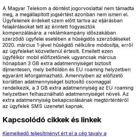
A Magyar Telekom a döntést jogorvoslattal nem támadta
meg, a megállapított jogsértést azonban nem ismeri el.
Ügyfeleinek érdekeit szem előtt tartva az eljárásban
felajánlásokat tett az érintett fogyasztók
kompenzálására: a reklámkampány időszakában
szerződő ügyfelei esetében a hűségidős szerződéseket
2020. március 1-jével hűségidő nélkülire módosítja, erről
az ügyfeleket közvetlenül értesíti. Emellett ezen
ügyfélkör mobil előfizetőinek ugyancsak március
hónapban 3 GB extra adatmennyiséget biztosít
díjmentesen, mely belföldön és EU roaming helyzetben
egyaránt leforgalmazható. Amennyiben az előfizető
korlátlan adatmennyiséget biztosító csomaggal
rendelkezik, a 3 GB extra adatmennyiség az EU roaming
helyzetben felhasználható adatmennyiséget növeli. Az
extra adatmennyiség bekapcsolásának megtörténtéről
az ügyfelek SMS üzenetet kapnak.
Kapcsolódó cikkek és linkek
Kiemelkedő teljesítményt ért el a cég tavaly a