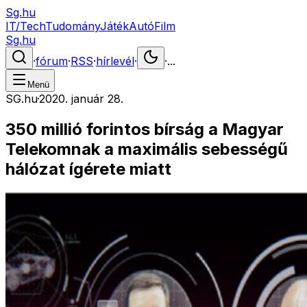
Sg.hu
IT/Tech
Tudomány
Játék
Autó
Film
Sg.hu
·
fórum
·
RSS
·
hírlevél
·
·
...
Menü
SG.hu
·
2020. január 28.
350 millió forintos bírság a Magyar
Telekomnak a maximális sebességű
hálózat ígérete miatt