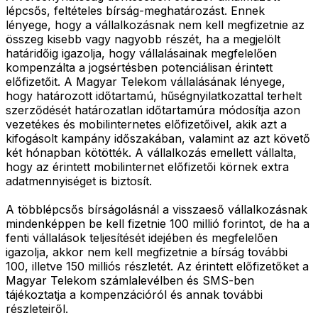
lépcsős, feltételes bírság-meghatározást. Ennek
lényege, hogy a vállalkozásnak nem kell megfizetnie az
összeg kisebb vagy nagyobb részét, ha a megjelölt
határidőig igazolja, hogy vállalásainak megfelelően
kompenzálta a jogsértésben potenciálisan érintett
előfizetőit. A Magyar Telekom vállalásának lényege,
hogy határozott időtartamú, hűségnyilatkozattal terhelt
szerződését határozatlan időtartamúra módosítja azon
vezetékes és mobilinternetes előfizetőivel, akik azt a
kifogásolt kampány időszakában, valamint az azt követő
két hónapban kötötték. A vállalkozás emellett vállalta,
hogy az érintett mobilinternet előfizetői körnek extra
adatmennyiséget is biztosít.
A többlépcsős bírságolásnál a visszaeső vállalkozásnak
mindenképpen be kell fizetnie 100 millió forintot, de ha a
fenti vállalások teljesítését idejében és megfelelően
igazolja, akkor nem kell megfizetnie a bírság további
100, illetve 150 milliós részletét. Az érintett előfizetőket a
Magyar Telekom számlalevélben és SMS-ben
tájékoztatja a kompenzációról és annak további
részleteiről.