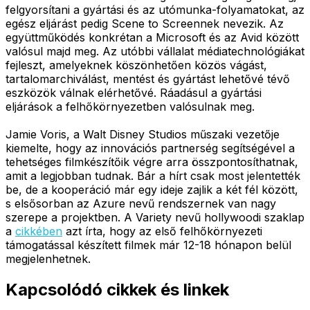
felgyorsítani a gyártási és az utómunka-folyamatokat, az
egész eljárást pedig Scene to Screennek nevezik. Az
együttműködés konkrétan a Microsoft és az Avid között
valósul majd meg. Az utóbbi vállalat médiatechnológiákat
fejleszt, amelyeknek köszönhetően közös vágást,
tartalomarchiválást, mentést és gyártást lehetővé tévő
eszközök válnak elérhetővé. Ráadásul a gyártási
eljárások a felhőkörnyezetben valósulnak meg.
Jamie Voris, a Walt Disney Studios műszaki vezetője
kiemelte, hogy az innovációs partnerség segítségével a
tehetséges filmkészítőik végre arra összpontosíthatnak,
amit a legjobban tudnak. Bár a hírt csak most jelentették
be, de a kooperáció már egy ideje zajlik a két fél között,
s elsősorban az Azure nevű rendszernek van nagy
szerepe a projektben. A Variety nevű hollywoodi szaklap
a
cikkében
azt írta, hogy az első felhőkörnyezeti
támogatással készített filmek már 12-18 hónapon belül
megjelenhetnek.
Kapcsolódó cikkek és linkek