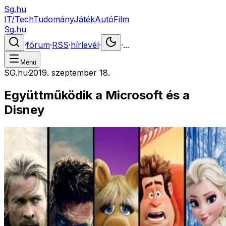
Sg.hu
IT/Tech
Tudomány
Játék
Autó
Film
Sg.hu
·
fórum
·
RSS
·
hírlevél
·
·
...
Menü
SG.hu
·
2019. szeptember 18.
Együttműködik a Microsoft és a
Disney