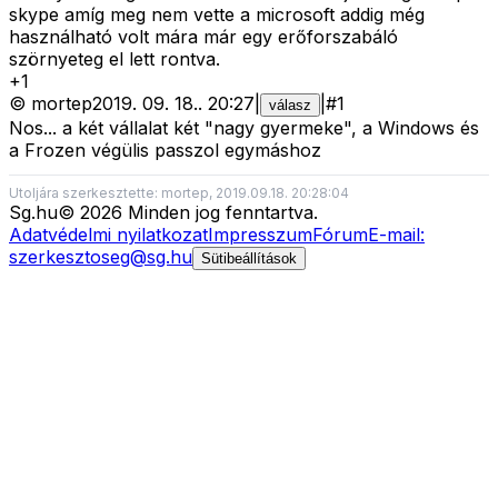
skype amíg meg nem vette a microsoft addig még
használható volt mára már egy erőforszabáló
szörnyeteg el lett rontva.
+
1
©
mortep
2019. 09. 18.
.
20:27
|
|
#
1
válasz
Nos... a két vállalat két "nagy gyermeke", a Windows és
a Frozen végülis passzol egymáshoz
Utoljára szerkesztette: mortep, 2019.09.18. 20:28:04
Sg
.hu
©
2026
Minden jog fenntartva.
Adatvédelmi nyilatkozat
Impresszum
Fórum
E-mail:
szerkesztoseg@sg.hu
Sütibeállítások