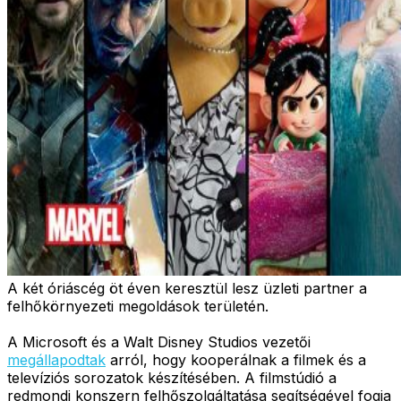
A két óriáscég öt éven keresztül lesz üzleti partner a
felhőkörnyezeti megoldások területén.
A Microsoft és a Walt Disney Studios vezetői
megállapodtak
arról, hogy kooperálnak a filmek és a
televíziós sorozatok készítésében. A filmstúdió a
redmondi konszern felhőszolgáltatása segítségével fogja