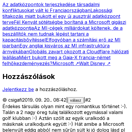
Az adatközpontok terjeszkedése társadalmi
konfliktusokat vált ki Franciaországban
Lakossági
tiltakozás miatt bukott el egy új ausztrál adatközpont
terve
Fél Kenyát sötétségbe borítaná a Microsoft gigászi
adatközpontja
Az MI-cégek milliárdokat költenek, de a
beszállítók nem tudnak lépést tartani a
kapacitásbővítéssel
Elfogyóban a számítási erő az MI
iparban
Egy angliai kisváros az MI infrastruktúra
árnyékában
Globális zavart okozott a Cloudflare hálózati
leállása
Miért bukott meg a Gaia-X francia-német
felhőkezdeményezés?
Microsoft
↗
Walt Disney
↗
Hozzászólások
Jelentkezz be
a hozzászóláshoz.
©
csigafi
2019. 09. 20.
.
08:42
|
|
#
2
válasz
Érdekes társulás olyan mint egy romantikus tőrténet :-).
Talán a 2 nagy öreg tulaj találkozott egymással valami
golf klubban :-) Aztán szólt az egyik uralkodó a
másiknak uralkodjunk együtt :-) Hát amibe a Microsoft
belenyúlt eddig abból nem sűrűn sült ki jó dolog lásd pl