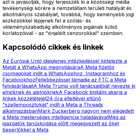
azt is javasolják, hogy terjesszék ki a közösségi média
tevékenységi körére a nemzetállam területi hatályát és
alkotmányos szabályait, továbbá, hogy keményebb jogi
eszközökkel lépjenek fel a szólás- és
véleményszabadság alkotmányos jogainak külső
korlátozóival - az "önjelölt cenzorokkal" szemben.
Kapcsolódó cikkek és linkek
Az Európai Unió ideiglenes intézkedéssel kötelezte a
Metát a WhatsApp megnyitására
A Meta fizetős
csomagokat indít a WhatsApphoz, Instagramhoz és
Facebookhoz
Fellebbezéssel támadja az FTC a Meta
felvásárlásait
A Meta Trump volt tanácsadóját nevezte ki
elnöknek és alelnöknek
A Facebook limitálni akarja a
linkek közzétételét
24 óra elteltével eltűnő
"szellemposztokat” indít a Meta a Threads
alkalmazásban
Mark Zuckerberg nagyon nem elégedett
a Meta mesterséges intelligencia haladásával
Még az
igazgatók tanúskodása előtt megegyezett az őket
beperlőkkel a Meta