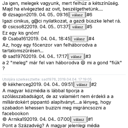
Ja igen, melegek vagyunk, mert felhúz a kétszínűség.
Majd ha elvégezted az ovit, beszélgethetünk....
©
dzsagon
2019. 04. 05.
.
09:16
|
|
#
6
válasz
Igazi cinikus, g@ci nyilatkozat, a gazdi büszke lehet rá.
©
csicso82
2019. 04. 05.
.
01:37
|
|
#
5
válasz
Ez egy kis gnóm!
©
Csaba161
2019. 04. 04.
.
18:45
|
|
#
4
válasz
Az, hogy egy főcenzor van felháborodva a
tartalomszűrésen...
©
sad1976
2019. 04. 04.
.
17:17
|
|
#
3
válasz
a 2 "meleg" már fel van háborodva 😄 mi a gond "fiúk"
?
Utoljára szerkesztette: sad1976, 2019.04.04. 17:19:05
©
kékherceg
2019. 04. 04.
.
09:51
|
|
#
2
válasz
A magyar közmédia is lábbal tiporja a
szólásszabadságot, de az valamiért nem érdekli a a
milliárdokért pippantó alapítványt....a lényeg, hogy
szabadon lehessen buzizni meg migráncsozni a
facebookon
©
Arnika19
2019. 04. 04.
.
07:00
|
|
#
1
válasz
Pont a Századvég? A magyar jelenlegi média