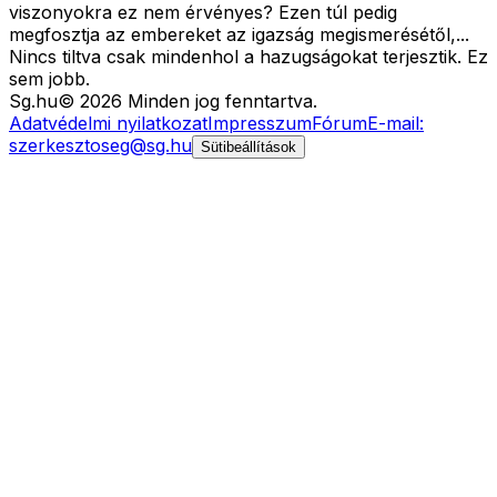
viszonyokra ez nem érvényes? Ezen túl pedig
megfosztja az embereket az igazság megismerésétől,...
Nincs tiltva csak mindenhol a hazugságokat terjesztik. Ez
sem jobb.
Sg
.hu
©
2026
Minden jog fenntartva.
Adatvédelmi nyilatkozat
Impresszum
Fórum
E-mail:
szerkesztoseg@sg.hu
Sütibeállítások