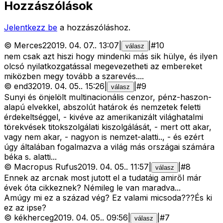
Hozzászólások
Jelentkezz be
a hozzászóláshoz.
©
Merces2
2019. 04. 07.
.
13:07
|
|
#
10
válasz
nem csak azt hiszi hogy mindenki más sik hülye, és ilyen
olcsó nyilatkozgatással megevezetheti az embereket
miközben megy tovább a szarevés....
©
end3
2019. 04. 05.
.
15:26
|
|
#
9
válasz
Sunyi és önjelölt multinacionális cenzor, pénz-haszon-
alapú elvekkel, abszolút határok és nemzetek feletti
érdekeltséggel, - kivéve az amerikanizált világhatalmi
törekvések titokszolgálati kiszolgálását, - mert ott akar,
vagy nem akar, - nagyon is nemzet-alatti.., - és ezért
úgy általában fogalmazva a világ más országai számára
béka s. alatti...
©
Macropus Rufus
2019. 04. 05.
.
11:57
|
|
#
8
válasz
Ennek az arcnak most jutott el a tudatáig amiről már
évek óta cikkeznek? Némileg le van maradva...
Amúgy mi ez a század vég? Ez valami micsoda???És ki
ez az ipse?
©
kékherceg
2019. 04. 05.
.
09:56
|
|
#
7
válasz