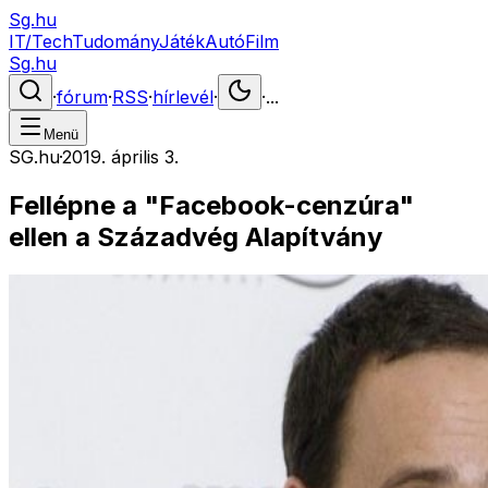
Sg.hu
IT/Tech
Tudomány
Játék
Autó
Film
Sg.hu
·
fórum
·
RSS
·
hírlevél
·
·
...
Menü
SG.hu
·
2019. április 3.
Fellépne a "Facebook-cenzúra"
ellen a Századvég Alapítvány