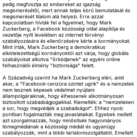
pedig megfosztja az embereket az igazság
megismerésétől, mert annak teljes körű bemutatását és
megismerését tilalom alá helyezi. Erre azzal
kapcsolatban hívták fel a figyelmet, hogy Mark
Zuckerberg, a Facebook közösségi oldal alapítója és
vezetője nyílt levelében az internet törvényi
szabályozására és ellenőrzésére kérte a kormányokat.
Mint írták, Mark Zuckerberg a demokratikus
elkötelezettségű kormányoktól azt várja, hogy globális
szabályokat alkotva "őrködjenek" az egyéni online
felhasználói élmény "biztonsága" felett.
A Századvég szerint ha Mark Zuckerberg eléri, amit
akar, a "Facebook-cenzúra szintet ugrik" és a nemzetek
nem lesznek képesek védelmet nyújtani
állampolgáraiknak, hogy élhessenek alkotmányosan
biztosított szabadságjogaikkal. Kiemelték: a "nemzeteken
a sor, hogy megvédjék a szabadságot". Ehhez nyolc
pontban fogalmazták meg javaslataikat. Egyebek mellett
azt szorgalmazzák, hogy minősítsék hagyományos
tömegmédiának a közösségi médiát és ugyanúgy
szabályozzák, mint a többi tartalomszolgáltatót. Emellett