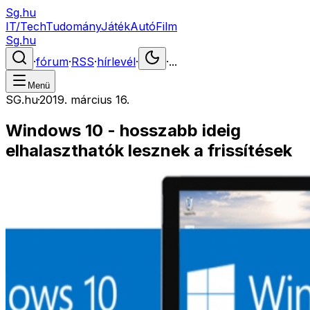
Sg.hu
IT/Tech
Tudomány
Játék
Autó
Film
Sg.hu
·
fórum
·
RSS
·
hírlevél
·
·
...
Menü
SG.hu
·
2019. március 16.
Windows 10 - hosszabb ideig
elhalaszthatók lesznek a frissítések