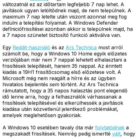
változatnál ez az időtartam legfeljebb 7 nap lehet. A
javítások ugyan letöltődnek majd, de nem települnek. A
maximum 7 nap letelte után viszont azonnal meg fog
indulni a telepítési folyamat. A Windows Defender
defíniciófrissítései azonban akkor is települnek majd, ha
a 7 napos szünetet biztosító funkció aktiválva van.
Egy
Reddit-használó
és az
Ars Technica
most arról
számolt be, hogy a Windows 10 Home egyik előzetes
verziójában már nem 7 nappal lehetett elhalasztani a
frissítések telepítését, hanem 35 nappal. Az érintett
kiadás a 19H1 frissítőcsomag első előzetese volt. A
Microsoft még nem reagált a hírre és az ügyben
hivatalos bejelentés sem történt. Az Ars Technica
rámutatott, hogy a 35 napos halasztás pont elegendő
idő lenne arra, hogy a felhasználók várhassanak a
frissítések telepítésével és elkerülhessék a javítások
kiadása után közvetlenül jelentkező problémákat,
amelyek meglehetősen gyakoriak.
A Windows 10 esetében tavaly óta már
folytatódnak
a
megszakadt frissítések. Nemrég pedig ismertté
vált
, hogy