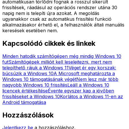
automatikusan törlődni fognak a rosszul sikerült
frissítések, ráadásul az operációs rendszer utána 30
napig nem is telepíti újra azokat. A megoldás
ugyanakkor csak az automatikus frissítési funkció
alkalmazásakor érhető el, a felhasználók általi manuális
keresések esetében nem.
Kapcsolódó cikkek és linkek
Minden hatodik számítógépen még mindig Windows 10
fut
Számítógépek millióit kell leselejtezni, mert nem
telepíthető rájuk a Windows 11
Véget ér egy korszak:
búcsúzik a Windows 10
A Microsoft meghatározta a
Windows 10 támogatásának végét
Nem lesz már több
nagyobb Windows 10 frissítés
Leáll a Windows 10
licencek értékesítése
Évente egyszer kap a jövőben
frissítéseket a Windows 10
Korlátos a Windows 11-en az
Android támogatása
Hozzászólások
Jelentkezz be
a hozzászóláshoz.