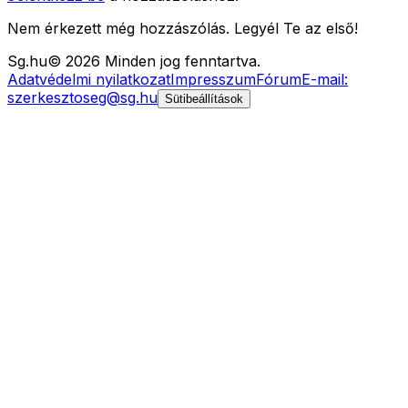
Nem érkezett még hozzászólás. Legyél Te az első!
Sg
.hu
©
2026
Minden jog fenntartva.
Adatvédelmi nyilatkozat
Impresszum
Fórum
E-mail:
szerkesztoseg@sg.hu
Sütibeállítások