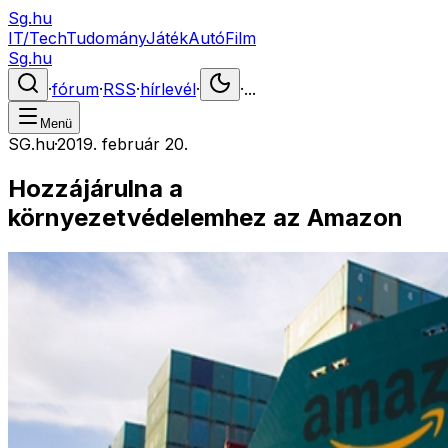
Sg.hu
IT/Tech
Tudomány
Játék
Autó
Film
Sg.hu
·
fórum
·
RSS
·
hírlevél
·
·
...
Menü
SG.hu
·
2019. február 20.
Hozzájárulna a
környezetvédelemhez az Amazon