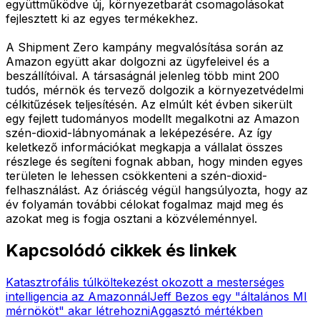
együttműködve új, környezetbarát csomagolásokat
fejlesztett ki az egyes termékekhez.
A Shipment Zero kampány megvalósítása során az
Amazon együtt akar dolgozni az ügyfeleivel és a
beszállítóival. A társaságnál jelenleg több mint 200
tudós, mérnök és tervező dolgozik a környezetvédelmi
célkitűzések teljesítésén. Az elmúlt két évben sikerült
egy fejlett tudományos modellt megalkotni az Amazon
szén-dioxid-lábnyomának a leképezésére. Az így
keletkező információkat megkapja a vállalat összes
részlege és segíteni fognak abban, hogy minden egyes
területen le lehessen csökkenteni a szén-dioxid-
felhasználást. Az óriáscég végül hangsúlyozta, hogy az
év folyamán további célokat fogalmaz majd meg és
azokat meg is fogja osztani a közvéleménnyel.
Kapcsolódó cikkek és linkek
Katasztrofális túlköltekezést okozott a mesterséges
intelligencia az Amazonnál
Jeff Bezos egy "általános MI
mérnököt" akar létrehozni
Aggasztó mértékben