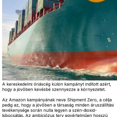
A kereskedelmi óriáscég külön kampányt indított azért,
hogy a jövőben kevésbé szennyezze a környezetet.
Az Amazon kampányának neve Shipment Zero, a célja
pedig az, hogy a jövőben a társaság minden áruszállítási
tevékenysége során nulla legyen a szén-dioxid-
kibocsátás. Az ambíciózus terv egyértelműen hosszú