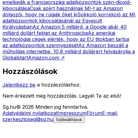
emelkedik a franciaországi adatközpontok szén-dioxid-
kibocsátása
Csak azért használnak MI-t az Amazon
dolgozói, hogy ne rúgják őket ki
Sokkoló korrekció az MI
adatközpontok kibocsátásánál az Egyesült
Királyságban
Az Amazon 5 milliárd, a Google akár 40
milliárd dollárt fektet az Anthropicba
Az amerikai
technológiai cégek elérték, hogy az EU titokban tartsa
az adatközpontok szennyezését
Az Amazon beszáll a
műholdas internetbe, 10,8 milliárd dollárért felvásárolja a
Globalstart
Amazon.com
↗
Hozzászólások
Jelentkezz be
a hozzászóláshoz.
Nem érkezett még hozzászólás. Legyél Te az első!
Sg
.hu
©
2026
Minden jog fenntartva.
Adatvédelmi nyilatkozat
Impresszum
Fórum
E-mail:
szerkesztoseg@sg.hu
Sütibeállítások