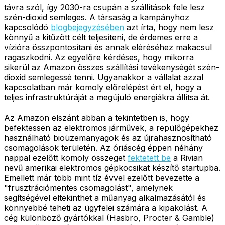
távra szól, így 2030-ra csupán a szállítások fele lesz
szén-dioxid semleges. A társaság a kampányhoz
kapcsolódó
blogbejegyzésében
azt írta, hogy nem lesz
könnyű a kitűzött célt teljesíteni, de érdemes erre a
vízióra összpontosítani és annak eléréséhez makacsul
ragaszkodni. Az egyelőre kérdéses, hogy mikorra
sikerül az Amazon összes szállítási tevékenységét szén-
dioxid semlegessé tenni. Ugyanakkor a vállalat azzal
kapcsolatban már komoly előrelépést ért el, hogy a
teljes infrastruktúráját a megújuló energiákra állítsa át.
Az Amazon elszánt abban a tekintetben is, hogy
befektessen az elektromos járművek, a repülőgépekhez
használható bioüzemanyagok és az újrahasznosítható
csomagolások területén. Az óriáscég éppen néhány
nappal ezelőtt komoly összeget
fektetett be
a Rivian
nevű amerikai elektromos gépkocsikat készítő startupba.
Emellett már több mint tíz évvel ezelőtt bevezette a
"frusztrációmentes csomagolást", amelynek
segítségével eltekinthet a műanyag alkalmazásától és
könnyebbé teheti az ügyfelei számára a kipakolást. A
cég különböző gyártókkal (Hasbro, Procter & Gamble)