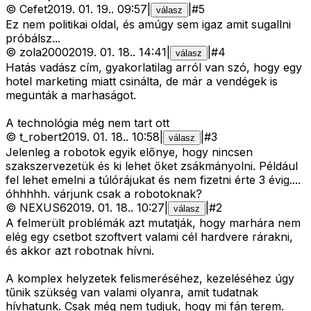
©
Cefet
2019. 01. 19.
.
09:57
|
|
#
5
válasz
Ez nem politikai oldal, és amúgy sem igaz amit sugallni
próbálsz...
©
zola2000
2019. 01. 18.
.
14:41
|
|
#
4
válasz
Hatás vadász cím, gyakorlatilag arról van szó, hogy egy
hotel marketing miatt csinálta, de már a vendégek is
megunták a marhaságot.
A technológia még nem tart ott
©
t_robert
2019. 01. 18.
.
10:58
|
|
#
3
válasz
Jelenleg a robotok egyik előnye, hogy nincsen
szakszervezetük és ki lehet őket zsákmányolni. Például
fel lehet emelni a túlórájukat és nem fizetni érte 3 évig....
óhhhhh. várjunk csak a robotoknak?
©
NEXUS6
2019. 01. 18.
.
10:27
|
|
#
2
válasz
A felmerült problémák azt mutatják, hogy marhára nem
elég egy csetbot szoftvert valami cél hardvere rárakni,
és akkor azt robotnak hívni.
A komplex helyzetek felismeréséhez, kezeléséhez úgy
tűnik szükség van valami olyanra, amit tudatnak
hívhatunk. Csak még nem tudjuk, hogy mi fán terem.