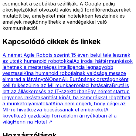
csomgokat a szobákba szállítják. A Google pedig
okoskijelzőkkel ötvözött valós idejű fordítórendszereket
mutatott be, amelyeket már hotelekben tesztelnek és
amelyek megkönnyíthetik a vendégekkel való
kommunikációt.
Kapcsolódó cikkek és linkek
A német Agile Robots szerint 15 éven belül tele lesznek
az utcák humanoid robotokkal
Az irodai háttérmunkások
lehetnek a mesterséges intelligencia legnagyobb
vesztesei
Kína humanoid robotjainak valósága messze
elmarad a látványtól
OpenAI: Európának országonként
kell felkészülnie az MI munkaerőpiaci hatásaira
Brutális
lett az álláskeresés az IT-szektorban
Egy német startup
ingyenes lakástakarítást kínál, ha kamerákkal rögzítheti
a munkafolyamatokat
Kína nem engedi, hogy cégei az
MI-re hivatkozva bocsássanak el embereket
A
következő gazdasági forradalom árnyékában él a
világ
Henn na Hotel
↗
Hozzászólások