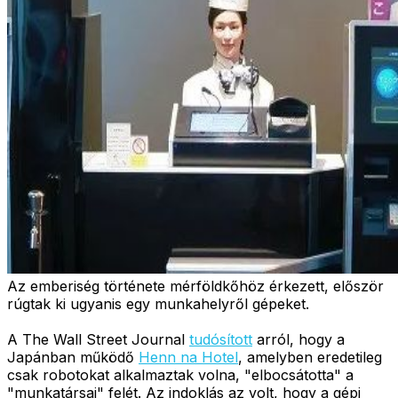
Az emberiség története mérföldkőhöz érkezett, először
rúgtak ki ugyanis egy munkahelyről gépeket.
A The Wall Street Journal
tudósított
arról, hogy a
Japánban működő
Henn na Hotel
, amelyben eredetileg
csak robotokat alkalmaztak volna, "elbocsátotta" a
"munkatársai" felét. Az indoklás az volt, hogy a gépi