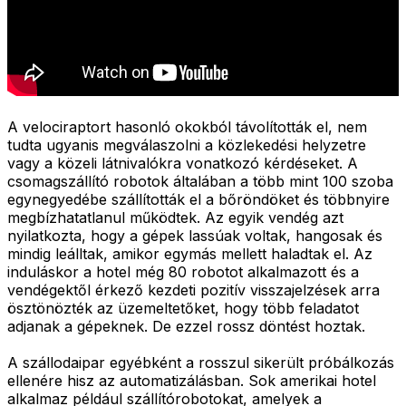
A velociraptort hasonló okokból távolították el, nem
tudta ugyanis megválaszolni a közlekedési helyzetre
vagy a közeli látnivalókra vonatkozó kérdéseket. A
csomagszállító robotok általában a több mint 100 szoba
egynegyedébe szállították el a bőröndöket és többnyire
megbízhatatlanul működtek. Az egyik vendég azt
nyilatkozta, hogy a gépek lassúak voltak, hangosak és
mindig leálltak, amikor egymás mellett haladtak el. Az
induláskor a hotel még 80 robotot alkalmazott és a
vendégektől érkező kezdeti pozitív visszajelzések arra
ösztönözték az üzemeltetőket, hogy több feladatot
adjanak a gépeknek. De ezzel rossz döntést hoztak.
A szállodaipar egyébként a rosszul sikerült próbálkozás
ellenére hisz az automatizálásban. Sok amerikai hotel
alkalmaz például szállítórobotokat, amelyek a