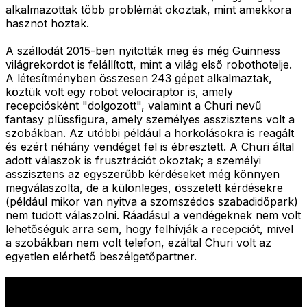
alkalmazottak több problémát okoztak, mint amekkora
hasznot hoztak.
A szállodát 2015-ben nyitották meg és még Guinness
világrekordot is felállított, mint a világ első robothotelje.
A létesítményben összesen 243 gépet alkalmaztak,
köztük volt egy robot velociraptor is, amely
recepciósként "dolgozott", valamint a Churi nevű
fantasy plüssfigura, amely személyes asszisztens volt a
szobákban. Az utóbbi például a horkolásokra is reagált
és ezért néhány vendéget fel is ébresztett. A Churi által
adott válaszok is frusztrációt okoztak; a személyi
asszisztens az egyszerűbb kérdéseket még könnyen
megválaszolta, de a különleges, összetett kérdésekre
(például mikor van nyitva a szomszédos szabadidőpark)
nem tudott válaszolni. Ráadásul a vendégeknek nem volt
lehetőségük arra sem, hogy felhívják a recepciót, mivel
a szobákban nem volt telefon, ezáltal Churi volt az
egyetlen elérhető beszélgetőpartner.