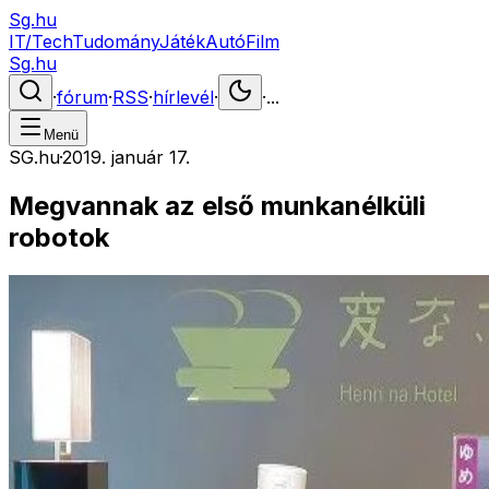
Sg.hu
IT/Tech
Tudomány
Játék
Autó
Film
Sg.hu
·
fórum
·
RSS
·
hírlevél
·
·
...
Menü
SG.hu
·
2019. január 17.
Megvannak az első munkanélküli
robotok