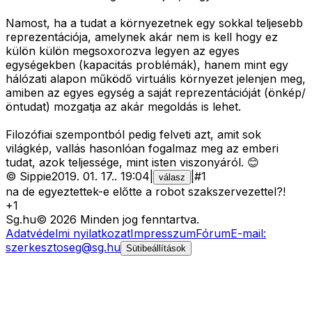
Namost, ha a tudat a környezetnek egy sokkal teljesebb
reprezentációja, amelynek akár nem is kell hogy ez
külön külön megsoxorozva legyen az egyes
egységekben (kapacitás problémák), hanem mint egy
hálózati alapon működő virtuális környezet jelenjen meg,
amiben az egyes egység a saját reprezentációját (önkép/
öntudat) mozgatja az akár megoldás is lehet.
Filozófiai szempontból pedig felveti azt, amit sok
világkép, vallás hasonlóan fogalmaz meg az emberi
tudat, azok teljessége, mint isten viszonyáról. 😊
©
Sippie
2019. 01. 17.
.
19:04
|
|
#
1
válasz
na de egyeztettek-e előtte a robot szakszervezettel?!
+
1
Sg
.hu
©
2026
Minden jog fenntartva.
Adatvédelmi nyilatkozat
Impresszum
Fórum
E-mail:
szerkesztoseg@sg.hu
Sütibeállítások