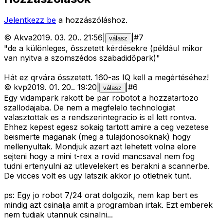
Jelentkezz be
a hozzászóláshoz.
©
Akva
2019. 03. 20.
.
21:56
|
|
#
7
válasz
"de a különleges, összetett kérdésekre (például mikor
van nyitva a szomszédos szabadidőpark)"
Hát ez qrvára összetett. 160-as IQ kell a megértéséhez!
©
kvp
2019. 01. 20.
.
19:20
|
|
#
6
válasz
Egy vidampark rakott be par robotot a hozzatartozo
szallodajaba. De nem a megfelelo technologiat
valasztottak es a rendszerintegracio is el lett rontva.
Ehhez kepest egesz sokaig tartott amire a ceg vezetese
beismerte maganak (meg a tulajdonosoknak) hogy
mellenyultak. Mondjuk azert azt lehetett volna elore
sejteni hogy a mini t-rex a rovid mancsaval nem fog
tudni ertenyulni az utlevelekert es berakni a scannerbe.
De vicces volt es ugy latszik akkor jo otletnek tunt.
ps: Egy jo robot 7/24 orat dolgozik, nem kap bert es
mindig azt csinalja amit a programban irtak. Ezt emberek
nem tudjak utannuk csinalni...