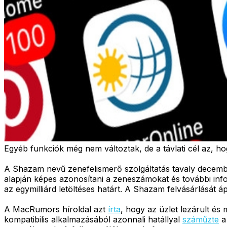
Egyéb funkciók még nem változtak, de a távlati cél az, ho
A Shazam nevű zenefelismerő szolgáltatás tavaly dece
alapján képes azonosítani a zeneszámokat és további infor
az egymilliárd letöltéses határt. A Shazam felvásárlását áp
A MacRumors híroldal azt
írta
, hogy az üzlet lezárult és
kompatibilis alkalmazásából azonnali hatállyal
száműzte
a 