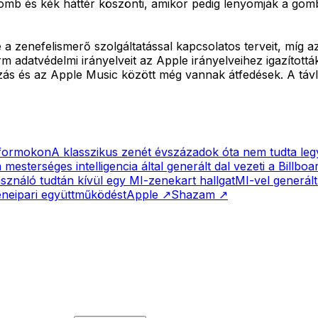
omb és kék háttér köszönti, amikor pedig lenyomják a gomb
 zenefelismerő szolgáltatással kapcsolatos terveit, míg az
m adatvédelmi irányelveit az Apple irányelveihez igazított
s és az Apple Music között még vannak átfedések. A távlat
atformokon
A klasszikus zenét évszázadok óta nem tudta leg
esterséges intelligencia által generált dal vezeti a Billboard
használó tudtán kívül egy MI-zenekart hallgat
MI-vel generált
eneipari együttműködést
Apple
↗
Shazam
↗