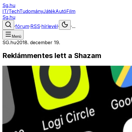
Sg.hu
IT/Tech
Tudomány
Játék
Autó
Film
Sg.hu
·
fórum
·
RSS
·
hírlevél
·
·
...
Menü
SG.hu
·
2018. december 19.
Reklámmentes lett a Shazam