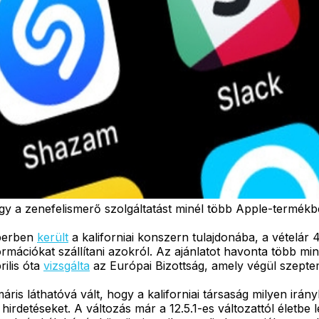
gy a zenefelismerő szolgáltatást minél több Apple-termékbe
mberben
került
a kaliforniai konszern tulajdonába, a vételár 40
mációkat szállítani azokról. Az ajánlatot havonta több min
rilis óta
vizsgálta
az Európai Bizottság, amely végül szept
 máris láthatóvá vált, hogy a kaliforniai társaság milyen ir
hirdetéseket. A változás már a 12.5.1-es változattól életbe 