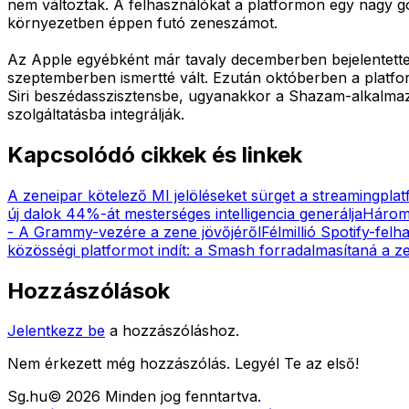
nem változtak. A felhasználókat a platformon egy nagy g
környezetben éppen futó zeneszámot.
Az Apple egyébként már tavaly decemberben bejelentette a
szeptemberben ismertté vált. Ezután októberben a platfor
Siri beszédasszisztensbe, ugyanakkor a Shazam-alkalmazá
szolgáltatásba integrálják.
Kapcsolódó cikkek és linkek
A zeneipar kötelező MI jelöléseket sürget a streamingpl
új dalok 44%-át mesterséges intelligencia generálja
Három m
- A Grammy-vezére a zene jövőjéről
Félmillió Spotify-fel
közösségi platformot indít: a Smash forradalmasítaná a z
Hozzászólások
Jelentkezz be
a hozzászóláshoz.
Nem érkezett még hozzászólás. Legyél Te az első!
Sg
.hu
©
2026
Minden jog fenntartva.