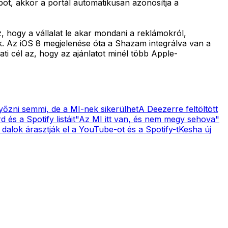
ot, akkor a portál automatikusan azonosítja a
, hogy a vállalat le akar mondani a reklámokról,
ák. Az iOS 8 megjelenése óta a Shazam integrálva van a
i cél az, hogy az ajánlatot minél több Apple-
yőzni semmi, de a MI-nek sikerülhet
A Deezerre feltöltött
 és a Spotify listáit
"Az MI itt van, és nem megy sehova"
 dalok árasztják el a YouTube-ot és a Spotify-t
Kesha új