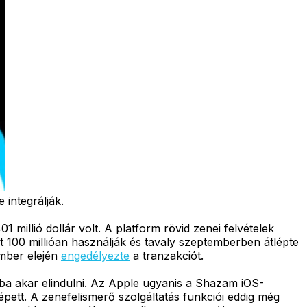
 integrálják.
1 millió dollár volt. A platform rövid zenei felvételek
t 100 millióan használják és tavaly szeptemberben átlépte
ember elején
engedélyezte
a tranzakciót.
ányba akar elindulni. Az Apple ugyanis a Shazam iOS-
lépett. A zenefelismerő szolgáltatás funkciói eddig még