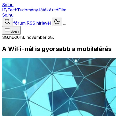
Sg.hu
IT/Tech
Tudomány
Játék
Autó
Film
Sg.hu
·
fórum
·
RSS
·
hírlevél
·
·
...
Menü
SG.hu
·
2018. november 28.
A WiFi-nél is gyorsabb a mobilelérés