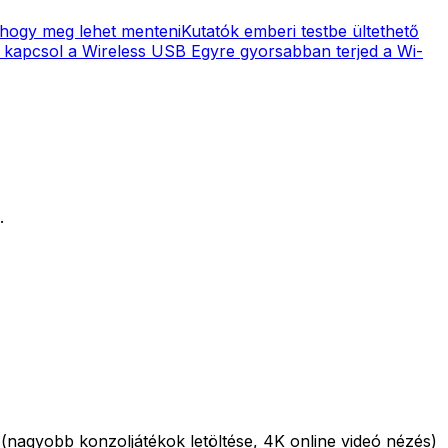
 hogy meg lehet menteni
Kutatók emberi testbe ültethető
 kapcsol a Wireless USB
Egyre gyorsabban terjed a Wi-
.
(nagyobb konzoljátékok letöltése, 4K online videó nézés)