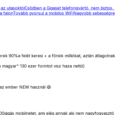
 az utasoktól
Csődben a Gigaset telefongyártó, nem biztos,
a falon
Tovább gyorsul a mobilos WiFi
Nagyobb sebességre
rek 90%a felét keresi + a főnök milliókat, aztán átlagolnak
n magyar" 130 ezer forintot visz haza nettó)
at az ember NEM használ 😄
00gigás mobilnetet, ami elég annak aki nem nagyfogyasztó 