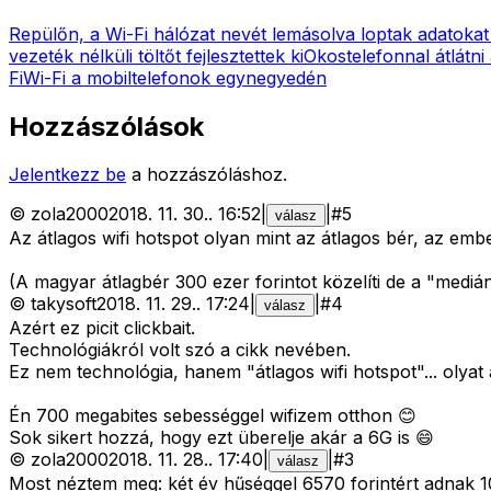
Repülőn, a Wi-Fi hálózat nevét lemásolva loptak adatokat
vezeték nélküli töltőt fejlesztettek ki
Okostelefonnal átlátni 
Fi
Wi-Fi a mobiltelefonok egynegyedén
Hozzászólások
Jelentkezz be
a hozzászóláshoz.
©
zola2000
2018. 11. 30.
.
16:52
|
|
#
5
válasz
Az átlagos wifi hotspot olyan mint az átlagos bér, az embe
(A magyar átlagbér 300 ezer forintot közelíti de a "mediá
©
takysoft
2018. 11. 29.
.
17:24
|
|
#
4
válasz
Azért ez picit clickbait.
Technológiákról volt szó a cikk nevében.
Ez nem technológia, hanem "átlagos wifi hotspot"... oly
Én 700 megabites sebességgel wifizem otthon 😊
Sok sikert hozzá, hogy ezt überelje akár a 6G is 😄
©
zola2000
2018. 11. 28.
.
17:40
|
|
#
3
válasz
Most néztem meg: két év hűséggel 6570 forintért adnak 1