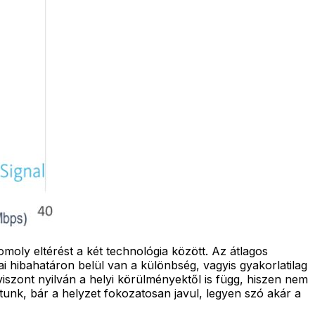
oly eltérést a két technológia között. Az átlagos
kai hibahatáron belül van a különbség, vagyis gyakorlatilag
iszont nyilván a helyi körülményektől is függ, hiszen nem
unk, bár a helyzet fokozatosan javul, legyen szó akár a