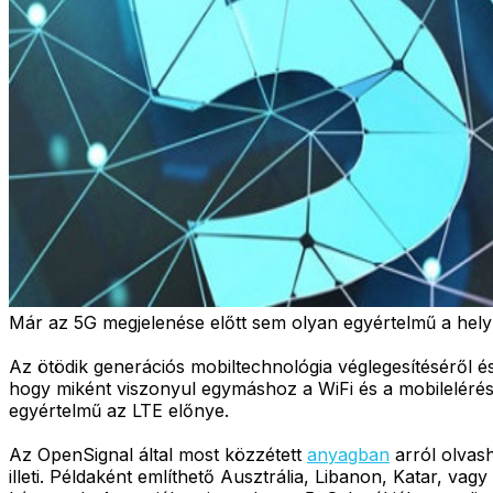
Már az 5G megjelenése előtt sem olyan egyértelmű a hely
Az ötödik generációs mobiltechnológia véglegesítéséről 
hogy miként viszonyul egymáshoz a WiFi és a mobileléré
egyértelmű az LTE előnye.
Az OpenSignal által most közzétett
anyagban
arról olvash
illeti. Példaként említhető Ausztrália, Libanon, Katar, 