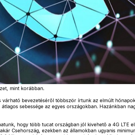
zet, mint korábban.
és várható bevezetéséről többször írtunk az elmúlt hónapo
s átlagos sebessége az egyes országokban. Hazánkban nagy
atunk, hogy több tucat országban jól kivehető a 4G LTE elő
vagy akár Csehország, ezekben az államokban ugyanis minim