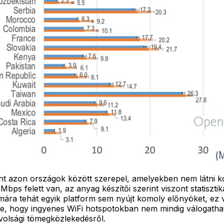
t azon országok között szerepel, amelyekben nem látni kom
Mbps felett van, az anyag készítői szerint viszont statiszti
mára tehát egyik platform sem nyújt komoly előnyöket, ez v
ve, hogy ingyenes WiFi hotspotokban nem mindig válogathat
ávolsági tömegközlekedésről.