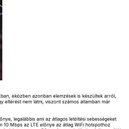
kban, eközben azonban elemzések is készültek arról,
 eltérést nem látni, viszont számos államban már
nye, legalábbis ami az átlagos letöltési sebességeket
um 10 Mbps az LTE előnye az átlag WiFi hotspothoz