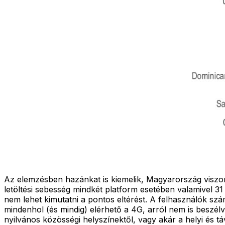
Az elemzésben hazánkat is kiemelik, Magyarország viszon
letöltési sebesség mindkét platform esetében valamivel 31 
nem lehet kimutatni a pontos eltérést. A felhasználók szá
mindenhol (és mindig) elérhető a 4G, arról nem is beszél
nyilvános közösségi helyszínektől, vagy akár a helyi és t