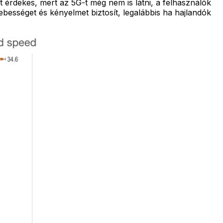
érdekes, mert az 5G-t még nem is látni, a felhasználók
bességet és kényelmet biztosít, legalábbis ha hajlandók