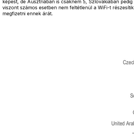
képest, de Ausztriában is csaknem 5, Szlovákiában pedig 
viszont számos esetben nem feltétlenül a WiFi-t részesít
megfizetni ennek árát.