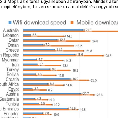
2,3 Mbps az eltérés ugyanebben az irányban. Mindez azért 
ik majd előnyben, hiszen számukra a mobilelérés nagyobb se