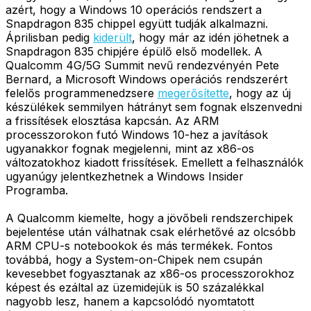
azért, hogy a Windows 10 operációs rendszert a
Snapdragon 835 chippel együtt tudják alkalmazni.
Áprilisban pedig
kiderült
, hogy már az idén jöhetnek a
Snapdragon 835 chipjére épülő első modellek. A
Qualcomm 4G/5G Summit nevű rendezvényén Pete
Bernard, a Microsoft Windows operációs rendszerért
felelős programmenedzsere
megerősítette
, hogy az új
készülékek semmilyen hátrányt sem fognak elszenvedni
a frissítések elosztása kapcsán. Az ARM
processzorokon futó Windows 10-hez a javítások
ugyanakkor fognak megjelenni, mint az x86-os
változatokhoz kiadott frissítések. Emellett a felhasználók
ugyanúgy jelentkezhetnek a Windows Insider
Programba.
A Qualcomm kiemelte, hogy a jövőbeli rendszerchipek
bejelentése után válhatnak csak elérhetővé az olcsóbb
ARM CPU-s notebookok és más termékek. Fontos
továbbá, hogy a System-on-Chipek nem csupán
kevesebbet fogyasztanak az x86-os processzorokhoz
képest és ezáltal az üzemidejük is 50 százalékkal
nagyobb lesz, hanem a kapcsolódó nyomtatott