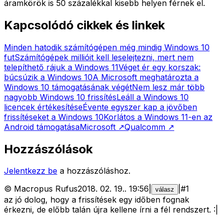
áramkörök is 50 százalékkal kisebb helyen férnek el.
Kapcsolódó cikkek és linkek
Minden hatodik számítógépen még mindig Windows 10
fut
Számítógépek millióit kell leselejtezni, mert nem
telepíthető rájuk a Windows 11
Véget ér egy korszak:
búcsúzik a Windows 10
A Microsoft meghatározta a
Windows 10 támogatásának végét
Nem lesz már több
nagyobb Windows 10 frissítés
Leáll a Windows 10
licencek értékesítése
Évente egyszer kap a jövőben
frissítéseket a Windows 10
Korlátos a Windows 11-en az
Android támogatása
Microsoft
↗
Qualcomm
↗
Hozzászólások
Jelentkezz be
a hozzászóláshoz.
©
Macropus Rufus
2018. 02. 19.
.
19:56
|
|
#
1
válasz
az jó dolog, hogy a frissítések egy időben fognak
érkezni, de előbb talán újra kellene írni a fél rendszert. :|