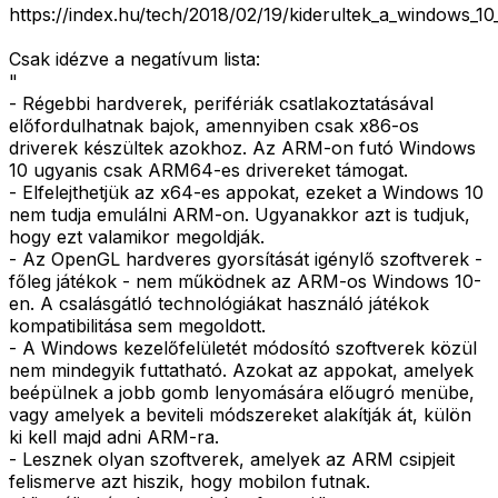
https://index.hu/tech/2018/02/19/kiderultek_a_windows_10
Csak idézve a negatívum lista:
"
- Régebbi hardverek, perifériák csatlakoztatásával
előfordulhatnak bajok, amennyiben csak x86-os
driverek készültek azokhoz. Az ARM-on futó Windows
10 ugyanis csak ARM64-es drivereket támogat.
- Elfelejthetjük az x64-es appokat, ezeket a Windows 10
nem tudja emulálni ARM-on. Ugyanakkor azt is tudjuk,
hogy ezt valamikor megoldják.
- Az OpenGL hardveres gyorsítását igénylő szoftverek -
főleg játékok - nem működnek az ARM-os Windows 10-
en. A csalásgátló technológiákat használó játékok
kompatibilitása sem megoldott.
- A Windows kezelőfelületét módosító szoftverek közül
nem mindegyik futtatható. Azokat az appokat, amelyek
beépülnek a jobb gomb lenyomására előugró menübe,
vagy amelyek a beviteli módszereket alakítják át, külön
ki kell majd adni ARM-ra.
- Lesznek olyan szoftverek, amelyek az ARM csipjeit
felismerve azt hiszik, hogy mobilon futnak.