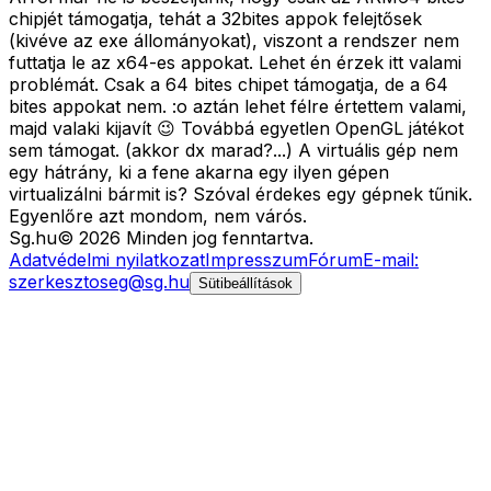
chipjét támogatja, tehát a 32bites appok felejtősek
(kivéve az exe állományokat), viszont a rendszer nem
futtatja le az x64-es appokat. Lehet én érzek itt valami
problémát. Csak a 64 bites chipet támogatja, de a 64
bites appokat nem. :o aztán lehet félre értettem valami,
majd valaki kijavít 😉 Továbbá egyetlen OpenGL játékot
sem támogat. (akkor dx marad?...) A virtuális gép nem
egy hátrány, ki a fene akarna egy ilyen gépen
virtualizálni bármit is? Szóval érdekes egy gépnek tűnik.
Egyenlőre azt mondom, nem várós.
Sg
.hu
©
2026
Minden jog fenntartva.
Adatvédelmi nyilatkozat
Impresszum
Fórum
E-mail:
szerkesztoseg@sg.hu
Sütibeállítások