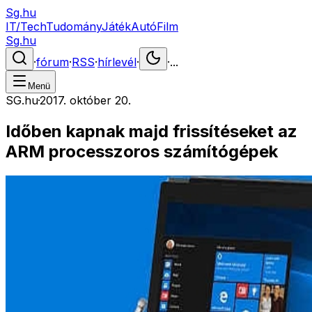
Sg.hu
IT/Tech
Tudomány
Játék
Autó
Film
Sg.hu
·
fórum
·
RSS
·
hírlevél
·
·
...
Menü
SG.hu
·
2017. október 20.
Időben kapnak majd frissítéseket az
ARM processzoros számítógépek