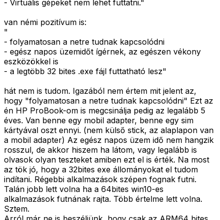
- Virtuális gépeket nem lehet futtatni."
van némi pozitívum is:
"
- folyamatosan a netre tudnak kapcsolódni
- egész napos üzemidőt ígérnek, az egészen vékony
eszközökkel is
- a legtöbb 32 bites .exe fájl futtatható lesz"
hát nem is tudom. Igazából nem értem mit jelent az,
hogy "folyamatosan a netre tudnak kapcsolódni" Ezt az
én HP ProBook-om is megcsinálja pedig az legalább 5
éves. Van benne egy mobil adapter, benne egy sim
kártyával oszt ennyi. (nem külső stick, az alaplapon van
a mobil adapter) Az egész napos üzem idő nem hangzik
rosszul, de akkor hiszem ha látom, vagy legalább is
olvasok olyan teszteket amiben ezt el is érték. Na most
az tök jó, hogy a 32bites exe állományokat el tudom
indítani. Régebbi alkalmazások szépen fognak futni.
Talán jobb lett volna ha a 64bites win10-es
alkalmazások futnának rajta. Több értelme lett volna.
Sztem.
Arról már ne is beszéljünk, hogy csak az ARM64 bites