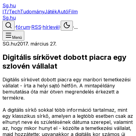
Sg.hu
IT/Tech
Tudomány
Játék
Autó
Film
Sg.hu
·
fórum
·
RSS
·
hírlevél
·
·
...
Menü
SG.hu
·
2017. március 27.
Digitális sírkövet dobott piacra egy
szlovén vállalat
Digitális sírkövet dobott piacra egy maribori temetkezési
vállalat - írta a helyi sajtó hétfőn. A mintapéldány
bemutatása óta már ötven megrendelés érkezett a
termékre.
A digitális sírkő sokkal több információ tartalmaz, mint
egy klasszikus sírkő, amelyen a legtöbb esetben csak az
elhunyt neve és születésének dátuma szerepel, valamint
az, hogy mikor hunyt el - közölte a temetkezési vállalat,
majd hozzátette: ugyanakkor a digitális kor számos új