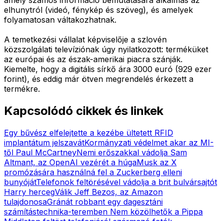
elhunytról (videó, fénykép és szöveg), és amelyek
folyamatosan váltakozhatnak.
A temetkezési vállalat képviselője a szlovén
közszolgálati televíziónak úgy nyilatkozott: terméküket
az európai és az észak-amerikai piacra szánják.
Kiemelte, hogy a digitális sírkő ára 3000 euró (929 ezer
forint), és eddig már ötven megrendelés érkezett a
termékre.
Kapcsolódó cikkek és linkek
Egy bűvész elfelejtette a kezébe ültetett RFID
implantátum jelszavát
Kormányzati védelmet akar az MI-
től Paul McCartney
Nemi erőszakkal vádolja Sam
Altmant, az OpenAI vezérét a húga
Musk az X
promózására használná fel a Zuckerberg elleni
bunyóját
Telefonok feltörésével vádolja a brit bulvársajtót
Harry herceg
Válik Jeff Bezos, az Amazon
tulajdonosa
Gránát robbant egy dagesztáni
számítástechnika-teremben
Nem közölhetők a Pippa