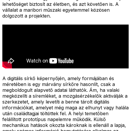
lehetőséget biztosít az életben, és azt követően is. A
vállalat a maribori műszaki egyetemmel közösen
dolgozott a projekten.
A digitális sírkő képernyőjén, amely formájában és
méretében is egy márvány sírkőre hasonlít, csak a
megboldogult alapvető adatai láthatók. Ám, ha valaki
megközelíti a síremléket, a mozgásérzékelők aktiválják a
szerkezetet, amely levetíti a benne tárolt digitális
információkat, amelyet még maga az elhunyt vagy halála
után családtagjai töltöttek fel. A helyi temetőben
felállított prototípus napelemre működik. Külső
mechanikus hatások okozta károknak is ellenáll a lapja,
amely számos információ bemutatására alkalmas az