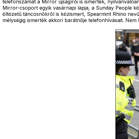
telefonszámát a Mirror újságírói is ismerték, nyilvánvalóa
Mirror-csoport egyik vasárnapi lapja, a Sunday People köz
öltözetű táncosnőkről is közismert, Spearmint Rhino nevű
mélységig ismerték akkori barátnője telefonhívásait. Nem h