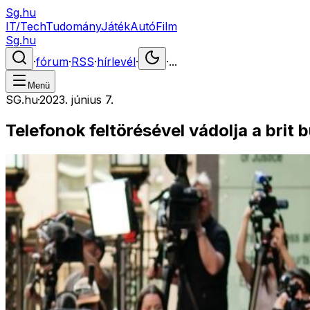
Sg.hu
IT/Tech
Tudomány
Játék
Autó
Film
Sg.hu
·
fórum
·
RSS
·
hírlevél
·
·
...
Menü
SG.hu
·
2023. június 7.
Telefonok feltörésével vádolja a brit 