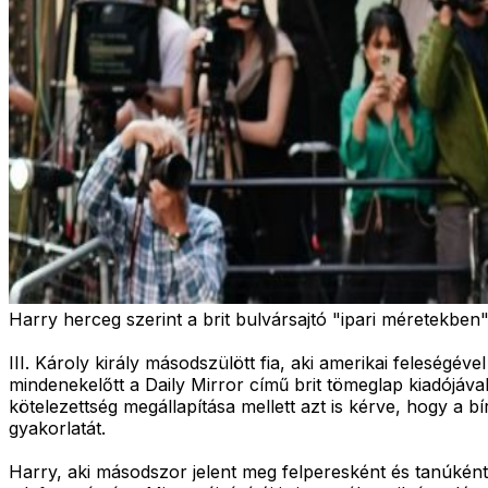
Harry herceg szerint a brit bulvársajtó "ipari méretekben"
III. Károly király másodszülött fia, aki amerikai feleségé
mindenekelőtt a Daily Mirror című brit tömeglap kiadójáv
kötelezettség megállapítása mellett azt is kérve, hogy a 
gyakorlatát.
Harry, aki másodszor jelent meg felperesként és tanúként 