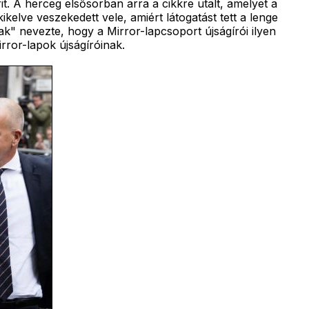
it. A herceg elsősorban arra a cikkre utalt, amelyet a
elve veszekedett vele, amiért látogatást tett a lenge
k" nevezte, hogy a Mirror-lapcsoport újságírói ilyen
rror-lapok újságíróinak.