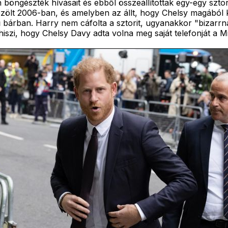
n böngészték hívásait és ebből összeállítottak egy-egy sztor
ölt 2006-ban, és amelyben az állt, hogy Chelsy magából kik
 bárban. Harry nem cáfolta a sztorit, ugyanakkor "bizarrna
iszi, hogy Chelsy Davy adta volna meg saját telefonját a Mi