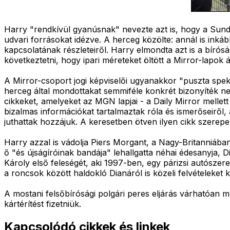
Harry "rendkívül gyanúsnak" nevezte azt is, hogy a Sund
udvari forrásokat idézve. A herceg közölte: annál is inká
kapcsolatának részleteiről. Harry elmondta azt is a bíró
következtetni, hogy ipari méreteket öltött a Mirror-lapok á
A Mirror-csoport jogi képviselői ugyanakkor "puszta spek
herceg által mondottakat semmiféle konkrét bizonyíték nem
cikkeket, amelyeket az MGN lapjai - a Daily Mirror melle
bizalmas információkat tartalmaztak róla és ismerőseirő
juthattak hozzájuk. A keresetben ötven ilyen cikk szerepel
Harry azzal is vádolja Piers Morgant, a Nagy-Britanniában 
ő "és újságíróinak bandája" lehallgatta néhai édesanyja, 
Károly első feleségét, aki 1997-ben, egy párizsi autószer
a roncsok között haldokló Dianáról is közeli felvételeket k
A mostani felsőbírósági polgári peres eljárás várhatóan m
kártérítést fizetniük.
Kapcsolódó cikkek és linkek