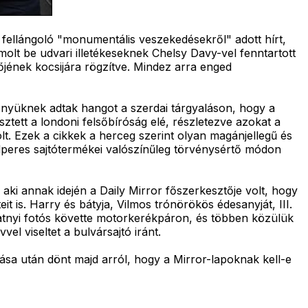
fellángoló "monumentális veszekedésekről" adott hírt,
molt be udvari illetékeseknek Chelsy Davy-vel fenntartott
őjének kocsijára rögzítve. Mindez arra enged
ényüknek adtak hangot a szerdai tárgyaláson, hogy a
ztett a londoni felsőbíróság elé, részletezve azokat a
lt. Ezek a cikkek a herceg szerint olyan magánjellegű és
alperes sajtótermékei valószínűleg törvénysértő módon
 aki annak idején a Daily Mirror főszerkesztője volt, hogy
 is. Harry és bátyja, Vilmos trónörökös édesanyját, III.
ucatnyi fotós követte motorkerékpáron, és többen közülük
el viseltet a bulvársajtó iránt.
tása után dönt majd arról, hogy a Mirror-lapoknak kell-e