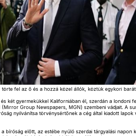
 törte fel az ő és a hozzá közel állók, köztük egykori barát
vel és két gyermekükkel Kaliforniában él, szerdán a londoni 
al (Mirror Group Newspapers, MGN) szembeni vádjait. A susse
bíróság nyilvánítsa törvénysértőnek a cég által kiadott lapo
a bíróság előtt, az estébe nyúló szerdai tárgyalási napon k