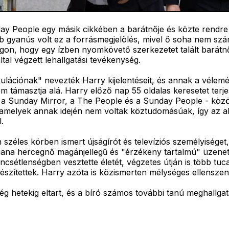
ay People egy másik cikkében a barátnője és közte rendre 
bb gyanús volt ez a forrásmegjelölés, mivel ő soha nem szá
ságon, hogy egy ízben nyomkövető szerkezetet talált barátn
ltal végzett lehallgatási tevékenység.
ulációnak" nevezték Harry kijelentéseit, és annak a vélem
 támasztja alá. Harry előző nap 55 oldalas keresetet terjes
tt a Sunday Mirror, a The People és a Sunday People - közö
l, amelyek annak idején nem voltak köztudomásúak, így az 
.
széles körben ismert újságírót és televíziós személyiséget,
Diana hercegnő magánjellegű és "érzékeny tartalmú" üzeneteit
encsétlenségben vesztette életét, végzetes útján is több t
észítettek. Harry azóta is közismerten mélységes ellenszenvv
ég hetekig eltart, és a bíró számos további tanú meghallga