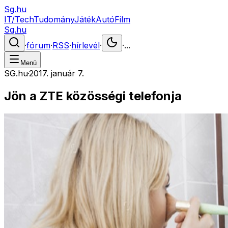
Sg.hu
IT/Tech
Tudomány
Játék
Autó
Film
Sg.hu
·
fórum
·
RSS
·
hírlevél
·
·
...
Menü
SG.hu
·
2017. január 7.
Jön a ZTE közösségi telefonja