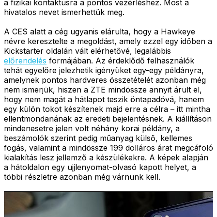
a fizikai kontaktusra a pontos vezérléshez. Most a
hivatalos nevet ismerhettük meg.
A CES alatt a cég ugyanis elárulta, hogy a Hawkeye
névre keresztelte a megoldást, amely ezzel egy időben a
Kickstarter oldalán vált elérhetővé, legalábbis
előrendelés
formájában. Az érdeklődő felhasználók
tehát egyelőre jelezhetik igényüket egy-egy példányra,
amelynek pontos hardveres összetételét azonban még
nem ismerjük, hiszen a ZTE mindössze annyit árult el,
hogy nem magát a hátlapot teszik öntapadóvá, hanem
egy külön tokot készítenek majd erre a célra – itt mintha
ellentmondanának az eredeti bejelentésnek. A kiállításon
mindenesetre jelen volt néhány korai példány, a
beszámolók szerint pedig műanyag külső, kellemes
fogás, valamint a mindössze 199 dolláros árat megcáfoló
kialakítás lesz jellemző a készülékekre. A képek alapján
a hátoldalon egy ujjlenyomat-olvasó kapott helyet, a
többi részletre azonban még várnunk kell.