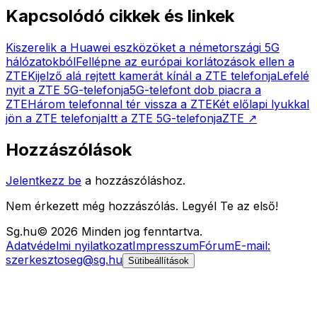
Kapcsolódó cikkek és linkek
Kiszerelik a Huawei eszközöket a németországi 5G
hálózatokból
Fellépne az európai korlátozások ellen a
ZTE
Kijelző alá rejtett kamerát kínál a ZTE telefonja
Lefelé
nyit a ZTE 5G-telefonja
5G-telefont dob piacra a
ZTE
Három telefonnal tér vissza a ZTE
Két előlapi lyukkal
jön a ZTE telefonja
Itt a ZTE 5G-telefonja
ZTE
↗
Hozzászólások
Jelentkezz be
a hozzászóláshoz.
Nem érkezett még hozzászólás. Legyél Te az első!
Sg
.hu
©
2026
Minden jog fenntartva.
Adatvédelmi nyilatkozat
Impresszum
Fórum
E-mail:
szerkesztoseg@sg.hu
Sütibeállítások