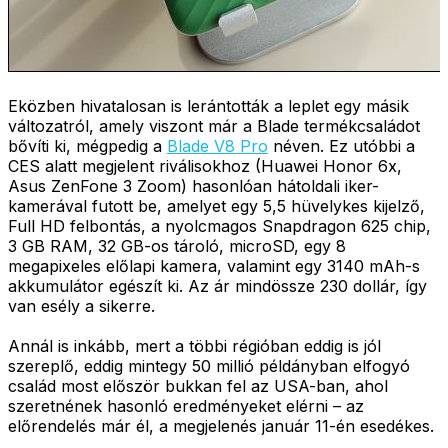
Eközben hivatalosan is lerántották a leplet egy másik
változatról, amely viszont már a Blade termékcsaládot
bővíti ki, mégpedig a
Blade V8 Pro
néven. Ez utóbbi a
CES alatt megjelent riválisokhoz (Huawei Honor 6x,
Asus ZenFone 3 Zoom) hasonlóan hátoldali iker-
kamerával futott be, amelyet egy 5,5 hüvelykes kijelző,
Full HD felbontás, a nyolcmagos Snapdragon 625 chip,
3 GB RAM, 32 GB-os tároló, microSD, egy 8
megapixeles előlapi kamera, valamint egy 3140 mAh-s
akkumulátor egészít ki. Az ár mindössze 230 dollár, így
van esély a sikerre.
Annál is inkább, mert a többi régióban eddig is jól
szereplő, eddig mintegy 50 millió példányban elfogyó
család most először bukkan fel az USA-ban, ahol
szeretnének hasonló eredményeket elérni – az
előrendelés már él, a megjelenés január 11-én esedékes.